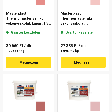
Masterplast
Masterplast
Thermomaster szilikon
Thermomaster akril
vékonyvakolat, kapart 1,5
vékonyvakolat,
mm 22-D 25 kg
gördülőszemcsés 2 mm
Gyártói készleten
Gyártói készleten
21-F 25 kg
30 660 Ft
/ db
27 385 Ft
/ db
1 226 Ft / kg
1 095 Ft / kg
Megnézem
Megnézem