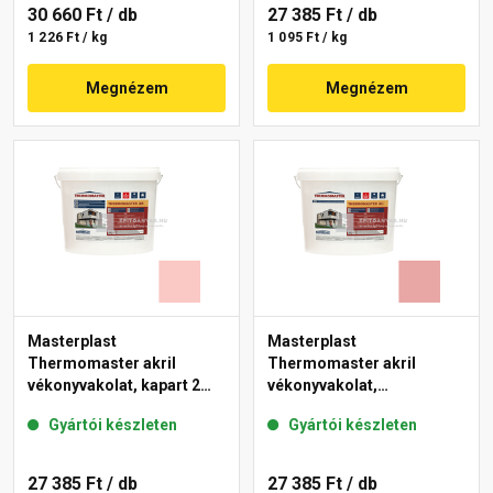
30 660 Ft
/ db
27 385 Ft
/ db
1 226 Ft / kg
1 095 Ft / kg
Megnézem
Megnézem
Masterplast
Masterplast
Thermomaster akril
Thermomaster akril
vékonyvakolat, kapart 2
vékonyvakolat,
mm 22-F 25 kg
gördülőszemcsés 2 mm
Gyártói készleten
Gyártói készleten
21-E 25 kg
27 385 Ft
/ db
27 385 Ft
/ db