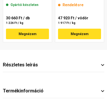
mm 22-E 25 kg
25 kg
Rendelésre
Gyártói készleten
30 660 Ft
/ db
47 920 Ft
/ vödör
1 226 Ft / kg
1 917 Ft / kg
Megnézem
Megnézem
Részletes leírás
Termékinformáció