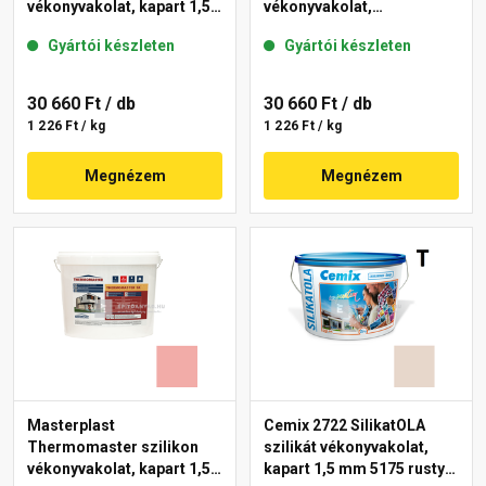
vékonyvakolat, kapart 1,5
vékonyvakolat,
mm 21-E 25 kg
gördülőszemcsés 2 mm
Gyártói készleten
Gyártói készleten
22-F 25 kg
30 660 Ft
/ db
30 660 Ft
/ db
1 226 Ft / kg
1 226 Ft / kg
Megnézem
Megnézem
Masterplast
Cemix 2722 SilikatOLA
Thermomaster szilikon
szilikát vékonyvakolat,
vékonyvakolat, kapart 1,5
kapart 1,5 mm 5175 rusty