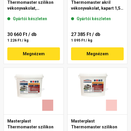
Thermomaster szilikon
Thermomaster akril
vékonyvakolat,
vékonyvakolat, kapart 1,5
gördülőszemcsés 2 mm
mm 25-D 25 kg
Gyártói készleten
Gyártói készleten
21-D 25 kg
30 660 Ft
/ db
27 385 Ft
/ db
1 226 Ft / kg
1 095 Ft / kg
Megnézem
Megnézem
Masterplast
Masterplast
Thermomaster szilikon
Thermomaster szilikon