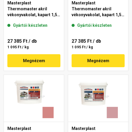
Masterplast
Masterplast
Thermomaster akril
Thermomaster akril
vékonyvakolat, kapart 1,5
vékonyvakolat, kapart 1,5
mm 21-D 25 kg
mm 25-F 25 kg
Gyártói készleten
Gyártói készleten
27 385 Ft
/ db
27 385 Ft
/ db
1 095 Ft / kg
1 095 Ft / kg
Megnézem
Megnézem
Masterplast
Masterplast