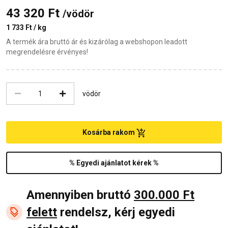
43 320 Ft
/vödör
1 733 Ft / kg
A termék ára bruttó ár és kizárólag a webshopon leadott
megrendelésre érvényes!
vödör
Kosárba rakom
% Egyedi ajánlatot kérek %
Amennyiben bruttó
300.000 Ft
felett
rendelsz, kérj egyedi