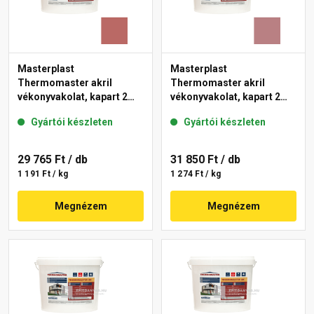
Masterplast
Masterplast
Thermomaster akril
Thermomaster akril
vékonyvakolat, kapart 2
vékonyvakolat, kapart 2
mm 21-C 25 kg
mm 25-C 25 kg
Gyártói készleten
Gyártói készleten
29 765 Ft
/ db
31 850 Ft
/ db
1 191 Ft / kg
1 274 Ft / kg
Megnézem
Megnézem