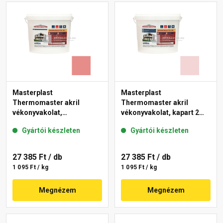
Masterplast
Masterplast
Thermomaster akril
Thermomaster akril
vékonyvakolat,
vékonyvakolat, kapart 2
gördülőszemcsés 2 mm
mm 25-F 25 kg
Gyártói készleten
Gyártói készleten
22-D 25 kg
27 385 Ft
/ db
27 385 Ft
/ db
1 095 Ft / kg
1 095 Ft / kg
Megnézem
Megnézem