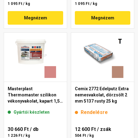
1 095 Ft / kg
1 095 Ft / kg
Megnézem
Megnézem
Masterplast
Cemix 2772 Edelputz Extra
Thermomaster szilikon
nemesvakolat, dörzsölt 2
vékonyvakolat, kapart 1,5
mm 5137 rusty 25 kg
mm 21-D 25 kg
Rendelésre
Gyártói készleten
30 660 Ft
/ db
12 600 Ft
/ zsák
1 226 Ft / kg
504 Ft / kg