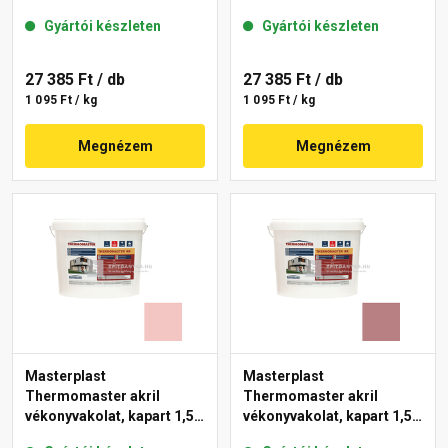
gördülőszemcsés 2 mm
mm 22-F 25 kg
Gyártói készleten
Gyártói készleten
25-D 25 kg
27 385 Ft
/ db
27 385 Ft
/ db
1 095 Ft / kg
1 095 Ft / kg
Megnézem
Megnézem
Masterplast
Masterplast
Thermomaster akril
Thermomaster akril
vékonyvakolat, kapart 1,5
vékonyvakolat, kapart 1,5
mm 21-F 25 kg
mm 25-C 25 kg