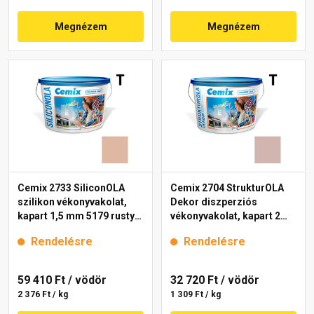
Megnézem
Megnézem
Cemix 2733 SiliconOLA
Cemix 2704 StrukturOLA
szilikon vékonyvakolat,
Dekor diszperziós
kapart 1,5 mm 5179 rusty
vékonyvakolat, kapart 2
25 kg
mm 5153 rusty 25 kg
Rendelésre
Rendelésre
59 410 Ft
/ vödör
32 720 Ft
/ vödör
2 376 Ft / kg
1 309 Ft / kg