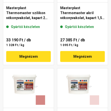
Masterplast
Masterplast
Thermomaster szilikon
Thermomaster akril
vékonyvakolat, kapart 2
vékonyvakolat, kapart 1,5
mm 21-C 25 kg
mm 25-E 25 kg
Gyártói készleten
Gyártói készleten
33 190 Ft
/ db
27 385 Ft
/ db
1 328 Ft / kg
1 095 Ft / kg
Megnézem
Megnézem