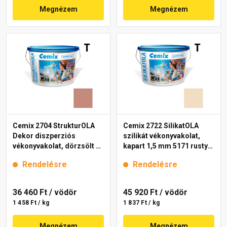
Megnézem
Megnézem
Cemix 2704 StrukturOLA
Cemix 2722 SilikatOLA
Dekor diszperziós
szilikát vékonyvakolat,
vékonyvakolat, dörzsölt 2
kapart 1,5 mm 5171 rusty
mm 5147 rusty 25 kg
25 kg
Rendelésre
Rendelésre
36 460 Ft
/ vödör
45 920 Ft
/ vödör
1 458 Ft / kg
1 837 Ft / kg
Megnézem
Megnézem