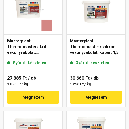
Masterplast
Masterplast
Thermomaster akril
Thermomaster szilikon
vékonyvakolat,
vékonyvakolat, kapart 1,5
gördülőszemcsés 2 mm
mm fehér 25 kg
Gyártói készleten
Gyártói készleten
21-D 25 kg
27 385 Ft
/ db
30 660 Ft
/ db
1 095 Ft / kg
1 226 Ft / kg
Megnézem
Megnézem