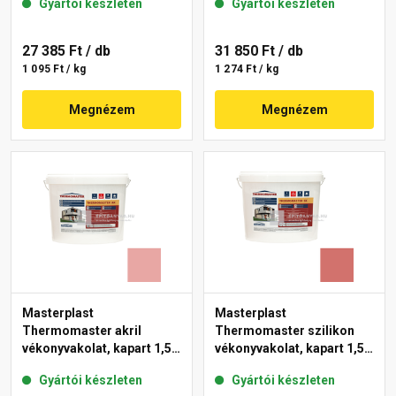
Gyártói készleten
Gyártói készleten
27 385 Ft
/ db
31 850 Ft
/ db
1 095 Ft / kg
1 274 Ft / kg
Megnézem
Megnézem
Masterplast
Masterplast
Thermomaster akril
Thermomaster szilikon
vékonyvakolat, kapart 1,5
vékonyvakolat, kapart 1,5
mm 21-E 25 kg
mm 22-C 25 kg
Gyártói készleten
Gyártói készleten