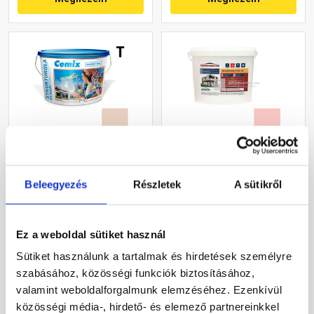
Cemix 2704 StrukturOLA
Masterplast
Dekor diszperziós
Thermomaster szilikon
Beleegyezés
Részletek
A sütikről
vékonyvakolat, kapart 1,5
vékonyvakolat, kapart 1,5
mm 5177 rusty 25 kg
mm 22-F 25 kg
Rendelésre
Gyártói készleten
Ez a weboldal sütiket használ
36 460 Ft
/ vödör
30 660 Ft
/ db
Sütiket használunk a tartalmak és hirdetések személyre
1 458 Ft / kg
1 226 Ft / kg
szabásához, közösségi funkciók biztosításához,
valamint weboldalforgalmunk elemzéséhez. Ezenkívül
Megnézem
Megnézem
közösségi média-, hirdető- és elemező partnereinkkel