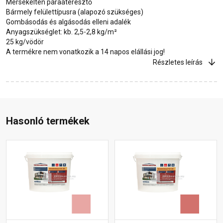
Mérsékelten páraáteresztő
Bármely felülettípusra (alapozó szükséges)
Gombásodás és algásodás elleni adalék
Anyagszükséglet: kb. 2,5-2,8 kg/m²
25 kg/vödör
A termékre nem vonatkozik a 14 napos elállási jog!
Részletes leírás
Hasonló termékek