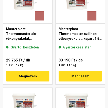
Masterplast
Masterplast
Thermomaster akril
Thermomaster szilikon
vékonyvakolat,
vékonyvakolat, kapart 1,5
gördülőszemcsés 2 mm
mm 21-C 25 kg
Gyártói készleten
Gyártói készleten
21-C 25 kg
29 765 Ft
/ db
33 190 Ft
/ db
1 191 Ft / kg
1 328 Ft / kg
Megnézem
Megnézem