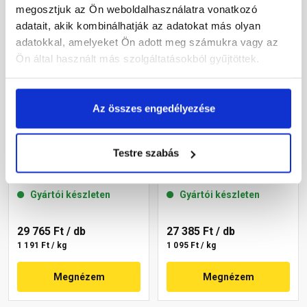
megosztjuk az Ön weboldalhasználatra vonatkozó
adatait, akik kombinálhatják az adatokat más olyan
adatokkal, amelyeket Ön adott meg számukra vagy az
Ön által használt más szolgáltatásokból gyűjtöttek.
Az összes engedélyezése
Masterplast
Masterplast
Testre szabás
Thermomaster akril
Thermomaster akril
vékonyvakolat, kapart 2
vékonyvakolat, kapart 2
mm 22-C 25 kg
mm 22-D 25 kg
Gyártói készleten
Gyártói készleten
29 765 Ft
/ db
27 385 Ft
/ db
1 191 Ft / kg
1 095 Ft / kg
Megnézem
Megnézem