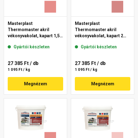
Masterplast
Masterplast
Thermomaster akril
Thermomaster akril
vékonyvakolat, kapart 1,5
vékonyvakolat, kapart 2
mm 22-D 25 kg
mm 21-D 25 kg
Gyártói készleten
Gyártói készleten
27 385 Ft
/ db
27 385 Ft
/ db
1 095 Ft / kg
1 095 Ft / kg
Megnézem
Megnézem