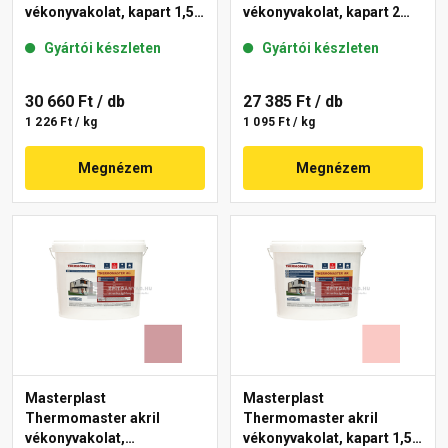
vékonyvakolat, kapart 1,5
vékonyvakolat, kapart 2
mm 21-F 25 kg
mm 22-E 25 kg
Gyártói készleten
Gyártói készleten
30 660 Ft
/ db
27 385 Ft
/ db
1 226 Ft / kg
1 095 Ft / kg
Megnézem
Megnézem
Masterplast
Masterplast
Thermomaster akril
Thermomaster akril
vékonyvakolat,
vékonyvakolat, kapart 1,5