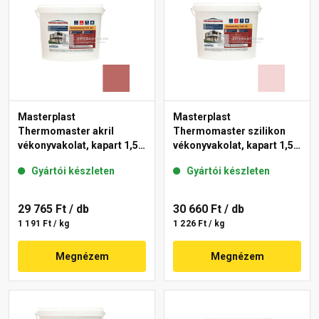
Masterplast
Masterplast
Thermomaster akril
Thermomaster szilikon
vékonyvakolat, kapart 1,5
vékonyvakolat, kapart 1,5
mm 21-C 25 kg
mm 25-F 25 kg
Gyártói készleten
Gyártói készleten
29 765 Ft
/ db
30 660 Ft
/ db
1 191 Ft / kg
1 226 Ft / kg
Megnézem
Megnézem