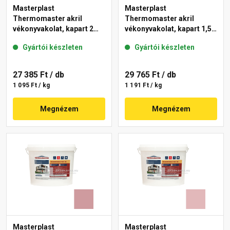
Masterplast
Masterplast
Thermomaster akril
Thermomaster akril
vékonyvakolat, kapart 2
vékonyvakolat, kapart 1,5
mm 21-E 25 kg
mm 22-C 25 kg
Gyártói készleten
Gyártói készleten
27 385 Ft
/ db
29 765 Ft
/ db
1 095 Ft / kg
1 191 Ft / kg
Megnézem
Megnézem
Masterplast
Masterplast