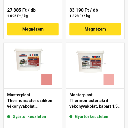
27 385 Ft
/ db
33 190 Ft
/ db
1 095 Ft / kg
1 328 Ft / kg
Megnézem
Megnézem
Masterplast
Masterplast
Thermomaster szilikon
Thermomaster akril
vékonyvakolat,
vékonyvakolat, kapart 1,5
gördülőszemcsés 2 mm
mm 22-E 25 kg
Gyártói készleten
Gyártói készleten
22-D 25 kg