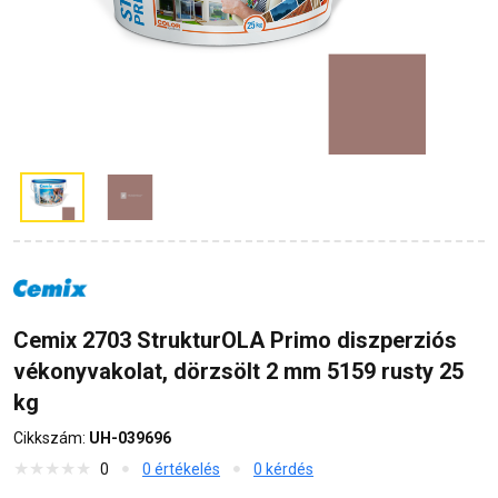
Cemix 2703 StrukturOLA Primo diszperziós
vékonyvakolat, dörzsölt 2 mm 5159 rusty 25
kg
Cikkszám:
UH-039696
0
0 értékelés
0 kérdés