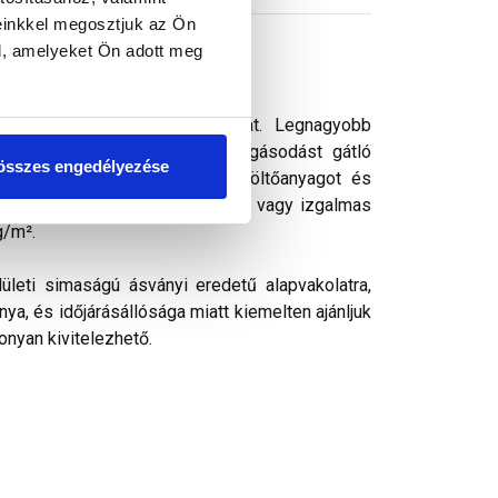
einkkel megosztjuk az Ön
l, amelyeket Ön adott meg
s vékonyvakolat. vékonyvakolat. Legnagyobb
ek kedvelt színezővakolata. Algásodást gátló
összes engedélyezése
rásálló pigmenteket, ásványi töltőanyagot és
k, ezáltal kellemes színharmónia vagy izgalmas
g/m².
ületi simaságú ásványi eredetű alapvakolatra,
ya, és időjárásállósága miatt kiemelten ajánljuk
onyan kivitelezhető.