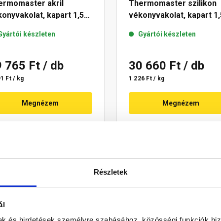
ermomaster akril
Thermomaster szilikon
onyvakolat, kapart 1,5
vékonyvakolat, kapart 1,
 22-C 25 kg
mm 25-D 25 kg
Gyártói készleten
Gyártói készleten
9 765 Ft
/ db
30 660 Ft
/ db
1 Ft / kg
1 226 Ft / kg
Megnézem
Megnézem
Részletek
ál
mak és hirdetések személyre szabásához, közösségi funkciók biz