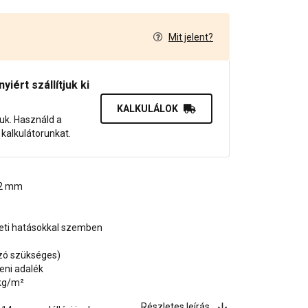
Mit jelent?
7
iért szállítjuk ki
KALKULÁLOK
juk. Használd a
dő kalkulátorunkat.
, 2 mm
zeti hatásokkal szemben
ozó szükséges)
eni adalék
 kg/m²
Részletes leírás