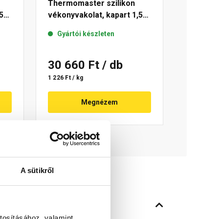
Thermomaster szilikon
5
vékonyvakolat, kapart 1,5
mm 25-E 25 kg
Gyártói készleten
30 660 Ft
/ db
1 226 Ft / kg
Megnézem
A sütikről
tosításához, valamint