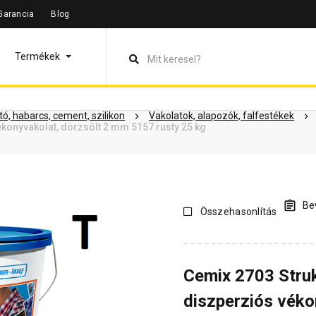
Garancia
Blog
leírás
Termékinformáció
Dokumentumok
Vásárlói vélem
Termékek
ó, habarcs, cement, szilikon
Vakolatok, alapozók, falfestékek
konyvakolat, dörzsölt 2 mm 5157 rusty 25 kg
Bev
Összehasonlítás
Cemix 2703 Stru
diszperziós véko