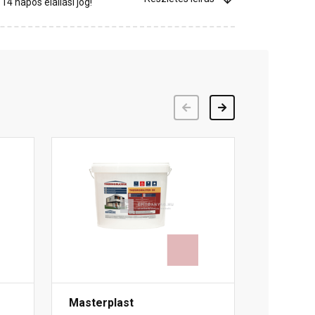
4 napos elállási jog!
Előző
Következő
Masterplast