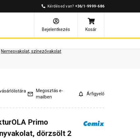
Kérdésed van?
+36/1-9999-686
ények
Kérdések és válaszok
Bejelentkezés
Kosár
Nemesvakolat, színezővakolat
Megosztás e-
ásárlólistára
Árfigyelő
mailben
kturOLA Primo
nyvakolat, dörzsölt 2