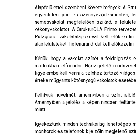
Alapfelülettel szembeni követelmények: A Stru
egyenletes, por- és szennyeződésmentes, leg
nemesvakolat megfelelően szilárd, a felülete
vékonyvakolatot. A StrukturOLA Primo tervezett
Putzgrund vakolatalapozóval kell előkezelni
alapfelületeket Tiefengrund-dal kell előkezelni.
Kérjük, hogy a vakolat színét a feldolgozás e
módunkban elfogadni. Hőszigetelő rendszerek 
figyelembe kell venni a színhez tartozó világos
értéke műgyanta kötőanyagú vakolatok esetébe
Felhívjuk figyelmét, amennyiben a színt jelö
Amennyiben a jelölés a képen nincsen feltüntet
miatt.
Igyekeztünk minden technikailag lehetséges mó
monitorok és telefonok kijelzőin megjelenő szí