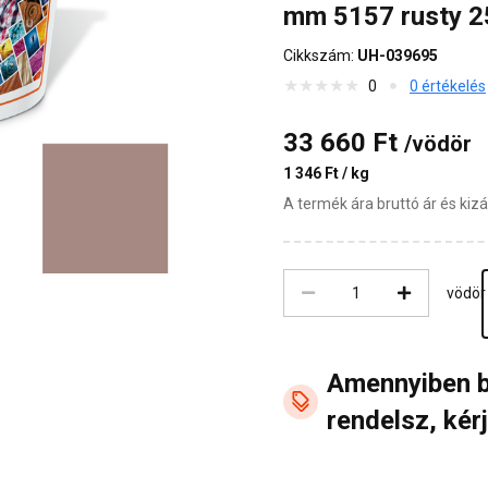
mm 5157 rusty 2
Cikkszám:
UH-039695
0
0 értékelés
33 660 Ft
/vödör
1 346 Ft / kg
A termék ára bruttó ár és ki
vödör
Amennyiben 
rendelsz, kérj