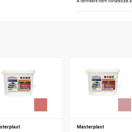
A termékre nem vonatkozik a 1
sterplast
Masterplast