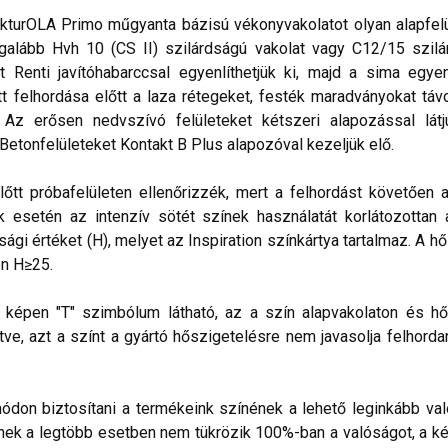
kturOLA Primo műgyanta bázisú vékonyvakolatot olyan alapfelül
alább Hvh 10 (CS II) szilárdságú vakolat vagy C12/15 szilá
t Renti javítóhabarccsal egyenlíthetjük ki, majd a sima egye
 felhordása előtt a laza rétegeket, festék maradványokat távo
. Az erősen nedvszívó felületeket kétszeri alapozással lá
 Betonfelületeket Kontakt B Plus alapozóval kezeljük elő.
lőtt próbafelületen ellenőrizzék, mert a felhordást követően 
esetén az intenzív sötét színek használatát korlátozottan ajá
sági értéket (H), melyet az Inspiration színkártya tartalmaz. A h
n H≥25.
lő képen "T" szimbólum látható, az a szín alapvakolaton és hő
ve, azt a színt a gyártó hőszigetelésre nem javasolja felhorda
don biztosítani a termékeink színének a lehető leginkább val
nek a legtöbb esetben nem tükrözik 100%-ban a valóságot, a ké