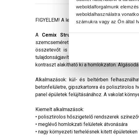
weboldalforgalmunk elemzésé
weboldalhasználatra vonatko
FIGYELEM! A leírás végén fontos információkat t
számukra vagy az Ön által ha
A
Cemix StrukturOLA Primo
gyárilag elő
szemcseméret: 2 mm. Viszonylag könnyen kivi
összetevőt is tartalmaz. Az anyag gyakorlat
tulajdonságjavító adalékokat tartalmaz. Színv
kontraszt alakítható ki a homlokzaton. Algásodá
Alkalmazások: kül- és beltérben felhasználha
betonfelületre, gipszkartonra és polisztirolos 
panel épületek felújításánához. A vakolat könnye
Kiemelt alkalmazások:
• polisztirolos hőszigetelő rendszerek színező
• meglévő homlokzati felületek átvonására
• nagy környezeti terhelésnek kitett épületeken