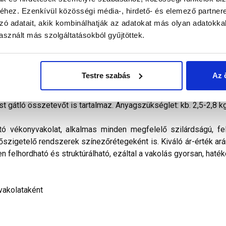
hez. Ezenkívül közösségi média-, hirdető- és elemező partner
zó adatait, akik kombinálhatják az adatokat más olyan adatokka
alál a termékkel kapcsolatban. Kérjük, figyelmesen olvassa el!
sznált más szolgáltatásokból gyűjtöttek.
kevert, dörzsölt hatású diszperziós bázisú, ﬁnomszemcsé
telezhető és az ára miatt is a polisztirolos hőszigetelés
Testre szabás
Az 
ilag nem páraáteresztő. Vizes diszperziós kötőanyagot, időjá
álasztékában pasztell és intenzív színek egyaránt megtalálható
st gátló összetevőt is tartalmaz. Anyagszükséglet: kb. 2,5-2,8 k
tó vékonyvakolat, alkalmas minden megfelelő szilárdságú, fel
hőszigetelő rendszerek színezőrétegeként is. Kiváló ár-érték arán
n felhordható és struktúrálható, ezáltal a vakolás gyorsan, haték
vakolataként