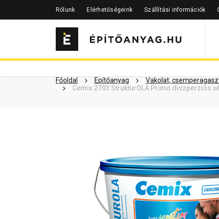
Rólunk
Elérhetőségeink
Szállítási információk
Szükséged lehet rá
Részletes 
Kapcsolódó cikkek
Főoldal
Építőanyag
Vakolat, csemperagaszt
Cemix 2703 StrukturOLA Primo diszperziós vé