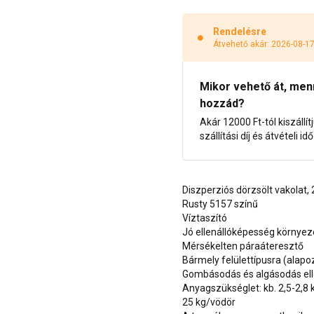
Rendelésre
Átvehető akár: 2026-08-1
Mikor vehető át, menny
hozzád?
Akár 12000 Ft-tól kiszállít
szállítási díj és átvételi i
Diszperziós dörzsölt vakolat
Rusty 5157 színű
Víztaszító
Jó ellenállóképesség környe
Mérsékelten páraáteresztő
Bármely felülettípusra (alap
Gombásodás és algásodás ell
Anyagszükséglet: kb. 2,5-2,8
25 kg/vödör