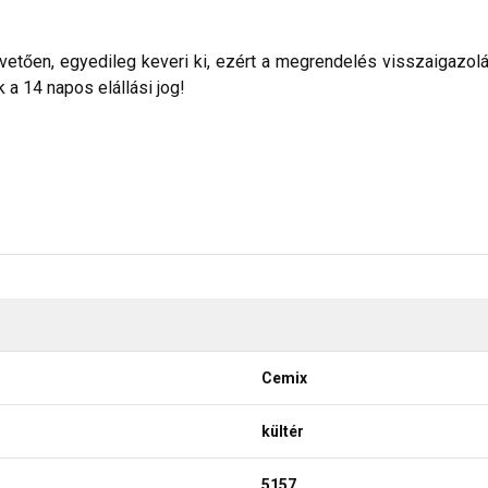
etően, egyedileg keveri ki, ezért a megrendelés visszaigazolása 
a 14 napos elállási jog!
Cemix
kültér
5157