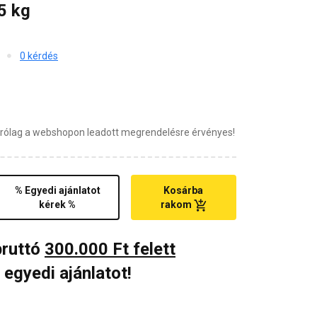
5 kg
0 kérdés
zárólag a webshopon leadott megrendelésre érvényes!
% Egyedi ajánlatot
Kosárba
kérek %
rakom
bruttó
300.000 Ft felett
 egyedi ajánlatot!