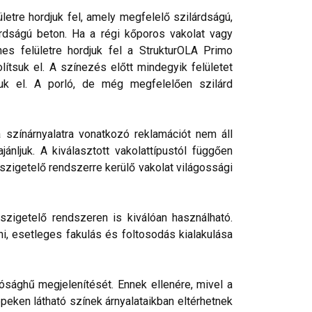
etre hordjuk fel, amely megfelelő szilárdságú,
rdságú beton. Ha a régi kőporos vakolat vagy
nes felületre hordjuk fel a StrukturOLA Primo
lítsuk el. A színezés előtt mindegyik felületet
tjuk el. A porló, de még megfelelően szilárd
a színárnyalatra vonatkozó reklamációt nem áll
nljuk. A kiválasztott vakolattípustól függően
őszigetelő rendszerre kerülő vakolat világossági
szigetelő rendszeren is kiválóan használható.
ni, esetleges fakulás és foltosodás kialakulása
ósághű megjelenítését. Ennek ellenére, mivel a
peken látható színek árnyalataikban eltérhetnek