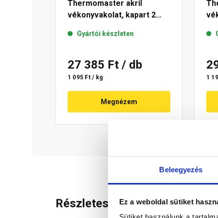
Thermomaster akril
Th
vékonyvakolat, kapart 2
vék
mm 21-E 25 kg
mm
Gyártói készleten
27 385 Ft
/ db
2
1 095 Ft / kg
1 19
Megnézem
Beleegyezés
Részletes leírás
Ez a weboldal sütiket haszn
Sütiket használunk a tartal