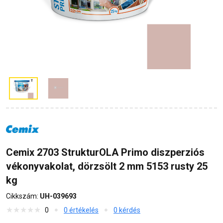
Cemix 2703 StrukturOLA Primo diszperziós
vékonyvakolat, dörzsölt 2 mm 5153 rusty 25
kg
Cikkszám:
UH-039693
0
0 értékelés
0 kérdés