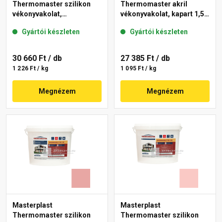
Thermomaster szilikon
Thermomaster akril
vékonyvakolat,
vékonyvakolat, kapart 1,5
gördülőszemcsés 2 mm
mm 25-D 25 kg
Gyártói készleten
Gyártói készleten
21-D 25 kg
30 660 Ft
/ db
27 385 Ft
/ db
1 226 Ft / kg
1 095 Ft / kg
Megnézem
Megnézem
Masterplast
Masterplast
Thermomaster szilikon
Thermomaster szilikon