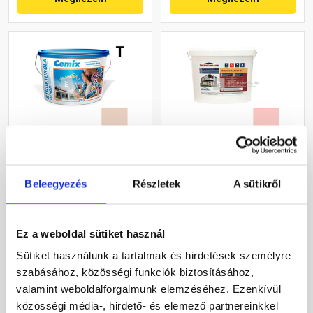
Cemix 2704 StrukturOLA
Masterplast
Dekor diszperziós
Thermomaster szilikon
Beleegyezés
Részletek
A sütikről
vékonyvakolat, kapart 1,5
vékonyvakolat, kapart 1,5
mm 5177 rusty 25 kg
mm 22-F 25 kg
Rendelésre
Gyártói készleten
Ez a weboldal sütiket használ
36 460 Ft
/ vödör
30 660 Ft
/ db
Sütiket használunk a tartalmak és hirdetések személyre
1 458 Ft / kg
1 226 Ft / kg
szabásához, közösségi funkciók biztosításához,
valamint weboldalforgalmunk elemzéséhez. Ezenkívül
Megnézem
Megnézem
közösségi média-, hirdető- és elemező partnereinkkel