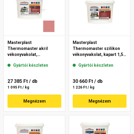
Masterplast
Masterplast
Thermomaster akril
Thermomaster szilikon
vékonyvakolat,
vékonyvakolat, kapart 1,5
gördülőszemcsés 2 mm
mm fehér 25 kg
Gyártói készleten
Gyártói készleten
21-D 25 kg
27 385 Ft
/ db
30 660 Ft
/ db
1 095 Ft / kg
1 226 Ft / kg
Megnézem
Megnézem