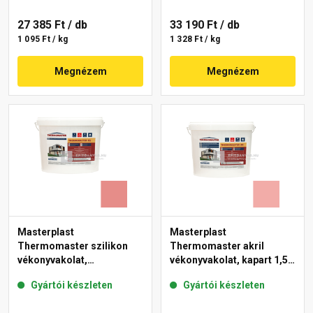
27 385 Ft
/ db
33 190 Ft
/ db
1 095 Ft / kg
1 328 Ft / kg
Megnézem
Megnézem
Masterplast
Masterplast
Thermomaster szilikon
Thermomaster akril
vékonyvakolat,
vékonyvakolat, kapart 1,5
gördülőszemcsés 2 mm
mm 22-E 25 kg
Gyártói készleten
Gyártói készleten
22-D 25 kg