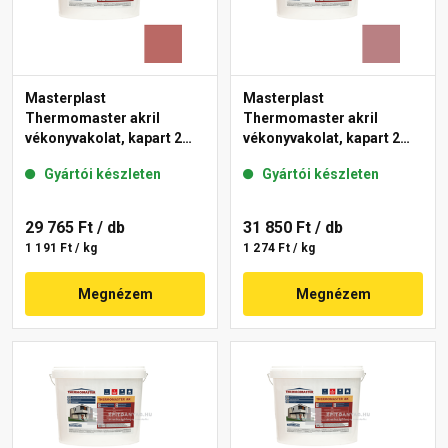
Masterplast
Masterplast
Thermomaster akril
Thermomaster akril
vékonyvakolat, kapart 2
vékonyvakolat, kapart 2
mm 21-C 25 kg
mm 25-C 25 kg
Gyártói készleten
Gyártói készleten
29 765 Ft
/ db
31 850 Ft
/ db
1 191 Ft / kg
1 274 Ft / kg
Megnézem
Megnézem