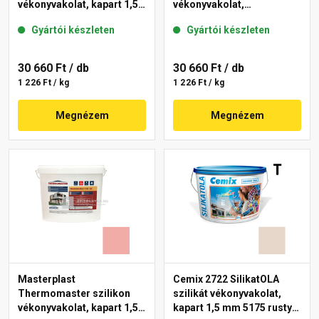
vékonyvakolat, kapart 1,5
vékonyvakolat,
mm 21-E 25 kg
gördülőszemcsés 2 mm
Gyártói készleten
Gyártói készleten
22-F 25 kg
30 660 Ft
/ db
30 660 Ft
/ db
1 226 Ft / kg
1 226 Ft / kg
Megnézem
Megnézem
Masterplast
Cemix 2722 SilikatOLA
Thermomaster szilikon
szilikát vékonyvakolat,
vékonyvakolat, kapart 1,5
kapart 1,5 mm 5175 rusty