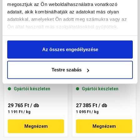
megosztjuk az Ön weboldalhasználatra vonatkozó
adatait, akik kombinálhatják az adatokat más olyan
adatokkal, amelyeket Ön adott meg számukra vagy az
Ön által használt más szolgáltatásokból gyűjtöttek.
Az összes engedélyezése
Masterplast
Masterplast
Testre szabás
Thermomaster akril
Thermomaster akril
vékonyvakolat, kapart 2
vékonyvakolat, kapart 2
mm 22-C 25 kg
mm 22-D 25 kg
Gyártói készleten
Gyártói készleten
29 765 Ft
/ db
27 385 Ft
/ db
1 191 Ft / kg
1 095 Ft / kg
Megnézem
Megnézem