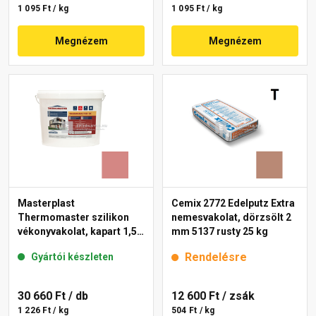
1 095 Ft / kg
1 095 Ft / kg
Megnézem
Megnézem
Masterplast
Cemix 2772 Edelputz Extra
Thermomaster szilikon
nemesvakolat, dörzsölt 2
vékonyvakolat, kapart 1,5
mm 5137 rusty 25 kg
mm 21-D 25 kg
Rendelésre
Gyártói készleten
30 660 Ft
/ db
12 600 Ft
/ zsák
1 226 Ft / kg
504 Ft / kg