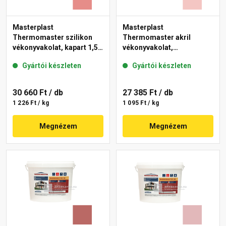
Masterplast
Masterplast
Thermomaster szilikon
Thermomaster akril
vékonyvakolat, kapart 1,5
vékonyvakolat,
mm 22-D 25 kg
gördülőszemcsés 2 mm
Gyártói készleten
Gyártói készleten
21-F 25 kg
30 660 Ft
/ db
27 385 Ft
/ db
1 226 Ft / kg
1 095 Ft / kg
Megnézem
Megnézem