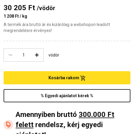
30 205 Ft
/vödör
1 208 Ft / kg
A termék ára bruttó ár és kizárólag a webshopon leadott
megrendelésre érvényes!
vödör
Kosárba rakom
% Egyedi ajánlatot kérek %
Amennyiben bruttó
300.000 Ft
felett
rendelsz, kérj egyedi