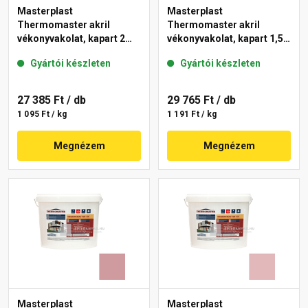
Masterplast
Masterplast
Thermomaster akril
Thermomaster akril
vékonyvakolat, kapart 2
vékonyvakolat, kapart 1,5
mm 21-E 25 kg
mm 22-C 25 kg
Gyártói készleten
Gyártói készleten
27 385 Ft
/ db
29 765 Ft
/ db
1 095 Ft / kg
1 191 Ft / kg
Megnézem
Megnézem
Masterplast
Masterplast