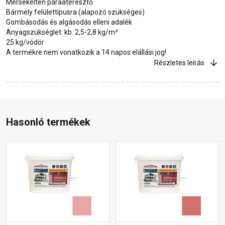
Mérsékelten páraáteresztő
Bármely felülettípusra (alapozó szükséges)
Gombásodás és algásodás elleni adalék
Anyagszükséglet: kb. 2,5-2,8 kg/m²
25 kg/vödör
A termékre nem vonatkozik a 14 napos elállási jog!
Részletes leírás
Hasonló termékek