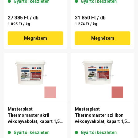
Gyártói készleten
Gyártói készleten
27 385 Ft
/ db
31 850 Ft
/ db
1 095 Ft / kg
1 274 Ft / kg
Megnézem
Megnézem
Masterplast
Masterplast
Thermomaster akril
Thermomaster szilikon
vékonyvakolat, kapart 1,5
vékonyvakolat, kapart 1,5
mm 21-E 25 kg
mm 22-C 25 kg
Gyártói készleten
Gyártói készleten