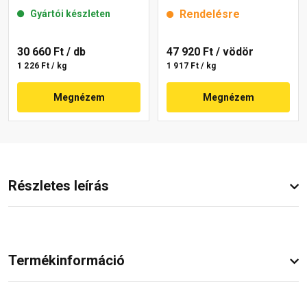
mm 22-E 25 kg
25 kg
Rendelésre
Gyártói készleten
30 660 Ft
/ db
47 920 Ft
/ vödör
1 226 Ft / kg
1 917 Ft / kg
Megnézem
Megnézem
Részletes leírás
Termékinformáció