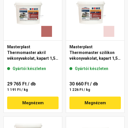
Masterplast
Masterplast
Thermomaster akril
Thermomaster szilikon
vékonyvakolat, kapart 1,5
vékonyvakolat, kapart 1,5
mm 21-C 25 kg
mm 25-F 25 kg
Gyártói készleten
Gyártói készleten
29 765 Ft
/ db
30 660 Ft
/ db
1 191 Ft / kg
1 226 Ft / kg
Megnézem
Megnézem