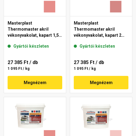
Masterplast
Masterplast
Thermomaster akril
Thermomaster akril
vékonyvakolat, kapart 1,5
vékonyvakolat, kapart 2
mm 22-D 25 kg
mm 21-D 25 kg
Gyártói készleten
Gyártói készleten
27 385 Ft
/ db
27 385 Ft
/ db
1 095 Ft / kg
1 095 Ft / kg
Megnézem
Megnézem