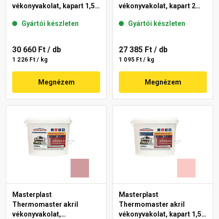
vékonyvakolat, kapart 1,5
vékonyvakolat, kapart 2
mm 21-F 25 kg
mm 22-E 25 kg
Gyártói készleten
Gyártói készleten
30 660 Ft
/ db
27 385 Ft
/ db
1 226 Ft / kg
1 095 Ft / kg
Megnézem
Megnézem
Masterplast
Masterplast
Thermomaster akril
Thermomaster akril
vékonyvakolat,
vékonyvakolat, kapart 1,5