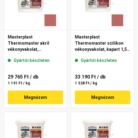
Masterplast
Masterplast
Thermomaster akril
Thermomaster szilikon
vékonyvakolat,
vékonyvakolat, kapart 1,5
gördülőszemcsés 2 mm
mm 21-C 25 kg
Gyártói készleten
Gyártói készleten
21-C 25 kg
29 765 Ft
/ db
33 190 Ft
/ db
1 191 Ft / kg
1 328 Ft / kg
Megnézem
Megnézem