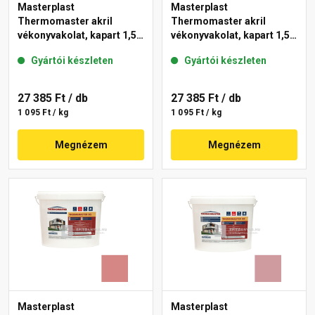
Masterplast
Masterplast
Thermomaster akril
Thermomaster akril
vékonyvakolat, kapart 1,5
vékonyvakolat, kapart 1,5
mm 21-D 25 kg
mm 25-F 25 kg
Gyártói készleten
Gyártói készleten
27 385 Ft
/ db
27 385 Ft
/ db
1 095 Ft / kg
1 095 Ft / kg
Megnézem
Megnézem
Masterplast
Masterplast