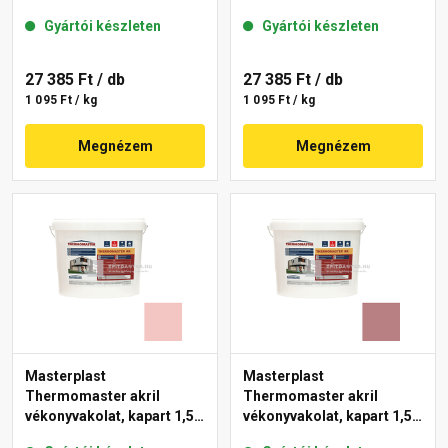
gördülőszemcsés 2 mm
mm 22-F 25 kg
Gyártói készleten
Gyártói készleten
25-D 25 kg
27 385 Ft
/ db
27 385 Ft
/ db
1 095 Ft / kg
1 095 Ft / kg
Megnézem
Megnézem
Masterplast
Masterplast
Thermomaster akril
Thermomaster akril
vékonyvakolat, kapart 1,5
vékonyvakolat, kapart 1,5
mm 21-F 25 kg
mm 25-C 25 kg