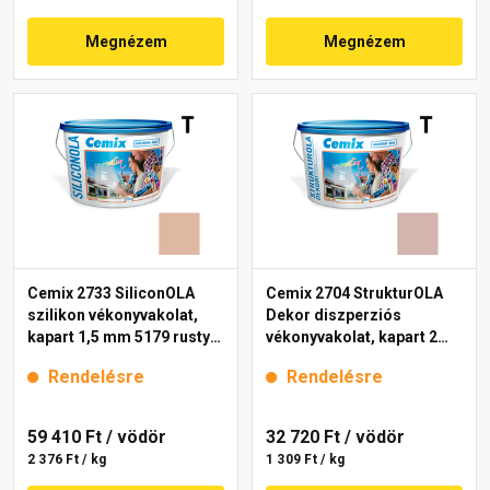
Megnézem
Megnézem
Cemix 2733 SiliconOLA
Cemix 2704 StrukturOLA
szilikon vékonyvakolat,
Dekor diszperziós
kapart 1,5 mm 5179 rusty
vékonyvakolat, kapart 2
25 kg
mm 5153 rusty 25 kg
Rendelésre
Rendelésre
59 410 Ft
/ vödör
32 720 Ft
/ vödör
2 376 Ft / kg
1 309 Ft / kg