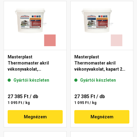
Masterplast
Masterplast
Thermomaster akril
Thermomaster akril
vékonyvakolat,
vékonyvakolat, kapart 2
gördülőszemcsés 2 mm
mm 25-F 25 kg
Gyártói készleten
Gyártói készleten
22-D 25 kg
27 385 Ft
/ db
27 385 Ft
/ db
1 095 Ft / kg
1 095 Ft / kg
Megnézem
Megnézem