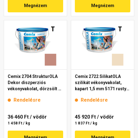
Megnézem
Megnézem
Cemix 2704 StrukturOLA
Cemix 2722 SilikatOLA
Dekor diszperziós
szilikát vékonyvakolat,
vékonyvakolat, dörzsölt 2
kapart 1,5 mm 5171 rusty
mm 5147 rusty 25 kg
25 kg
Rendelésre
Rendelésre
36 460 Ft
/ vödör
45 920 Ft
/ vödör
1 458 Ft / kg
1 837 Ft / kg
Megnézem
Megnézem