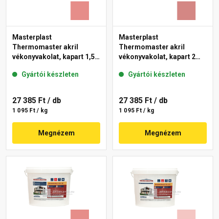
Masterplast
Masterplast
Thermomaster akril
Thermomaster akril
vékonyvakolat, kapart 1,5
vékonyvakolat, kapart 2
mm 22-D 25 kg
mm 21-D 25 kg
Gyártói készleten
Gyártói készleten
27 385 Ft
/ db
27 385 Ft
/ db
1 095 Ft / kg
1 095 Ft / kg
Megnézem
Megnézem