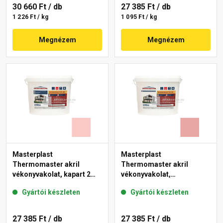
30 660 Ft
/ db
27 385 Ft
/ db
1 226 Ft / kg
1 095 Ft / kg
Megnézem
Megnézem
Masterplast
Masterplast
Thermomaster akril
Thermomaster akril
vékonyvakolat, kapart 2
vékonyvakolat,
mm 22-F 25 kg
gördülőszemcsés 2 mm
Gyártói készleten
Gyártói készleten
21-E 25 kg
27 385 Ft
/ db
27 385 Ft
/ db