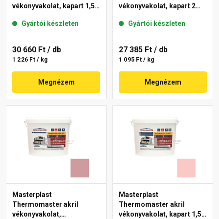
vékonyvakolat, kapart 1,5
vékonyvakolat, kapart 2
mm 21-F 25 kg
mm 22-E 25 kg
Gyártói készleten
Gyártói készleten
30 660 Ft
/ db
27 385 Ft
/ db
1 226 Ft / kg
1 095 Ft / kg
Megnézem
Megnézem
Masterplast
Masterplast
Thermomaster akril
Thermomaster akril
vékonyvakolat,
vékonyvakolat, kapart 1,5