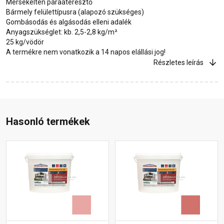
Mérsékelten páraáteresztő
Bármely felülettípusra (alapozó szükséges)
Gombásodás és algásodás elleni adalék
Anyagszükséglet: kb. 2,5-2,8 kg/m²
25 kg/vödör
A termékre nem vonatkozik a 14 napos elállási jog!
Részletes leírás
Hasonló termékek