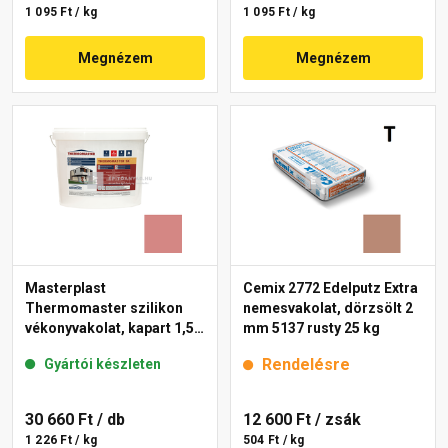
1 095 Ft / kg
1 095 Ft / kg
Megnézem
Megnézem
Masterplast
Cemix 2772 Edelputz Extra
Thermomaster szilikon
nemesvakolat, dörzsölt 2
vékonyvakolat, kapart 1,5
mm 5137 rusty 25 kg
mm 21-D 25 kg
Rendelésre
Gyártói készleten
30 660 Ft
/ db
12 600 Ft
/ zsák
1 226 Ft / kg
504 Ft / kg