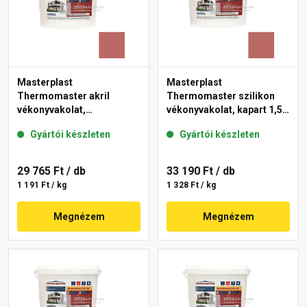
Masterplast
Masterplast
Thermomaster akril
Thermomaster szilikon
vékonyvakolat,
vékonyvakolat, kapart 1,5
gördülőszemcsés 2 mm
mm 21-C 25 kg
Gyártói készleten
Gyártói készleten
21-C 25 kg
29 765 Ft
/ db
33 190 Ft
/ db
1 191 Ft / kg
1 328 Ft / kg
Megnézem
Megnézem