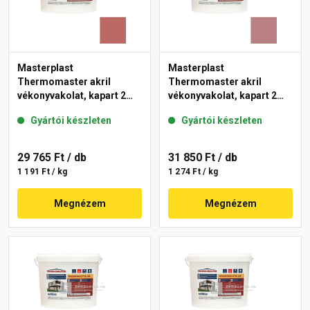
Masterplast
Masterplast
Thermomaster akril
Thermomaster akril
vékonyvakolat, kapart 2
vékonyvakolat, kapart 2
mm 21-C 25 kg
mm 25-C 25 kg
Gyártói készleten
Gyártói készleten
29 765 Ft
/ db
31 850 Ft
/ db
1 191 Ft / kg
1 274 Ft / kg
Megnézem
Megnézem