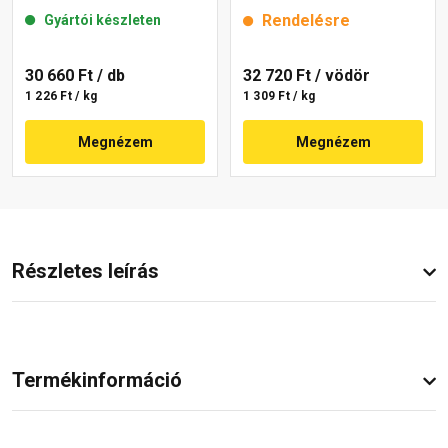
mm 22-E 25 kg
mm 6341 intense 25 kg
Rendelésre
Gyártói készleten
30 660 Ft
/ db
32 720 Ft
/ vödör
1 226 Ft / kg
1 309 Ft / kg
Megnézem
Megnézem
Részletes leírás
Termékinformáció