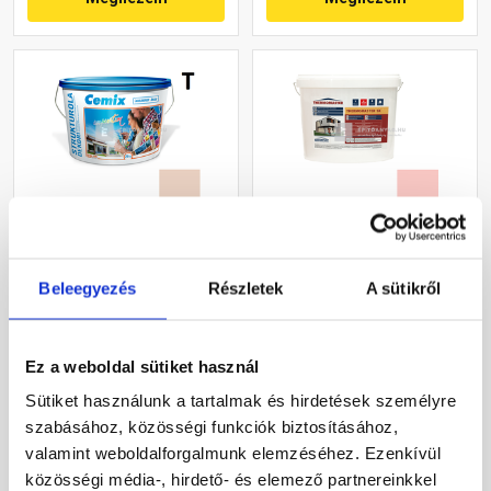
Cemix 2704 StrukturOLA
Masterplast
Dekor diszperziós
Thermomaster szilikon
Beleegyezés
Részletek
A sütikről
vékonyvakolat, kapart 1,5
vékonyvakolat, kapart 1,5
mm 5177 rusty 25 kg
mm 22-F 25 kg
Rendelésre
Gyártói készleten
Ez a weboldal sütiket használ
36 460 Ft
/ vödör
30 660 Ft
/ db
Sütiket használunk a tartalmak és hirdetések személyre
1 458 Ft / kg
1 226 Ft / kg
szabásához, közösségi funkciók biztosításához,
valamint weboldalforgalmunk elemzéséhez. Ezenkívül
Megnézem
Megnézem
közösségi média-, hirdető- és elemező partnereinkkel