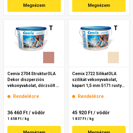
Megnézem
Megnézem
Cemix 2704 StrukturOLA
Cemix 2722 SilikatOLA
Dekor diszperziós
szilikát vékonyvakolat,
vékonyvakolat, dörzsölt 2
kapart 1,5 mm 5171 rusty
mm 5147 rusty 25 kg
25 kg
Rendelésre
Rendelésre
36 460 Ft
/ vödör
45 920 Ft
/ vödör
1 458 Ft / kg
1 837 Ft / kg
Megnézem
Megnézem