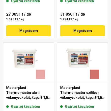
Gyártói készleten
Gyártói készleten
27 385 Ft
/ db
31 850 Ft
/ db
1 095 Ft / kg
1 274 Ft / kg
Megnézem
Megnézem
Masterplast
Masterplast
Thermomaster akril
Thermomaster szilikon
vékonyvakolat, kapart 1,5
vékonyvakolat, kapart 1,5
mm 21-E 25 kg
mm 22-C 25 kg
Gyártói készleten
Gyártói készleten