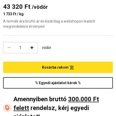
43 320 Ft
/vödör
1 733 Ft / kg
A termék ára bruttó ár és kizárólag a webshopon leadott
megrendelésre érvényes!
vödör
Kosárba rakom
% Egyedi ajánlatot kérek %
Amennyiben bruttó
300.000 Ft
felett
rendelsz, kérj egyedi