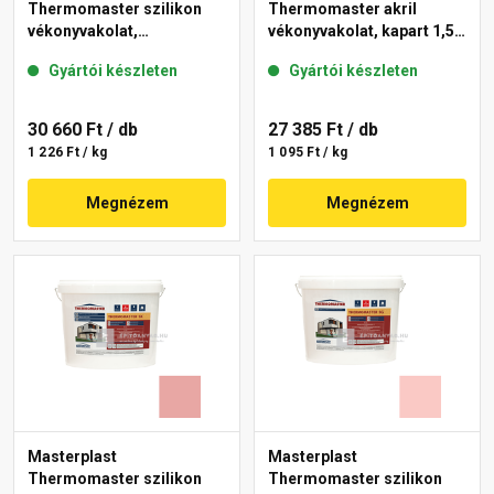
Thermomaster szilikon
Thermomaster akril
vékonyvakolat,
vékonyvakolat, kapart 1,5
gördülőszemcsés 2 mm
mm 25-D 25 kg
Gyártói készleten
Gyártói készleten
21-D 25 kg
30 660 Ft
/ db
27 385 Ft
/ db
1 226 Ft / kg
1 095 Ft / kg
Megnézem
Megnézem
Masterplast
Masterplast
Thermomaster szilikon
Thermomaster szilikon