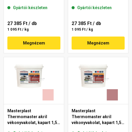
gördülőszemcsés 2 mm
mm 22-F 25 kg
Gyártói készleten
Gyártói készleten
25-D 25 kg
27 385 Ft
/ db
27 385 Ft
/ db
1 095 Ft / kg
1 095 Ft / kg
Megnézem
Megnézem
Masterplast
Masterplast
Thermomaster akril
Thermomaster akril
vékonyvakolat, kapart 1,5
vékonyvakolat, kapart 1,5
mm 21-F 25 kg
mm 25-C 25 kg