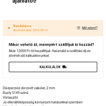
ajánlatot!
Rendelésre
Mit jelent?
Átvehető akár: 2026-08-14
Mikor vehető át, mennyiért szállítjuk ki hozzád?
Akár 12000 Ft-tól kiszállítjuk. Használd a szállítási díj és
átvételi idő kalkulátorunkat.
KALKULÁLOK
Diszperziós dörzsölt vakolat, 2 mm
Rusty 5149 színű
Víztaszító
Jó ellenállóképesség környezeti hatásokkal szemben