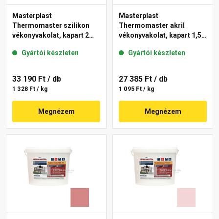
Masterplast
Masterplast
Thermomaster szilikon
Thermomaster akril
vékonyvakolat, kapart 2
vékonyvakolat, kapart 1,5
mm 21-C 25 kg
mm 25-E 25 kg
Gyártói készleten
Gyártói készleten
33 190 Ft
/ db
27 385 Ft
/ db
1 328 Ft / kg
1 095 Ft / kg
Megnézem
Megnézem