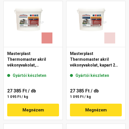
Masterplast
Masterplast
Thermomaster akril
Thermomaster akril
vékonyvakolat,
vékonyvakolat, kapart 2
gördülőszemcsés 2 mm
mm 25-F 25 kg
Gyártói készleten
Gyártói készleten
22-D 25 kg
27 385 Ft
/ db
27 385 Ft
/ db
1 095 Ft / kg
1 095 Ft / kg
Megnézem
Megnézem