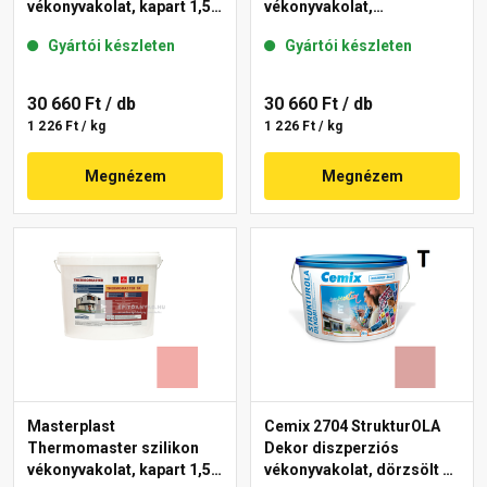
vékonyvakolat, kapart 1,5
vékonyvakolat,
mm 21-E 25 kg
gördülőszemcsés 2 mm
Gyártói készleten
Gyártói készleten
22-F 25 kg
30 660 Ft
/ db
30 660 Ft
/ db
1 226 Ft / kg
1 226 Ft / kg
Megnézem
Megnézem
Masterplast
Cemix 2704 StrukturOLA
Thermomaster szilikon
Dekor diszperziós
vékonyvakolat, kapart 1,5
vékonyvakolat, dörzsölt 2