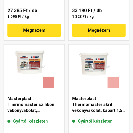
27 385 Ft
/ db
33 190 Ft
/ db
1 095 Ft / kg
1 328 Ft / kg
Megnézem
Megnézem
Masterplast
Masterplast
Thermomaster szilikon
Thermomaster akril
vékonyvakolat,
vékonyvakolat, kapart 1,5
gördülőszemcsés 2 mm
mm 22-E 25 kg
Gyártói készleten
Gyártói készleten
22-D 25 kg