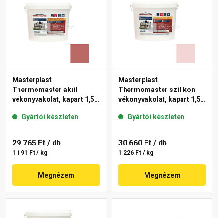
Masterplast
Masterplast
Thermomaster akril
Thermomaster szilikon
vékonyvakolat, kapart 1,5
vékonyvakolat, kapart 1,5
mm 21-C 25 kg
mm 25-F 25 kg
Gyártói készleten
Gyártói készleten
29 765 Ft
/ db
30 660 Ft
/ db
1 191 Ft / kg
1 226 Ft / kg
Megnézem
Megnézem