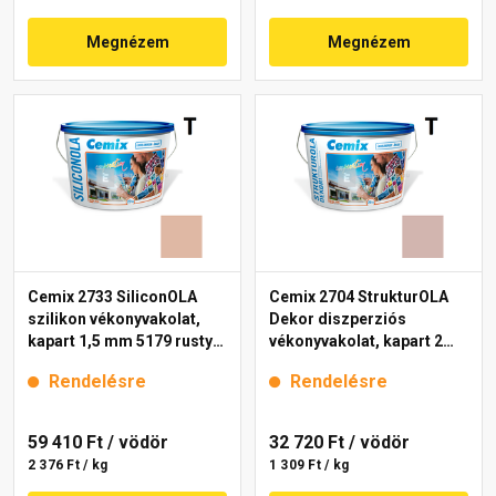
Megnézem
Megnézem
Cemix 2733 SiliconOLA
Cemix 2704 StrukturOLA
szilikon vékonyvakolat,
Dekor diszperziós
kapart 1,5 mm 5179 rusty
vékonyvakolat, kapart 2
25 kg
mm 5153 rusty 25 kg
Rendelésre
Rendelésre
59 410 Ft
/ vödör
32 720 Ft
/ vödör
2 376 Ft / kg
1 309 Ft / kg