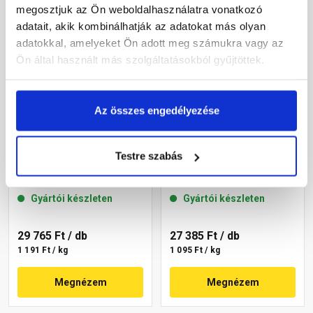
megosztjuk az Ön weboldalhasználatra vonatkozó
adatait, akik kombinálhatják az adatokat más olyan
adatokkal, amelyeket Ön adott meg számukra vagy az
Ön által használt más szolgáltatásokból gyűjtöttek.
Az összes engedélyezése
Masterplast
Masterplast
Testre szabás
Thermomaster akril
Thermomaster akril
vékonyvakolat, kapart 2
vékonyvakolat, kapart 2
mm 22-C 25 kg
mm 22-D 25 kg
Gyártói készleten
Gyártói készleten
29 765 Ft
/ db
27 385 Ft
/ db
1 191 Ft / kg
1 095 Ft / kg
Megnézem
Megnézem