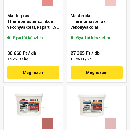
Masterplast
Masterplast
Thermomaster szilikon
Thermomaster akril
vékonyvakolat, kapart 1,5
vékonyvakolat,
mm 22-D 25 kg
gördülőszemcsés 2 mm
Gyártói készleten
Gyártói készleten
21-F 25 kg
30 660 Ft
/ db
27 385 Ft
/ db
1 226 Ft / kg
1 095 Ft / kg
Megnézem
Megnézem