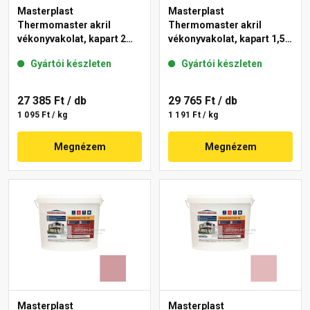
Masterplast
Masterplast
Thermomaster akril
Thermomaster akril
vékonyvakolat, kapart 2
vékonyvakolat, kapart 1,5
mm 21-E 25 kg
mm 22-C 25 kg
Gyártói készleten
Gyártói készleten
27 385 Ft
/ db
29 765 Ft
/ db
1 095 Ft / kg
1 191 Ft / kg
Megnézem
Megnézem
Masterplast
Masterplast