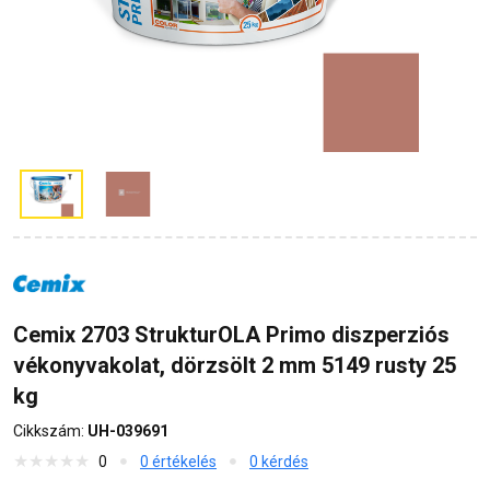
Cemix 2703 StrukturOLA Primo diszperziós
vékonyvakolat, dörzsölt 2 mm 5149 rusty 25
kg
Cikkszám:
UH-039691
0
0 értékelés
0 kérdés