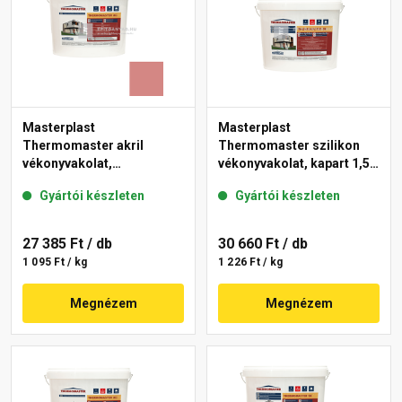
Masterplast
Masterplast
Thermomaster akril
Thermomaster szilikon
vékonyvakolat,
vékonyvakolat, kapart 1,5
gördülőszemcsés 2 mm
mm fehér 25 kg
Gyártói készleten
Gyártói készleten
21-D 25 kg
27 385 Ft
/ db
30 660 Ft
/ db
1 095 Ft / kg
1 226 Ft / kg
Megnézem
Megnézem