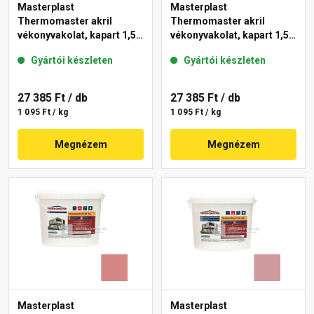
Masterplast
Masterplast
Thermomaster akril
Thermomaster akril
vékonyvakolat, kapart 1,5
vékonyvakolat, kapart 1,5
mm 21-D 25 kg
mm 25-F 25 kg
Gyártói készleten
Gyártói készleten
27 385 Ft
/ db
27 385 Ft
/ db
1 095 Ft / kg
1 095 Ft / kg
Megnézem
Megnézem
Masterplast
Masterplast