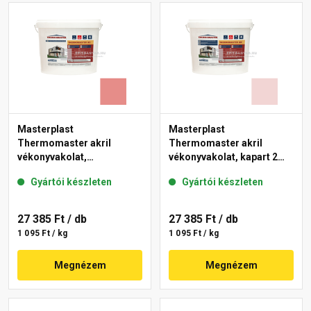
Masterplast
Masterplast
Thermomaster akril
Thermomaster akril
vékonyvakolat,
vékonyvakolat, kapart 2
gördülőszemcsés 2 mm
mm 25-F 25 kg
Gyártói készleten
Gyártói készleten
22-D 25 kg
27 385 Ft
/ db
27 385 Ft
/ db
1 095 Ft / kg
1 095 Ft / kg
Megnézem
Megnézem