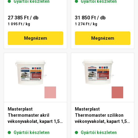
Gyártói készleten
Gyártói készleten
27 385 Ft
/ db
31 850 Ft
/ db
1 095 Ft / kg
1 274 Ft / kg
Megnézem
Megnézem
Masterplast
Masterplast
Thermomaster akril
Thermomaster szilikon
vékonyvakolat, kapart 1,5
vékonyvakolat, kapart 1,5
mm 21-E 25 kg
mm 22-C 25 kg
Gyártói készleten
Gyártói készleten