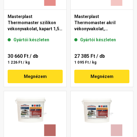
Masterplast
Masterplast
Thermomaster szilikon
Thermomaster akril
vékonyvakolat, kapart 1,5
vékonyvakolat,
mm 22-D 25 kg
gördülőszemcsés 2 mm
Gyártói készleten
Gyártói készleten
21-F 25 kg
30 660 Ft
/ db
27 385 Ft
/ db
1 226 Ft / kg
1 095 Ft / kg
Megnézem
Megnézem