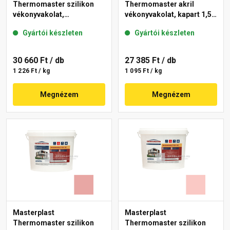
Thermomaster szilikon
Thermomaster akril
vékonyvakolat,
vékonyvakolat, kapart 1,5
gördülőszemcsés 2 mm
mm 25-D 25 kg
Gyártói készleten
Gyártói készleten
21-D 25 kg
30 660 Ft
/ db
27 385 Ft
/ db
1 226 Ft / kg
1 095 Ft / kg
Megnézem
Megnézem
Masterplast
Masterplast
Thermomaster szilikon
Thermomaster szilikon