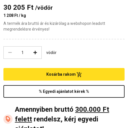
30 205 Ft
/vödör
1 208 Ft / kg
A termék ára bruttó ár és kizárólag a webshopon leadott
megrendelésre érvényes!
vödör
Kosárba rakom
% Egyedi ajánlatot kérek %
Amennyiben bruttó
300.000 Ft
felett
rendelsz, kérj egyedi