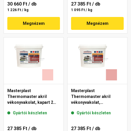
30 660 Ft
/ db
27 385 Ft
/ db
1 226 Ft / kg
1 095 Ft / kg
Megnézem
Megnézem
Masterplast
Masterplast
Thermomaster akril
Thermomaster akril
vékonyvakolat, kapart 2
vékonyvakolat,
mm 22-F 25 kg
gördülőszemcsés 2 mm
Gyártói készleten
Gyártói készleten
21-E 25 kg
27 385 Ft
/ db
27 385 Ft
/ db