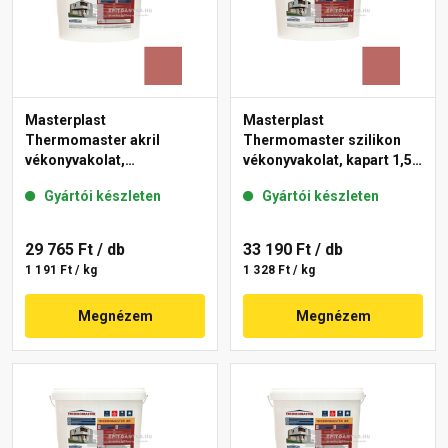
Masterplast
Masterplast
Thermomaster akril
Thermomaster szilikon
vékonyvakolat,
vékonyvakolat, kapart 1,5
gördülőszemcsés 2 mm
mm 21-C 25 kg
Gyártói készleten
Gyártói készleten
21-C 25 kg
29 765 Ft
/ db
33 190 Ft
/ db
1 191 Ft / kg
1 328 Ft / kg
Megnézem
Megnézem