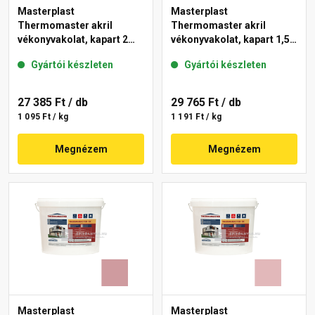
Masterplast
Masterplast
Thermomaster akril
Thermomaster akril
vékonyvakolat, kapart 2
vékonyvakolat, kapart 1,5
mm 21-E 25 kg
mm 22-C 25 kg
Gyártói készleten
Gyártói készleten
27 385 Ft
/ db
29 765 Ft
/ db
1 095 Ft / kg
1 191 Ft / kg
Megnézem
Megnézem
Masterplast
Masterplast