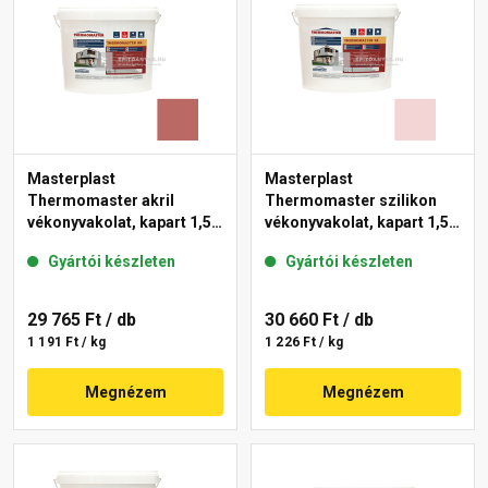
Masterplast
Masterplast
Thermomaster akril
Thermomaster szilikon
vékonyvakolat, kapart 1,5
vékonyvakolat, kapart 1,5
mm 21-C 25 kg
mm 25-F 25 kg
Gyártói készleten
Gyártói készleten
29 765 Ft
/ db
30 660 Ft
/ db
1 191 Ft / kg
1 226 Ft / kg
Megnézem
Megnézem