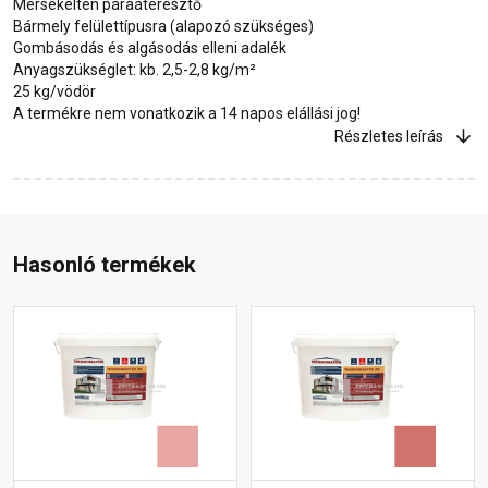
Mérsékelten páraáteresztő
Bármely felülettípusra (alapozó szükséges)
Gombásodás és algásodás elleni adalék
Anyagszükséglet: kb. 2,5-2,8 kg/m²
25 kg/vödör
A termékre nem vonatkozik a 14 napos elállási jog!
Részletes leírás
Hasonló termékek