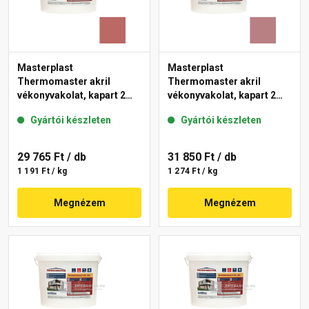
Masterplast
Masterplast
Thermomaster akril
Thermomaster akril
vékonyvakolat, kapart 2
vékonyvakolat, kapart 2
mm 21-C 25 kg
mm 25-C 25 kg
Gyártói készleten
Gyártói készleten
29 765 Ft
/ db
31 850 Ft
/ db
1 191 Ft / kg
1 274 Ft / kg
Megnézem
Megnézem