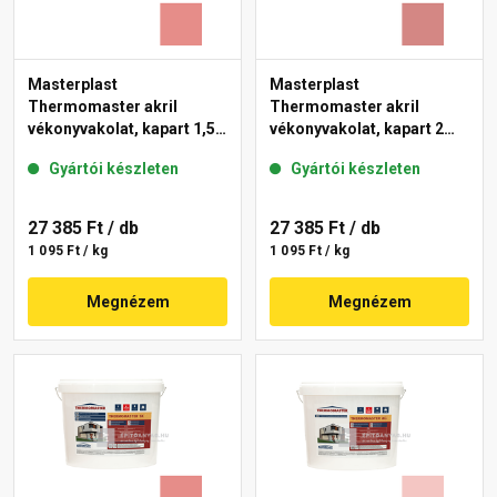
Masterplast
Masterplast
Thermomaster akril
Thermomaster akril
vékonyvakolat, kapart 1,5
vékonyvakolat, kapart 2
mm 22-D 25 kg
mm 21-D 25 kg
Gyártói készleten
Gyártói készleten
27 385 Ft
/ db
27 385 Ft
/ db
1 095 Ft / kg
1 095 Ft / kg
Megnézem
Megnézem