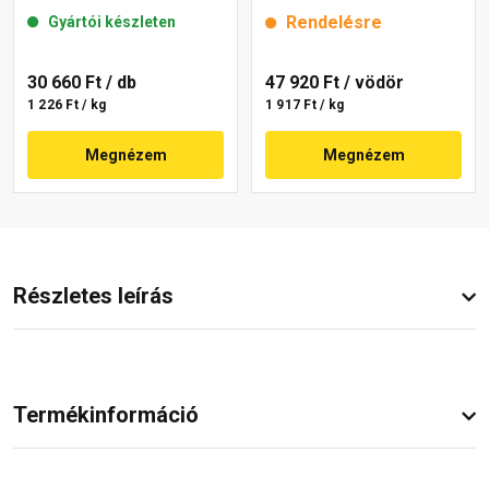
mm 22-E 25 kg
25 kg
Rendelésre
Gyártói készleten
30 660 Ft
/ db
47 920 Ft
/ vödör
1 226 Ft / kg
1 917 Ft / kg
Megnézem
Megnézem
Részletes leírás
Termékinformáció