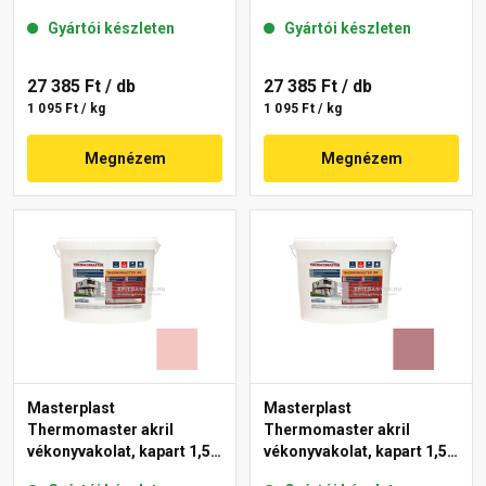
gördülőszemcsés 2 mm
mm 22-F 25 kg
Gyártói készleten
Gyártói készleten
25-D 25 kg
27 385 Ft
/ db
27 385 Ft
/ db
1 095 Ft / kg
1 095 Ft / kg
Megnézem
Megnézem
Masterplast
Masterplast
Thermomaster akril
Thermomaster akril
vékonyvakolat, kapart 1,5
vékonyvakolat, kapart 1,5
mm 21-F 25 kg
mm 25-C 25 kg