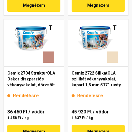
Megnézem
Megnézem
Cemix 2704 StrukturOLA
Cemix 2722 SilikatOLA
Dekor diszperziós
szilikát vékonyvakolat,
vékonyvakolat, dörzsölt 2
kapart 1,5 mm 5171 rusty
mm 5147 rusty 25 kg
25 kg
Rendelésre
Rendelésre
36 460 Ft
/ vödör
45 920 Ft
/ vödör
1 458 Ft / kg
1 837 Ft / kg
Megnézem
Megnézem