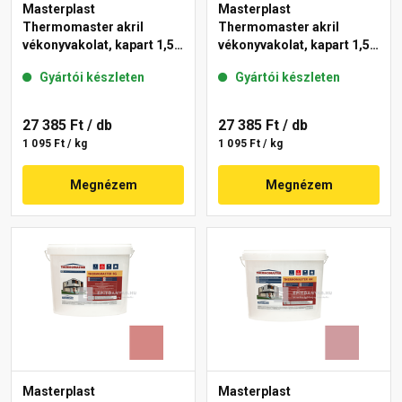
Masterplast
Masterplast
Thermomaster akril
Thermomaster akril
vékonyvakolat, kapart 1,5
vékonyvakolat, kapart 1,5
mm 21-D 25 kg
mm 25-F 25 kg
Gyártói készleten
Gyártói készleten
27 385 Ft
/ db
27 385 Ft
/ db
1 095 Ft / kg
1 095 Ft / kg
Megnézem
Megnézem
Masterplast
Masterplast