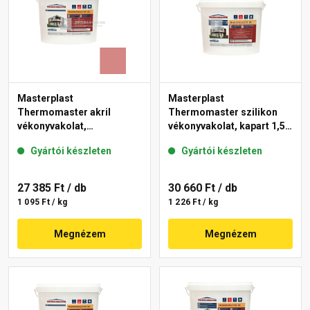
Masterplast
Masterplast
Thermomaster akril
Thermomaster szilikon
vékonyvakolat,
vékonyvakolat, kapart 1,5
gördülőszemcsés 2 mm
mm fehér 25 kg
Gyártói készleten
Gyártói készleten
21-D 25 kg
27 385 Ft
/ db
30 660 Ft
/ db
1 095 Ft / kg
1 226 Ft / kg
Megnézem
Megnézem