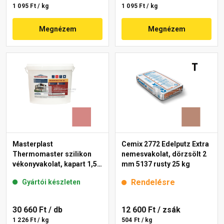
1 095 Ft / kg
1 095 Ft / kg
Megnézem
Megnézem
Masterplast
Cemix 2772 Edelputz Extra
Thermomaster szilikon
nemesvakolat, dörzsölt 2
vékonyvakolat, kapart 1,5
mm 5137 rusty 25 kg
mm 21-D 25 kg
Rendelésre
Gyártói készleten
30 660 Ft
/ db
12 600 Ft
/ zsák
1 226 Ft / kg
504 Ft / kg