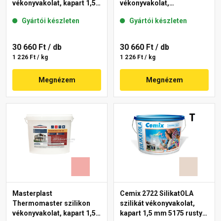
vékonyvakolat, kapart 1,5
vékonyvakolat,
mm 21-E 25 kg
gördülőszemcsés 2 mm
Gyártói készleten
Gyártói készleten
22-F 25 kg
30 660 Ft
/ db
30 660 Ft
/ db
1 226 Ft / kg
1 226 Ft / kg
Megnézem
Megnézem
Masterplast
Cemix 2722 SilikatOLA
Thermomaster szilikon
szilikát vékonyvakolat,
vékonyvakolat, kapart 1,5
kapart 1,5 mm 5175 rusty