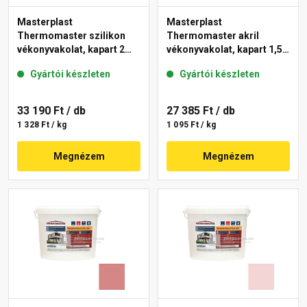
Masterplast
Masterplast
Thermomaster szilikon
Thermomaster akril
vékonyvakolat, kapart 2
vékonyvakolat, kapart 1,5
mm 21-C 25 kg
mm 25-E 25 kg
Gyártói készleten
Gyártói készleten
33 190 Ft
/ db
27 385 Ft
/ db
1 328 Ft / kg
1 095 Ft / kg
Megnézem
Megnézem