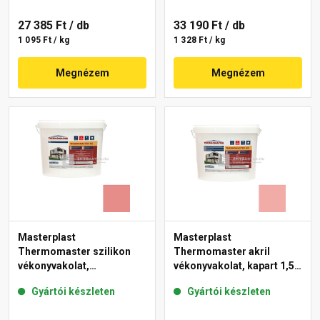
27 385 Ft
/ db
33 190 Ft
/ db
1 095 Ft / kg
1 328 Ft / kg
Megnézem
Megnézem
Masterplast
Masterplast
Thermomaster szilikon
Thermomaster akril
vékonyvakolat,
vékonyvakolat, kapart 1,5
gördülőszemcsés 2 mm
mm 22-E 25 kg
Gyártói készleten
Gyártói készleten
22-D 25 kg