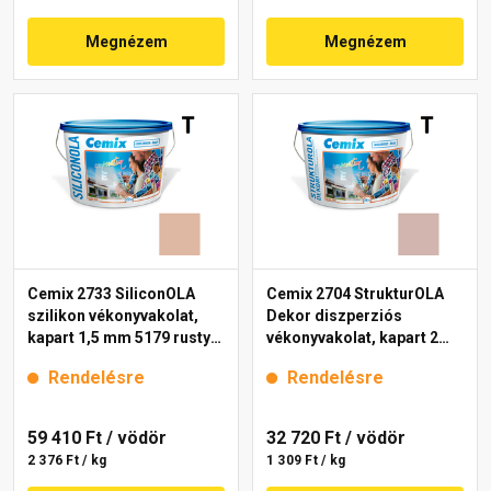
Megnézem
Megnézem
Cemix 2733 SiliconOLA
Cemix 2704 StrukturOLA
szilikon vékonyvakolat,
Dekor diszperziós
kapart 1,5 mm 5179 rusty
vékonyvakolat, kapart 2
25 kg
mm 5153 rusty 25 kg
Rendelésre
Rendelésre
59 410 Ft
/ vödör
32 720 Ft
/ vödör
2 376 Ft / kg
1 309 Ft / kg