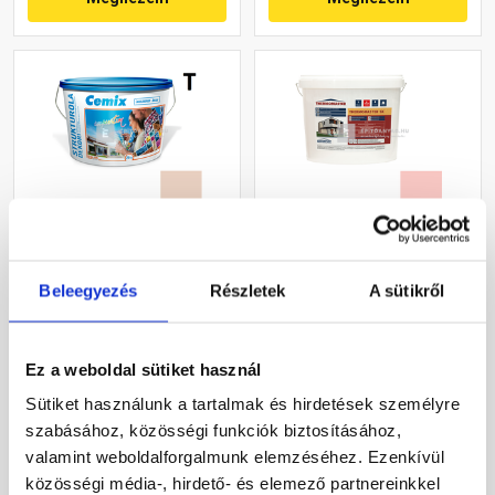
Cemix 2704 StrukturOLA
Masterplast
Dekor diszperziós
Thermomaster szilikon
Beleegyezés
Részletek
A sütikről
vékonyvakolat, kapart 1,5
vékonyvakolat, kapart 1,5
mm 5177 rusty 25 kg
mm 22-F 25 kg
Rendelésre
Gyártói készleten
Ez a weboldal sütiket használ
36 460 Ft
/ vödör
30 660 Ft
/ db
Sütiket használunk a tartalmak és hirdetések személyre
1 458 Ft / kg
1 226 Ft / kg
szabásához, közösségi funkciók biztosításához,
valamint weboldalforgalmunk elemzéséhez. Ezenkívül
Megnézem
Megnézem
közösségi média-, hirdető- és elemező partnereinkkel