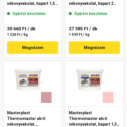
vékonyvakolat, kapart 1,5
vékonyvakolat, kapart 2
mm 21-F 25 kg
mm 22-E 25 kg
Gyártói készleten
Gyártói készleten
30 660 Ft
/ db
27 385 Ft
/ db
1 226 Ft / kg
1 095 Ft / kg
Megnézem
Megnézem
Masterplast
Masterplast
Thermomaster akril
Thermomaster akril
vékonyvakolat,
vékonyvakolat, kapart 1,5