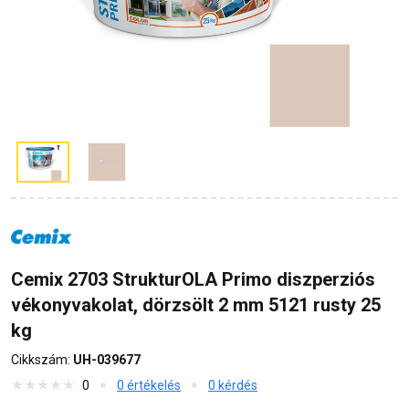
Cemix 2703 StrukturOLA Primo diszperziós
vékonyvakolat, dörzsölt 2 mm 5121 rusty 25
kg
Cikkszám:
UH-039677
0
0 értékelés
0 kérdés