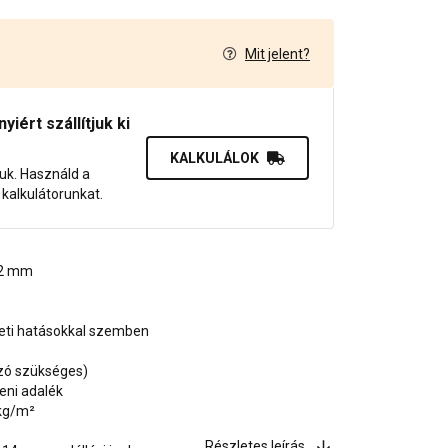
Mit jelent?
7
iért szállítjuk ki
KALKULÁLOK
juk. Használd a
dő kalkulátorunkat.
, 2 mm
zeti hatásokkal szemben
ozó szükséges)
eni adalék
 kg/m²
Részletes leírás