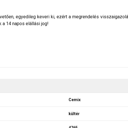
etően, egyedileg keveri ki, ezért a megrendelés visszaigazolása 
a 14 napos elállási jog!
Cemix
kültér
4765