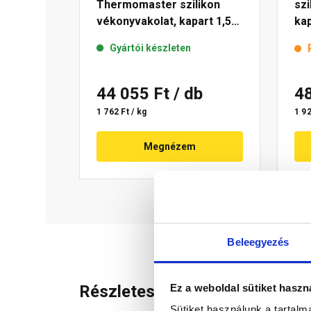
Thermomaster szilikon
szi
vékonyvakolat, kapart 1,5
kap
mm 39-C 25 kg
kg
Gyártói készleten
44 055 Ft
/ db
4
1 762 Ft / kg
1 92
Megnézem
Beleegyezés
Ez a weboldal sütiket haszn
Részletes leírás
Sütiket használunk a tartal