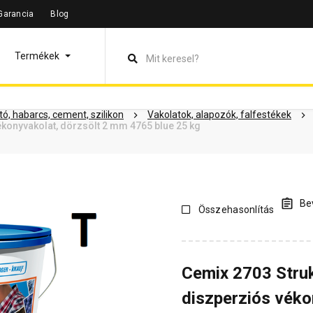
Garancia
Blog
leírás
Termékinformáció
Dokumentumok
Vásárlói vélem
Termékek
ó, habarcs, cement, szilikon
Vakolatok, alapozók, falfestékek
konyvakolat, dörzsölt 2 mm 4765 blue 25 kg
Bev
Összehasonlítás
Cemix 2703 Stru
diszperziós véko