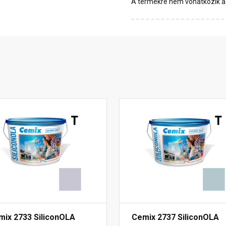
A termékre nem vonatkozik a 1
mix 2733 SiliconOLA
Cemix 2737 SiliconOLA