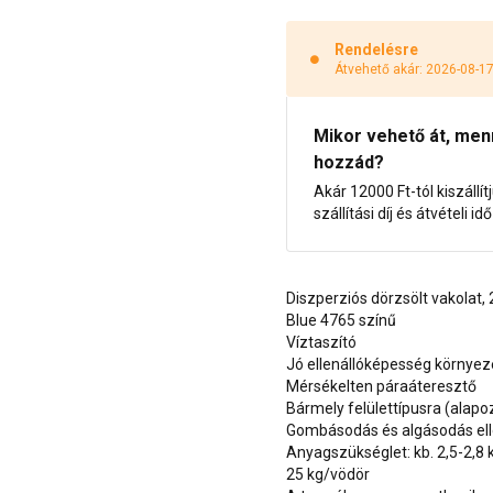
Rendelésre
Átvehető akár: 2026-08-1
Mikor vehető át, menny
hozzád?
Akár 12000 Ft-tól kiszállít
szállítási díj és átvételi i
Diszperziós dörzsölt vakolat
Blue 4765 színű
Víztaszító
Jó ellenállóképesség környe
Mérsékelten páraáteresztő
Bármely felülettípusra (alap
Gombásodás és algásodás ell
Anyagszükséglet: kb. 2,5-2,8
25 kg/vödör