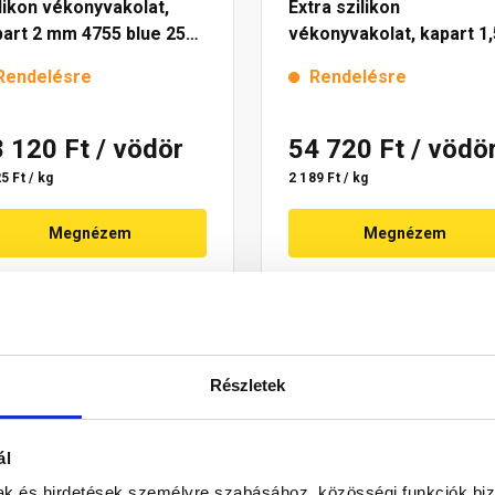
likon vékonyvakolat,
Extra szilikon
art 2 mm 4755 blue 25
vékonyvakolat, kapart 1,
mm 4725 blue 25 kg
Rendelésre
Rendelésre
8 120 Ft
/ vödör
54 720 Ft
/ vödö
5 Ft / kg
2 189 Ft / kg
Megnézem
Megnézem
Részletek
ál
mak és hirdetések személyre szabásához, közösségi funkciók biz