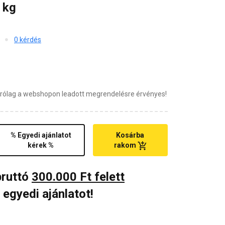
 kg
0 kérdés
zárólag a webshopon leadott megrendelésre érvényes!
% Egyedi ajánlatot
Kosárba
kérek %
rakom
bruttó
300.000 Ft felett
 egyedi ajánlatot!