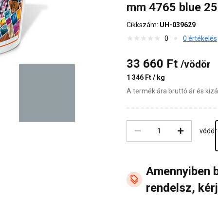
mm 4765 blue 25
Cikkszám:
UH-039629
0
0 értékelés
33 660 Ft
/vödör
1 346 Ft / kg
A termék ára bruttó ár és ki
vödör
Amennyiben 
rendelsz, kérj