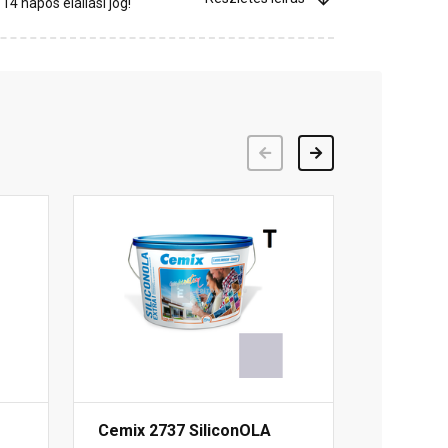
4 napos elállási jog!
Előző
Következő
Cemix 2737 SiliconOLA