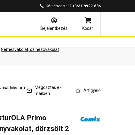
Kérdésed van?
+36/1-9999-686
ények
Kérdések és válaszok
Bejelentkezés
Kosár
Nemesvakolat, színezővakolat
Megosztás e-
ásárlólistára
Árfigyelő
mailben
kturOLA Primo
nyvakolat, dörzsölt 2