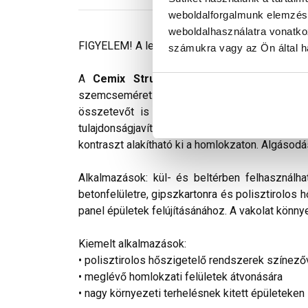
weboldalforgalmunk elemzésé
weboldalhasználatra vonatko
FIGYELEM! A leírás végén fontos információkat t
számukra vagy az Ön által ha
A
Cemix StrukturOLA Primo
gyárilag elő
szemcseméret: 2 mm. Viszonylag könnyen kivi
összetevőt is tartalmaz. Az anyag gyakorlat
tulajdonságjavító adalékokat tartalmaz. Színv
kontraszt alakítható ki a homlokzaton. Algásodá
Alkalmazások: kül- és beltérben felhasználha
betonfelületre, gipszkartonra és polisztirolos 
panel épületek felújításánához. A vakolat könnye
Kiemelt alkalmazások:
• polisztirolos hőszigetelő rendszerek színező
• meglévő homlokzati felületek átvonására
• nagy környezeti terhelésnek kitett épületeken