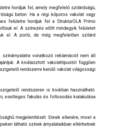
etre hordjuk fel, amely megfelelő szilárdságú,
rdságú beton. Ha a régi kőporos vakolat vagy
nes felületre hordjuk fel a StrukturOLA Primo
lítsuk el. A színezés előtt mindegyik felületet
tjuk el. A porló, de még megfelelően szilárd
a színárnyalatra vonatkozó reklamációt nem áll
nljuk. A kiválasztott vakolattípustól függően
őszigetelő rendszerre kerülő vakolat világossági
szigetelő rendszeren is kiválóan használható.
ni, esetleges fakulás és foltosodás kialakulása
ósághű megjelenítését. Ennek ellenére, mivel a
peken látható színek árnyalataikban eltérhetnek