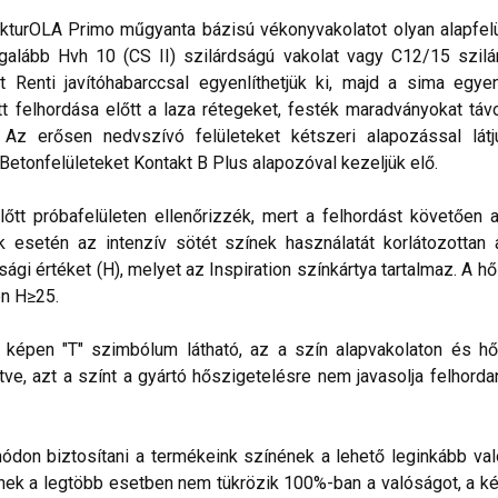
kturOLA Primo műgyanta bázisú vékonyvakolatot olyan alapfelül
alább Hvh 10 (CS II) szilárdságú vakolat vagy C12/15 szilá
t Renti javítóhabarccsal egyenlíthetjük ki, majd a sima egye
 felhordása előtt a laza rétegeket, festék maradványokat távo
. Az erősen nedvszívó felületeket kétszeri alapozással lá
 Betonfelületeket Kontakt B Plus alapozóval kezeljük elő.
lőtt próbafelületen ellenőrizzék, mert a felhordást követően 
esetén az intenzív sötét színek használatát korlátozottan ajá
sági értéket (H), melyet az Inspiration színkártya tartalmaz. A h
n H≥25.
lő képen "T" szimbólum látható, az a szín alapvakolaton és hő
ve, azt a színt a gyártó hőszigetelésre nem javasolja felhorda
don biztosítani a termékeink színének a lehető leginkább val
nek a legtöbb esetben nem tükrözik 100%-ban a valóságot, a ké