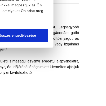
einkkel megosztjuk az Ön
l, amelyeket Ön adott meg
s vékonyvakolat. vékonyvakolat. Legnagyobb
ek kedvelt színezővakolata. Algásodást gátló
összes engedélyezése
rásálló pigmenteket, ásványi töltőanyagot és
k, ezáltal kellemes színharmónia vagy izgalmas
g/m².
ületi simaságú ásványi eredetű alapvakolatra,
ya, és időjárásállósága miatt kiemelten ajánljuk
onyan kivitelezhető.