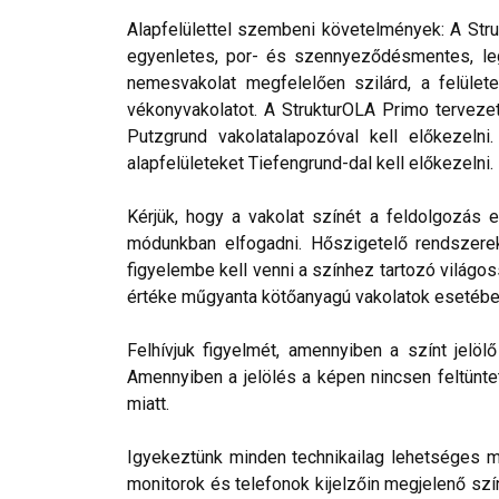
Alapfelülettel szembeni követelmények: A Stru
egyenletes, por- és szennyeződésmentes, leg
nemesvakolat megfelelően szilárd, a felülete
vékonyvakolatot. A StrukturOLA Primo tervezett
Putzgrund vakolatalapozóval kell előkezelni
alapfelületeket Tiefengrund-dal kell előkezelni.
Kérjük, hogy a vakolat színét a feldolgozás e
módunkban elfogadni. Hőszigetelő rendszerek 
figyelembe kell venni a színhez tartozó világos
értéke műgyanta kötőanyagú vakolatok esetébe
Felhívjuk figyelmét, amennyiben a színt jelö
Amennyiben a jelölés a képen nincsen feltüntet
miatt.
Igyekeztünk minden technikailag lehetséges mó
monitorok és telefonok kijelzőin megjelenő szí