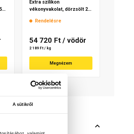
Extra szilikon
5
vékonyvakolat, dörzsölt 2
mm 4755 blue 25 kg
Rendelésre
r
54 720 Ft
/ vödör
2 189 Ft / kg
Megnézem
A sütikről
tosításához, valamint