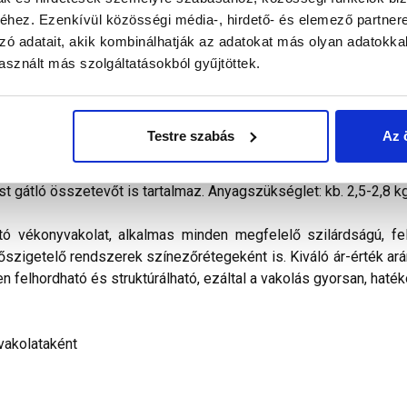
hez. Ezenkívül közösségi média-, hirdető- és elemező partner
zó adatait, akik kombinálhatják az adatokat más olyan adatokka
alál a termékkel kapcsolatban. Kérjük, figyelmesen olvassa el!
sznált más szolgáltatásokból gyűjtöttek.
kevert, dörzsölt hatású diszperziós bázisú, ﬁnomszemcsé
telezhető és az ára miatt is a polisztirolos hőszigetelés
Testre szabás
Az 
ilag nem páraáteresztő. Vizes diszperziós kötőanyagot, időjá
álasztékában pasztell és intenzív színek egyaránt megtalálható
st gátló összetevőt is tartalmaz. Anyagszükséglet: kb. 2,5-2,8 k
tó vékonyvakolat, alkalmas minden megfelelő szilárdságú, fel
hőszigetelő rendszerek színezőrétegeként is. Kiváló ár-érték arán
n felhordható és struktúrálható, ezáltal a vakolás gyorsan, haték
vakolataként