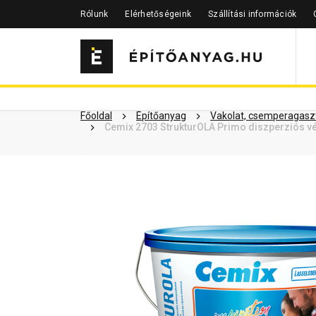
Rólunk
Elérhetőségeink
Szállítási információk
Szükséged lehet rá
Részletes 
Kapcsolódó cikkek
Főoldal
Építőanyag
Vakolat, csemperagaszt
Cemix 2703 StrukturOLA Primo diszperziós vé