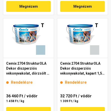
Megnézem
Megnézem
Cemix 2704 StrukturOLA
Cemix 2704 StrukturOLA
Dekor diszperziós
Dekor diszperziós
vékonyvakolat, dörzsölt 2
vékonyvakolat, kapart 1,5
mm 4715 blue 25 kg
mm 4761 blue 25 kg
Rendelésre
Rendelésre
36 460 Ft
/ vödör
32 720 Ft
/ vödör
1 458 Ft / kg
1 309 Ft / kg