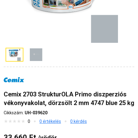
Cemix 2703 StrukturOLA Primo diszperziós
vékonyvakolat, dörzsölt 2 mm 4747 blue 25 kg
Cikkszám:
UH-039620
0
0 értékelés
0 kérdés
33 660 Ft
/vödör