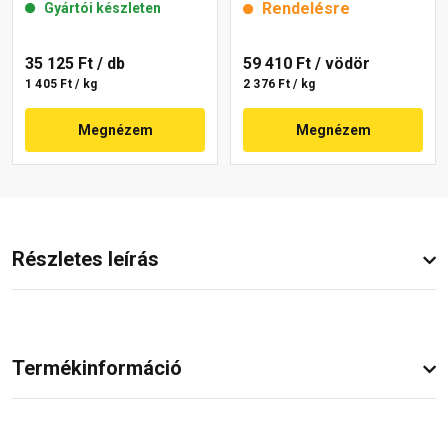
Rendelésre
Gyártói készleten
35 125 Ft
/ db
59 410 Ft
/ vödör
1 405 Ft / kg
2 376 Ft / kg
Megnézem
Megnézem
Részletes leírás
Termékinformáció