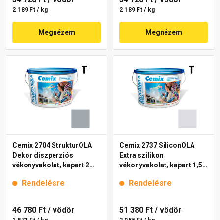
2 189 Ft / kg
2 189 Ft / kg
Megnézem
Megnézem
Cemix 2704 StrukturOLA
Cemix 2737 SiliconOLA
Dekor diszperziós
Extra szilikon
vékonyvakolat, kapart 2
vékonyvakolat, kapart 1,5
mm 4749 blue 25 kg
mm 4751 blue 25 kg
Rendelésre
Rendelésre
46 780 Ft
/ vödör
51 380 Ft
/ vödör