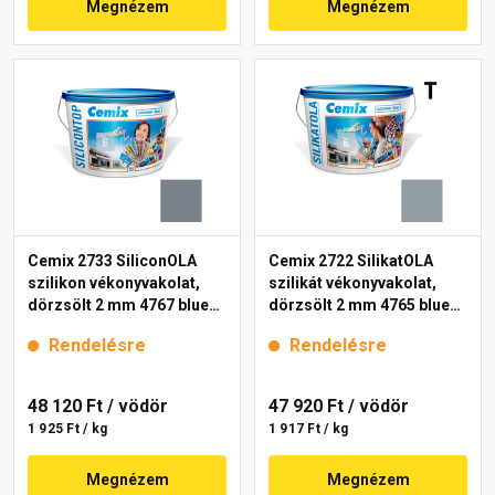
Megnézem
Megnézem
Cemix 2733 SiliconOLA
Cemix 2722 SilikatOLA
szilikon vékonyvakolat,
szilikát vékonyvakolat,
dörzsölt 2 mm 4767 blue
dörzsölt 2 mm 4765 blue
25 kg
25 kg
Rendelésre
Rendelésre
48 120 Ft
/ vödör
47 920 Ft
/ vödör
1 925 Ft / kg
1 917 Ft / kg
Megnézem
Megnézem