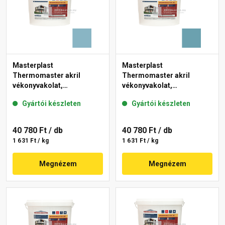
Masterplast
Masterplast
Thermomaster akril
Thermomaster akril
vékonyvakolat,
vékonyvakolat,
gördülőszemcsés 2 mm
gördülőszemcsés 2 mm
Gyártói készleten
Gyártói készleten
36-D 25 kg
36-C 25 kg
40 780 Ft
/ db
40 780 Ft
/ db
1 631 Ft / kg
1 631 Ft / kg
Megnézem
Megnézem