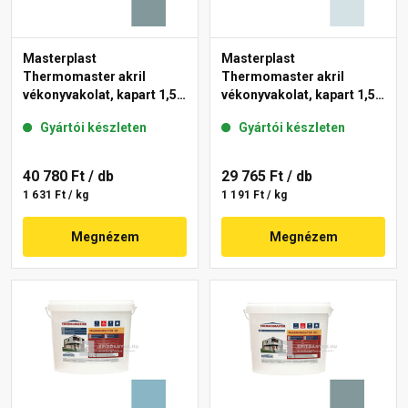
Masterplast
Masterplast
Thermomaster akril
Thermomaster akril
vékonyvakolat, kapart 1,5
vékonyvakolat, kapart 1,5
mm 39-C 25 kg
mm 36-F 25 kg
Gyártói készleten
Gyártói készleten
40 780 Ft
/ db
29 765 Ft
/ db
1 631 Ft / kg
1 191 Ft / kg
Megnézem
Megnézem