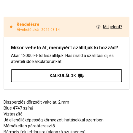
Rendelésre
Mit jelent?
Átvehető akár: 2026-08-14
Mikor vehető át, mennyiért szállítjuk ki hozzád?
Akár 12000 Ft-tól kiszállítjuk. Használd a szállítási díj és
átvételi idő kalkulátorunkat.
KALKULÁLOK
Diszperziós dörzsölt vakolat, 2 mm
Blue 4747 színű
Víztaszító
Jó ellenállóképesség környezeti hatásokkal szemben
Mérsékelten páraáteresztő
Bármely felülettípusra (alapozó szükséges)