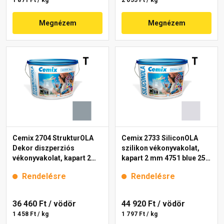
1 871 Ft / kg
2 055 Ft / kg
Megnézem
Megnézem
Cemix 2704 StrukturOLA
Cemix 2733 SiliconOLA
Dekor diszperziós
szilikon vékonyvakolat,
vékonyvakolat, kapart 2
kapart 2 mm 4751 blue 25
mm 4765 blue 25 kg
kg
Rendelésre
Rendelésre
36 460 Ft
/ vödör
44 920 Ft
/ vödör
1 458 Ft / kg
1 797 Ft / kg