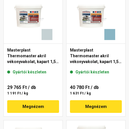
Masterplast
Masterplast
Thermomaster akril
Thermomaster akril
vékonyvakolat, kapart 1,5
vékonyvakolat, kapart 1,5
mm 39-E 25 kg
mm 36-D 25 kg
Gyártói készleten
Gyártói készleten
29 765 Ft
/ db
40 780 Ft
/ db
1 191 Ft / kg
1 631 Ft / kg
Megnézem
Megnézem