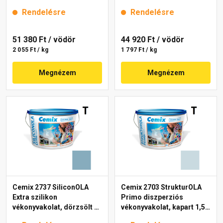
mm 4723 blue 25 kg
25 kg
Rendelésre
Rendelésre
51 380 Ft
/ vödör
44 920 Ft
/ vödör
2 055 Ft / kg
1 797 Ft / kg
Megnézem
Megnézem
Cemix 2737 SiliconOLA
Cemix 2703 StrukturOLA
Extra szilikon
Primo diszperziós
vékonyvakolat, dörzsölt 2
vékonyvakolat, kapart 1,5
mm 4719 blue 25 kg
mm 4711 blue 25 kg