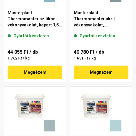
Masterplast
Masterplast
Thermomaster szilikon
Thermomaster akril
vékonyvakolat, kapart 1,5
vékonyvakolat,
mm 36-D 25 kg
gördülőszemcsés 2 mm
Gyártói készleten
Gyártói készleten
39-C 25 kg
44 055 Ft
/ db
40 780 Ft
/ db
1 762 Ft / kg
1 631 Ft / kg
Megnézem
Megnézem