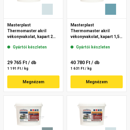
Masterplast
Masterplast
Thermomaster akril
Thermomaster akril
vékonyvakolat, kapart 2
vékonyvakolat, kapart 1,5
mm 36-F 25 kg
mm 36-C 25 kg
Gyártói készleten
Gyártói készleten
29 765 Ft
/ db
40 780 Ft
/ db
1 191 Ft / kg
1 631 Ft / kg
Megnézem
Megnézem