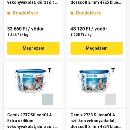
vékonyvakolat, dörzsölt 2
dörzsölt 2 mm 4725 blue
mm 4735 blue 25 kg
25 kg
Rendelésre
Rendelésre
33 660 Ft
/ vödör
48 120 Ft
/ vödör
1 346 Ft / kg
1 925 Ft / kg
Megnézem
Megnézem
Cemix 2737 SiliconOLA
Cemix 2733 SiliconOLA
Extra szilikon
szilikon vékonyvakolat,
vékonyvakolat, dörzsölt 2
dörzsölt 2 mm 4751 blue