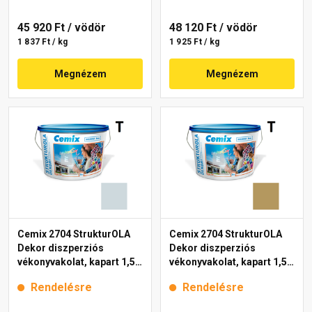
45 920 Ft
/ vödör
48 120 Ft
/ vödör
1 837 Ft / kg
1 925 Ft / kg
Megnézem
Megnézem
Cemix 2704 StrukturOLA
Cemix 2704 StrukturOLA
Dekor diszperziós
Dekor diszperziós
vékonyvakolat, kapart 1,5
vékonyvakolat, kapart 1,5
mm 6741 intense 25 kg
mm 6917 intense 25 kg
Rendelésre
Rendelésre