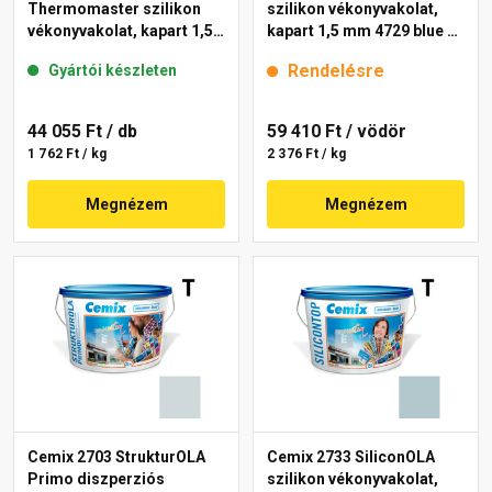
Thermomaster szilikon
szilikon vékonyvakolat,
vékonyvakolat, kapart 1,5
kapart 1,5 mm 4729 blue 25
mm 39-C 25 kg
kg
Rendelésre
Gyártói készleten
44 055 Ft
/ db
59 410 Ft
/ vödör
1 762 Ft / kg
2 376 Ft / kg
Megnézem
Megnézem
Cemix 2703 StrukturOLA
Cemix 2733 SiliconOLA
Primo diszperziós
szilikon vékonyvakolat,