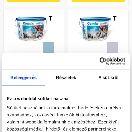
Cemix 2704 StrukturOLA
Cemix 2737 SiliconOLA
Dekor diszperziós
Extra szilikon
vékonyvakolat, kapart 2
vékonyvakolat, dörzsölt 2
Beleegyezés
Részletek
A sütikről
mm 4717 blue 25 kg
mm 4755 blue 25 kg
Rendelésre
Rendelésre
Ez a weboldal sütiket használ
36 460 Ft
/ vödör
54 720 Ft
/ vödör
Sütiket használunk a tartalmak és hirdetések személyre
1 458 Ft / kg
2 189 Ft / kg
szabásához, közösségi funkciók biztosításához,
valamint weboldalforgalmunk elemzéséhez. Ezenkívül
Megnézem
Megnézem
közösségi média-, hirdető- és elemező partnereinkkel