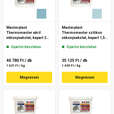
Masterplast
Masterplast
Thermomaster akril
Thermomaster szilikon
vékonyvakolat, kapart 2
vékonyvakolat, kapart 1,5
mm 36-D 25 kg
mm 36-E 25 kg
Gyártói készleten
Gyártói készleten
40 780 Ft
/ db
35 125 Ft
/ db
1 631 Ft / kg
1 405 Ft / kg
Megnézem
Megnézem