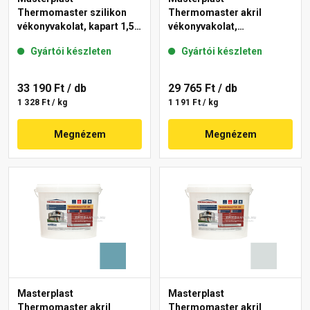
Thermomaster szilikon
Thermomaster akril
vékonyvakolat, kapart 1,5
vékonyvakolat,
mm 39-E 25 kg
gördülőszemcsés 2 mm
Gyártói készleten
Gyártói készleten
36-F 25 kg
33 190 Ft
/ db
29 765 Ft
/ db
1 328 Ft / kg
1 191 Ft / kg
Megnézem
Megnézem
Masterplast
Masterplast
Thermomaster akril
Thermomaster akril