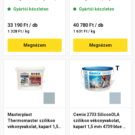
mm 39-F 25 kg
mm 39-C 25 kg
Gyártói készleten
Gyártói készleten
33 190 Ft
/ db
40 780 Ft
/ db
1 328 Ft / kg
1 631 Ft / kg
Megnézem
Megnézem
Masterplast
Cemix 2733 SiliconOLA
Thermomaster szilikon
szilikon vékonyvakolat,
vékonyvakolat, kapart 1,5
kapart 1,5 mm 4739 blue 25
mm 39-D 25 kg
kg