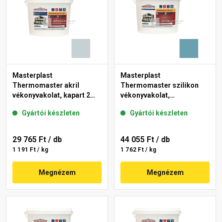
Masterplast
Masterplast
Thermomaster akril
Thermomaster szilikon
vékonyvakolat, kapart 2
vékonyvakolat,
mm 39-E 25 kg
gördülőszemcsés 2 mm
Gyártói készleten
Gyártói készleten
36-C 25 kg
29 765 Ft
/ db
44 055 Ft
/ db
1 191 Ft / kg
1 762 Ft / kg
Megnézem
Megnézem