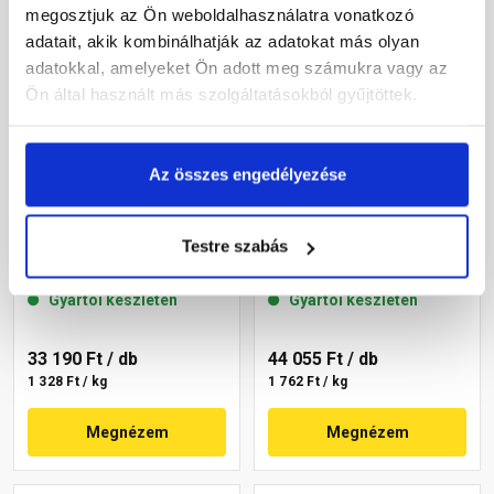
megosztjuk az Ön weboldalhasználatra vonatkozó
adatait, akik kombinálhatják az adatokat más olyan
adatokkal, amelyeket Ön adott meg számukra vagy az
Ön által használt más szolgáltatásokból gyűjtöttek.
Az összes engedélyezése
Masterplast
Masterplast
Thermomaster szilikon
Thermomaster szilikon
Testre szabás
vékonyvakolat, kapart 1,5
vékonyvakolat, kapart 1,5
mm 36-F 25 kg
mm 36-C 25 kg
Gyártói készleten
Gyártói készleten
33 190 Ft
/ db
44 055 Ft
/ db
1 328 Ft / kg
1 762 Ft / kg
Megnézem
Megnézem