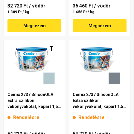
32 720 Ft
/ vödör
36 460 Ft
/ vödör
1 309 Ft / kg
1 458 Ft / kg
Megnézem
Megnézem
Cemix 2737 SiliconOLA
Cemix 2737 SiliconOLA
Extra szilikon
Extra szilikon
vékonyvakolat, kapart 1,5
vékonyvakolat, kapart 1,5
mm 4725 blue 25 kg
mm 4767 blue 25 kg
Rendelésre
Rendelésre
54 720 Ft
/ vödör
54 720 Ft
/ vödör