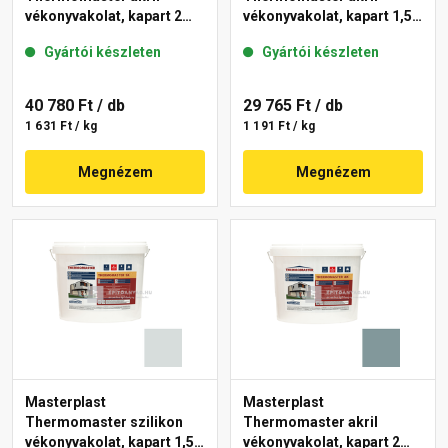
vékonyvakolat, kapart 2
vékonyvakolat, kapart 1,5
mm 36-C 25 kg
mm 39-F 25 kg
Gyártói készleten
Gyártói készleten
40 780 Ft
/ db
29 765 Ft
/ db
1 631 Ft / kg
1 191 Ft / kg
Megnézem
Megnézem
Masterplast
Masterplast
Thermomaster szilikon
Thermomaster akril
vékonyvakolat, kapart 1,5
vékonyvakolat, kapart 2