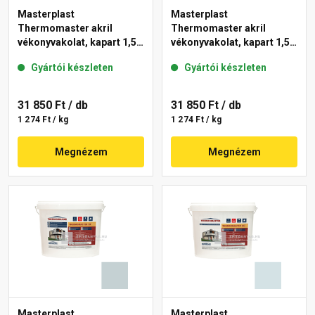
Masterplast
Masterplast
Thermomaster akril
Thermomaster akril
vékonyvakolat, kapart 1,5
vékonyvakolat, kapart 1,5
mm 39-D 25 kg
mm 36-E 25 kg
Gyártói készleten
Gyártói készleten
31 850 Ft
/ db
31 850 Ft
/ db
1 274 Ft / kg
1 274 Ft / kg
Megnézem
Megnézem
Masterplast
Masterplast