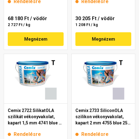
Rendelésre
Rendelésre
68 180 Ft
/ vödör
30 205 Ft
/ vödör
2 727 Ft / kg
1 208 Ft / kg
Megnézem
Megnézem
Cemix 2722 SilikatOLA
Cemix 2733 SiliconOLA
szilikát vékonyvakolat,
szilikon vékonyvakolat,
kapart 1,5 mm 4741 blue 25
kapart 2 mm 4755 blue 25
kg
kg
Rendelésre
Rendelésre