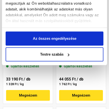
megosztjuk az Ön weboldalhasználatra vonatkozó
adatait, akik kombinálhatják az adatokat más olyan
adatokkal, amelyeket Ön adott meg számukra vagy az
Ön által használt más szolgáltatásokból gyűjtöttek.
Az összes engedélyezése
Masterplast
Masterplast
Thermomaster szilikon
Thermomaster szilikon
Testre szabás
vékonyvakolat, kapart 1,5
vékonyvakolat, kapart 1,5
mm 36-F 25 kg
mm 36-C 25 kg
Gyártói készleten
Gyártói készleten
33 190 Ft
/ db
44 055 Ft
/ db
1 328 Ft / kg
1 762 Ft / kg
Megnézem
Megnézem