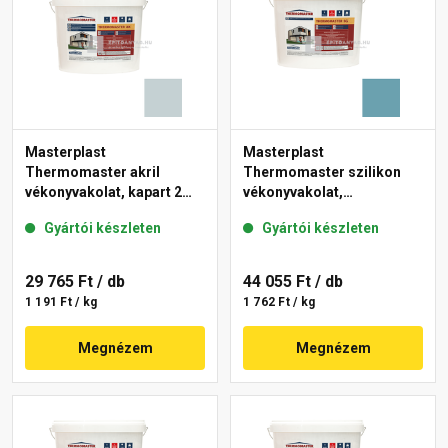
Masterplast
Masterplast
Thermomaster akril
Thermomaster szilikon
vékonyvakolat, kapart 2
vékonyvakolat,
mm 39-E 25 kg
gördülőszemcsés 2 mm
Gyártói készleten
Gyártói készleten
36-C 25 kg
29 765 Ft
/ db
44 055 Ft
/ db
1 191 Ft / kg
1 762 Ft / kg
Megnézem
Megnézem