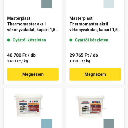
Masterplast
Masterplast
Thermomaster akril
Thermomaster akril
vékonyvakolat, kapart 1,5
vékonyvakolat, kapart 1,5
mm 39-C 25 kg
mm 36-F 25 kg
Gyártói készleten
Gyártói készleten
40 780 Ft
/ db
29 765 Ft
/ db
1 631 Ft / kg
1 191 Ft / kg
Megnézem
Megnézem