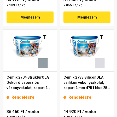
2 189 Ft / kg
2 055 Ft / kg
Megnézem
Megnézem
Cemix 2704 StrukturOLA
Cemix 2733 SiliconOLA
Dekor diszperziós
szilikon vékonyvakolat,
vékonyvakolat, kapart 2
kapart 2 mm 4751 blue 25
mm 4765 blue 25 kg
kg
Rendelésre
Rendelésre
36 460 Ft
/ vödör
44 920 Ft
/ vödör