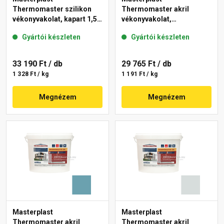
Thermomaster szilikon
Thermomaster akril
vékonyvakolat, kapart 1,5
vékonyvakolat,
mm 39-E 25 kg
gördülőszemcsés 2 mm
Gyártói készleten
Gyártói készleten
36-F 25 kg
33 190 Ft
/ db
29 765 Ft
/ db
1 328 Ft / kg
1 191 Ft / kg
Megnézem
Megnézem
Masterplast
Masterplast
Thermomaster akril
Thermomaster akril