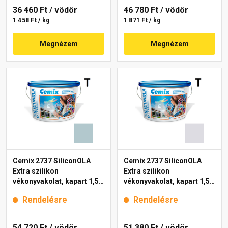
36 460 Ft
/ vödör
46 780 Ft
/ vödör
1 458 Ft / kg
1 871 Ft / kg
Megnézem
Megnézem
Cemix 2737 SiliconOLA
Cemix 2737 SiliconOLA
Extra szilikon
Extra szilikon
vékonyvakolat, kapart 1,5
vékonyvakolat, kapart 1,5
mm 4725 blue 25 kg
mm 4751 blue 25 kg
Rendelésre
Rendelésre
54 720 Ft
/ vödör
51 380 Ft
/ vödör