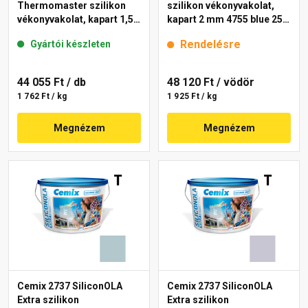
Thermomaster szilikon
szilikon vékonyvakolat,
vékonyvakolat, kapart 1,5
kapart 2 mm 4755 blue 25
mm 39-C 25 kg
kg
Rendelésre
Gyártói készleten
44 055 Ft
/ db
48 120 Ft
/ vödör
1 762 Ft / kg
1 925 Ft / kg
Megnézem
Megnézem
Cemix 2737 SiliconOLA
Cemix 2737 SiliconOLA
Extra szilikon
Extra szilikon