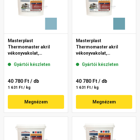
Masterplast
Masterplast
Thermomaster akril
Thermomaster akril
vékonyvakolat,
vékonyvakolat,
gördülőszemcsés 2 mm
gördülőszemcsés 2 mm
Gyártói készleten
Gyártói készleten
36-D 25 kg
36-C 25 kg
40 780 Ft
/ db
40 780 Ft
/ db
1 631 Ft / kg
1 631 Ft / kg
Megnézem
Megnézem