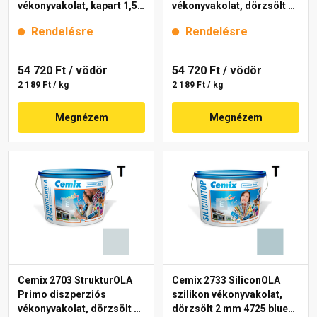
vékonyvakolat, kapart 1,5
vékonyvakolat, dörzsölt 2
mm 4725 blue 25 kg
mm 4755 blue 25 kg
Rendelésre
Rendelésre
54 720 Ft
/ vödör
54 720 Ft
/ vödör
2 189 Ft / kg
2 189 Ft / kg
Megnézem
Megnézem
Cemix 2703 StrukturOLA
Cemix 2733 SiliconOLA
Primo diszperziós
szilikon vékonyvakolat,
vékonyvakolat, dörzsölt 2
dörzsölt 2 mm 4725 blue