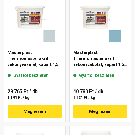
Masterplast
Masterplast
Thermomaster akril
Thermomaster akril
vékonyvakolat, kapart 1,5
vékonyvakolat, kapart 1,5
mm 39-E 25 kg
mm 36-D 25 kg
Gyártói készleten
Gyártói készleten
29 765 Ft
/ db
40 780 Ft
/ db
1 191 Ft / kg
1 631 Ft / kg
Megnézem
Megnézem