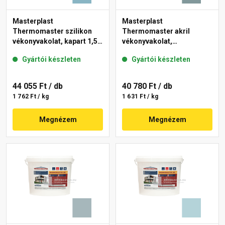
Masterplast
Masterplast
Thermomaster szilikon
Thermomaster akril
vékonyvakolat, kapart 1,5
vékonyvakolat,
mm 36-D 25 kg
gördülőszemcsés 2 mm
Gyártói készleten
Gyártói készleten
39-C 25 kg
44 055 Ft
/ db
40 780 Ft
/ db
1 762 Ft / kg
1 631 Ft / kg
Megnézem
Megnézem