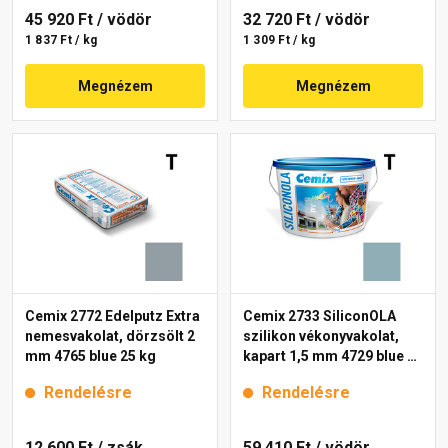
45 920 Ft
/ vödör
32 720 Ft
/ vödör
1 837 Ft / kg
1 309 Ft / kg
Megnézem
Megnézem
Cemix 2772 Edelputz Extra
Cemix 2733 SiliconOLA
nemesvakolat, dörzsölt 2
szilikon vékonyvakolat,
mm 4765 blue 25 kg
kapart 1,5 mm 4729 blue 25
kg
Rendelésre
Rendelésre
12 600 Ft
/ zsák
59 410 Ft
/ vödör