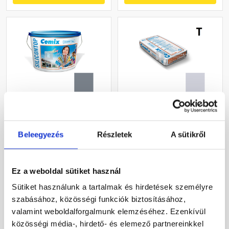
Cemix 2733 SiliconOLA
Cemix 2772 Edelputz Extra
szilikon vékonyvakolat,
nemesvakolat, dörzsölt 2
dörzsölt 2 mm 4767 blue
mm 4753 blue 25 kg
Beleegyezés
Részletek
A sütikről
25 kg
Rendelésre
Rendelésre
Ez a weboldal sütiket használ
48 120 Ft
/ vödör
12 600 Ft
/ zsák
Sütiket használunk a tartalmak és hirdetések személyre
1 925 Ft / kg
504 Ft / kg
szabásához, közösségi funkciók biztosításához,
valamint weboldalforgalmunk elemzéséhez. Ezenkívül
Megnézem
Megnézem
közösségi média-, hirdető- és elemező partnereinkkel