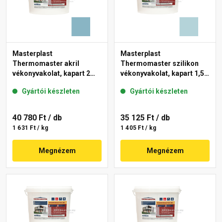
Masterplast
Masterplast
Thermomaster akril
Thermomaster szilikon
vékonyvakolat, kapart 2
vékonyvakolat, kapart 1,5
mm 36-D 25 kg
mm 36-E 25 kg
Gyártói készleten
Gyártói készleten
40 780 Ft
/ db
35 125 Ft
/ db
1 631 Ft / kg
1 405 Ft / kg
Megnézem
Megnézem