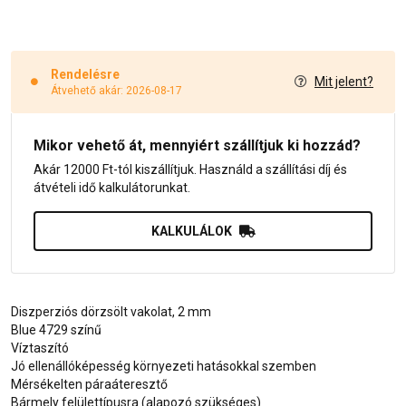
Rendelésre
Mit jelent?
Átvehető akár: 2026-08-17
Mikor vehető át, mennyiért szállítjuk ki hozzád?
Akár 12000 Ft-tól kiszállítjuk. Használd a szállítási díj és
átvételi idő kalkulátorunkat.
KALKULÁLOK
Diszperziós dörzsölt vakolat, 2 mm
Blue 4729 színű
Víztaszító
Jó ellenállóképesség környezeti hatásokkal szemben
Mérsékelten páraáteresztő
Bármely felülettípusra (alapozó szükséges)