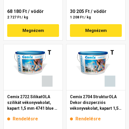
68 180 Ft
/ vödör
30 205 Ft
/ vödör
2 727 Ft / kg
1 208 Ft / kg
Megnézem
Megnézem
Cemix 2722 SilikatOLA
Cemix 2704 StrukturOLA
szilikát vékonyvakolat,
Dekor diszperziós
kapart 1,5 mm 4741 blue 25
vékonyvakolat, kapart 1,5
kg
mm 6741 intense 25 kg
Rendelésre
Rendelésre