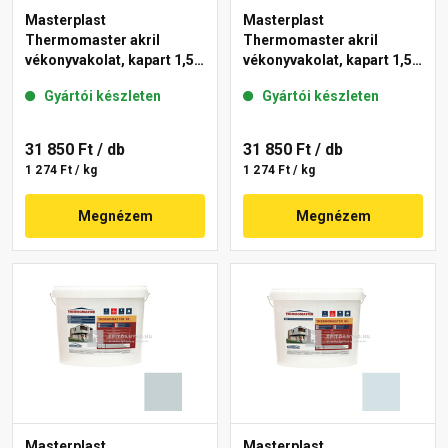
Masterplast
Masterplast
Thermomaster akril
Thermomaster akril
vékonyvakolat, kapart 1,5
vékonyvakolat, kapart 1,5
mm 39-D 25 kg
mm 36-E 25 kg
Gyártói készleten
Gyártói készleten
31 850 Ft
/ db
31 850 Ft
/ db
1 274 Ft / kg
1 274 Ft / kg
Megnézem
Megnézem
Masterplast
Masterplast