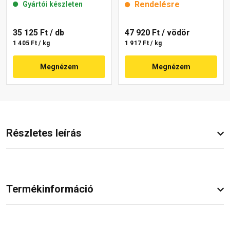
Rendelésre
Gyártói készleten
35 125 Ft
/ db
47 920 Ft
/ vödör
1 405 Ft / kg
1 917 Ft / kg
Megnézem
Megnézem
Részletes leírás
Termékinformáció