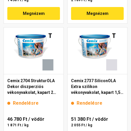
1 458 Ft / kg
2 189 Ft / kg
Megnézem
Megnézem
Cemix 2704 StrukturOLA
Cemix 2737 SiliconOLA
Dekor diszperziós
Extra szilikon
vékonyvakolat, kapart 2
vékonyvakolat, kapart 1,5
mm 4749 blue 25 kg
mm 4751 blue 25 kg
Rendelésre
Rendelésre
46 780 Ft
/ vödör
51 380 Ft
/ vödör
1 871 Ft / kg
2 055 Ft / kg