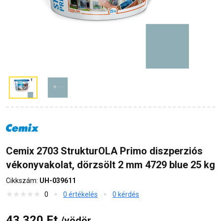
Cemix 2703 StrukturOLA Primo diszperziós
vékonyvakolat, dörzsölt 2 mm 4729 blue 25 kg
Cikkszám:
UH-039611
0
0 értékelés
0 kérdés
43 320 Ft
/vödör