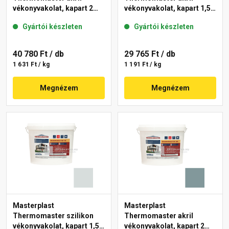
vékonyvakolat, kapart 2
vékonyvakolat, kapart 1,5
mm 36-C 25 kg
mm 39-F 25 kg
Gyártói készleten
Gyártói készleten
40 780 Ft
/ db
29 765 Ft
/ db
1 631 Ft / kg
1 191 Ft / kg
Megnézem
Megnézem
Masterplast
Masterplast
Thermomaster szilikon
Thermomaster akril
vékonyvakolat, kapart 1,5
vékonyvakolat, kapart 2