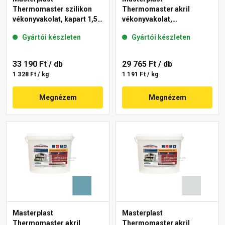
Thermomaster szilikon
Thermomaster akril
vékonyvakolat, kapart 1,5
vékonyvakolat,
mm 39-E 25 kg
gördülőszemcsés 2 mm
Gyártói készleten
Gyártói készleten
36-F 25 kg
33 190 Ft
/ db
29 765 Ft
/ db
1 328 Ft / kg
1 191 Ft / kg
Megnézem
Megnézem
Masterplast
Masterplast
Thermomaster akril
Thermomaster akril