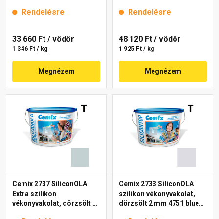
mm 4735 blue 25 kg
25 kg
Rendelésre
Rendelésre
33 660 Ft
/ vödör
48 120 Ft
/ vödör
1 346 Ft / kg
1 925 Ft / kg
Megnézem
Megnézem
Cemix 2737 SiliconOLA
Cemix 2733 SiliconOLA
Extra szilikon
szilikon vékonyvakolat,
vékonyvakolat, dörzsölt 2
dörzsölt 2 mm 4751 blue
mm 4723 blue 25 kg
25 kg