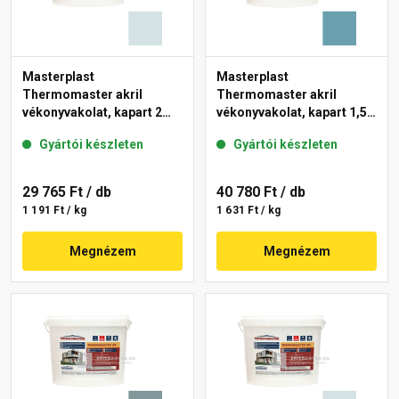
Masterplast
Masterplast
Thermomaster akril
Thermomaster akril
vékonyvakolat, kapart 2
vékonyvakolat, kapart 1,5
mm 36-F 25 kg
mm 36-C 25 kg
Gyártói készleten
Gyártói készleten
29 765 Ft
/ db
40 780 Ft
/ db
1 191 Ft / kg
1 631 Ft / kg
Megnézem
Megnézem