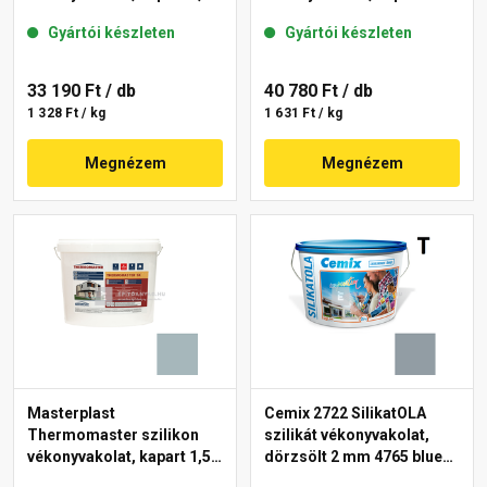
mm 39-F 25 kg
mm 39-C 25 kg
Gyártói készleten
Gyártói készleten
33 190 Ft
/ db
40 780 Ft
/ db
1 328 Ft / kg
1 631 Ft / kg
Megnézem
Megnézem
Masterplast
Cemix 2722 SilikatOLA
Thermomaster szilikon
szilikát vékonyvakolat,
vékonyvakolat, kapart 1,5
dörzsölt 2 mm 4765 blue
mm 39-D 25 kg
25 kg