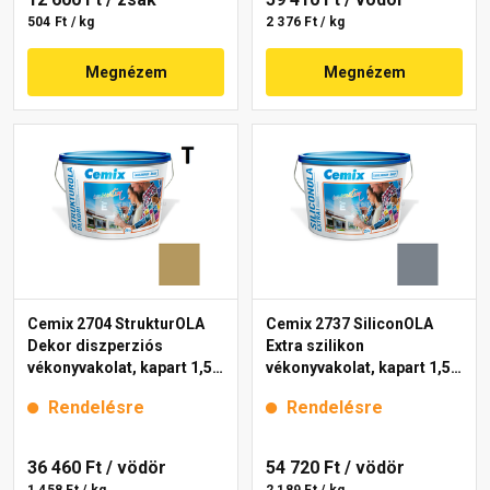
504 Ft / kg
2 376 Ft / kg
Megnézem
Megnézem
Cemix 2704 StrukturOLA
Cemix 2737 SiliconOLA
Dekor diszperziós
Extra szilikon
vékonyvakolat, kapart 1,5
vékonyvakolat, kapart 1,5
mm 6917 intense 25 kg
mm 4767 blue 25 kg
Rendelésre
Rendelésre
36 460 Ft
/ vödör
54 720 Ft
/ vödör