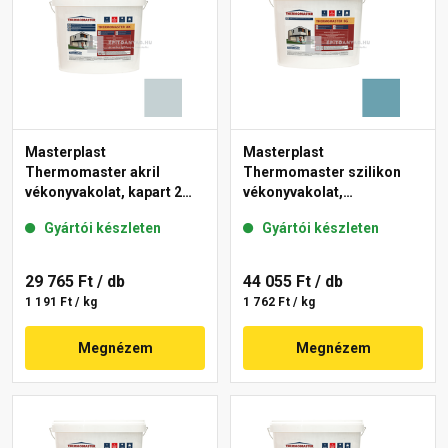
Masterplast
Masterplast
Thermomaster akril
Thermomaster szilikon
vékonyvakolat, kapart 2
vékonyvakolat,
mm 39-E 25 kg
gördülőszemcsés 2 mm
Gyártói készleten
Gyártói készleten
36-C 25 kg
29 765 Ft
/ db
44 055 Ft
/ db
1 191 Ft / kg
1 762 Ft / kg
Megnézem
Megnézem