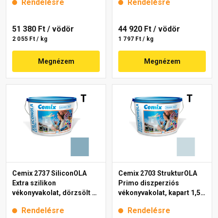
Rendelésre
Rendelésre
51 380 Ft
/ vödör
44 920 Ft
/ vödör
2 055 Ft / kg
1 797 Ft / kg
Megnézem
Megnézem
Cemix 2737 SiliconOLA
Cemix 2703 StrukturOLA
Extra szilikon
Primo diszperziós
vékonyvakolat, dörzsölt 2
vékonyvakolat, kapart 1,5
mm 4719 blue 25 kg
mm 4711 blue 25 kg
Rendelésre
Rendelésre