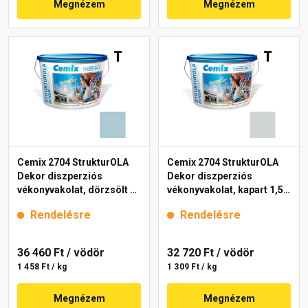
Megnézem
Megnézem
Cemix 2704 StrukturOLA
Cemix 2704 StrukturOLA
Dekor diszperziós
Dekor diszperziós
vékonyvakolat, dörzsölt 2
vékonyvakolat, kapart 1,5
mm 4715 blue 25 kg
mm 4761 blue 25 kg
Rendelésre
Rendelésre
36 460 Ft
/ vödör
32 720 Ft
/ vödör
1 458 Ft / kg
1 309 Ft / kg
Megnézem
Megnézem