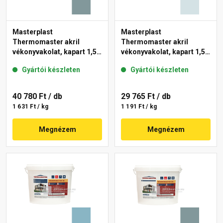
Masterplast
Masterplast
Thermomaster akril
Thermomaster akril
vékonyvakolat, kapart 1,5
vékonyvakolat, kapart 1,5
mm 39-C 25 kg
mm 36-F 25 kg
Gyártói készleten
Gyártói készleten
40 780 Ft
/ db
29 765 Ft
/ db
1 631 Ft / kg
1 191 Ft / kg
Megnézem
Megnézem