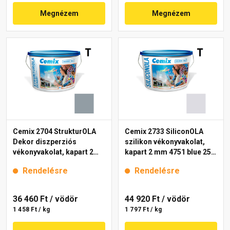
Megnézem
Megnézem
Cemix 2704 StrukturOLA
Cemix 2733 SiliconOLA
Dekor diszperziós
szilikon vékonyvakolat,
vékonyvakolat, kapart 2
kapart 2 mm 4751 blue 25
mm 4765 blue 25 kg
kg
Rendelésre
Rendelésre
36 460 Ft
/ vödör
44 920 Ft
/ vödör
1 458 Ft / kg
1 797 Ft / kg