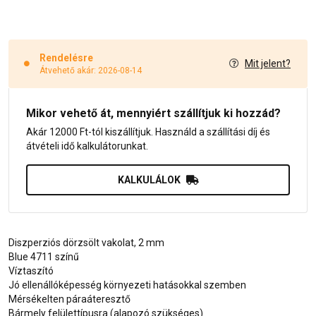
Rendelésre
Mit jelent?
Átvehető akár: 2026-08-14
Mikor vehető át, mennyiért szállítjuk ki hozzád?
Akár 12000 Ft-tól kiszállítjuk. Használd a szállítási díj és
átvételi idő kalkulátorunkat.
KALKULÁLOK
Diszperziós dörzsölt vakolat, 2 mm
Blue 4711 színű
Víztaszító
Jó ellenállóképesség környezeti hatásokkal szemben
Mérsékelten páraáteresztő
Bármely felülettípusra (alapozó szükséges)