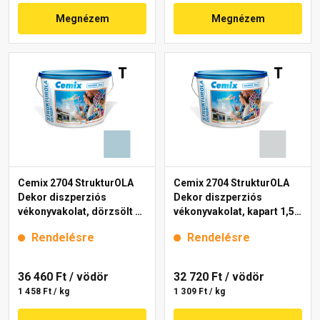
Megnézem
Megnézem
Cemix 2704 StrukturOLA
Cemix 2704 StrukturOLA
Dekor diszperziós
Dekor diszperziós
vékonyvakolat, dörzsölt 2
vékonyvakolat, kapart 1,5
mm 4715 blue 25 kg
mm 4761 blue 25 kg
Rendelésre
Rendelésre
36 460 Ft
/ vödör
32 720 Ft
/ vödör
1 458 Ft / kg
1 309 Ft / kg