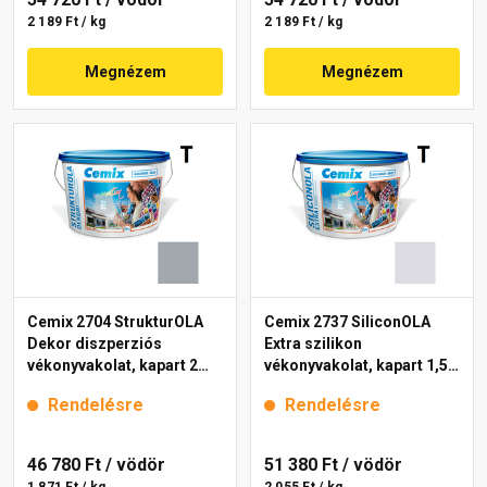
2 189 Ft / kg
2 189 Ft / kg
Megnézem
Megnézem
Cemix 2704 StrukturOLA
Cemix 2737 SiliconOLA
Dekor diszperziós
Extra szilikon
vékonyvakolat, kapart 2
vékonyvakolat, kapart 1,5
mm 4749 blue 25 kg
mm 4751 blue 25 kg
Rendelésre
Rendelésre
46 780 Ft
/ vödör
51 380 Ft
/ vödör