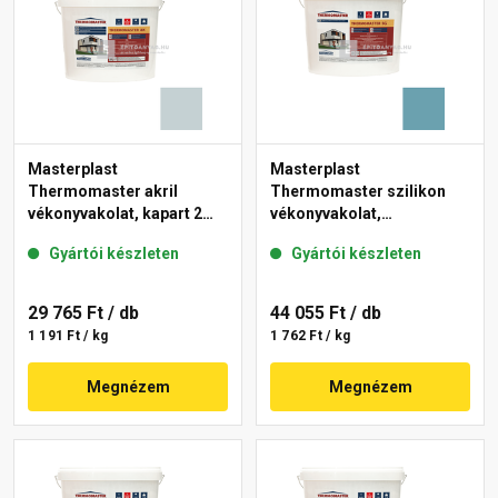
Masterplast
Masterplast
Thermomaster akril
Thermomaster szilikon
vékonyvakolat, kapart 2
vékonyvakolat,
mm 39-E 25 kg
gördülőszemcsés 2 mm
Gyártói készleten
Gyártói készleten
36-C 25 kg
29 765 Ft
/ db
44 055 Ft
/ db
1 191 Ft / kg
1 762 Ft / kg
Megnézem
Megnézem