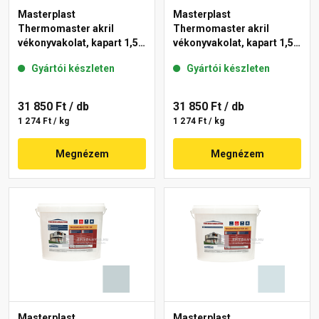
Masterplast
Masterplast
Thermomaster akril
Thermomaster akril
vékonyvakolat, kapart 1,5
vékonyvakolat, kapart 1,5
mm 39-D 25 kg
mm 36-E 25 kg
Gyártói készleten
Gyártói készleten
31 850 Ft
/ db
31 850 Ft
/ db
1 274 Ft / kg
1 274 Ft / kg
Megnézem
Megnézem
Masterplast
Masterplast