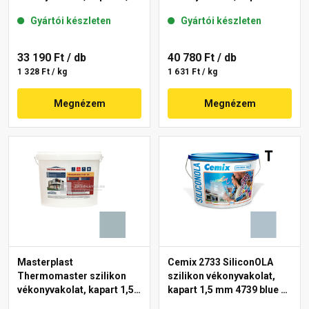
mm 39-F 25 kg
mm 39-C 25 kg
Gyártói készleten
Gyártói készleten
33 190 Ft
/ db
40 780 Ft
/ db
1 328 Ft / kg
1 631 Ft / kg
Megnézem
Megnézem
Masterplast
Cemix 2733 SiliconOLA
Thermomaster szilikon
szilikon vékonyvakolat,
vékonyvakolat, kapart 1,5
kapart 1,5 mm 4739 blue 25
mm 39-D 25 kg
kg