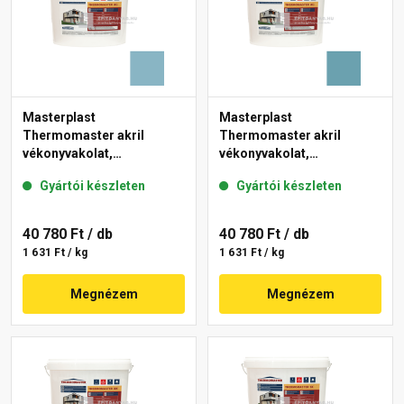
Masterplast
Masterplast
Thermomaster akril
Thermomaster akril
vékonyvakolat,
vékonyvakolat,
gördülőszemcsés 2 mm
gördülőszemcsés 2 mm
Gyártói készleten
Gyártói készleten
36-D 25 kg
36-C 25 kg
40 780 Ft
/ db
40 780 Ft
/ db
1 631 Ft / kg
1 631 Ft / kg
Megnézem
Megnézem