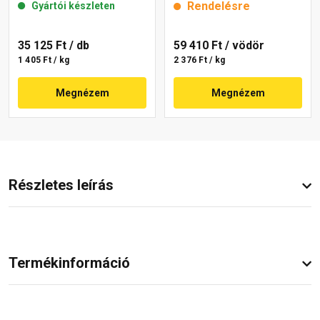
Rendelésre
Gyártói készleten
35 125 Ft
/ db
59 410 Ft
/ vödör
1 405 Ft / kg
2 376 Ft / kg
Megnézem
Megnézem
Részletes leírás
Termékinformáció