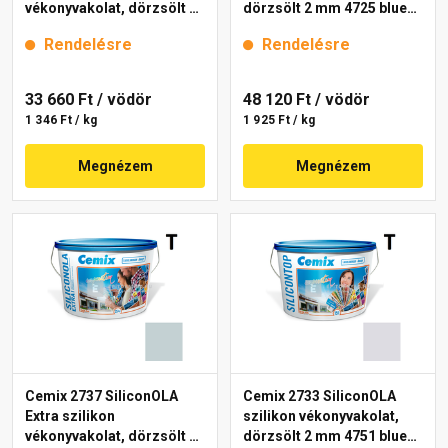
vékonyvakolat, dörzsölt 2
dörzsölt 2 mm 4725 blue
mm 4735 blue 25 kg
25 kg
Rendelésre
Rendelésre
33 660 Ft
/ vödör
48 120 Ft
/ vödör
1 346 Ft / kg
1 925 Ft / kg
Megnézem
Megnézem
Cemix 2737 SiliconOLA
Cemix 2733 SiliconOLA
Extra szilikon
szilikon vékonyvakolat,
vékonyvakolat, dörzsölt 2
dörzsölt 2 mm 4751 blue