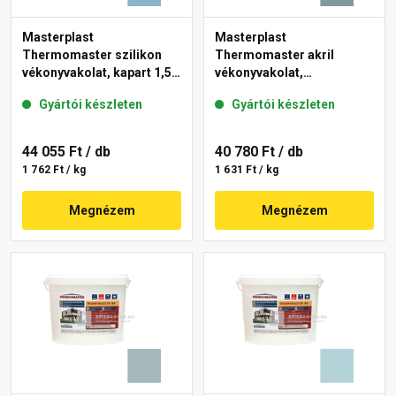
Masterplast
Masterplast
Thermomaster szilikon
Thermomaster akril
vékonyvakolat, kapart 1,5
vékonyvakolat,
mm 36-D 25 kg
gördülőszemcsés 2 mm
Gyártói készleten
Gyártói készleten
39-C 25 kg
44 055 Ft
/ db
40 780 Ft
/ db
1 762 Ft / kg
1 631 Ft / kg
Megnézem
Megnézem