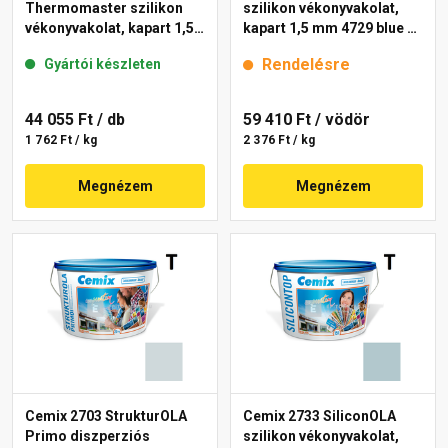
Thermomaster szilikon
szilikon vékonyvakolat,
vékonyvakolat, kapart 1,5
kapart 1,5 mm 4729 blue 25
mm 39-C 25 kg
kg
Rendelésre
Gyártói készleten
44 055 Ft
/ db
59 410 Ft
/ vödör
1 762 Ft / kg
2 376 Ft / kg
Megnézem
Megnézem
Cemix 2703 StrukturOLA
Cemix 2733 SiliconOLA
Primo diszperziós
szilikon vékonyvakolat,