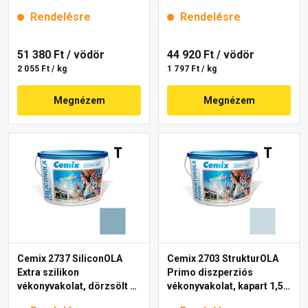
mm 4723 blue 25 kg
25 kg
Rendelésre
Rendelésre
51 380 Ft
/ vödör
44 920 Ft
/ vödör
2 055 Ft / kg
1 797 Ft / kg
Megnézem
Megnézem
Cemix 2737 SiliconOLA
Cemix 2703 StrukturOLA
Extra szilikon
Primo diszperziós
vékonyvakolat, dörzsölt 2
vékonyvakolat, kapart 1,5
mm 4719 blue 25 kg
mm 4711 blue 25 kg