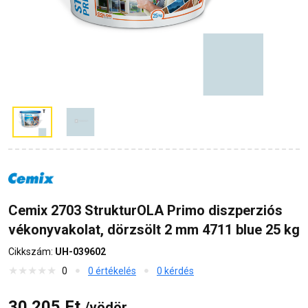
Cemix 2703 StrukturOLA Primo diszperziós
vékonyvakolat, dörzsölt 2 mm 4711 blue 25 kg
Cikkszám:
UH-039602
0
0 értékelés
0 kérdés
30 205 Ft
/vödör