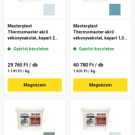
Masterplast
Masterplast
Thermomaster akril
Thermomaster akril
vékonyvakolat, kapart 2
vékonyvakolat, kapart 1,5
mm 36-F 25 kg
mm 36-C 25 kg
Gyártói készleten
Gyártói készleten
29 765 Ft
/ db
40 780 Ft
/ db
1 191 Ft / kg
1 631 Ft / kg
Megnézem
Megnézem