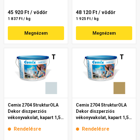
45 920 Ft
/ vödör
48 120 Ft
/ vödör
1 837 Ft / kg
1 925 Ft / kg
Megnézem
Megnézem
Cemix 2704 StrukturOLA
Cemix 2704 StrukturOLA
Dekor diszperziós
Dekor diszperziós
vékonyvakolat, kapart 1,5
vékonyvakolat, kapart 1,5
mm 6741 intense 25 kg
mm 6917 intense 25 kg
Rendelésre
Rendelésre