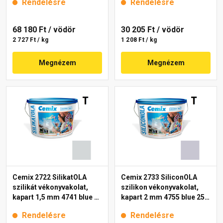
Rendelésre
Rendelésre
68 180 Ft
/ vödör
30 205 Ft
/ vödör
2 727 Ft / kg
1 208 Ft / kg
Megnézem
Megnézem
Cemix 2722 SilikatOLA
Cemix 2733 SiliconOLA
szilikát vékonyvakolat,
szilikon vékonyvakolat,
kapart 1,5 mm 4741 blue 25
kapart 2 mm 4755 blue 25
kg
kg
Rendelésre
Rendelésre