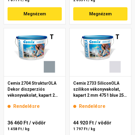
1 871 Ft / kg
2 055 Ft / kg
Megnézem
Megnézem
Cemix 2704 StrukturOLA
Cemix 2733 SiliconOLA
Dekor diszperziós
szilikon vékonyvakolat,
vékonyvakolat, kapart 2
kapart 2 mm 4751 blue 25
mm 4765 blue 25 kg
kg
Rendelésre
Rendelésre
36 460 Ft
/ vödör
44 920 Ft
/ vödör
1 458 Ft / kg
1 797 Ft / kg