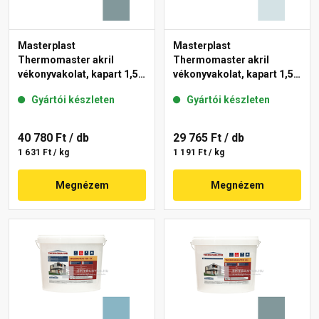
Masterplast
Masterplast
Thermomaster akril
Thermomaster akril
vékonyvakolat, kapart 1,5
vékonyvakolat, kapart 1,5
mm 39-C 25 kg
mm 36-F 25 kg
Gyártói készleten
Gyártói készleten
40 780 Ft
/ db
29 765 Ft
/ db
1 631 Ft / kg
1 191 Ft / kg
Megnézem
Megnézem