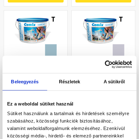
Cemix 2704 StrukturOLA
Cemix 2737 SiliconOLA
Dekor diszperziós
Extra szilikon
vékonyvakolat, kapart 2
vékonyvakolat, dörzsölt 2
Beleegyezés
Részletek
A sütikről
mm 4717 blue 25 kg
mm 4755 blue 25 kg
Rendelésre
Rendelésre
Ez a weboldal sütiket használ
36 460 Ft
/ vödör
54 720 Ft
/ vödör
Sütiket használunk a tartalmak és hirdetések személyre
1 458 Ft / kg
2 189 Ft / kg
szabásához, közösségi funkciók biztosításához,
valamint weboldalforgalmunk elemzéséhez. Ezenkívül
Megnézem
Megnézem
közösségi média-, hirdető- és elemező partnereinkkel