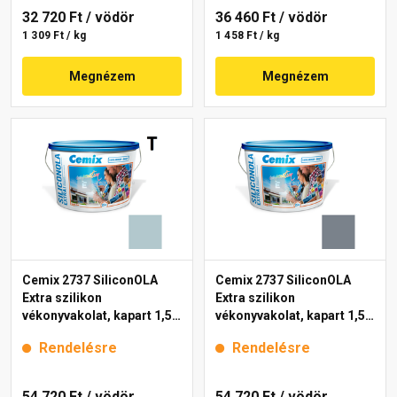
32 720 Ft
/ vödör
36 460 Ft
/ vödör
1 309 Ft / kg
1 458 Ft / kg
Megnézem
Megnézem
Cemix 2737 SiliconOLA
Cemix 2737 SiliconOLA
Extra szilikon
Extra szilikon
vékonyvakolat, kapart 1,5
vékonyvakolat, kapart 1,5
mm 4725 blue 25 kg
mm 4767 blue 25 kg
Rendelésre
Rendelésre
54 720 Ft
/ vödör
54 720 Ft
/ vödör