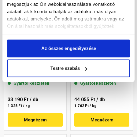
megosztjuk az Ön weboldalhasználatra vonatkozó
adatait, akik kombinálhatják az adatokat más olyan
adatokkal, amelyeket Ön adott meg számukra vagy az
Ön által használt más szolgáltatásokból gyűjtöttek.
Az összes engedélyezése
Masterplast
Masterplast
Thermomaster szilikon
Thermomaster szilikon
Testre szabás
vékonyvakolat, kapart 1,5
vékonyvakolat, kapart 1,5
mm 36-F 25 kg
mm 36-C 25 kg
Gyártói készleten
Gyártói készleten
33 190 Ft
/ db
44 055 Ft
/ db
1 328 Ft / kg
1 762 Ft / kg
Megnézem
Megnézem