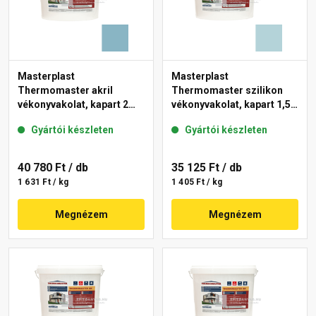
Masterplast
Masterplast
Thermomaster akril
Thermomaster szilikon
vékonyvakolat, kapart 2
vékonyvakolat, kapart 1,5
mm 36-D 25 kg
mm 36-E 25 kg
Gyártói készleten
Gyártói készleten
40 780 Ft
/ db
35 125 Ft
/ db
1 631 Ft / kg
1 405 Ft / kg
Megnézem
Megnézem