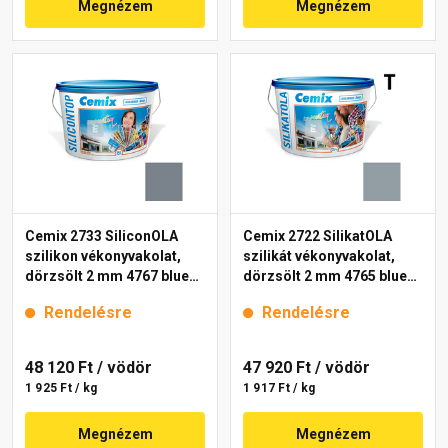
Megnézem
Megnézem
Cemix 2733 SiliconOLA
Cemix 2722 SilikatOLA
szilikon vékonyvakolat,
szilikát vékonyvakolat,
dörzsölt 2 mm 4767 blue
dörzsölt 2 mm 4765 blue
25 kg
25 kg
Rendelésre
Rendelésre
48 120 Ft
/ vödör
47 920 Ft
/ vödör
1 925 Ft / kg
1 917 Ft / kg
Megnézem
Megnézem