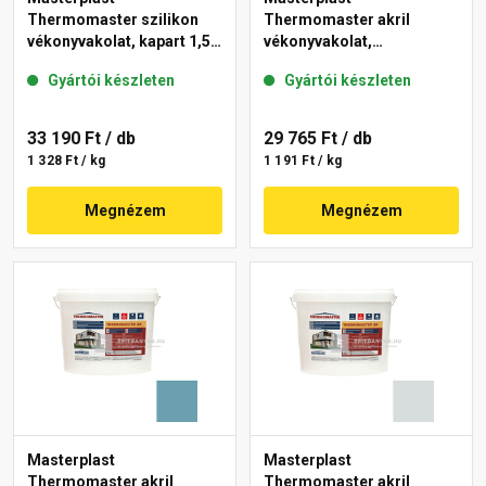
Thermomaster szilikon
Thermomaster akril
vékonyvakolat, kapart 1,5
vékonyvakolat,
mm 39-E 25 kg
gördülőszemcsés 2 mm
Gyártói készleten
Gyártói készleten
36-F 25 kg
33 190 Ft
/ db
29 765 Ft
/ db
1 328 Ft / kg
1 191 Ft / kg
Megnézem
Megnézem
Masterplast
Masterplast
Thermomaster akril
Thermomaster akril