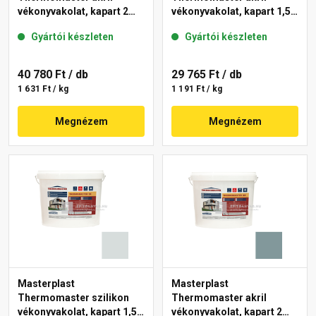
vékonyvakolat, kapart 2
vékonyvakolat, kapart 1,5
mm 36-C 25 kg
mm 39-F 25 kg
Gyártói készleten
Gyártói készleten
40 780 Ft
/ db
29 765 Ft
/ db
1 631 Ft / kg
1 191 Ft / kg
Megnézem
Megnézem
Masterplast
Masterplast
Thermomaster szilikon
Thermomaster akril
vékonyvakolat, kapart 1,5
vékonyvakolat, kapart 2