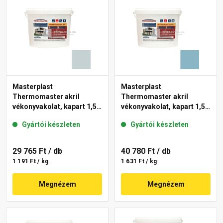
Masterplast
Masterplast
Thermomaster akril
Thermomaster akril
vékonyvakolat, kapart 1,5
vékonyvakolat, kapart 1,5
mm 39-E 25 kg
mm 36-D 25 kg
Gyártói készleten
Gyártói készleten
29 765 Ft
/ db
40 780 Ft
/ db
1 191 Ft / kg
1 631 Ft / kg
Megnézem
Megnézem