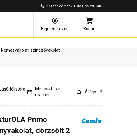
Kérdésed van?
+36/1-9999-686
ények
Kérdések és válaszok
Bejelentkezés
Kosár
Nemesvakolat, színezővakolat
Megosztás e-
ásárlólistára
Árfigyelő
mailben
kturOLA Primo
nyvakolat, dörzsölt 2