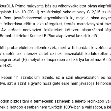
kturOLA Primo műgyanta bázisú vékonyvakolatot olyan alapfelül
alább Hvh 10 (CS II) szilárdságú vakolat vagy C12/15 szilá
t Renti javítóhabarccsal egyenlíthetjük ki, majd a sima egye
 felhordása előtt a laza rétegeket, festék maradványokat távo
. Az erősen nedvszívó felületeket kétszeri alapozással lá
 Betonfelületeket Kontakt B Plus alapozóval kezeljük elő.
lőtt próbafelületen ellenőrizzék, mert a felhordást követően 
esetén az intenzív sötét színek használatát korlátozottan ajá
sági értéket (H), melyet az Inspiration színkártya tartalmaz. A h
n H≥25.
lő képen "T" szimbólum látható, az a szín alapvakolaton és hő
ve, azt a színt a gyártó hőszigetelésre nem javasolja felhorda
don biztosítani a termékeink színének a lehető leginkább val
nek a legtöbb esetben nem tükrözik 100%-ban a valóságot, a ké