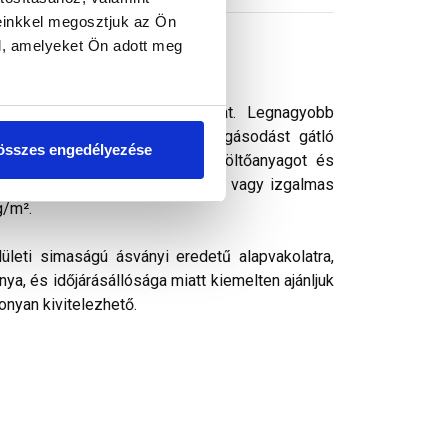
einkkel megosztjuk az Ön
l, amelyeket Ön adott meg
s vékonyvakolat. vékonyvakolat. Legnagyobb
ek kedvelt színezővakolata. Algásodást gátló
összes engedélyezése
rásálló pigmenteket, ásványi töltőanyagot és
k, ezáltal kellemes színharmónia vagy izgalmas
g/m².
ületi simaságú ásványi eredetű alapvakolatra,
ya, és időjárásállósága miatt kiemelten ajánljuk
onyan kivitelezhető.