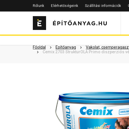
Rólunk
Elérhetőségeink
Szállítási információk
Szükséged lehet rá
Részletes 
Kapcsolódó cikkek
Főoldal
Építőanyag
Vakolat, csemperagaszt
Cemix 2703 StrukturOLA Primo diszperziós v