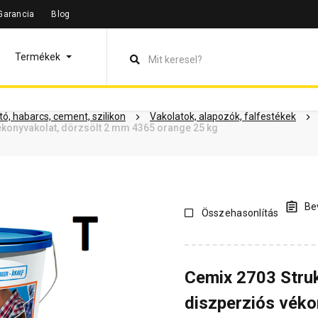
Garancia
Blog
leírás
Termékinformáció
Dokumentumok
Vásárlói vélem
Termékek
ó, habarcs, cement, szilikon
Vakolatok, alapozók, falfestékek
ékonyvakolat, dörzsölt 2 mm 4365 orange 25 kg
Bev
Összehasonlítás
Cemix 2703 Stru
diszperziós véko