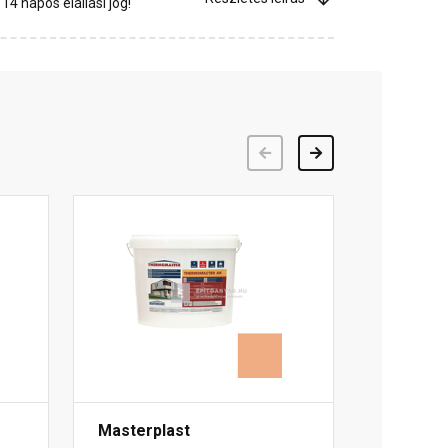
4 napos elállási jog!
Előző
Következő
Masterplast