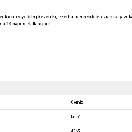
etően, egyedileg keveri ki, ezért a megrendelés visszaigazolása 
a 14 napos elállási jog!
Cemix
kültér
4365