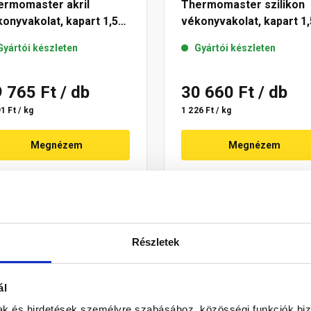
ermomaster akril
Thermomaster szilikon
onyvakolat, kapart 1,5
vékonyvakolat, kapart 1,
 07-D 25 kg
mm 15-D 25 kg
Gyártói készleten
Gyártói készleten
9 765 Ft
/ db
30 660 Ft
/ db
1 Ft / kg
1 226 Ft / kg
Megnézem
Megnézem
Részletek
ál
mak és hirdetések személyre szabásához, közösségi funkciók biz