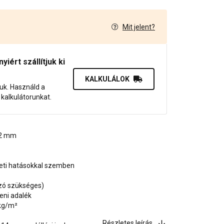
Mit jelent?
7
iért szállítjuk ki
KALKULÁLOK
juk. Használd a
dő kalkulátorunkat.
, 2 mm
zeti hatásokkal szemben
ozó szükséges)
eni adalék
 kg/m²
Részletes leírás