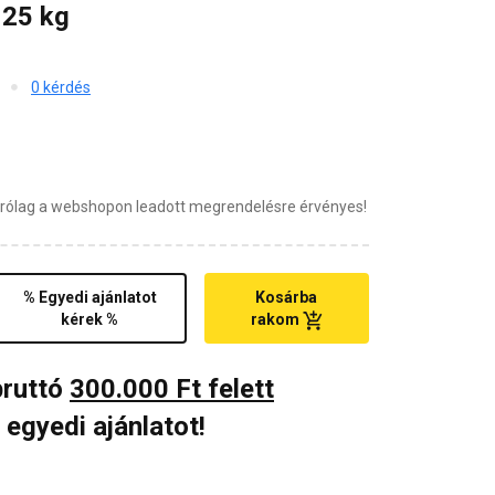
 25 kg
0 kérdés
zárólag a webshopon leadott megrendelésre érvényes!
% Egyedi ajánlatot
Kosárba
kérek %
rakom
bruttó
300.000 Ft felett
 egyedi ajánlatot!