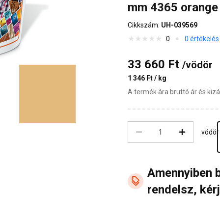
mm 4365 orange
Cikkszám:
UH-039569
0
0 értékelés
33 660 Ft
/vödör
1 346 Ft / kg
A termék ára bruttó ár és ki
vödör
Amennyiben 
rendelsz, kérj