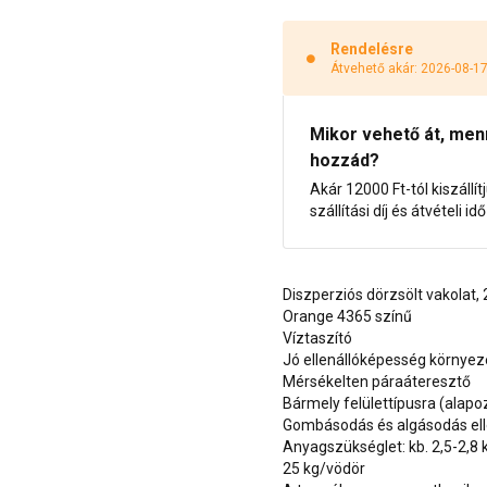
Rendelésre
Átvehető akár: 2026-08-1
Mikor vehető át, menny
hozzád?
Akár 12000 Ft-tól kiszállít
szállítási díj és átvételi i
Diszperziós dörzsölt vakolat
Orange 4365 színű
Víztaszító
Jó ellenállóképesség környe
Mérsékelten páraáteresztő
Bármely felülettípusra (alap
Gombásodás és algásodás ell
Anyagszükséglet: kb. 2,5-2,8
25 kg/vödör