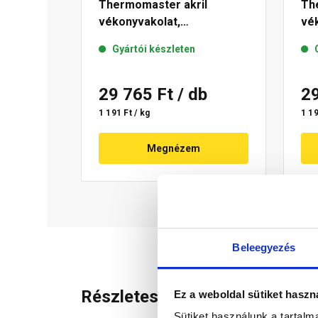
Thermomaster akril
Th
vékonyvakolat,
vék
gördülőszemcsés 2 mm 01-
mm
Gyártói készleten
E 25 kg
29 765 Ft
/ db
2
1 191 Ft / kg
1 19
Megnézem
Beleegyezés
Részletes leírás
Ez a weboldal sütiket haszn
Sütiket használunk a tartal