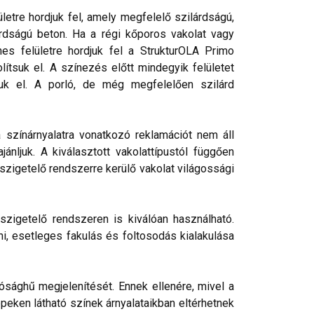
etre hordjuk fel, amely megfelelő szilárdságú,
rdságú beton. Ha a régi kőporos vakolat vagy
nes felületre hordjuk fel a StrukturOLA Primo
lítsuk el. A színezés előtt mindegyik felületet
tjuk el. A porló, de még megfelelően szilárd
a színárnyalatra vonatkozó reklamációt nem áll
nljuk. A kiválasztott vakolattípustól függően
őszigetelő rendszerre kerülő vakolat világossági
szigetelő rendszeren is kiválóan használható.
ni, esetleges fakulás és foltosodás kialakulása
ósághű megjelenítését. Ennek ellenére, mivel a
peken látható színek árnyalataikban eltérhetnek