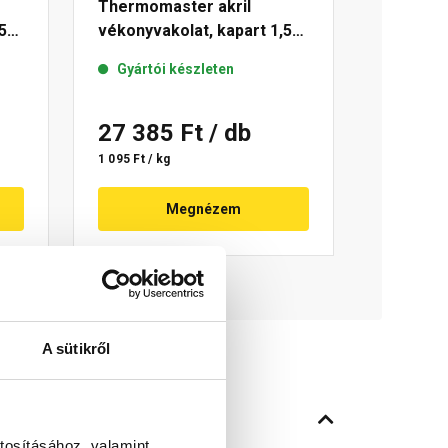
Thermomaster akril
5
vékonyvakolat, kapart 1,5
mm 11-C 25 kg
Gyártói készleten
27 385 Ft
/ db
1 095 Ft / kg
Megnézem
A sütikről
tosításához, valamint