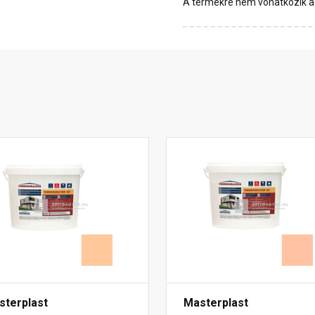
A termékre nem vonatkozik a 1
sterplast
Masterplast