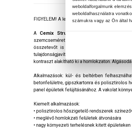
weboldalforgalmunk elemzésé
weboldalhasználatra vonatko
FIGYELEM! A leírás végén fontos információkat t
számukra vagy az Ön által ha
A
Cemix StrukturOLA Primo
gyárilag elő
szemcseméret: 2 mm. Viszonylag könnyen kivi
összetevőt is tartalmaz. Az anyag gyakorlat
tulajdonságjavító adalékokat tartalmaz. Színv
kontraszt alakítható ki a homlokzaton. Algásodá
Alkalmazások: kül- és beltérben felhasználha
betonfelületre, gipszkartonra és polisztirolos 
panel épületek felújításánához. A vakolat könnye
Kiemelt alkalmazások:
• polisztirolos hőszigetelő rendszerek színező
• meglévő homlokzati felületek átvonására
• nagy környezeti terhelésnek kitett épületeken