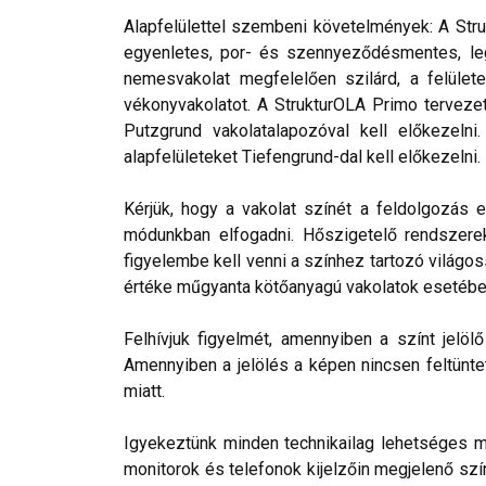
Alapfelülettel szembeni követelmények: A Stru
egyenletes, por- és szennyeződésmentes, leg
nemesvakolat megfelelően szilárd, a felülete
vékonyvakolatot. A StrukturOLA Primo tervezett
Putzgrund vakolatalapozóval kell előkezelni
alapfelületeket Tiefengrund-dal kell előkezelni.
Kérjük, hogy a vakolat színét a feldolgozás e
módunkban elfogadni. Hőszigetelő rendszerek 
figyelembe kell venni a színhez tartozó világos
értéke műgyanta kötőanyagú vakolatok esetébe
Felhívjuk figyelmét, amennyiben a színt jelö
Amennyiben a jelölés a képen nincsen feltüntet
miatt.
Igyekeztünk minden technikailag lehetséges mó
monitorok és telefonok kijelzőin megjelenő szí