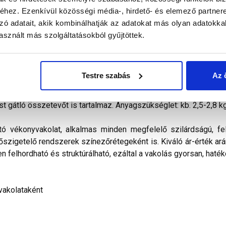
hez. Ezenkívül közösségi média-, hirdető- és elemező partner
zó adatait, akik kombinálhatják az adatokat más olyan adatokka
alál a termékkel kapcsolatban. Kérjük, figyelmesen olvassa el!
sznált más szolgáltatásokból gyűjtöttek.
kevert, dörzsölt hatású diszperziós bázisú, ﬁnomszemcsé
telezhető és az ára miatt is a polisztirolos hőszigetelés
Testre szabás
Az 
ilag nem páraáteresztő. Vizes diszperziós kötőanyagot, időjá
álasztékában pasztell és intenzív színek egyaránt megtalálható
st gátló összetevőt is tartalmaz. Anyagszükséglet: kb. 2,5-2,8 k
tó vékonyvakolat, alkalmas minden megfelelő szilárdságú, fel
hőszigetelő rendszerek színezőrétegeként is. Kiváló ár-érték arán
n felhordható és struktúrálható, ezáltal a vakolás gyorsan, haték
vakolataként