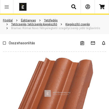
Keresés
ió
Dokumentumok
Vásárlói vélemények
Kérdések és válaszok
Főoldal
Építőanyag
Tetőfedés
Tetőcserép, tetőcserép kiegészítő
Kiegészítő cserép
Bramac Római Novo félnyeregtető szegélycserép jobb téglavörös
Összehasonlítás