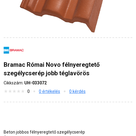
Bramac Római Novo félnyeregtető
szegélycserép jobb téglavörös
Cikkszám:
UH-033072
0
0 értékelés
0 kérdés
Beton jobbos félnyeregtető szegélycserép