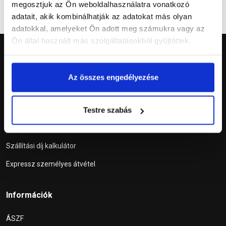
megosztjuk az Ön weboldalhasználatra vonatkozó
adatait, akik kombinálhatják az adatokat más olyan
adatokkal, amelyeket Ön adott meg számukra vagy az
Ön által használt más szolgáltatásokból gyűjtöttek.
Az összes engedélyezése
Szolgáltatások
Testre szabás
Tetőablak konfigurátor
Szállítási díj kalkulátor
Expressz személyes átvétel
Információk
ÁSZF