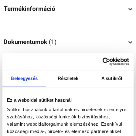
Termékinformáció
Dokumentumok
(1)
Vásárlói vélemények
Beleegyezés
Részletek
A sütikről
Ez a weboldal sütiket használ
Kérdések és válaszok
Sütiket használunk a tartalmak és hirdetések személyre
szabásához, közösségi funkciók biztosításához,
valamint weboldalforgalmunk elemzéséhez. Ezenkívül
közösségi média-, hirdető- és elemező partnereinkkel