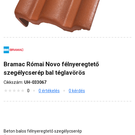
Bramac Római Novo félnyeregtető
szegélycserép bal téglavörös
Cikkszám:
UH-033067
0
0 értékelés
0 kérdés
Beton balos félnyeregtető szegélycserép