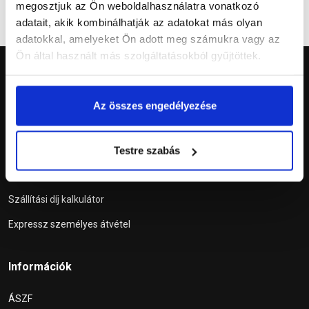
megosztjuk az Ön weboldalhasználatra vonatkozó
adatait, akik kombinálhatják az adatokat más olyan
adatokkal, amelyeket Ön adott meg számukra vagy az
Ön által használt más szolgáltatásokból gyűjtöttek.
Az összes engedélyezése
Szolgáltatások
Testre szabás
Tetőablak konfigurátor
Szállítási díj kalkulátor
Expressz személyes átvétel
Információk
ÁSZF