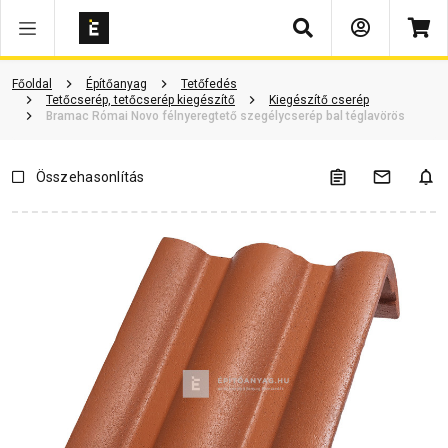
Keresés
ió
Dokumentumok
Vásárlói vélemények
Kérdések és válaszok
Főoldal
Építőanyag
Tetőfedés
Tetőcserép, tetőcserép kiegészítő
Kiegészítő cserép
Bramac Római Novo félnyeregtető szegélycserép bal téglavörös
Összehasonlítás