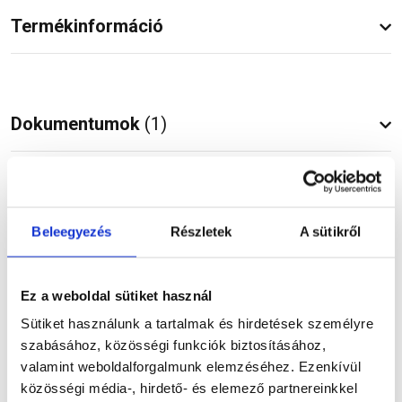
Termékinformáció
Dokumentumok
(1)
Vásárlói vélemények
Beleegyezés
Részletek
A sütikről
Ez a weboldal sütiket használ
Kérdések és válaszok
Sütiket használunk a tartalmak és hirdetések személyre
szabásához, közösségi funkciók biztosításához,
valamint weboldalforgalmunk elemzéséhez. Ezenkívül
közösségi média-, hirdető- és elemező partnereinkkel