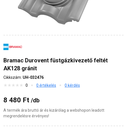
Bramac Durovent füstgázkivezető feltét
AK128 gránit
Cikkszám:
UH-032476
0
0 értékelés
0 kérdés
8 480 Ft
/db
A termék ára bruttó ár és kizárólag a webshopon leadott
megrendelésre érvényes!