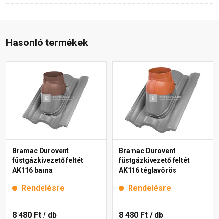
Hasonló termékek
Bramac Durovent
Bramac Durovent
füstgázkivezető feltét
füstgázkivezető feltét
AK116 barna
AK116 téglavörös
Rendelésre
Rendelésre
8 480 Ft
/ db
8 480 Ft
/ db