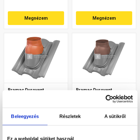
Megnézem
Megnézem
Bramac Durovent
Bramac Durovent
füstgázkivezető feltét
füstgázkivezető feltét
AK128 téglavörös
AK128 barna
Rendelésre
Rendelésre
Beleegyezés
Részletek
A sütikről
8 480 Ft
/ db
8 480 Ft
/ db
Ez a weboldal sütiket használ