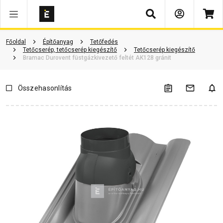
Keresés
Vásárlói vélemények
Kérdések és válaszok
Kapcsolódó cikkek
Főoldal
Építőanyag
Tetőfedés
Tetőcserép, tetőcserép kiegészítő
Tetőcserép kiegészítő
Bramac Durovent füstgázkivezető feltét AK128 gránit
Összehasonlítás