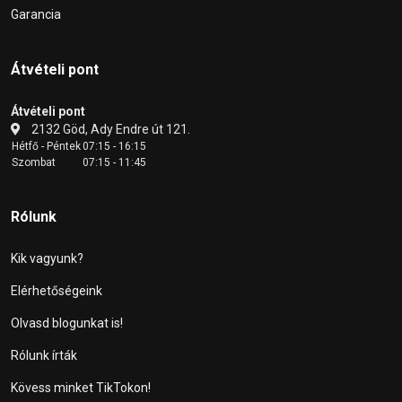
Garancia
Átvételi pont
Átvételi pont
2132 Göd, Ady Endre út 121.
Hétfő - Péntek
07:15 - 16:15
Szombat
07:15 - 11:45
Rólunk
Kik vagyunk?
Elérhetőségeink
Olvasd blogunkat is!
Rólunk írták
Kövess minket TikTokon!