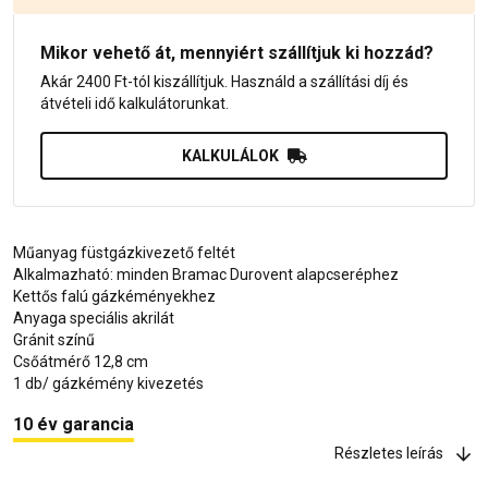
Mikor vehető át, mennyiért szállítjuk ki hozzád?
Akár 2400 Ft-tól kiszállítjuk. Használd a szállítási díj és
átvételi idő kalkulátorunkat.
KALKULÁLOK
Műanyag füstgázkivezető feltét
Alkalmazható: minden Bramac Durovent alapcseréphez
Kettős falú gázkéményekhez
Anyaga speciális akrilát
Gránit színű
Csőátmérő 12,8 cm
1 db/ gázkémény kivezetés
10 év garancia
Részletes leírás