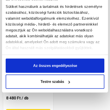
Sütiket használunk a tartalmak és hirdetések személyre
Megnézem
Megnézem
szabásához, közösségi funkciók biztosításához,
valamint weboldalforgalmunk elemzéséhez. Ezenkívül
közösségi média-, hirdető- és elemező partnereinkkel
megosztjuk az Ön weboldalhasználatra vonatkozó
adatait, akik kombinálhatják az adatokat más olyan
adatokkal, amelyeket Ön adott meg számukra vagy az
Ön által használt más szolgáltatásokból gyűjtöttek.
Az összes engedélyezése
Bramac Durovent
füstgázkivezető feltét
AK116 gránit
Testre szabás
Rendelésre
8 480 Ft
/ db