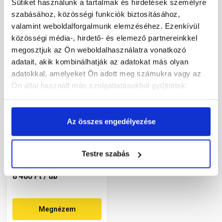
Sütiket használunk a tartalmak és hirdetések személyre
szabásához, közösségi funkciók biztosításához,
valamint weboldalforgalmunk elemzéséhez. Ezenkívül
közösségi média-, hirdető- és elemező partnereinkkel
megosztjuk az Ön weboldalhasználatra vonatkozó
adatait, akik kombinálhatják az adatokat más olyan
adatokkal, amelyeket Ön adott meg számukra vagy az
Ön által használt más szolgáltatásokból gyűjtöttek.
Bramac Durovent
füstgázkivezető feltét
Az összes engedélyezése
AK128 gránit
Rendelésre
Testre szabás
8 480 Ft
/ db
Megnézem