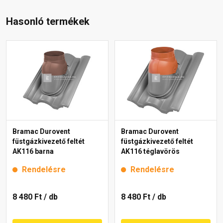
Hasonló termékek
Bramac Durovent
Bramac Durovent
füstgázkivezető feltét
füstgázkivezető feltét
AK116 barna
AK116 téglavörös
Rendelésre
Rendelésre
8 480 Ft
/ db
8 480 Ft
/ db