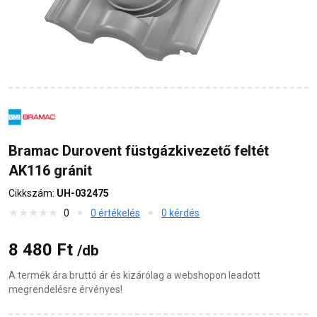
Bramac Durovent füstgázkivezető feltét
AK116 gránit
Cikkszám:
UH-032475
0
0 értékelés
0 kérdés
8 480 Ft
/db
A termék ára bruttó ár és kizárólag a webshopon leadott
megrendelésre érvényes!