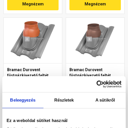
Megnézem
Megnézem
Bramac Durovent
Bramac Durovent
füstgázkivezető feltét
füstgázkivezető feltét
AK128 téglavörös
AK128 barna
Rendelésre
Rendelésre
Beleegyezés
Részletek
A sütikről
8 480 Ft
/ db
8 480 Ft
/ db
Ez a weboldal sütiket használ
Megnézem
Megnézem