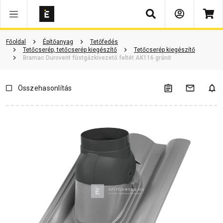
Keresés
Vásárlói vélemények
Kérdések és válaszok
Kapcsolódó cikkek
Főoldal
Építőanyag
Tetőfedés
Tetőcserép, tetőcserép kiegészítő
Tetőcserép kiegészítő
Bramac Durovent füstgázkivezető feltét AK116 gránit
Összehasonlítás