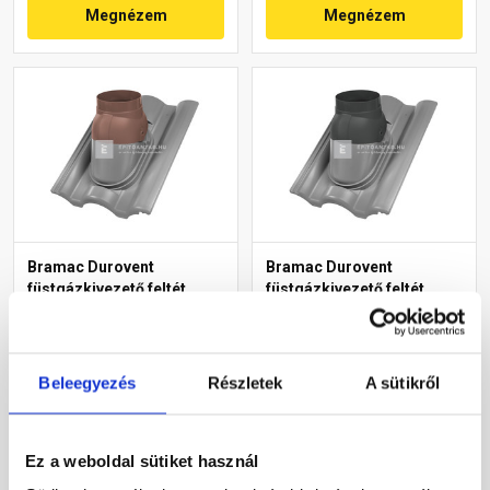
Megnézem
Megnézem
Bramac Durovent
Bramac Durovent
füstgázkivezető feltét
füstgázkivezető feltét
AK128 barna
AK116 gránit
Rendelésre
Rendelésre
Beleegyezés
Részletek
A sütikről
8 480 Ft
/ db
8 480 Ft
/ db
Ez a weboldal sütiket használ
Megnézem
Megnézem