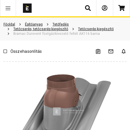
Keresés
Vásárlói vélemények
Kérdések és válaszok
Kapcsolódó cikkek
Főoldal
Építőanyag
Tetőfedés
Tetőcserép, tetőcserép kiegészítő
Tetőcserép kiegészítő
Bramac Durovent füstgázkivezető feltét AK116 barna
Összehasonlítás