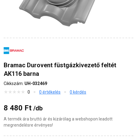
Bramac Durovent füstgázkivezető feltét
AK116 barna
Cikkszám:
UH-032469
0
0 értékelés
0 kérdés
8 480 Ft
/db
A termék ára bruttó ár és kizárólag a webshopon leadott
megrendelésre érvényes!