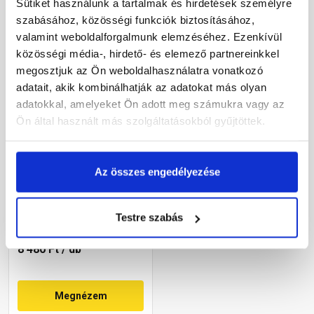
Sütiket használunk a tartalmak és hirdetések személyre
szabásához, közösségi funkciók biztosításához,
valamint weboldalforgalmunk elemzéséhez. Ezenkívül
közösségi média-, hirdető- és elemező partnereinkkel
megosztjuk az Ön weboldalhasználatra vonatkozó
adatait, akik kombinálhatják az adatokat más olyan
adatokkal, amelyeket Ön adott meg számukra vagy az
Ön által használt más szolgáltatásokból gyűjtöttek.
Bramac Durovent
füstgázkivezető feltét
Az összes engedélyezése
AK128 gránit
Rendelésre
Testre szabás
8 480 Ft
/ db
Megnézem