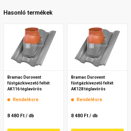
Hasonló termékek
Bramac Durovent
Bramac Durovent
füstgázkivezető feltét
füstgázkivezető feltét
AK116 téglavörös
AK128 téglavörös
Rendelésre
Rendelésre
8 480 Ft
/ db
8 480 Ft
/ db