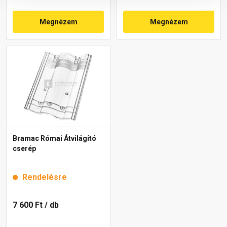
Megnézem
Megnézem
Bramac Római Átvilágító
cserép
Rendelésre
7 600 Ft
/ db