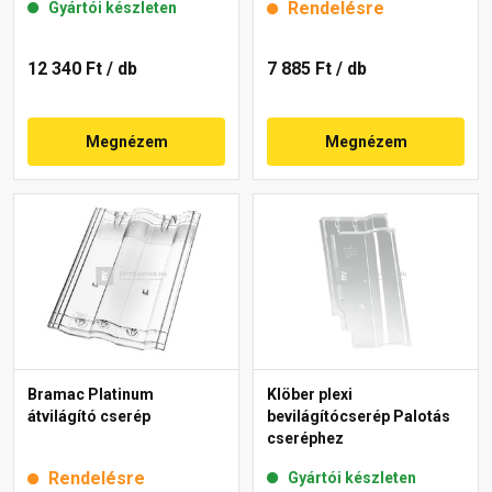
Rendelésre
Gyártói készleten
12 340 Ft
/ db
7 885 Ft
/ db
Megnézem
Megnézem
Bramac Platinum
Klöber plexi
átvilágító cserép
bevilágítócserép Palotás
cseréphez
Rendelésre
Gyártói készleten