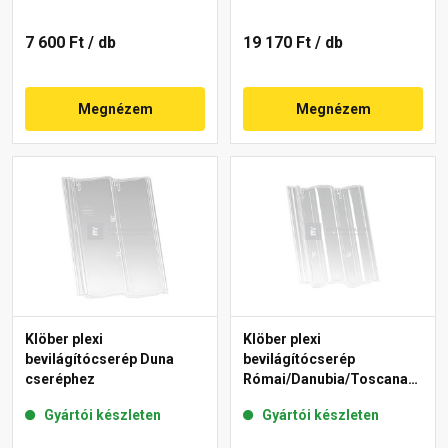
7 600 Ft
/ db
19 170 Ft
/ db
Megnézem
Megnézem
Klöber plexi
Klöber plexi
bevilágítócserép Duna
bevilágítócserép
cseréphez
Római/Danubia/Toscana
cseréphez
Gyártói készleten
Gyártói készleten