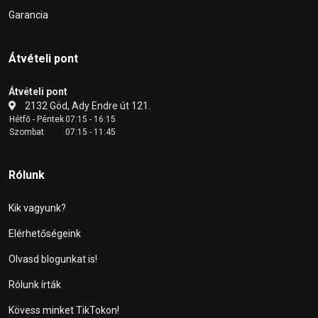
Garancia
Átvételi pont
Átvételi pont
2132 Göd, Ady Endre út 121.
Hétfő - Péntek
07:15 - 16:15
Szombat
07:15 - 11:45
Rólunk
Kik vagyunk?
Elérhetőségeink
Olvasd blogunkat is!
Rólunk írták
Kövess minket TikTokon!