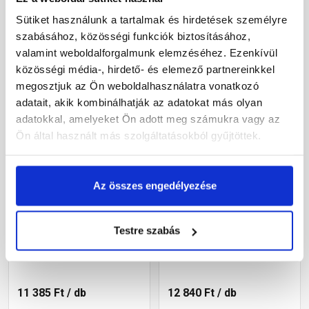
Sütiket használunk a tartalmak és hirdetések személyre
szabásához, közösségi funkciók biztosításához,
Megnézem
Megnézem
valamint weboldalforgalmunk elemzéséhez. Ezenkívül
közösségi média-, hirdető- és elemező partnereinkkel
megosztjuk az Ön weboldalhasználatra vonatkozó
adatait, akik kombinálhatják az adatokat más olyan
adatokkal, amelyeket Ön adott meg számukra vagy az
Ön által használt más szolgáltatásokból gyűjtöttek.
Az összes engedélyezése
Klöber plexi
Klöber plexi
bevilágítócserép
bevilágítócserép Hódfarkú
Testre szabás
Csárdás/Tangó cseréphez
cseréphez
Gyártói készleten
Gyártói készleten
11 385 Ft
/ db
12 840 Ft
/ db