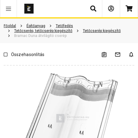
Keresés
Vásárlói vélemények
Kérdések és válaszok
Kapcsolódó cikkek
Főoldal
Építőanyag
Tetőfedés
Tetőcserép, tetőcserép kiegészítő
Tetőcserép kiegészítő
Bramac Duna átvilágító cserép
Összehasonlítás