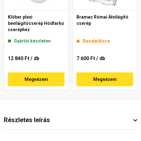
Klöber plexi
Bramac Római Átvilágító
bevilágítócserép Hódfarkú
cserép
cseréphez
Rendelésre
Gyártói készleten
12 840 Ft
/ db
7 600 Ft
/ db
Megnézem
Megnézem
Részletes leírás