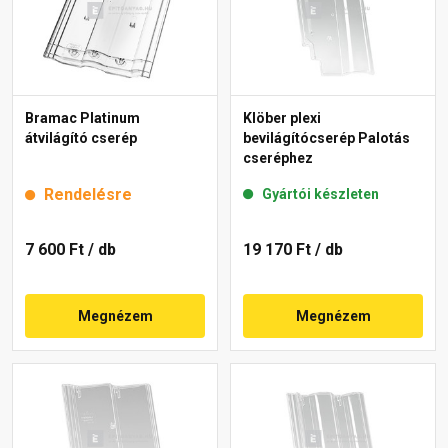
Bramac Platinum
Klöber plexi
átvilágító cserép
bevilágítócserép Palotás
cseréphez
Rendelésre
Gyártói készleten
7 600 Ft
/ db
19 170 Ft
/ db
Megnézem
Megnézem