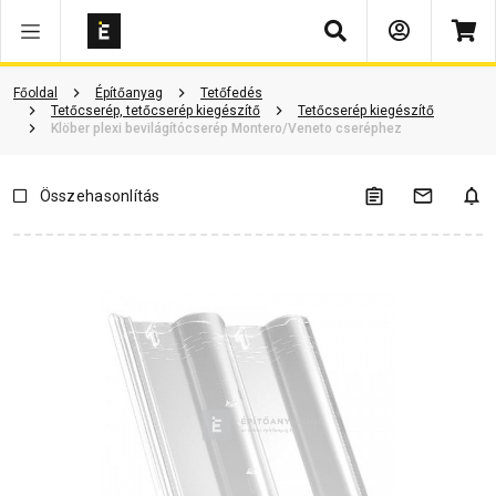
Keresés
Vásárlói vélemények
Kérdések és válaszok
Kapcsolódó cikkek
Főoldal
Építőanyag
Tetőfedés
Tetőcserép, tetőcserép kiegészítő
Tetőcserép kiegészítő
Klöber plexi bevilágítócserép Montero/Veneto cseréphez
Összehasonlítás