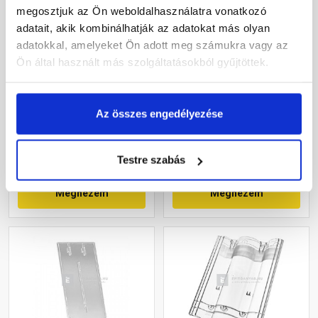
megosztjuk az Ön weboldalhasználatra vonatkozó
adatait, akik kombinálhatják az adatokat más olyan
adatokkal, amelyeket Ön adott meg számukra vagy az
Klöber plexi
Klöber plexi
Ön által használt más szolgáltatásokból gyűjtöttek.
bevilágítócserép Hornyolt
bevilágítócserép
cseréphez
Csárdás/Tangó cseréphez
Gyártói készleten
Gyártói készleten
Az összes engedélyezése
8 070 Ft
/ db
11 385 Ft
/ db
Testre szabás
Megnézem
Megnézem