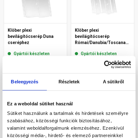
Klöber plexi
Klöber plexi
bevilágítócserép Duna
bevilágítócserép
cseréphez
Római/Danubia/Toscana
cseréphez
Gyártói készleten
Gyártói készleten
13 985 Ft
/ db
13 885 Ft
/ db
Beleegyezés
Részletek
A sütikről
Megnézem
Megnézem
Ez a weboldal sütiket használ
Sütiket használunk a tartalmak és hirdetések személyre
szabásához, közösségi funkciók biztosításához,
valamint weboldalforgalmunk elemzéséhez. Ezenkívül
közösségi média-, hirdető- és elemező partnereinkkel