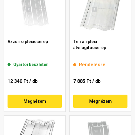
Azzurro plexicserép
Terrán plexi
átvilágítócserép
Rendelésre
Gyártói készleten
12 340 Ft
/ db
7 885 Ft
/ db
Megnézem
Megnézem