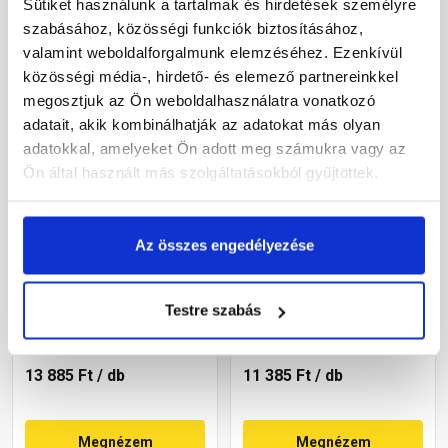
Sütiket használunk a tartalmak és hirdetések személyre
Megnézem
Megnézem
szabásához, közösségi funkciók biztosításához,
valamint weboldalforgalmunk elemzéséhez. Ezenkívül
közösségi média-, hirdető- és elemező partnereinkkel
megosztjuk az Ön weboldalhasználatra vonatkozó
adatait, akik kombinálhatják az adatokat más olyan
adatokkal, amelyeket Ön adott meg számukra vagy az
Ön által használt más szolgáltatásokból gyűjtöttek.
Az összes engedélyezése
Klöber plexi
Klöber plexi
bevilágítócserép
bevilágítócserép
Montero/Veneto
Csárdás/Tangó cseréphez
cseréphez
Testre szabás
Gyártói készleten
Gyártói készleten
13 885 Ft
/ db
11 385 Ft
/ db
Megnézem
Megnézem