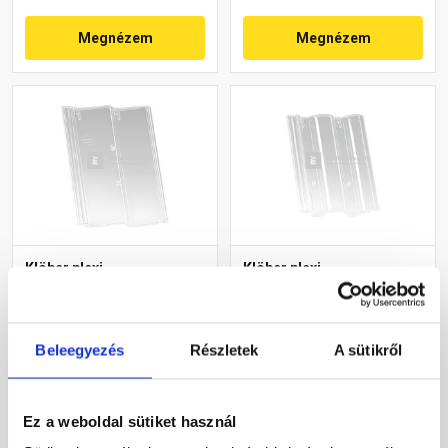
Megnézem
Megnézem
Klöber plexi
Klöber plexi
bevilágítócserép Duna
bevilágítócserép
cseréphez
Római/Danubia/Toscana
cseréphez
Gyártói készleten
Gyártói készleten
Beleegyezés
Részletek
A sütikről
13 985 Ft
/ db
13 885 Ft
/ db
Ez a weboldal sütiket használ