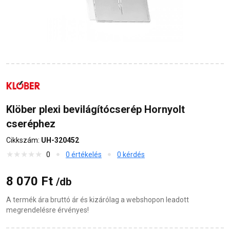
Klöber plexi bevilágítócserép Hornyolt
cseréphez
Cikkszám:
UH-320452
0
0 értékelés
0 kérdés
8 070 Ft
/db
A termék ára bruttó ár és kizárólag a webshopon leadott
megrendelésre érvényes!