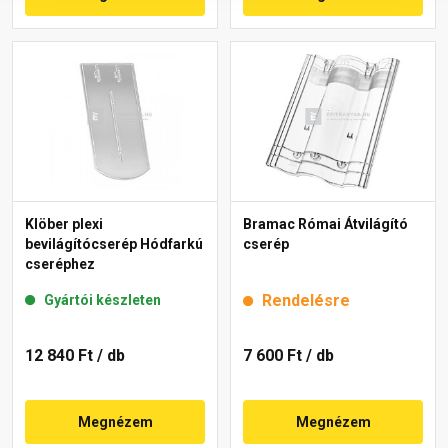
Klöber plexi
Bramac Római Átvilágító
bevilágítócserép Hódfarkú
cserép
cseréphez
Rendelésre
Gyártói készleten
12 840 Ft
/ db
7 600 Ft
/ db
Megnézem
Megnézem