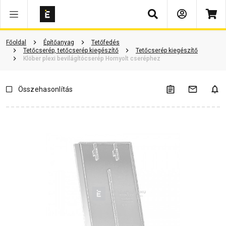
Keresés
Vásárlói vélemények
Kérdések és válaszok
Kapcsolódó cikkek
Főoldal
Építőanyag
Tetőfedés
Tetőcserép, tetőcserép kiegészítő
Tetőcserép kiegészítő
Klöber plexi bevilágítócserép Hornyolt cseréphez
Összehasonlítás