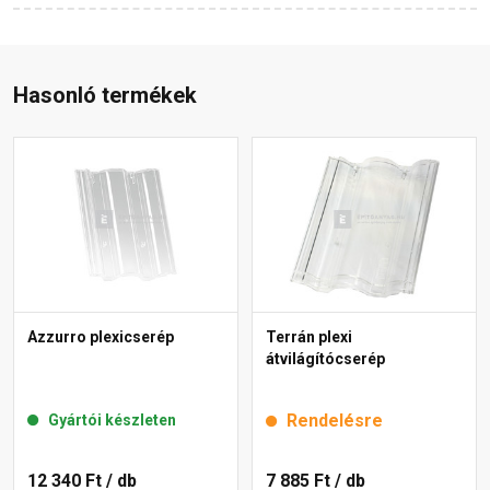
Hasonló termékek
Azzurro plexicserép
Terrán plexi
átvilágítócserép
Rendelésre
Gyártói készleten
12 340 Ft
/ db
7 885 Ft
/ db