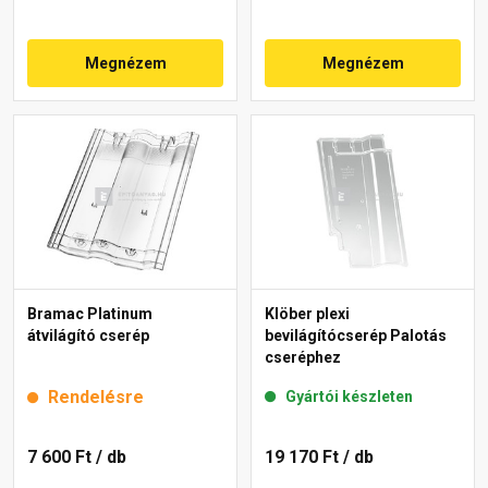
Megnézem
Megnézem
Bramac Platinum
Klöber plexi
átvilágító cserép
bevilágítócserép Palotás
cseréphez
Rendelésre
Gyártói készleten
7 600 Ft
/ db
19 170 Ft
/ db