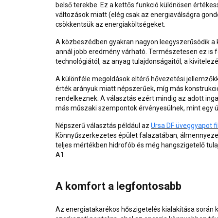
belső terekbe. Ez a kettős funkció különösen értéke
változások miatt (elég csak az energiaválságra gond
csökkentsük az energiaköltségeket.
A közbeszédben gyakran nagyon leegyszerűsödik a k
annál jobb eredmény várható. Természetesen ez is f
technológiától, az anyag tulajdonságaitól, a kivitelezé
A különféle megoldások eltérő hővezetési jellemzők
érték arányuk miatt népszerűek, míg más konstrukci
rendelkeznek. A választás ezért mindig az adott inga
más műszaki szempontok érvényesülnek, mint egy új 
Népszerű választás például az
Ursa DF üveggyapot fi
Könnyűszerkezetes épület falazatában, álmennyezetb
teljes mértékben hidrofób és még hangszigetelő tula
A1.
A komfort a legfontosabb
Az energiatakarékos hőszigetelés kialakítása során kü