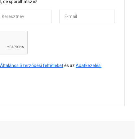
, de spórolhatsz is!
eresztnév
E-mail
Általános Szerződési feltétleket
és az
Adatkezelési