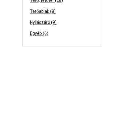
Tető, tetőtér (28)
Tetőablak (8)
Nyílászáró (9)
Egyéb (6)