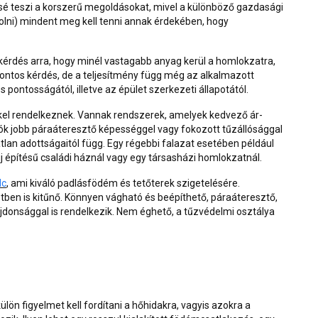
ssé teszi a korszerű megoldásokat, mivel a különböző gazdasági
olni) mindent meg kell tenni annak érdekében, hogy
érdés arra, hogy minél vastagabb anyag kerül a homlokzatra,
ontos kérdés, de a teljesítmény függ még az alkalmazott
s pontosságától, illetve az épület szerkezeti állapotától.
kel rendelkeznek. Vannak rendszerek, amelyek kedvező ár-
ók jobb páraáteresztő képességgel vagy fokozott tűzállósággal
tlan adottságaitól függ. Egy régebbi falazat esetében például
építésű családi háznál vagy egy társasházi homlokzatnál.
lc
, ami kiváló padlásfödém és tetőterek szigetelésére.
en is kitűnő. Könnyen vágható és beépíthető, páraáteresztő,
jdonsággal is rendelkezik. Nem éghető, a tűzvédelmi osztálya
lön figyelmet kell fordítani a hőhidakra, vagyis azokra a