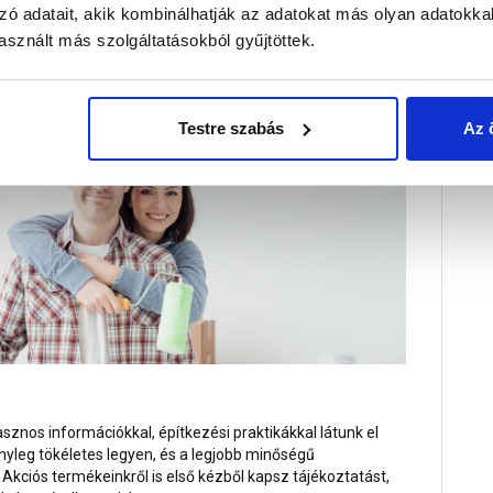
l hírlevelünkre!
zó adatait, akik kombinálhatják az adatokat más olyan adatokka
sznált más szolgáltatásokból gyűjtöttek.
t szeretnéd felújítani, de szükséged van egy kis
Testre szabás
Az 
asznos információkkal, építkezési praktikákkal látunk el
nyleg tökéletes legyen, és a legjobb minőségű
 Akciós termékeinkről is első kézből kapsz tájékoztatást,