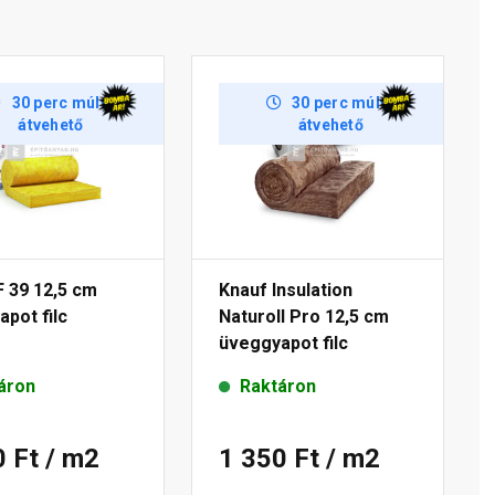
30 perc múlva
30 perc múlva
átvehető
átvehető
F 39 12,5 cm
Knauf Insulation
pot filc
Naturoll Pro 12,5 cm
üveggyapot filc
áron
Raktáron
0 Ft
/ m2
1 350 Ft
/ m2