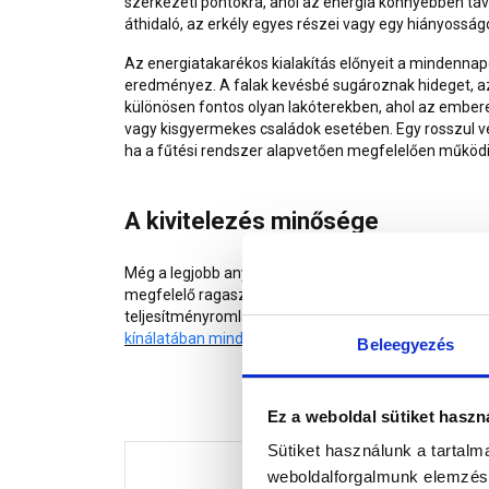
szerkezeti pontokra, ahol az energia könnyebben távo
áthidaló, az erkély egyes részei vagy egy hiányosság
Az energiatakarékos kialakítás előnyeit a mindennap
eredményez. A falak kevésbé sugároznak hideget, az 
különösen fontos olyan lakóterekben, ahol az ember
vagy kisgyermekes családok esetében. Egy rosszul véd
ha a fűtési rendszer alapvetően megfelelően működi
A kivitelezés minősége
Még a legjobb anyag sem képes megfelelő eredményt b
megfelelő ragasztás, a pontatlan illesztések, a gye
teljesítményromláshoz vezethet, a későbbi javítások
kínálatában minden megtalálható
, ami a sikeres kivi
Beleegyezés
Ez a weboldal sütiket haszn
Sütiket használunk a tartal
weboldalforgalmunk elemzésé