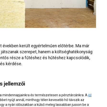
t években került egyértelműen előtérbe. Ma már
játszanak szerepet, hanem a költséghatékonyság
lentős része a fűtéshez és hűtéshez kapcsolódik,
lés kérdése.
s jellemzői
z a mindennapjainkra és természetesen a pénztárcánkra. A
jól
bbet nyújt annál, minthogy télen kevesebb hő távozik az
ogy a nyári időszakban a külső meleg lassabban jusson be a