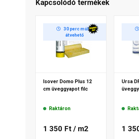
Kapcsolódó termékek
30 perc múlva
átvehető
Isover Domo Plus 12
Ursa D
cm üveggyapot filc
üveggya
Raktáron
Rakt
1 350 Ft
/ m2
1 35