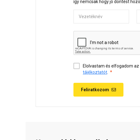
így nemcsak hogy jó döntést hozol
Vezetéknév
K
Elolvastam és elfogadom az
tájékoztatót
.
Feliratkozom