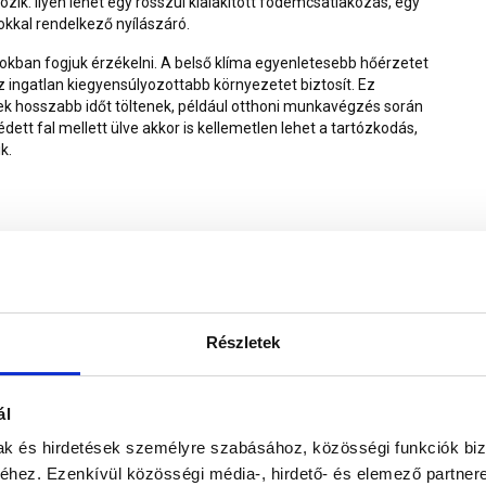
zik. Ilyen lehet egy rosszul kialakított födémcsatlakozás, egy
okkal rendelkező nyílászáró.
okban fogjuk érzékelni. A belső klíma egyenletesebb hőérzetet
ingatlan kiegyensúlyozottabb környezetet biztosít. Ez
ek hosszabb időt töltenek, például otthoni munkavégzés során
ett fal mellett ülve akkor is kellemetlen lehet a tartózkodás,
k.
iztosítani, ha a kivitelezés során hibák történnek. A nem
nge rögzítések vagy a nem kompatibilis rétegrend komoly
ról, kellemetlenségekről nem is beszélve.
Webáruházunk
telezéshez kell.
Részletek
ál
mak és hirdetések személyre szabásához, közösségi funkciók biz
hez. Ezenkívül közösségi média-, hirdető- és elemező partner