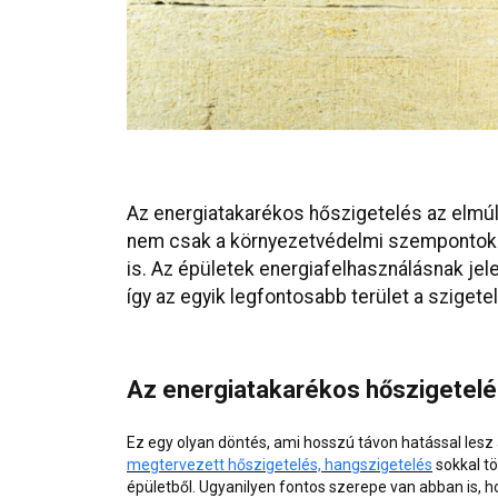
Az energiatakarékos hőszigetelés az elmúl
nem csak a környezetvédelmi szempontok 
is. Az épületek energiafelhasználásnak je
így az egyik legfontosabb terület a szigete
Az energiatakarékos hőszigetelé
Ez egy olyan döntés, ami hosszú távon hatással les
megtervezett hőszigetelés, hangszigetelés
sokkal tö
épületből. Ugyanilyen fontos szerepe van abban is, h