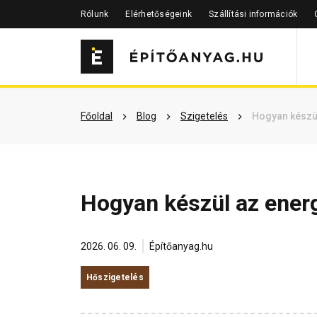
Rólunk
Elérhetőségeink
Szállítási információk
Főoldal
Blog
Szigetelés
Hogyan készül
Hogyan készül az ener
2026. 06. 09.
Építőanyag.hu
Hőszigetelés