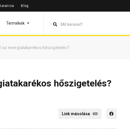
Garancia
Blog
Termékek
 az energiatakarékos hőszigetelés?
giatakarékos hőszigetelés?
Link másolása