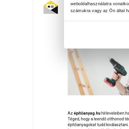
Tetszett a cikk? Iratkozz fe
weboldalhasználatra vonatko
számukra vagy az Ön által ha
Építkezel, vagy éppen otthonoda
segítségre?
Az
építőanyag.hu
hírleveleiben h
Téged, hogy a leendő otthonod té
építőanyagokat tudd kiválasztani.