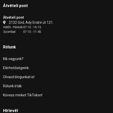
Átvételi pont
Átvételi pont
2132 Göd, Ady Endre út 121.
Hétfő - Péntek
07:15 - 16:15
Szombat
07:15 - 11:45
Rólunk
Kik vagyunk?
Elérhetőségeink
Olvasd blogunkat is!
Rólunk írták
Kövess minket TikTokon!
Hírlevél