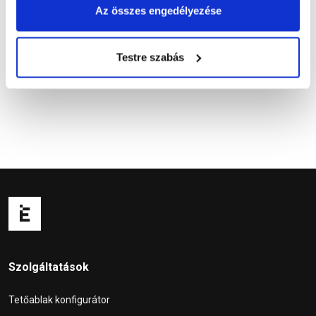
Az összes engedélyezése
Kapcsolódó cikkek
Testre szabás
Szolgáltatások
Tetőablak konfigurátor