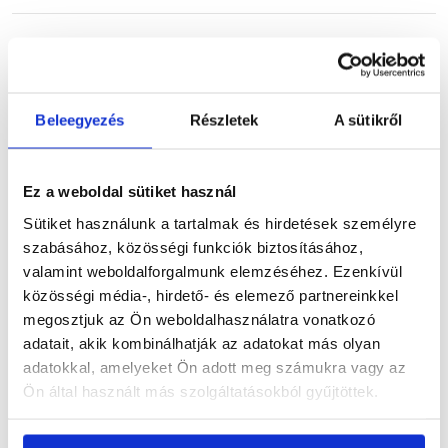
Termékinformáció
Beleegyezés
Részletek
A sütikről
Ez a weboldal sütiket használ
Dokumentumok
(3)
Sütiket használunk a tartalmak és hirdetések személyre
szabásához, közösségi funkciók biztosításához,
valamint weboldalforgalmunk elemzéséhez. Ezenkívül
közösségi média-, hirdető- és elemező partnereinkkel
Vásárlói vélemények
megosztjuk az Ön weboldalhasználatra vonatkozó
adatait, akik kombinálhatják az adatokat más olyan
adatokkal, amelyeket Ön adott meg számukra vagy az
Ön által használt más szolgáltatásokból gyűjtöttek.
Kérdések és válaszok