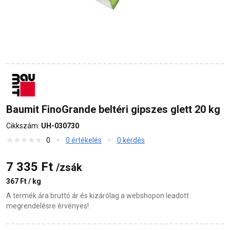
Baumit FinoGrande beltéri gipszes glett 20 kg
Cikkszám:
UH-030730
0
0 értékelés
0 kérdés
7 335 Ft
/zsák
367 Ft / kg
A termék ára bruttó ár és kizárólag a webshopon leadott
megrendelésre érvényes!