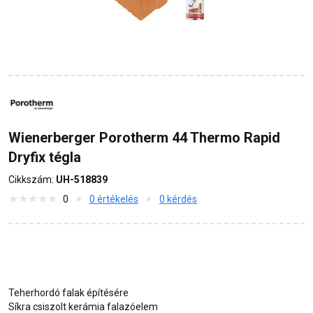
Wienerberger Porotherm 44 Thermo Rapid
Dryfix tégla
Cikkszám:
UH-518839
0
0 értékelés
0 kérdés
Teherhordó falak építésére
Síkra csiszolt kerámia falazóelem