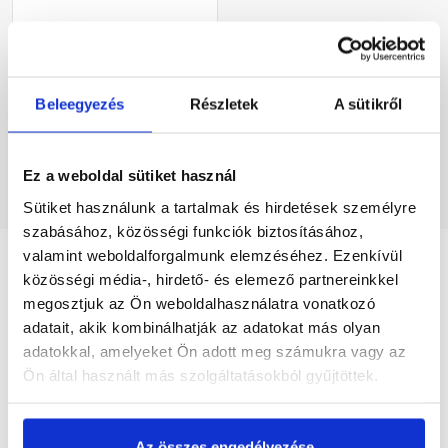
Rendelésre
1 460 Ft
/ db
Beleegyezés
Részletek
A sütikről
Megnézem
Ez a weboldal sütiket használ
Sütiket használunk a tartalmak és hirdetések személyre
szabásához, közösségi funkciók biztosításához,
valamint weboldalforgalmunk elemzéséhez. Ezenkívül
közösségi média-, hirdető- és elemező partnereinkkel
Szükséged lehet rá
megosztjuk az Ön weboldalhasználatra vonatkozó
adatait, akik kombinálhatják az adatokat más olyan
adatokkal, amelyeket Ön adott meg számukra vagy az
Ön által használt más szolgáltatásokból gyűjtöttek.
Részletes leírás
Az összes engedélyezése