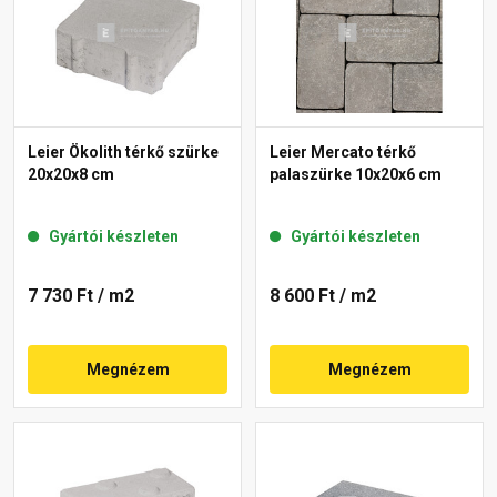
Leier Ökolith térkő szürke
Leier Mercato térkő
20x20x8 cm
palaszürke 10x20x6 cm
Gyártói készleten
Gyártói készleten
7 730 Ft
/ m2
8 600 Ft
/ m2
Megnézem
Megnézem