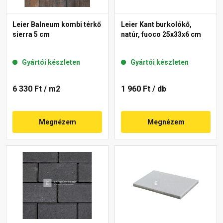
Leier Balneum kombi térkő
Leier Kant burkolókő,
sierra 5 cm
natúr, fuoco 25x33x6 cm
Gyártói készleten
Gyártói készleten
6 330 Ft
/ m2
1 960 Ft
/ db
Megnézem
Megnézem