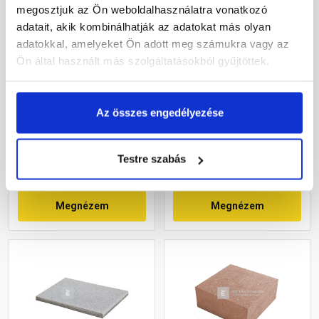
megosztjuk az Ön weboldalhasználatra vonatkozó
adatait, akik kombinálhatják az adatokat más olyan
adatokkal, amelyeket Ön adott meg számukra vagy az
Ön által használt más szolgáltatásokból gyűjtöttek.
Leier Quadro Térkő kocka
Leier Mercato térkő
piros 8x8 cm 6 cm
mogyoró 20x30x6 cm
Az összes engedélyezése
Gyártói készleten
Gyártói készleten
18 380 Ft
/ m2
8 600 Ft
/ m2
Testre szabás
Megnézem
Megnézem