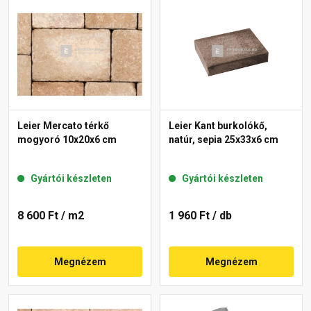
Leier Mercato térkő
Leier Kant burkolókő,
mogyoró 10x20x6 cm
natúr, sepia 25x33x6 cm
Gyártói készleten
Gyártói készleten
8 600 Ft
/ m2
1 960 Ft
/ db
Megnézem
Megnézem