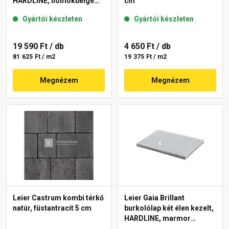
HARDLINE, homokbeige
cm
40x60x3,8 cm
Gyártói készleten
Gyártói készleten
19 590 Ft
/ db
4 650 Ft
/ db
81 625 Ft / m2
19 375 Ft / m2
Megnézem
Megnézem
Leier Castrum kombi térkő
Leier Gaia Brillant
natúr, füstantracit 5 cm
burkolólap két élen kezelt,
HARDLINE, marmor
40x60x3,8 cm