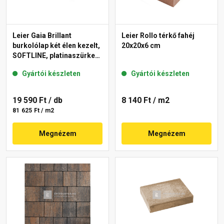
Leier Gaia Brillant
Leier Rollo térkő fahéj
burkolólap két élen kezelt,
20x20x6 cm
SOFTLINE, platinaszürke
40x60x3,8 cm
Gyártói készleten
Gyártói készleten
19 590 Ft
/ db
8 140 Ft
/ m2
81 625 Ft / m2
Megnézem
Megnézem