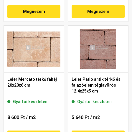
Megnézem
Megnézem
Leier Mercato térkő fahéj
Leier Patio antik térkő és
20x20x6 cm
falazóelem téglavörös
12,4x25x5 cm
Gyártói készleten
Gyártói készleten
8 600 Ft
/ m2
5 640 Ft
/ m2