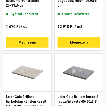
natúr, márványfekete
pogácsás, fehér 10x20x6
25x33x6 cm
cm
Gyártói készleten
Gyártói készleten
1 670 Ft
/ db
12 910 Ft
/ m2
Megnézem
Megnézem
Leier Gaia Brillant
Leier Gaia Brillant burkoló
burkolólap két élen kezelt,
lap zafírfekete 40x60x3,8