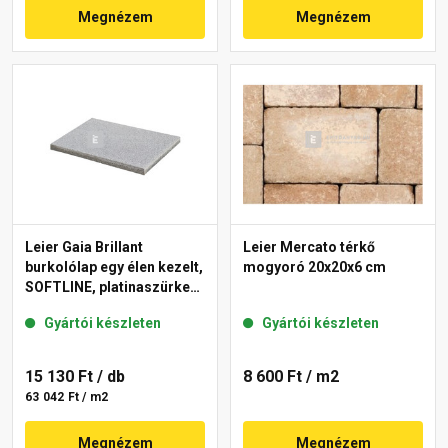
Megnézem
Megnézem
Leier Gaia Brillant
Leier Mercato térkő
burkolólap egy élen kezelt,
mogyoró 20x20x6 cm
SOFTLINE, platinaszürke
40x60x3,8 cm
Gyártói készleten
Gyártói készleten
15 130 Ft
/ db
8 600 Ft
/ m2
63 042 Ft / m2
Megnézem
Megnézem