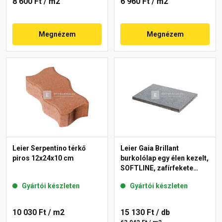
8 600 Ft
/ m2
6 960 Ft
/ m2
Megnézem
Megnézem
Leier Serpentino térkő
Leier Gaia Brillant
piros 12x24x10 cm
burkolólap egy élen kezelt,
SOFTLINE, zafírfekete
40x60x3,8 cm
Gyártói készleten
Gyártói készleten
10 030 Ft
/ m2
15 130 Ft
/ db