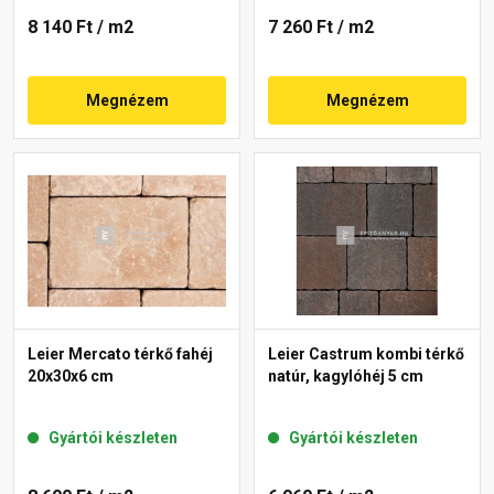
8 140 Ft
/ m2
7 260 Ft
/ m2
Megnézem
Megnézem
Leier Mercato térkő fahéj
Leier Castrum kombi térkő
20x30x6 cm
natúr, kagylóhéj 5 cm
Gyártói készleten
Gyártói készleten