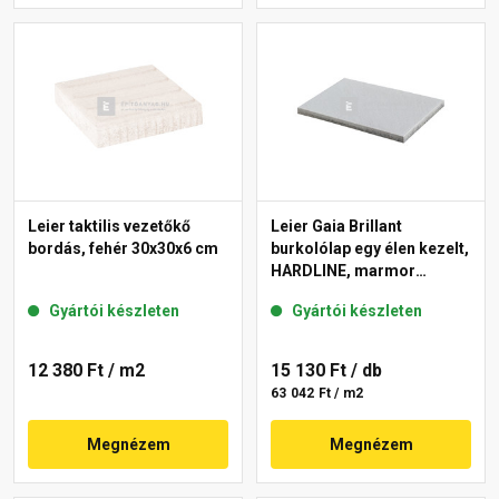
Leier taktilis vezetőkő
Leier Gaia Brillant
bordás, fehér 30x30x6 cm
burkolólap egy élen kezelt,
HARDLINE, marmor
40x60x3,8 cm
Gyártói készleten
Gyártói készleten
12 380 Ft
/ m2
15 130 Ft
/ db
63 042 Ft / m2
Megnézem
Megnézem