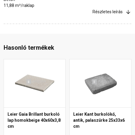
11,88 m²/raklap
Részletes leírás
Hasonló termékek
Leier Gaia Brillant burkoló
Leier Kant burkolókő,
lap homokbeige 40x60x3,8
antik, palaszürke 25x33x6
cm
cm