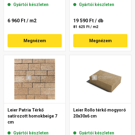
Gyártói készleten
Gyártói készleten
6 960 Ft
/ m2
19 590 Ft
/ db
81 625 Ft / m2
Megnézem
Megnézem
Leier Patria Térkő
Leier Rollo térkő mogyoró
satírozott homokbeige 7
20x30x6 cm
cm
Gyártói készleten
Gyártói készleten