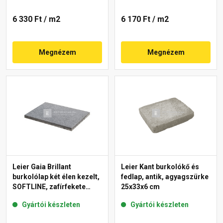
6 330 Ft
/ m2
6 170 Ft
/ m2
Megnézem
Megnézem
Leier Gaia Brillant
Leier Kant burkolókő és
burkolólap két élen kezelt,
fedlap, antik, agyagszürke
SOFTLINE, zafírfekete
25x33x6 cm
40x60x3,8 cm
Gyártói készleten
Gyártói készleten