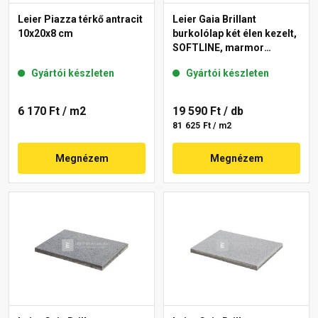
Leier Piazza térkő antracit
Leier Gaia Brillant
10x20x8 cm
burkolólap két élen kezelt,
SOFTLINE, marmor
40x60x3,8 cm
Gyártói készleten
Gyártói készleten
6 170 Ft
/ m2
19 590 Ft
/ db
81 625 Ft / m2
Megnézem
Megnézem