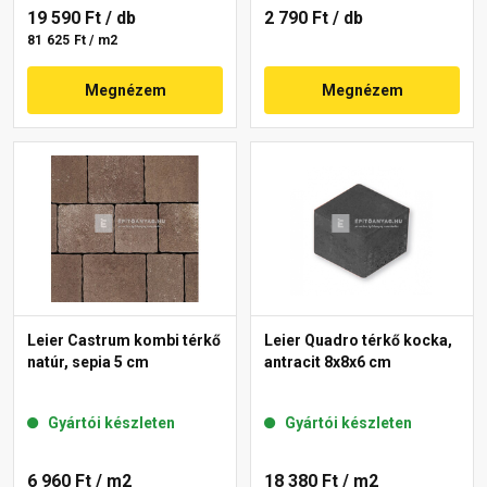
19 590 Ft
/ db
2 790 Ft
/ db
81 625 Ft / m2
Megnézem
Megnézem
Leier Castrum kombi térkő
Leier Quadro térkő kocka,
natúr, sepia 5 cm
antracit 8x8x6 cm
Gyártói készleten
Gyártói készleten
6 960 Ft
/ m2
18 380 Ft
/ m2