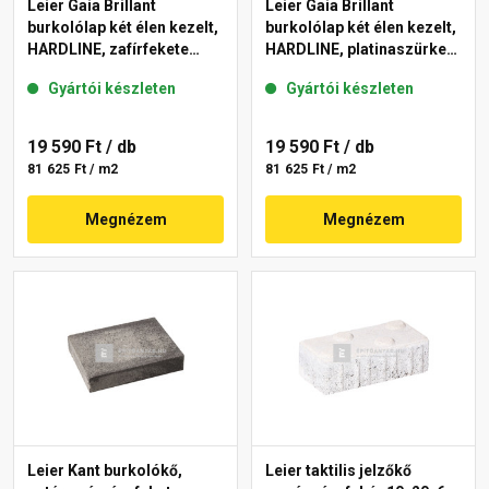
Leier Gaia Brillant
Leier Gaia Brillant
burkolólap két élen kezelt,
burkolólap két élen kezelt,
HARDLINE, zafírfekete
HARDLINE, platinaszürke
40x60x3,8 cm
40x60x3,8 cm
Gyártói készleten
Gyártói készleten
19 590 Ft
/ db
19 590 Ft
/ db
81 625 Ft / m2
81 625 Ft / m2
Megnézem
Megnézem
Leier Kant burkolókő,
Leier taktilis jelzőkő