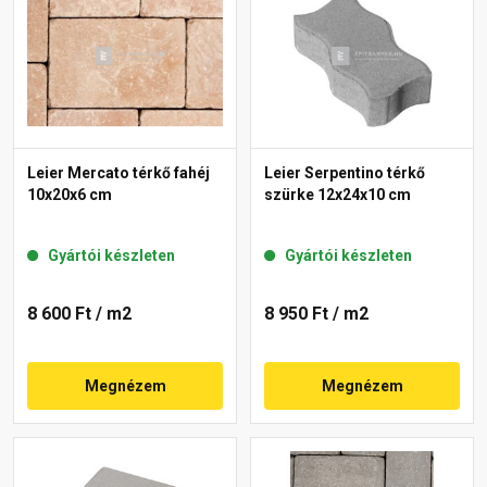
Leier Mercato térkő fahéj
Leier Serpentino térkő
10x20x6 cm
szürke 12x24x10 cm
Gyártói készleten
Gyártói készleten
8 600 Ft
/ m2
8 950 Ft
/ m2
Megnézem
Megnézem