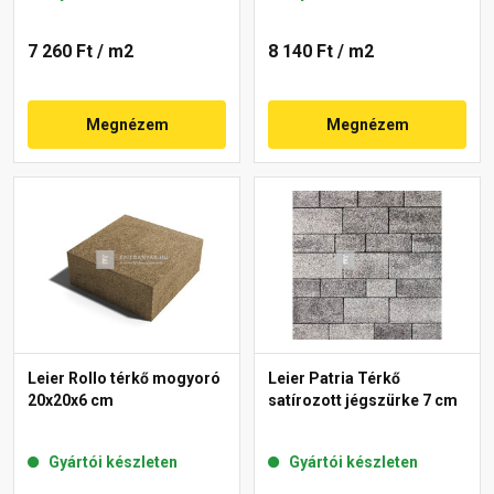
7 260 Ft
/ m2
8 140 Ft
/ m2
Megnézem
Megnézem
Leier Rollo térkő mogyoró
Leier Patria Térkő
20x20x6 cm
satírozott jégszürke 7 cm
Gyártói készleten
Gyártói készleten