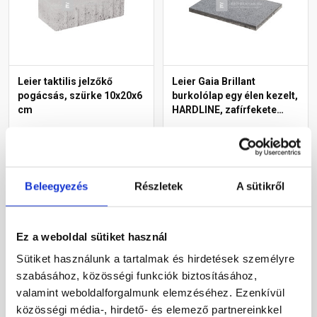
Leier taktilis jelzőkő
Leier Gaia Brillant
pogácsás, szürke 10x20x6
burkolólap egy élen kezelt,
cm
HARDLINE, zafírfekete
40x60x3,8 cm
Gyártói készleten
Gyártói készleten
12 910 Ft
/ m2
15 130 Ft
/ db
Beleegyezés
Részletek
A sütikről
63 042 Ft / m2
Megnézem
Megnézem
Ez a weboldal sütiket használ
Sütiket használunk a tartalmak és hirdetések személyre
szabásához, közösségi funkciók biztosításához,
valamint weboldalforgalmunk elemzéséhez. Ezenkívül
közösségi média-, hirdető- és elemező partnereinkkel