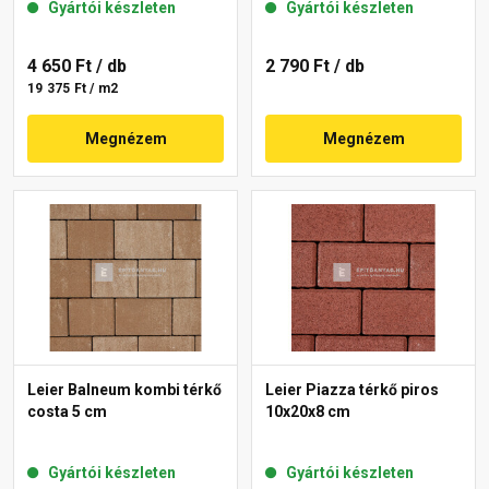
Gyártói készleten
Gyártói készleten
4 650 Ft
/ db
2 790 Ft
/ db
19 375 Ft / m2
Megnézem
Megnézem
Leier Balneum kombi térkő
Leier Piazza térkő piros
costa 5 cm
10x20x8 cm
Gyártói készleten
Gyártói készleten