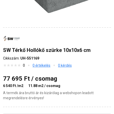
SW Térkő Hollókő szürke 10x10x6 cm
Cikkszám:
UH-551169
0
0 értékelés
0 kérdés
77 695 Ft / csomag
6 540 Ft /m2
11.88 m2 / csomag
A termék ára bruttó ár és kizárólag a webshopon leadott
megrendelésre érvényes!