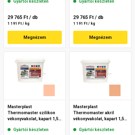
Gyártói készleten
Gyártói készleten
01-E 25 kg
29 765 Ft
/ db
29 765 Ft
/ db
1 191 Ft / kg
1 191 Ft / kg
Megnézem
Megnézem
Masterplast
Masterplast
Thermomaster szilikon
Thermomaster akril
vékonyvakolat, kapart 1,5
vékonyvakolat, kapart 1,5
mm 15-D 25 kg
mm 11-C 25 kg
Gyártói készleten
Gyártói készleten