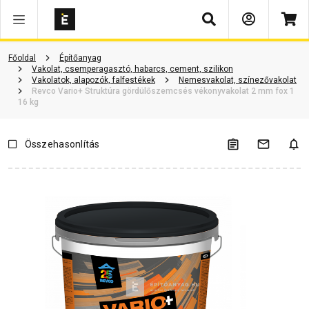
Keresés
Vásárlói vélemények
Kérdések és válaszok
Kapcsolódó cikkek
Főoldal
Építőanyag
Vakolat, csemperagasztó, habarcs, cement, szilikon
Vakolatok, alapozók, falfestékek
Nemesvakolat, színezővakolat
Revco Vario+ Struktúra gördülőszemcsés vékonyvakolat 2 mm fox 1
16 kg
Összehasonlítás