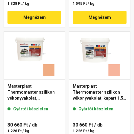
1 328 Ft / kg
1 095 Ft / kg
Megnézem
Megnézem
Masterplast
Masterplast
Thermomaster szilikon
Thermomaster szilikon
vékonyvakolat,
vékonyvakolat, kapart 1,5
gördülőszemcsés 2 mm
mm 17-D 25 kg
Gyártói készleten
Gyártói készleten
11-C 25 kg
30 660 Ft
/ db
30 660 Ft
/ db
1 226 Ft / kg
1 226 Ft / kg