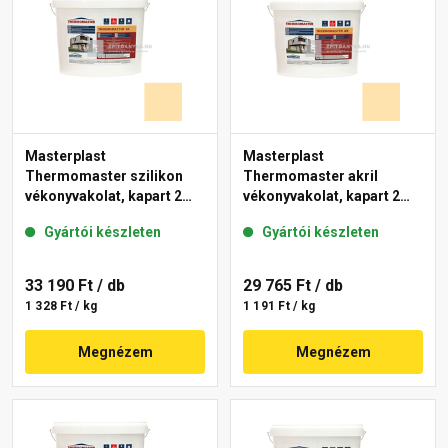
Masterplast
Masterplast
Thermomaster szilikon
Thermomaster akril
vékonyvakolat, kapart 2
vékonyvakolat, kapart 2
mm 01-E 25 kg
mm 01-E 25 kg
Gyártói készleten
Gyártói készleten
33 190 Ft
/ db
29 765 Ft
/ db
1 328 Ft / kg
1 191 Ft / kg
Megnézem
Megnézem