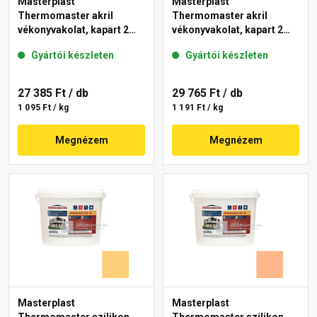
Masterplast
Masterplast
Thermomaster akril
Thermomaster akril
vékonyvakolat, kapart 2
vékonyvakolat, kapart 2
mm 15-E 25 kg
mm 10-D 25 kg
Gyártói készleten
Gyártói készleten
27 385 Ft
/ db
29 765 Ft
/ db
1 095 Ft / kg
1 191 Ft / kg
Megnézem
Megnézem
Masterplast
Masterplast