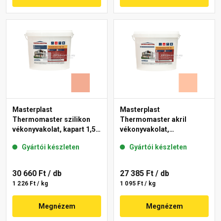
Masterplast
Masterplast
Thermomaster szilikon
Thermomaster akril
vékonyvakolat, kapart 1,5
vékonyvakolat,
mm 16-C 25 kg
gördülőszemcsés 2 mm
Gyártói készleten
Gyártói készleten
15-D 25 kg
30 660 Ft
/ db
27 385 Ft
/ db
1 226 Ft / kg
1 095 Ft / kg
Megnézem
Megnézem