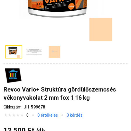
Revco Vario+ Struktúra gördülőszemcsés
vékonyvakolat 2 mm fox 1 16 kg
Cikkszám:
UH-599678
0
0 értékelés
0 kérdés
12 500 Ft
/db