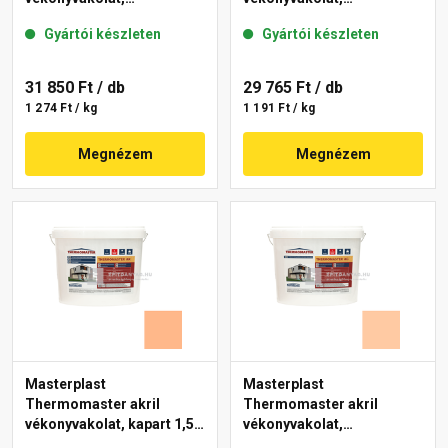
gördülőszemcsés 2 mm
gördülőszemcsés 2 mm
Gyártói készleten
Gyártói készleten
01-D 25 kg
17-C 25 kg
31 850 Ft
/ db
29 765 Ft
/ db
1 274 Ft / kg
1 191 Ft / kg
Megnézem
Megnézem
Masterplast
Masterplast
Thermomaster akril
Thermomaster akril
vékonyvakolat, kapart 1,5
vékonyvakolat,
mm 10-C 25 kg
gördülőszemcsés 2 mm