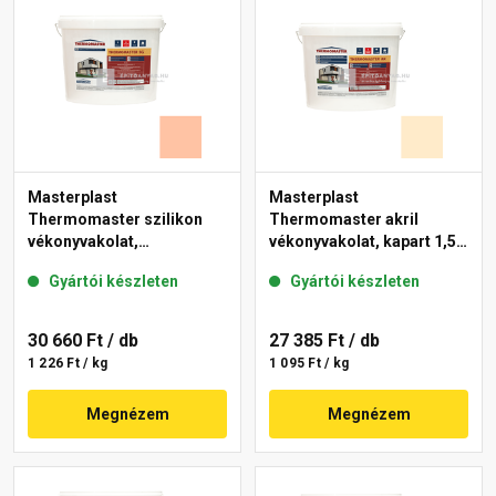
Masterplast
Masterplast
Thermomaster szilikon
Thermomaster akril
vékonyvakolat,
vékonyvakolat, kapart 1,5
gördülőszemcsés 2 mm
mm 01-F 25 kg
Gyártói készleten
Gyártói készleten
15-D 25 kg
30 660 Ft
/ db
27 385 Ft
/ db
1 226 Ft / kg
1 095 Ft / kg
Megnézem
Megnézem