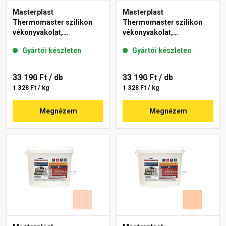
Masterplast
Masterplast
Thermomaster szilikon
Thermomaster szilikon
vékonyvakolat,
vékonyvakolat,
gördülőszemcsés 2 mm
gördülőszemcsés 2 mm
Gyártói készleten
Gyártói készleten
06-E 25 kg
11-D 25 kg
33 190 Ft
/ db
33 190 Ft
/ db
1 328 Ft / kg
1 328 Ft / kg
Megnézem
Megnézem