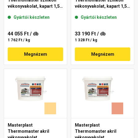
Thermomaster szilikon
Thermomaster szilikon
vékonyvakolat, kapart 1,5
vékonyvakolat, kapart 1,5
mm 01-C 25 kg
mm 10-C 25 kg
Gyártói készleten
Gyártói készleten
44 055 Ft
/ db
33 190 Ft
/ db
1 762 Ft / kg
1 328 Ft / kg
Megnézem
Megnézem
Masterplast
Masterplast
Thermomaster akril
Thermomaster akril
vékonyvakolat,
vékonyvakolat,