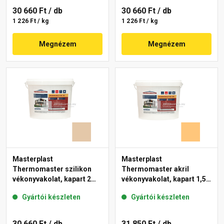
30 660 Ft
/ db
30 660 Ft
/ db
1 226 Ft / kg
1 226 Ft / kg
Megnézem
Megnézem
Masterplast
Masterplast
Thermomaster szilikon
Thermomaster akril
vékonyvakolat, kapart 2
vékonyvakolat, kapart 1,5
mm 47-D 25 kg
mm 06-D 25 kg
Gyártói készleten
Gyártói készleten
30 660 Ft
/ db
31 850 Ft
/ db