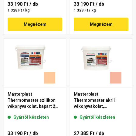
33 190 Ft
/ db
33 190 Ft
/ db
1 328 Ft / kg
1 328 Ft / kg
Megnézem
Megnézem
Masterplast
Masterplast
Thermomaster szilikon
Thermomaster akril
vékonyvakolat, kapart 2
vékonyvakolat,
mm 07-D 25 kg
gördülőszemcsés 2 mm
Gyártói készleten
Gyártói készleten
17-D 25 kg
33 190 Ft
/ db
27 385 Ft
/ db