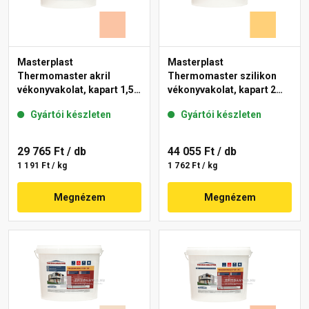
Masterplast
Masterplast
Thermomaster akril
Thermomaster szilikon
vékonyvakolat, kapart 1,5
vékonyvakolat, kapart 2
mm 11-D 25 kg
mm 01-C 25 kg
Gyártói készleten
Gyártói készleten
29 765 Ft
/ db
44 055 Ft
/ db
1 191 Ft / kg
1 762 Ft / kg
Megnézem
Megnézem