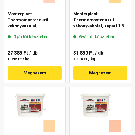
Masterplast
Masterplast
Thermomaster akril
Thermomaster akril
vékonyvakolat,
vékonyvakolat, kapart 1,5
gördülőszemcsés 2 mm
mm 01-D 25 kg
Gyártói készleten
Gyártói készleten
15-E 25 kg
27 385 Ft
/ db
31 850 Ft
/ db
1 095 Ft / kg
1 274 Ft / kg
Megnézem
Megnézem