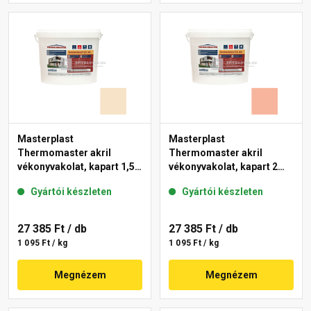
Masterplast
Masterplast
Thermomaster akril
Thermomaster akril
vékonyvakolat, kapart 1,5
vékonyvakolat, kapart 2
mm 48-E 25 kg
mm 17-D 25 kg
Gyártói készleten
Gyártói készleten
27 385 Ft
/ db
27 385 Ft
/ db
1 095 Ft / kg
1 095 Ft / kg
Megnézem
Megnézem