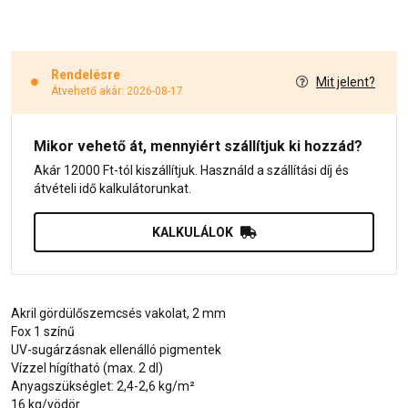
Rendelésre
Mit jelent?
Átvehető akár: 2026-08-17
Mikor vehető át, mennyiért szállítjuk ki hozzád?
Akár 12000 Ft-tól kiszállítjuk. Használd a szállítási díj és
átvételi idő kalkulátorunkat.
KALKULÁLOK
Akril gördülőszemcsés vakolat, 2 mm
Fox 1 színű
UV-sugárzásnak ellenálló pigmentek
Vízzel hígítható (max. 2 dl)
Anyagszükséglet: 2,4-2,6 kg/m²
16 kg/vödör