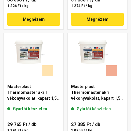
1 226 Ft / kg
1 274 Ft / kg
Megnézem
Megnézem
Masterplast
Masterplast
Thermomaster akril
Thermomaster akril
vékonyvakolat, kapart 1,5
vékonyvakolat, kapart 1,5
mm 01-E 25 kg
mm 16-C 25 kg
Gyártói készleten
Gyártói készleten
29 765 Ft
/ db
27 385 Ft
/ db
1 191 Ft / kg
1 095 Ft / kg