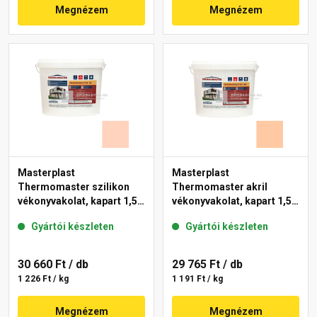
Megnézem
Megnézem
Masterplast
Masterplast
Thermomaster szilikon
Thermomaster akril
vékonyvakolat, kapart 1,5
vékonyvakolat, kapart 1,5
mm 15-E 25 kg
mm 10-D 25 kg
Gyártói készleten
Gyártói készleten
30 660 Ft
/ db
29 765 Ft
/ db
1 226 Ft / kg
1 191 Ft / kg
Megnézem
Megnézem