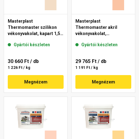
Masterplast
Masterplast
Thermomaster szilikon
Thermomaster akril
vékonyvakolat, kapart 1,5
vékonyvakolat,
mm 47-E 25 kg
gördülőszemcsés 2 mm
Gyártói készleten
Gyártói készleten
11-D 25 kg
30 660 Ft
/ db
29 765 Ft
/ db
1 226 Ft / kg
1 191 Ft / kg
Megnézem
Megnézem