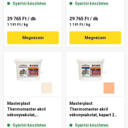
Gyártói készleten
Gyártói készleten
10-D 25 kg
29 765 Ft
/ db
29 765 Ft
/ db
1 191 Ft / kg
1 191 Ft / kg
Megnézem
Megnézem
Masterplast
Masterplast
Thermomaster akril
Thermomaster akril
vékonyvakolat,
vékonyvakolat, kapart 2
gördülőszemcsés 2 mm
mm 10-C 25 kg
Gyártói készleten
Gyártói készleten
48-F 25 kg