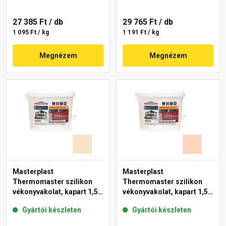
27 385 Ft
/ db
29 765 Ft
/ db
1 095 Ft / kg
1 191 Ft / kg
Megnézem
Megnézem
Masterplast
Masterplast
Thermomaster szilikon
Thermomaster szilikon
vékonyvakolat, kapart 1,5
vékonyvakolat, kapart 1,5
mm 48-E 25 kg
mm 11-E 25 kg
Gyártói készleten
Gyártói készleten