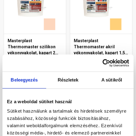
Masterplast
Masterplast
Thermomaster szilikon
Thermomaster akril
vékonyvakolat, kapart 2
vékonyvakolat, kapart 1,5
mm 11-E 25 kg
mm 01-C 25 kg
Gyártói készleten
Gyártói készleten
Beleegyezés
Részletek
A sütikről
30 660 Ft
/ db
40 780 Ft
/ db
1 226 Ft / kg
1 631 Ft / kg
Megnézem
Megnézem
Ez a weboldal sütiket használ
Sütiket használunk a tartalmak és hirdetések személyre
szabásához, közösségi funkciók biztosításához,
valamint weboldalforgalmunk elemzéséhez. Ezenkívül
közösségi média-, hirdető- és elemező partnereinkkel