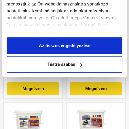
megosztjuk az Ön weboldalhasználatra vonatkozó
adatait, akik kombinálhatják az adatokat más olyan
adatokkal, amelyeket Ön adott meg számukra vagy az
Ön által használt más szolgáltatásokból gyűjtöttek.
Masterplast
Masterplast
Thermomaster akril
Thermomaster akril
vékonyvakolat,
vékonyvakolat,
Az összes engedélyezése
gördülőszemcsés 2 mm
gördülőszemcsés 2 mm
Gyártói készleten
Gyártói készleten
16-C 25 kg
07-C 25 kg
Testre szabás
27 385 Ft
/ db
31 850 Ft
/ db
1 095 Ft / kg
1 274 Ft / kg
Megnézem
Megnézem