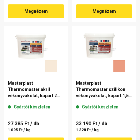
Megnézem
Megnézem
Masterplast
Masterplast
Thermomaster akril
Thermomaster szilikon
vékonyvakolat, kapart 2
vékonyvakolat, kapart 1,5
mm 47-F 25 kg
mm 17-C 25 kg
Gyártói készleten
Gyártói készleten
27 385 Ft
/ db
33 190 Ft
/ db
1 095 Ft / kg
1 328 Ft / kg