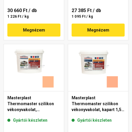
30 660 Ft
/ db
27 385 Ft
/ db
1 226 Ft / kg
1 095 Ft / kg
Megnézem
Megnézem
Masterplast
Masterplast
Thermomaster szilikon
Thermomaster szilikon
vékonyvakolat,
vékonyvakolat, kapart 1,5
gördülőszemcsés 2 mm
mm 15-C 25 kg
Gyártói készleten
Gyártói készleten
10-C 25 kg