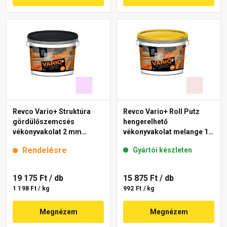
Revco Vario+ Struktúra
Revco Vario+ Roll Putz
gördülőszemcsés
hengerelhető
vékonyvakolat 2 mm
vékonyvakolat melange 1
lavender 4 16 kg
16 kg
Rendelésre
Gyártói készleten
19 175 Ft
/ db
15 875 Ft
/ db
1 198 Ft / kg
992 Ft / kg
Megnézem
Megnézem