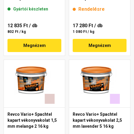
melange 3 16 kg
lavender 3 16 kg
Rendelésre
Gyártói készleten
12 835 Ft
/ db
17 280 Ft
/ db
802 Ft / kg
1 080 Ft / kg
Megnézem
Megnézem
Revco Vario+ Spachtel
Revco Vario+ Spachtel
kapart vékonyvakolat 1,5
kapart vékonyvakolat 2,5
mm melange 2 16 kg
mm lavender 5 16 kg