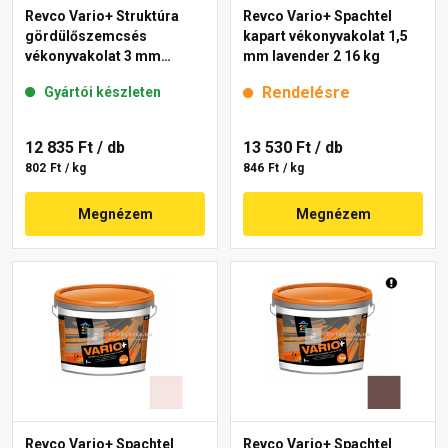
Revco Vario+ Struktúra
Revco Vario+ Spachtel
gördülőszemcsés
kapart vékonyvakolat 1,5
vékonyvakolat 3 mm
mm lavender 2 16 kg
lavender 1 16 kg
Rendelésre
Gyártói készleten
12 835 Ft
/ db
13 530 Ft
/ db
802 Ft / kg
846 Ft / kg
Megnézem
Megnézem
Revco Vario+ Spachtel
Revco Vario+ Spachtel