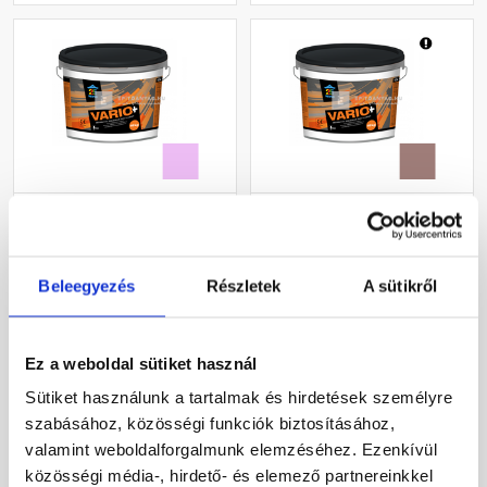
Revco Vario+ Struktúra
Revco Vario+ Struktúra
gördülőszemcsés
gördülőszemcsés
vékonyvakolat 2 mm
vékonyvakolat 2 mm
magnolia 5 16 kg
melange 4 16 kg
Beleegyezés
Részletek
A sütikről
Rendelésre
Rendelésre
19 175 Ft
/ db
14 655 Ft
/ db
Ez a weboldal sütiket használ
1 198 Ft / kg
916 Ft / kg
Sütiket használunk a tartalmak és hirdetések személyre
szabásához, közösségi funkciók biztosításához,
Megnézem
Megnézem
valamint weboldalforgalmunk elemzéséhez. Ezenkívül
közösségi média-, hirdető- és elemező partnereinkkel