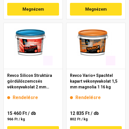
Megnézem
Megnézem
Revco Silicon Struktúra
Revco Vario+ Spachtel
gördülőszemcsés
kapart vékonyvakolat 1,5
vékonyvakolat 2 mm
mm magnolia 1 16 kg
lavender 1 16 kg
Rendelésre
Rendelésre
15 460 Ft
/ db
12 835 Ft
/ db
966 Ft / kg
802 Ft / kg