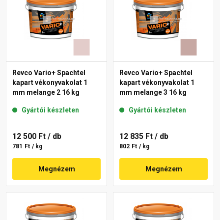
Revco Vario+ Spachtel
Revco Vario+ Spachtel
kapart vékonyvakolat 1
kapart vékonyvakolat 1
mm melange 2 16 kg
mm melange 3 16 kg
Gyártói készleten
Gyártói készleten
12 500 Ft
/ db
12 835 Ft
/ db
781 Ft / kg
802 Ft / kg
Megnézem
Megnézem