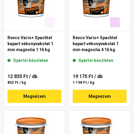
Revco Vario+ Spachtel
Revco Vario+ Spachtel
kapart vékonyvakolat 1
kapart vékonyvakolat 1
mm magnolia 1 16 kg
mm magnolia 4 16 kg
Gyártói készleten
Gyártói készleten
12 835 Ft
/ db
19 175 Ft
/ db
802 Ft / kg
1 198 Ft / kg
Megnézem
Megnézem