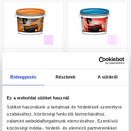
Revco Vario+ Spachtel
Revco Silicon Struktúra
kapart vékonyvakolat 1,5
gördülőszemcsés
mm lavender 4 16 kg
vékonyvakolat 2 mm
magnolia 2 16 kg
Beleegyezés
Részletek
A sütikről
Rendelésre
Rendelésre
19 175 Ft
/ db
16 155 Ft
/ db
Ez a weboldal sütiket használ
1 198 Ft / kg
1 010 Ft / kg
Sütiket használunk a tartalmak és hirdetések személyre
Megnézem
Megnézem
szabásához, közösségi funkciók biztosításához,
valamint weboldalforgalmunk elemzéséhez. Ezenkívül
közösségi média-, hirdető- és elemező partnereinkkel