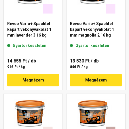
Revco Vario+ Spachtel
Revco Vario+ Spachtel
kapart vékonyvakolat 1
kapart vékonyvakolat 1
mm lavender 3 16 kg
mm magnolia 2 16 kg
Gyártói készleten
Gyártói készleten
14 655 Ft
/ db
13 530 Ft
/ db
916 Ft / kg
846 Ft / kg
Megnézem
Megnézem