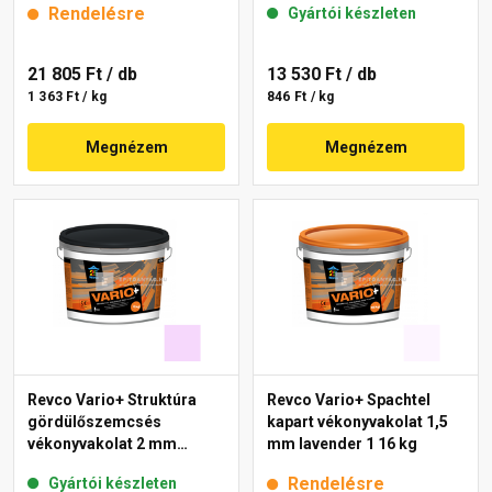
Rendelésre
Gyártói készleten
21 805 Ft
/ db
13 530 Ft
/ db
1 363 Ft / kg
846 Ft / kg
Megnézem
Megnézem
Revco Vario+ Struktúra
Revco Vario+ Spachtel
gördülőszemcsés
kapart vékonyvakolat 1,5
vékonyvakolat 2 mm
mm lavender 1 16 kg
magnolia 3 4 kg
Rendelésre
Gyártói készleten