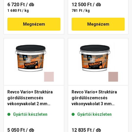
6 720 Ft
/ db
12 500 Ft
/ db
1 680 Ft / kg
781 Ft / kg
Megnézem
Megnézem
Revco Vario+ Struktúra
Revco Vario+ Struktúra
gördülőszemcsés
gördülőszemcsés
vékonyvakolat 2 mm
vékonyvakolat 3 mm
melange 2 4 kg
melange 3 16 kg
Gyártói készleten
Gyártói készleten
5 050 Ft
/ db
12 835 Ft
/ db