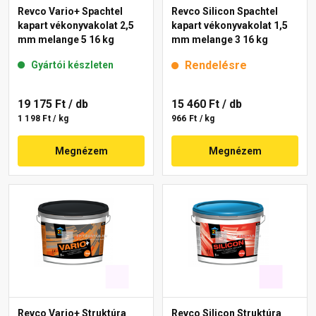
Revco Vario+ Spachtel
Revco Silicon Spachtel
kapart vékonyvakolat 2,5
kapart vékonyvakolat 1,5
mm melange 5 16 kg
mm melange 3 16 kg
Rendelésre
Gyártói készleten
19 175 Ft
/ db
15 460 Ft
/ db
1 198 Ft / kg
966 Ft / kg
Megnézem
Megnézem
Revco Vario+ Struktúra
Revco Silicon Struktúra