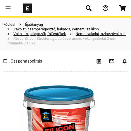
Keresés
Vásárlói vélemények
Kérdések és válaszok
Kapcsolódó cikkek
Főoldal
Építőanyag
Vakolat, csemperagasztó, habarcs, cement, szilikon
Vakolatok, alapozók, falfestékek
Nemesvakolat, színezővakolat
Revco Silicon Struktúra gördülőszemcsés vékonyvakolat 2 mm
magnolia 3 16 kg
Összehasonlítás