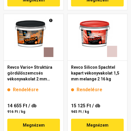
Megnézem
Megnézem
Revco Vario+ Struktúra
Revco Silicon Spachtel
gördülőszemcsés
kapart vékonyvakolat 1,5
vékonyvakolat 2 mm
mm melange 2 16 kg
melange 4 16 kg
Rendelésre
Rendelésre
14 655 Ft
/ db
15 125 Ft
/ db
916 Ft / kg
945 Ft / kg
Megnézem
Megnézem