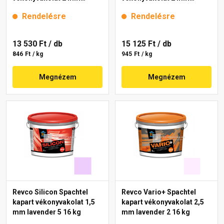
magnolia 2 16 kg
melange 1 16 kg
Rendelésre
Rendelésre
13 530 Ft
/ db
15 125 Ft
/ db
846 Ft / kg
945 Ft / kg
Megnézem
Megnézem
Revco Silicon Spachtel
Revco Vario+ Spachtel
kapart vékonyvakolat 1,5
kapart vékonyvakolat 2,5
mm lavender 5 16 kg
mm lavender 2 16 kg