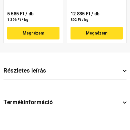
5 585 Ft
/ db
12 835 Ft
/ db
1 396 Ft / kg
802 Ft / kg
Megnézem
Megnézem
Részletes leírás
Termékinformáció