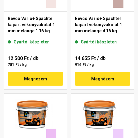
Revco Vario+ Spachtel
Revco Vario+ Spachtel
kapart vékonyvakolat 1
kapart vékonyvakolat 1
mm melange 1 16 kg
mm melange 4 16 kg
Gyártói készleten
Gyártói készleten
12 500 Ft
/ db
14 655 Ft
/ db
781 Ft / kg
916 Ft / kg
Megnézem
Megnézem