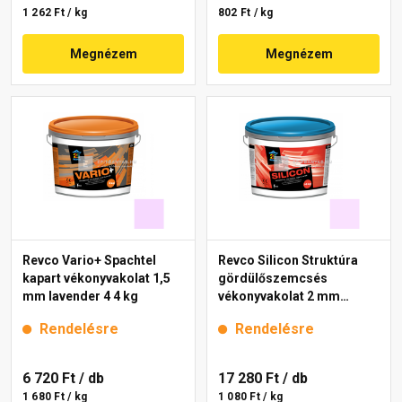
1 262 Ft / kg
802 Ft / kg
Megnézem
Megnézem
Revco Vario+ Spachtel
Revco Silicon Struktúra
kapart vékonyvakolat 1,5
gördülőszemcsés
mm lavender 4 4 kg
vékonyvakolat 2 mm
lavender 3 16 kg
Rendelésre
Rendelésre
6 720 Ft
/ db
17 280 Ft
/ db
1 680 Ft / kg
1 080 Ft / kg