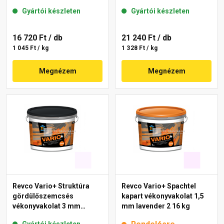
16 kg
16 kg
Gyártói készleten
Gyártói készleten
16 720 Ft
/ db
21 240 Ft
/ db
1 045 Ft / kg
1 328 Ft / kg
Megnézem
Megnézem
Revco Vario+ Struktúra
Revco Vario+ Spachtel
gördülőszemcsés
kapart vékonyvakolat 1,5
vékonyvakolat 3 mm
mm lavender 2 16 kg
lavender 1 16 kg