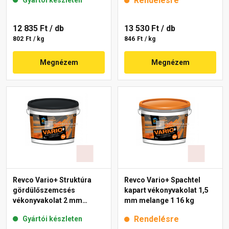
Rendelésre
Gyártói készleten
12 835 Ft
/ db
13 530 Ft
/ db
802 Ft / kg
846 Ft / kg
Megnézem
Megnézem
Revco Vario+ Struktúra
Revco Vario+ Spachtel
gördülőszemcsés
kapart vékonyvakolat 1,5
vékonyvakolat 2 mm
mm melange 1 16 kg
melange 1 4 kg
Rendelésre
Gyártói készleten