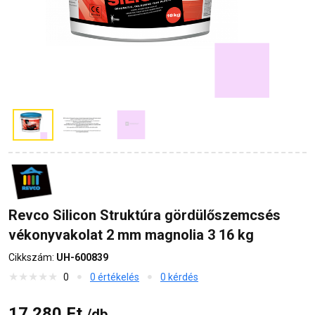
Revco Silicon Struktúra gördülőszemcsés
vékonyvakolat 2 mm magnolia 3 16 kg
Cikkszám:
UH-600839
0
0 értékelés
0 kérdés
17 280 Ft
/db