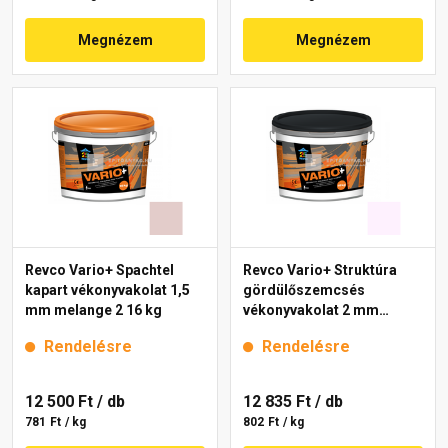
Megnézem
Megnézem
Revco Vario+ Spachtel
Revco Vario+ Struktúra
kapart vékonyvakolat 1,5
gördülőszemcsés
mm melange 2 16 kg
vékonyvakolat 2 mm
magnolia 1 16 kg
Rendelésre
Rendelésre
12 500 Ft
/ db
12 835 Ft
/ db
781 Ft / kg
802 Ft / kg