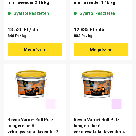
mm lavender 2 16 kg
mm lavender 1 16 kg
Gyártói készleten
Gyártói készleten
13 530 Ft
/ db
12 835 Ft
/ db
846 Ft / kg
802 Ft / kg
Megnézem
Megnézem
Revco Vario+ Roll Putz
Revco Vario+ Roll Putz
hengerelhető
hengerelhető
vékonyvakolat lavender 2
vékonyvakolat lavender 4