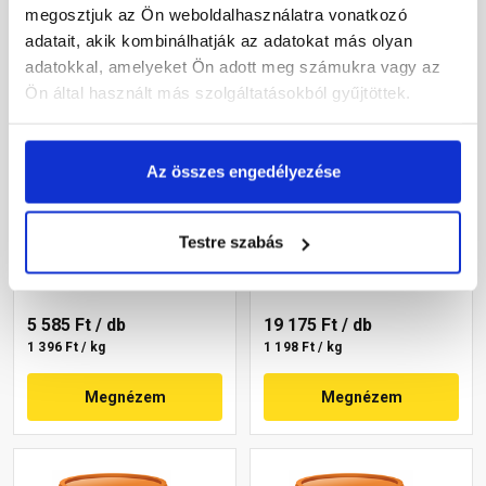
megosztjuk az Ön weboldalhasználatra vonatkozó
adatait, akik kombinálhatják az adatokat más olyan
adatokkal, amelyeket Ön adott meg számukra vagy az
Ön által használt más szolgáltatásokból gyűjtöttek.
Az összes engedélyezése
Revco Vario+ Spachtel
Revco Vario+ Spachtel
kapart vékonyvakolat 1,5
kapart vékonyvakolat 1
mm magnolia 3 4 kg
mm lavender 4 16 kg
Testre szabás
Rendelésre
Gyártói készleten
5 585 Ft
/ db
19 175 Ft
/ db
1 396 Ft / kg
1 198 Ft / kg
Megnézem
Megnézem