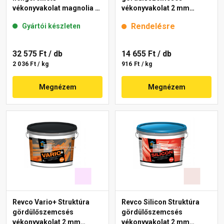
vékonyvakolat magnolia 4
vékonyvakolat 2 mm
16 kg
lavender 3 16 kg
Rendelésre
Gyártói készleten
32 575 Ft
/ db
14 655 Ft
/ db
2 036 Ft / kg
916 Ft / kg
Megnézem
Megnézem
Revco Vario+ Struktúra
Revco Silicon Struktúra
gördülőszemcsés
gördülőszemcsés
vékonyvakolat 2 mm
vékonyvakolat 2 mm