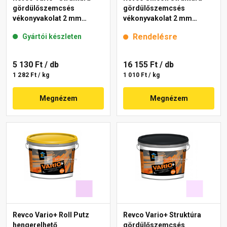
gördülőszemcsés
gördülőszemcsés
vékonyvakolat 2 mm
vékonyvakolat 2 mm
lavender 1 4 kg
lavender 2 16 kg
Rendelésre
Gyártói készleten
5 130 Ft
/ db
16 155 Ft
/ db
1 282 Ft / kg
1 010 Ft / kg
Megnézem
Megnézem
Revco Vario+ Roll Putz
Revco Vario+ Struktúra
hengerelhető
gördülőszemcsés