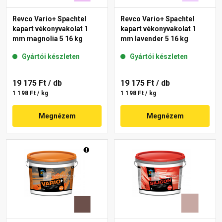
Revco Vario+ Spachtel
Revco Vario+ Spachtel
kapart vékonyvakolat 1
kapart vékonyvakolat 1
mm magnolia 5 16 kg
mm lavender 5 16 kg
Gyártói készleten
Gyártói készleten
19 175 Ft
/ db
19 175 Ft
/ db
1 198 Ft / kg
1 198 Ft / kg
Megnézem
Megnézem