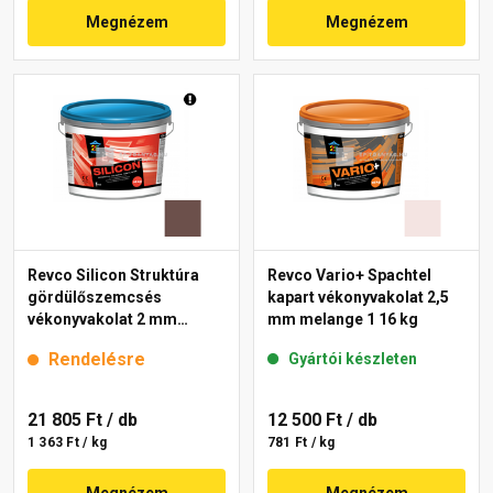
Megnézem
Megnézem
Revco Silicon Struktúra
Revco Vario+ Spachtel
gördülőszemcsés
kapart vékonyvakolat 2,5
vékonyvakolat 2 mm
mm melange 1 16 kg
melange 5 16 kg
Rendelésre
Gyártói készleten
21 805 Ft
/ db
12 500 Ft
/ db
1 363 Ft / kg
781 Ft / kg