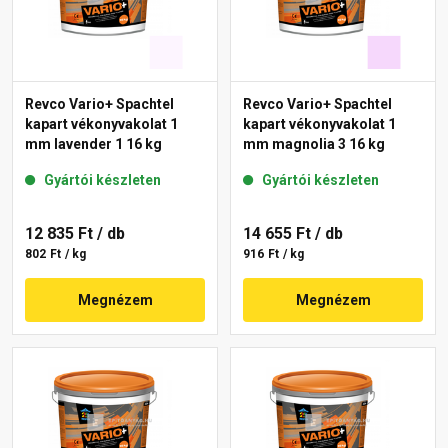
Revco Vario+ Spachtel
Revco Vario+ Spachtel
kapart vékonyvakolat 1
kapart vékonyvakolat 1
mm lavender 1 16 kg
mm magnolia 3 16 kg
Gyártói készleten
Gyártói készleten
12 835 Ft
/ db
14 655 Ft
/ db
802 Ft / kg
916 Ft / kg
Megnézem
Megnézem