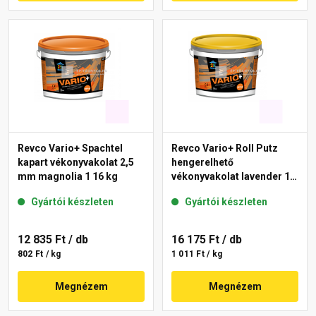
Revco Vario+ Spachtel
Revco Vario+ Roll Putz
kapart vékonyvakolat 2,5
hengerelhető
mm magnolia 1 16 kg
vékonyvakolat lavender 1
16 kg
Gyártói készleten
Gyártói készleten
12 835 Ft
/ db
16 175 Ft
/ db
802 Ft / kg
1 011 Ft / kg
Megnézem
Megnézem