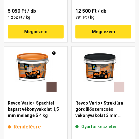
5 050 Ft
/ db
12 500 Ft
/ db
1 262 Ft / kg
781 Ft / kg
Megnézem
Megnézem
Revco Vario+ Spachtel
Revco Vario+ Struktúra
kapart vékonyvakolat 1,5
gördülőszemcsés
mm melange 5 4 kg
vékonyvakolat 3 mm
melange 2 16 kg
Rendelésre
Gyártói készleten