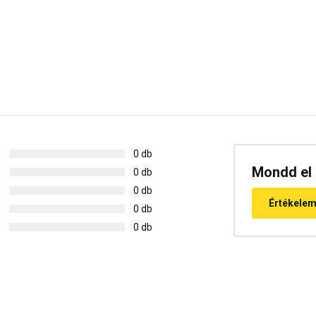
g
0 db
Mondd el 
g
0 db
g
0 db
Értékele
g
0 db
g
0 db