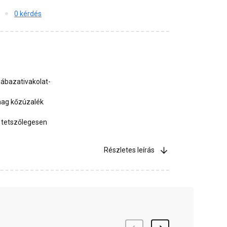
0 kérdés
lábazativakolat-
mag kőzúzalék
n tetszőlegesen
Részletes leírás