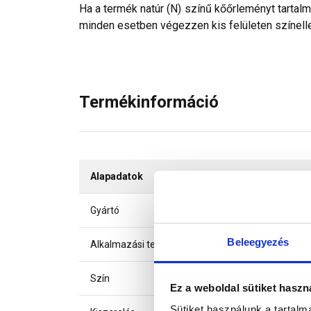
Ha a termék natúr (N) színű kőőrleményt tartal
minden esetben végezzen kis felületen színelle
Termékinformáció
Alapadatok
Gyártó
Beleegyezés
Alkalmazási terület
Szín
Ez a weboldal sütiket haszn
Sütiket használunk a tartal