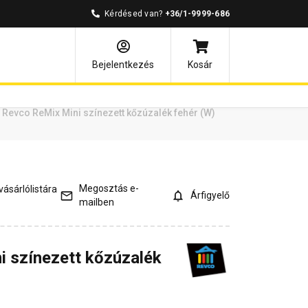
Kérdésed van?
+36/1-9999-686
ények
Kérdések és válaszok
Bejelentkezés
Kosár
Revco ReMix Mini színezett kőzúzalék fehér (W)
Megosztás e-
ásárlólistára
Árfigyelő
mailben
 színezett kőzúzalék