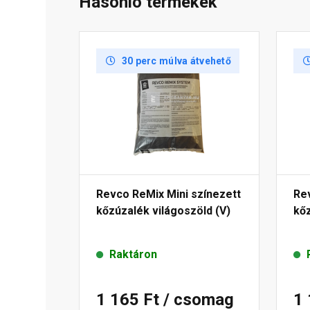
Hasonló termékek
30 perc múlva átvehető
Revco ReMix Mini színezett
Re
kőzúzalék világoszöld (V)
kőz
Raktáron
1 165 Ft
/ csomag
1