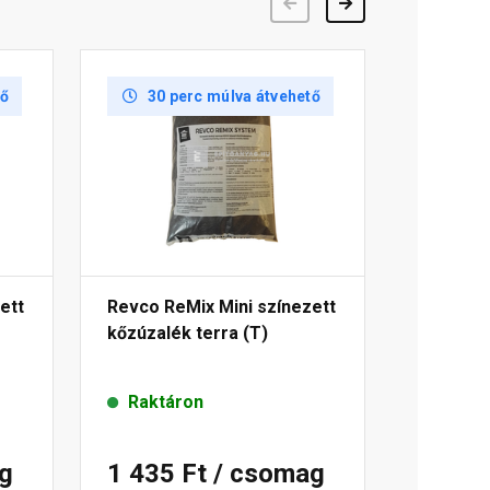
Előző
Következő
tő
30 perc múlva átvehető
ett
Revco ReMix Mini színezett
kőzúzalék terra (T)
Raktáron
g
1 435 Ft
/ csomag