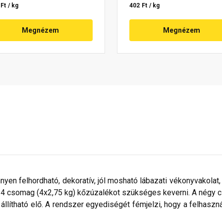
Ft / kg
402 Ft / kg
Megnézem
Megnézem
nyen felhordható, dekoratív, jól mosható lábazati vékonyvakolat,
z 4 csomag (4x2,75 kg) kőzúzalékot szükséges keverni. A négy
állítható elő. A rendszer egyediségét fémjelzi, hogy a felhaszn