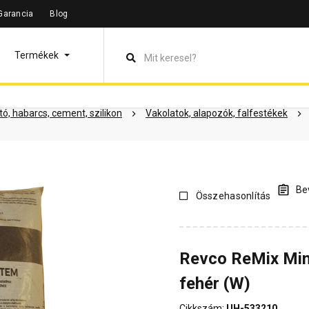
Garancia
Blog
leírás
Termékinformáció
Dokumentumok
Vásárlói vélem
Termékek
ó, habarcs, cement, szilikon
Vakolatok, alapozók, falfestékek
Bev
Összehasonlítás
Revco ReMix Mini
fehér (W)
Cikkszám:
UH-533210