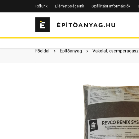
Rólunk
Elérhetőségeink
Szállítási információk
Szükséged lehet rá
Részletes 
Kapcsolódó cikkek
Főoldal
Építőanyag
Vakolat, csemperagaszt