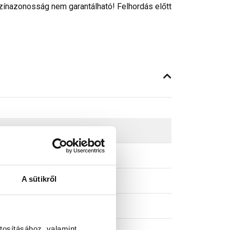
színazonosság nem garantálható! Felhordás előtt
A sütikről
tosításához, valamint