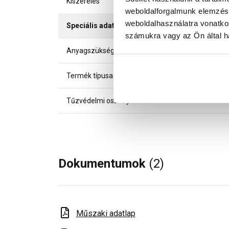
Kiszerelés
weboldalforgalmunk elemzésé
weboldalhasználatra vonatko
Speciális adatok
számukra vagy az Ön által ha
Anyagszükséglet
Termék típusa
Tűzvédelmi osztály
Dokumentumok
(2)
Műszaki adatlap