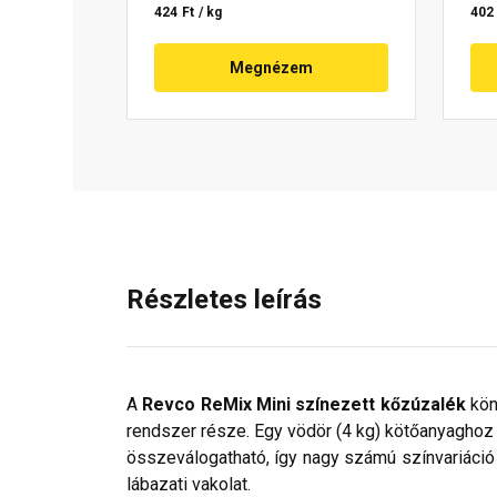
424 Ft / kg
402 
Megnézem
Részletes leírás
A
Revco ReMix Mini színezett kőzúzalék
kön
rendszer része. Egy vödör (4 kg) kötőanyagho
összeválogatható, így nagy számú színvariáció 
lábazati vakolat.