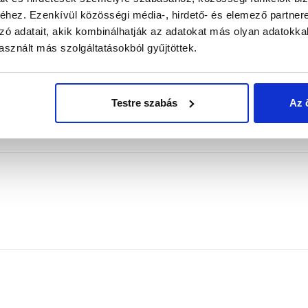
2,75 kg
hez. Ezenkívül közösségi média-, hirdető- és elemező partner
zó adatait, akik kombinálhatják az adatokat más olyan adatokka
sznált más szolgáltatásokból gyűjtöttek.
1 mm vakolat 3,5 kg/m2
színezett kőzuzalék
Testre szabás
Az 
C