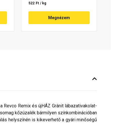
522 Ft / kg
Megnézem
 a Revco Remix és újHÁZ Gránit lábazativakolat-
 csomag kőzúzalék bármilyen színkombinációban
álás helyszínén is kikeverhető a gyári minőségű