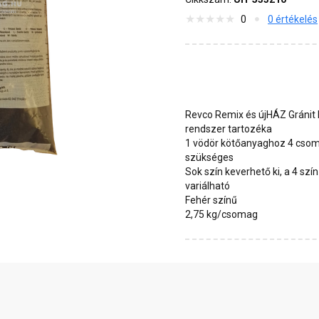
0
0 értékelés
Revco Remix és újHÁZ Gránit 
rendszer tartozéka
1 vödör kötőanyaghoz 4 cso
szükséges
Sok szín keverhető ki, a 4 szí
variálható
Fehér színű
2,75 kg/csomag