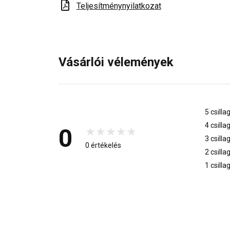
Teljesítménynyilatkozat
Vásárlói vélemények
5 csilla
4 csilla
0
3 csilla
0 értékelés
2 csilla
1 csilla