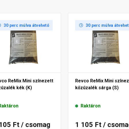
30 perc múlva átvehető
30 perc múlva átvehe
vco ReMix Mini színezett
Revco ReMix Mini színez
úzalék kék (K)
kőzúzalék sárga (S)
Raktáron
Raktáron
 105 Ft
/ csomag
1 105 Ft
/ csoma