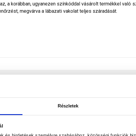
maz, a korábban, ugyanezen színkóddal vásárolt termékkel való 
nőrzést, megvárva a lábazati vakolat teljes száradását.
Revco
Részletek
kültér
fehér
ál
mak és hirdetések személyre szabásához, közösségi funkciók biz