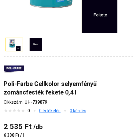
Poli-Farbe Cellkolor selyemfényű
zománcfesték fekete 0,4 l
Cikkszám:
UH-739879
0
0 értékelés
0 kérdés
2 535 Ft
/db
6 338 Ft / l