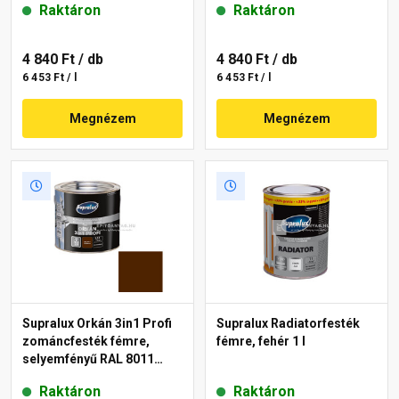
Raktáron
Raktáron
4 840 Ft
/ db
4 840 Ft
/ db
6 453 Ft / l
6 453 Ft / l
Megnézem
Megnézem
Supralux Orkán 3in1 Profi
Supralux Radiatorfesték
zománcfesték fémre,
fémre, fehér 1 l
selyemfényű RAL 8011
dióbarna 2,5 l
Raktáron
Raktáron