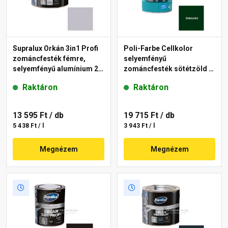
Supralux Orkán 3in1 Profi
Poli-Farbe Cellkolor
zománcfesték fémre,
selyemfényű
selyemfényű alumínium 2,5
zománcfesték sötétzöld 5
l
l
Raktáron
Raktáron
13 595 Ft
/ db
19 715 Ft
/ db
5 438 Ft / l
3 943 Ft / l
Megnézem
Megnézem