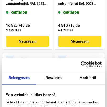
zománcfesték RAL 7023
selyemfényű RAL 9003
hamuszürke 5 l
fehér 0,75 l
Raktáron
Raktáron
16 825 Ft
/ db
4 840 Ft
/ db
3 365 Ft / l
6 453 Ft / l
Megnézem
Megnézem
Beleegyezés
Részletek
A sütikről
Ez a weboldal sütiket használ
Supralux Orkán 3in1 Profi
Supralux Orkán 3in1 Profi
zománcfesték fémre,
zománcfesték fémre,
Sütiket használunk a tartalmak és hirdetések személyre
selyemfényű RAL 7037
selyemfényű RAL 9003