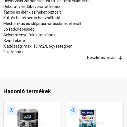
Univerzális zománcfesték fa- és fémfelületekre
Dekoratív védőbevonatot képez
Tartós és élénk színeket biztosít
Kül- és beltérben is használható
Mechanikus és időjárási hatásoknak ellenáll
Jó fedőképesség
Selyemfényű felületet képez
Szín: fekete
Kiadósság: max. 16 m2/l, egy rétegben
0,4 l/doboz
Részletes leírás
Hasonló termékek