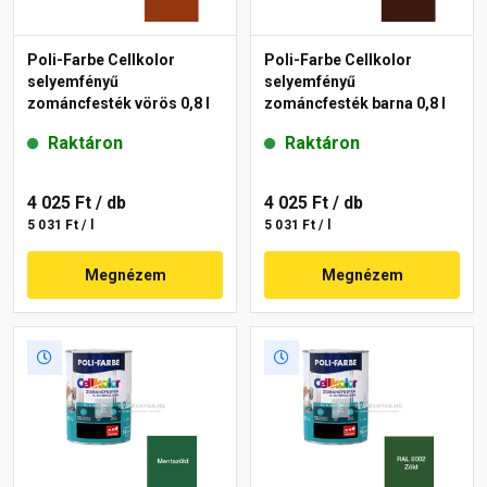
Poli-Farbe Cellkolor
Poli-Farbe Cellkolor
selyemfényű
selyemfényű
zománcfesték vörös 0,8 l
zománcfesték barna 0,8 l
Raktáron
Raktáron
4 025 Ft
/ db
4 025 Ft
/ db
5 031 Ft / l
5 031 Ft / l
Megnézem
Megnézem