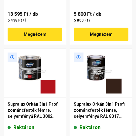
13 595 Ft
/ db
5 800 Ft
/ db
5 438 Ft / l
5 800 Ft / l
Megnézem
Megnézem
Supralux Orkán 3in1 Profi
Supralux Orkán 3in1 Profi
zománcfesték fémre,
zománcfesték fémre,
selyemfényű RAL 3002
selyemfényű RAL 8017
vörös 2,5 l
csokoládébarna 0,75 l
Raktáron
Raktáron