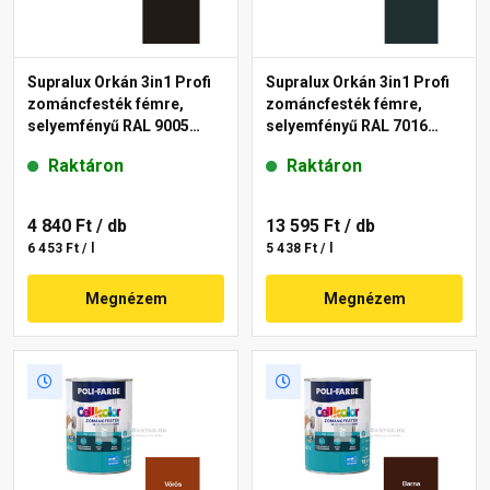
Supralux Orkán 3in1 Profi
Supralux Orkán 3in1 Profi
zománcfesték fémre,
zománcfesték fémre,
selyemfényű RAL 9005
selyemfényű RAL 7016
fekete 0,75 l
antracit 2,5 l
Raktáron
Raktáron
4 840 Ft
/ db
13 595 Ft
/ db
6 453 Ft / l
5 438 Ft / l
Megnézem
Megnézem