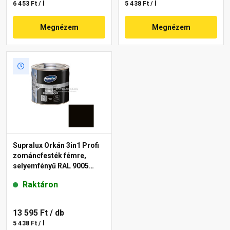
6 453 Ft / l
5 438 Ft / l
Megnézem
Megnézem
Supralux Orkán 3in1 Profi
zománcfesték fémre,
selyemfényű RAL 9005
fekete 2,5 l
Raktáron
13 595 Ft
/ db
5 438 Ft / l