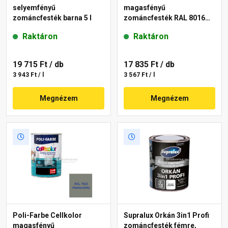
selyemfényű
magasfényű
zománcfesték barna 5 l
zománcfesték RAL 8016
barna 5 l
Raktáron
Raktáron
19 715 Ft
/ db
17 835 Ft
/ db
3 943 Ft / l
3 567 Ft / l
Megnézem
Megnézem
Poli-Farbe Cellkolor
Supralux Orkán 3in1 Profi
magasfényű
zománcfesték fémre,