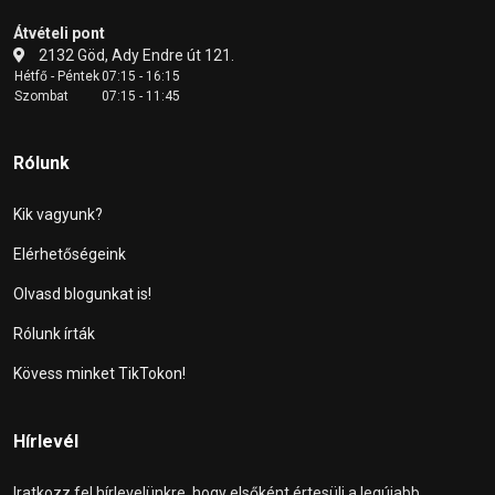
Átvételi pont
2132 Göd, Ady Endre út 121.
Hétfő - Péntek
07:15 - 16:15
Szombat
07:15 - 11:45
Rólunk
Kik vagyunk?
Elérhetőségeink
Olvasd blogunkat is!
Rólunk írták
Kövess minket TikTokon!
Hírlevél
Iratkozz fel hírlevelünkre, hogy elsőként értesülj a legújabb