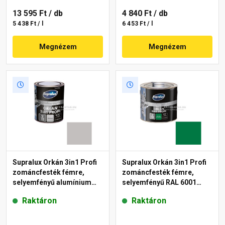
13 595 Ft
/ db
4 840 Ft
/ db
5 438 Ft / l
6 453 Ft / l
Megnézem
Megnézem
Supralux Orkán 3in1 Profi
Supralux Orkán 3in1 Profi
zománcfesték fémre,
zománcfesték fémre,
selyemfényű alumínium
selyemfényű RAL 6001
0,75 l
smaragdzöld 2,5 l
Raktáron
Raktáron