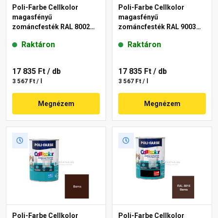
Poli-Farbe Cellkolor
Poli-Farbe Cellkolor
magasfényű
magasfényű
zománcfesték RAL 8002
zománcfesték RAL 9003
közepes dió 5 l
fehér 5 l
Raktáron
Raktáron
17 835 Ft
/ db
17 835 Ft
/ db
3 567 Ft / l
3 567 Ft / l
Megnézem
Megnézem
Poli-Farbe Cellkolor
Poli-Farbe Cellkolor