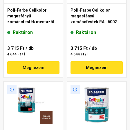
Poli-Farbe Cellkolor
Poli-Farbe Cellkolor
magasfényű
magasfényű
zománcfesték mentazöld
zománcfesték RAL 6002
0,8 l
zöld 0,8 l
Raktáron
Raktáron
3 715 Ft
/ db
3 715 Ft
/ db
4 644 Ft / l
4 644 Ft / l
Megnézem
Megnézem