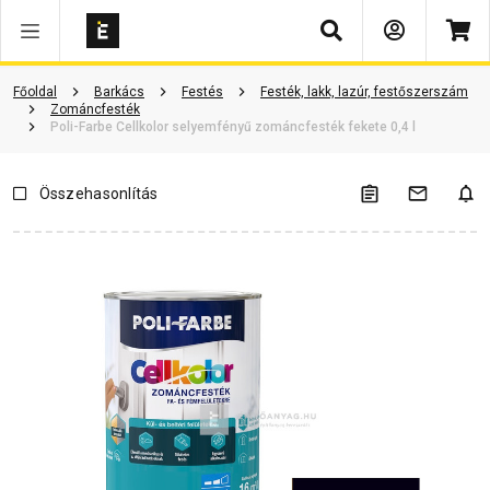
Keresés
Termékinformáció
Vásárlói vélemények
Kérdések és válaszok
Főoldal
Barkács
Festés
Festék, lakk, lazúr, festőszerszám
Zománcfesték
Poli-Farbe Cellkolor selyemfényű zománcfesték fekete 0,4 l
Összehasonlítás