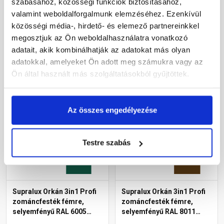
szabásához, közösségi funkciók biztosításához,
szürke 0,75 l
fehér 2,5 l
valamint weboldalforgalmunk elemzéséhez. Ezenkívül
Raktáron
Raktáron
közösségi média-, hirdető- és elemező partnereinkkel
megosztjuk az Ön weboldalhasználatra vonatkozó
4 840 Ft
/ db
13 595 Ft
/ db
adatait, akik kombinálhatják az adatokat más olyan
6 453 Ft / l
5 438 Ft / l
adatokkal, amelyeket Ön adott meg számukra vagy az
Ön által használt más szolgáltatásokból gyűjtöttek.
Megnézem
Megnézem
Az összes engedélyezése
Testre szabás
Supralux Orkán 3in1 Profi
Supralux Orkán 3in1 Profi
zománcfesték fémre,
zománcfesték fémre,
selyemfényű RAL 6005
selyemfényű RAL 8011
mohazöld 0,75 l
dióbarna 0,75 l