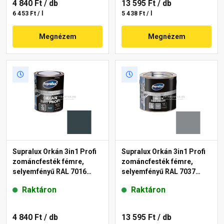
4 840 Ft
/ db
13 595 Ft
/ db
6 453 Ft / l
5 438 Ft / l
Megnézem
Megnézem
Supralux Orkán 3in1 Profi
Supralux Orkán 3in1 Profi
zománcfesték fémre,
zománcfesték fémre,
selyemfényű RAL 7016
selyemfényű RAL 7037
antracit 0,75 l
szürke 2,5 l
Raktáron
Raktáron
4 840 Ft
/ db
13 595 Ft
/ db