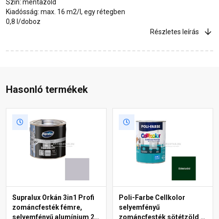
Szín: mentazöld
Kiadósság: max. 16 m2/l, egy rétegben
0,8 l/doboz
Részletes leírás
Hasonló termékek
Supralux Orkán 3in1 Profi
Poli-Farbe Cellkolor
zománcfesték fémre,
selyemfényű
selyemfényű alumínium 2,5
zománcfesték sötétzöld 5