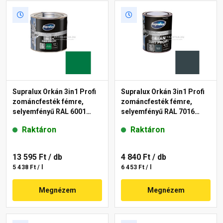
Supralux Orkán 3in1 Profi
Supralux Orkán 3in1 Profi
zománcfesték fémre,
zománcfesték fémre,
selyemfényű RAL 6001
selyemfényű RAL 7016
smaragdzöld 2,5 l
antracit 0,75 l
Raktáron
Raktáron
13 595 Ft
/ db
4 840 Ft
/ db
5 438 Ft / l
6 453 Ft / l
Megnézem
Megnézem