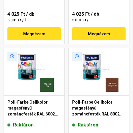
4 025 Ft
/ db
4 025 Ft
/ db
5 031 Ft / l
5 031 Ft / l
Megnézem
Megnézem
Poli-Farbe Cellkolor
Poli-Farbe Cellkolor
magasfényű
magasfényű
zománcfesték RAL 6002
zománcfesték RAL 8002
zöld 0,8 l
közepes dió 5 l
Raktáron
Raktáron