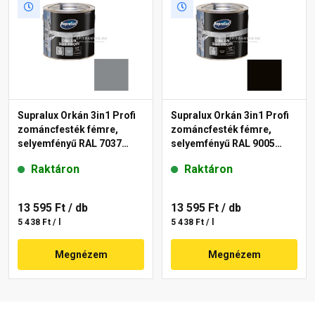
Supralux Orkán 3in1 Profi
Supralux Orkán 3in1 Profi
zománcfesték fémre,
zománcfesték fémre,
selyemfényű RAL 7037
selyemfényű RAL 9005
szürke 2,5 l
fekete 2,5 l
Raktáron
Raktáron
13 595 Ft
/ db
13 595 Ft
/ db
5 438 Ft / l
5 438 Ft / l
Megnézem
Megnézem