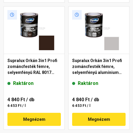
Supralux Orkán 3in1 Profi
Supralux Orkán 3in1 Profi
zománcfesték fémre,
zománcfesték fémre,
selyemfényű RAL 8017
selyemfényű alumínium
csokoládébarna 0,75 l
0,75 l
Raktáron
Raktáron
4 840 Ft
/ db
4 840 Ft
/ db
6 453 Ft / l
6 453 Ft / l
Megnézem
Megnézem