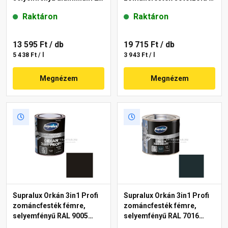
l
l
Raktáron
Raktáron
13 595 Ft
/ db
19 715 Ft
/ db
5 438 Ft / l
3 943 Ft / l
Megnézem
Megnézem
Supralux Orkán 3in1 Profi
Supralux Orkán 3in1 Profi
zománcfesték fémre,
zománcfesték fémre,
selyemfényű RAL 9005
selyemfényű RAL 7016
fekete 0,75 l
antracit 2,5 l