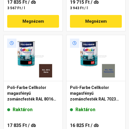
17 835 Ft
/ db
19 715 Ft
/ db
3 567 Ft / l
3 943 Ft / l
Megnézem
Megnézem
Poli-Farbe Cellkolor
Poli-Farbe Cellkolor
magasfényű
magasfényű
zománcfesték RAL 8016
zománcfesték RAL 7023
barna 5 l
hamuszürke 5 l
Raktáron
Raktáron
17 835 Ft
/ db
16 825 Ft
/ db