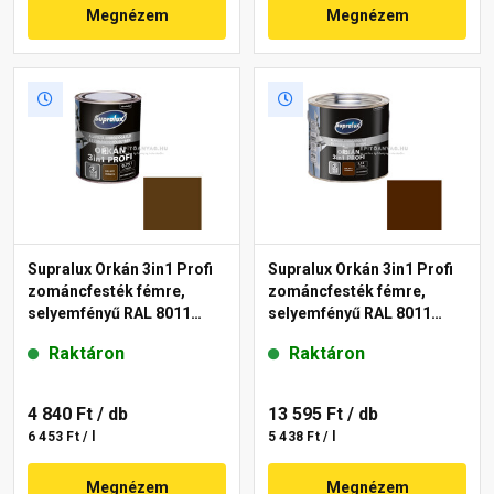
Megnézem
Megnézem
Supralux Orkán 3in1 Profi
Supralux Orkán 3in1 Profi
zománcfesték fémre,
zománcfesték fémre,
selyemfényű RAL 8011
selyemfényű RAL 8011
dióbarna 0,75 l
dióbarna 2,5 l
Raktáron
Raktáron
4 840 Ft
/ db
13 595 Ft
/ db
6 453 Ft / l
5 438 Ft / l
Megnézem
Megnézem