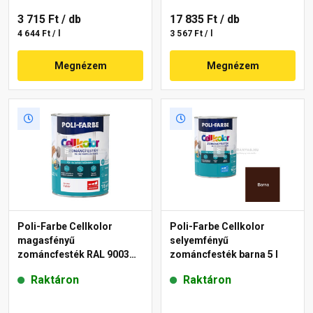
3 715 Ft
/ db
17 835 Ft
/ db
4 644 Ft / l
3 567 Ft / l
Megnézem
Megnézem
Poli-Farbe Cellkolor
Poli-Farbe Cellkolor
magasfényű
selyemfényű
zománcfesték RAL 9003
zománcfesték barna 5 l
fehér 5 l
Raktáron
Raktáron