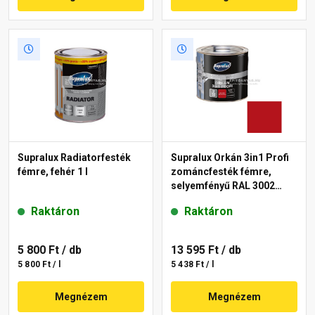
Supralux Radiatorfesték
Supralux Orkán 3in1 Profi
fémre, fehér 1 l
zománcfesték fémre,
selyemfényű RAL 3002
vörös 2,5 l
Raktáron
Raktáron
5 800 Ft
/ db
13 595 Ft
/ db
5 800 Ft / l
5 438 Ft / l
Megnézem
Megnézem