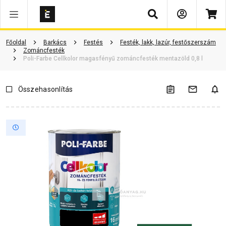
Keresés
Termékinformáció
Vásárlói vélemények
Kérdések és válaszok
Főoldal
Barkács
Festés
Festék, lakk, lazúr, festőszerszám
Zománcfesték
Poli-Farbe Cellkolor magasfényű zománcfesték mentazöld 0,8 l
Összehasonlítás