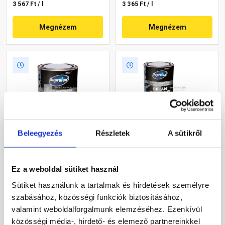
3 567 Ft / l
3 365 Ft / l
Megnézem
Megnézem
Beleegyezés
Részletek
A sütikről
Supralux Orkán 3in1 Profi
Supralux Orkán 3in1 Profi
zománcfesték fémre,
zománcfesték fémre,
selyemfényű RAL 9003
selyemfényű RAL 7037
Ez a weboldal sütiket használ
fehér 0,75 l
szürke 0,75 l
Raktáron
Raktáron
Sütiket használunk a tartalmak és hirdetések személyre
szabásához, közösségi funkciók biztosításához,
4 840 Ft
/ db
4 840 Ft
/ db
valamint weboldalforgalmunk elemzéséhez. Ezenkívül
6 453 Ft / l
6 453 Ft / l
közösségi média-, hirdető- és elemező partnereinkkel