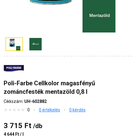
Poli-Farbe Cellkolor magasfényű
zománcfesték mentazöld 0,8 l
Cikkszám:
UH-602882
0
0 értékelés
0 kérdés
3 715 Ft
/db
4 644 Ft / l