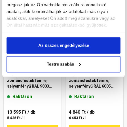
megosztjuk az Ön weboldalhasználatra vonatkozó
Megnézem
Megnézem
adatait, akik kombinálhatják az adatokat más olyan
adatokkal, amelyeket Ön adott meg számukra vagy az
Ön által használt más szolgáltatásokból gyűjtöttek.
Az összes engedélyezése
Testre szabás
Supralux Orkán 3in1 Profi
Supralux Orkán 3in1 Profi
zománcfesték fémre,
zománcfesték fémre,
selyemfényű RAL 9003
selyemfényű RAL 6005
fehér 2,5 l
mohazöld 0,75 l
Raktáron
Raktáron
13 595 Ft
/ db
4 840 Ft
/ db
5 438 Ft / l
6 453 Ft / l