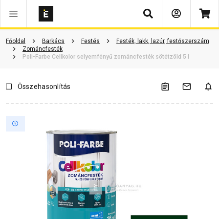
Keresés
Termékinformáció
Vásárlói vélemények
Kérdések és válaszok
Főoldal
Barkács
Festés
Festék, lakk, lazúr, festőszerszám
Zománcfesték
Poli-Farbe Cellkolor selyemfényű zománcfesték sötétzöld 5 l
Összehasonlítás