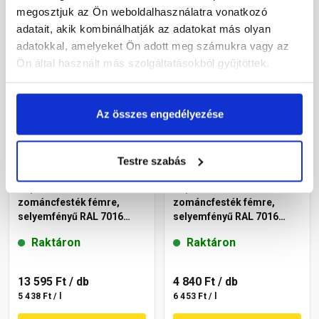
megosztjuk az Ön weboldalhasználatra vonatkozó
Megnézem
Megnézem
adatait, akik kombinálhatják az adatokat más olyan
adatokkal, amelyeket Ön adott meg számukra vagy az
Ön által használt más szolgáltatásokból gyűjtöttek.
Az összes engedélyezése
Testre szabás
Supralux Orkán 3in1 Profi
Supralux Orkán 3in1 Profi
zománcfesték fémre,
zománcfesték fémre,
selyemfényű RAL 7016
selyemfényű RAL 7016
antracit 2,5 l
antracit 0,75 l
Raktáron
Raktáron
13 595 Ft
/ db
4 840 Ft
/ db
5 438 Ft / l
6 453 Ft / l