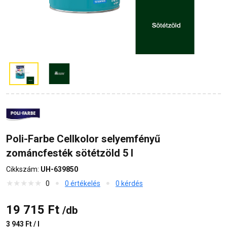
Poli-Farbe Cellkolor selyemfényű
zománcfesték sötétzöld 5 l
Cikkszám:
UH-639850
0
0 értékelés
0 kérdés
19 715 Ft
/db
3 943 Ft / l