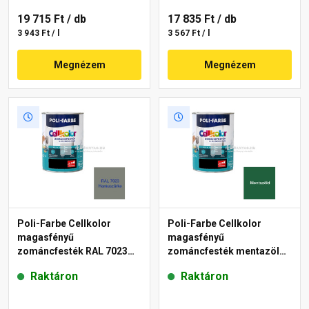
19 715 Ft
/ db
17 835 Ft
/ db
3 943 Ft / l
3 567 Ft / l
Megnézem
Megnézem
Poli-Farbe Cellkolor
Poli-Farbe Cellkolor
magasfényű
magasfényű
zománcfesték RAL 7023
zománcfesték mentazöld
hamuszürke 5 l
0,8 l
Raktáron
Raktáron