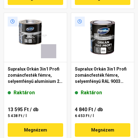
Supralux Orkán 3in1 Profi
Supralux Orkán 3in1 Profi
zománcfesték fémre,
zománcfesték fémre,
selyemfényű alumínium 2,5
selyemfényű RAL 9003
l
fehér 0,75 l
Raktáron
Raktáron
13 595 Ft
/ db
4 840 Ft
/ db
5 438 Ft / l
6 453 Ft / l
Megnézem
Megnézem