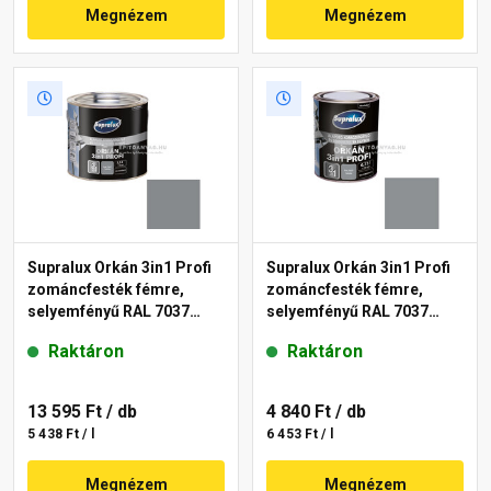
Megnézem
Megnézem
Supralux Orkán 3in1 Profi
Supralux Orkán 3in1 Profi
zománcfesték fémre,
zománcfesték fémre,
selyemfényű RAL 7037
selyemfényű RAL 7037
szürke 2,5 l
szürke 0,75 l
Raktáron
Raktáron
13 595 Ft
/ db
4 840 Ft
/ db
5 438 Ft / l
6 453 Ft / l
Megnézem
Megnézem