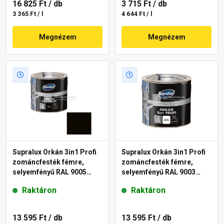
16 825 Ft
/ db
3 715 Ft
/ db
3 365 Ft / l
4 644 Ft / l
Megnézem
Megnézem
Supralux Orkán 3in1 Profi
Supralux Orkán 3in1 Profi
zománcfesték fémre,
zománcfesték fémre,
selyemfényű RAL 9005
selyemfényű RAL 9003
fekete 2,5 l
fehér 2,5 l
Raktáron
Raktáron
13 595 Ft
/ db
13 595 Ft
/ db