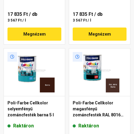
17 835 Ft
/ db
17 835 Ft
/ db
3 567 Ft / l
3 567 Ft / l
Megnézem
Megnézem
Poli-Farbe Cellkolor
Poli-Farbe Cellkolor
selyemfényű
magasfényű
zománcfesték barna 5 l
zománcfesték RAL 8016
barna 5 l
Raktáron
Raktáron