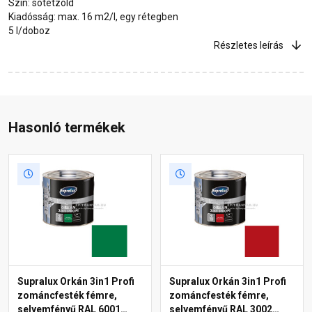
Szín: sötétzöld
Kiadósság: max. 16 m2/l, egy rétegben
5 l/doboz
Részletes leírás
Hasonló termékek
Supralux Orkán 3in1 Profi
Supralux Orkán 3in1 Profi
zománcfesték fémre,
zománcfesték fémre,
selyemfényű RAL 6001
selyemfényű RAL 3002