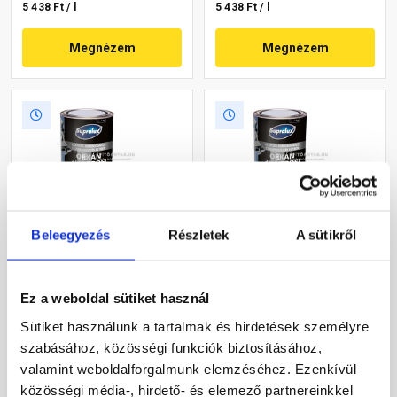
5 438 Ft / l
5 438 Ft / l
Megnézem
Megnézem
Beleegyezés
Részletek
A sütikről
Supralux Orkán 3in1 Profi
Supralux Orkán 3in1 Profi
zománcfesték fémre,
zománcfesték fémre,
selyemfényű alumínium
selyemfényű RAL 8017
Ez a weboldal sütiket használ
0,75 l
csokoládébarna 0,75 l
Raktáron
Raktáron
Sütiket használunk a tartalmak és hirdetések személyre
szabásához, közösségi funkciók biztosításához,
4 840 Ft
/ db
4 840 Ft
/ db
valamint weboldalforgalmunk elemzéséhez. Ezenkívül
6 453 Ft / l
6 453 Ft / l
közösségi média-, hirdető- és elemező partnereinkkel