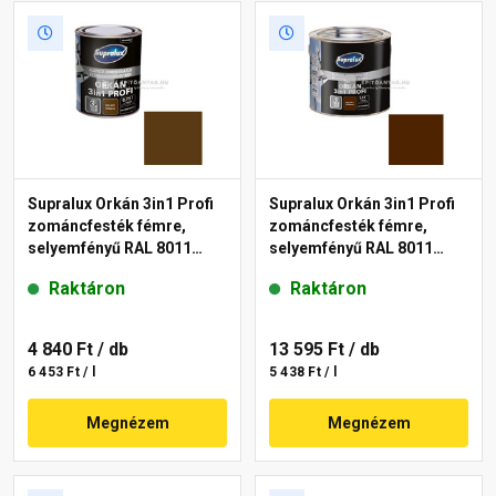
Supralux Orkán 3in1 Profi
Supralux Orkán 3in1 Profi
zománcfesték fémre,
zománcfesték fémre,
selyemfényű RAL 8011
selyemfényű RAL 8011
dióbarna 0,75 l
dióbarna 2,5 l
Raktáron
Raktáron
4 840 Ft
/ db
13 595 Ft
/ db
6 453 Ft / l
5 438 Ft / l
Megnézem
Megnézem