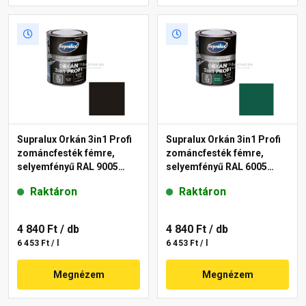
Supralux Orkán 3in1 Profi
Supralux Orkán 3in1 Profi
zománcfesték fémre,
zománcfesték fémre,
selyemfényű RAL 9005
selyemfényű RAL 6005
fekete 0,75 l
mohazöld 0,75 l
Raktáron
Raktáron
4 840 Ft
/ db
4 840 Ft
/ db
6 453 Ft / l
6 453 Ft / l
Megnézem
Megnézem