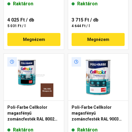
Raktáron
Raktáron
4 025 Ft
/ db
3 715 Ft
/ db
5 031 Ft / l
4 644 Ft / l
Megnézem
Megnézem
Poli-Farbe Cellkolor
Poli-Farbe Cellkolor
magasfényű
magasfényű
zománcfesték RAL 8002
zománcfesték RAL 9003
közepes dió 5 l
fehér 5 l
Raktáron
Raktáron