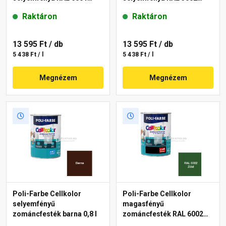
smaragdzöld 2,5 l
vörös 2,5 l
Raktáron
Raktáron
13 595 Ft
/ db
13 595 Ft
/ db
5 438 Ft / l
5 438 Ft / l
Megnézem
Megnézem
Poli-Farbe Cellkolor
Poli-Farbe Cellkolor
selyemfényű
magasfényű
zománcfesték barna 0,8 l
zománcfesték RAL 6002
zöld 0,8 l