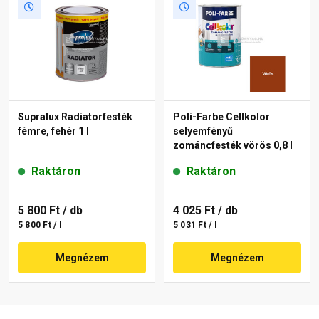
Supralux Radiatorfesték
Poli-Farbe Cellkolor
fémre, fehér 1 l
selyemfényű
zománcfesték vörös 0,8 l
Raktáron
Raktáron
5 800 Ft
/ db
4 025 Ft
/ db
5 800 Ft / l
5 031 Ft / l
Megnézem
Megnézem