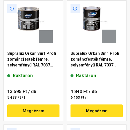
Supralux Orkán 3in1 Profi
Supralux Orkán 3in1 Profi
zománcfesték fémre,
zománcfesték fémre,
selyemfényű RAL 7037
selyemfényű RAL 7037
szürke 2,5 l
szürke 0,75 l
Raktáron
Raktáron
13 595 Ft
/ db
4 840 Ft
/ db
5 438 Ft / l
6 453 Ft / l
Megnézem
Megnézem