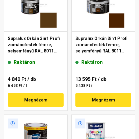
Supralux Orkán 3in1 Profi
Supralux Orkán 3in1 Profi
zománcfesték fémre,
zománcfesték fémre,
selyemfényű RAL 8011
selyemfényű RAL 8011
dióbarna 0,75 l
dióbarna 2,5 l
Raktáron
Raktáron
4 840 Ft
/ db
13 595 Ft
/ db
6 453 Ft / l
5 438 Ft / l
Megnézem
Megnézem