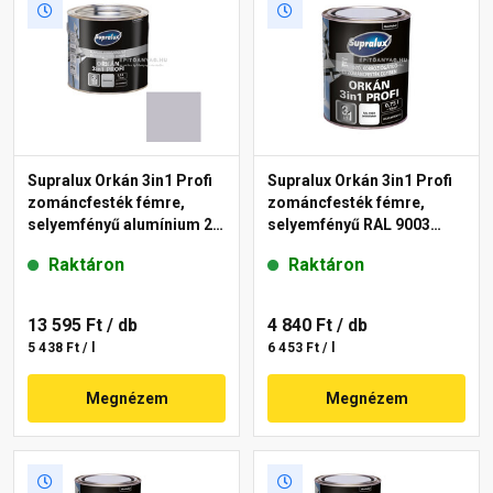
Supralux Orkán 3in1 Profi
Supralux Orkán 3in1 Profi
zománcfesték fémre,
zománcfesték fémre,
selyemfényű alumínium 2,5
selyemfényű RAL 9003
l
fehér 0,75 l
Raktáron
Raktáron
13 595 Ft
/ db
4 840 Ft
/ db
5 438 Ft / l
6 453 Ft / l
Megnézem
Megnézem