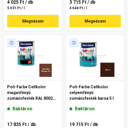
4 025 Ft
/ db
3 715 Ft
/ db
5 031 Ft / l
4 644 Ft / l
Megnézem
Megnézem
Poli-Farbe Cellkolor
Poli-Farbe Cellkolor
magasfényű
selyemfényű
zománcfesték RAL 8002
zománcfesték barna 5 l
közepes dió 5 l
Raktáron
Raktáron
17 835 Ft
/ db
19 715 Ft
/ db