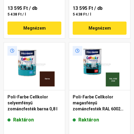
13 595 Ft
/ db
13 595 Ft
/ db
5 438 Ft / l
5 438 Ft / l
Megnézem
Megnézem
Poli-Farbe Cellkolor
Poli-Farbe Cellkolor
selyemfényű
magasfényű
zománcfesték barna 0,8 l
zománcfesték RAL 6002
zöld 0,8 l
Raktáron
Raktáron