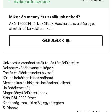
Átvehető akár: 2026-08-07
Mikor és mennyiért szállítunk neked?
Akár 12000 Ft-tól kiszállítjuk. Használd a szállítási díj és
átvételi idő kalkulátorunkat.
KALKULÁLOK
Univerzális zománcfesték fa- és fémfelületekre
Dekoratív védőbevonatot képez
Tartós és élénk színeket biztosít
Kül- és beltérben is használható
Mechanikus és időjárási hatásoknak ellenáll
Jó fedőképesség
Magasfényű felületet képez
Szín: RAL 9003 fehér
Kiadósság: max. 16 m2/l, egy rétegben
5 l/doboz