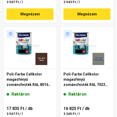
3 567 Ft / l
3 943 Ft / l
Megnézem
Megnézem
Poli-Farbe Cellkolor
Poli-Farbe Cellkolor
magasfényű
magasfényű
zománcfesték RAL 8016
zománcfesték RAL 7023
barna 5 l
hamuszürke 5 l
Raktáron
Raktáron
17 835 Ft
/ db
16 825 Ft
/ db
3 567 Ft / l
3 365 Ft / l