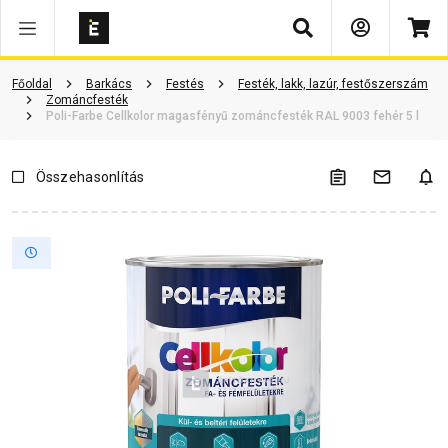
Keresés
Termékinformáció
Vásárlói vélemények
Kérdések és válaszok
Főoldal
Barkács
Festés
Festék, lakk, lazúr, festőszerszám
Zománcfesték
Poli-Farbe Cellkolor magasfényű zománcfesték RAL 9003 fehér 5 l
Összehasonlítás