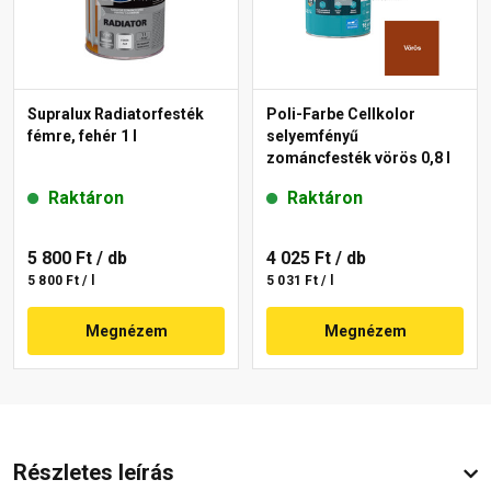
Supralux Radiatorfesték
Poli-Farbe Cellkolor
fémre, fehér 1 l
selyemfényű
zománcfesték vörös 0,8 l
Raktáron
Raktáron
5 800 Ft
/ db
4 025 Ft
/ db
5 800 Ft / l
5 031 Ft / l
Megnézem
Megnézem
Részletes leírás