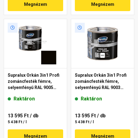
Megnézem
Megnézem
Supralux Orkán 3in1 Profi
Supralux Orkán 3in1 Profi
zománcfesték fémre,
zománcfesték fémre,
selyemfényű RAL 9005
selyemfényű RAL 9003
fekete 2,5 l
fehér 2,5 l
Raktáron
Raktáron
13 595 Ft
/ db
13 595 Ft
/ db
5 438 Ft / l
5 438 Ft / l
Megnézem
Megnézem