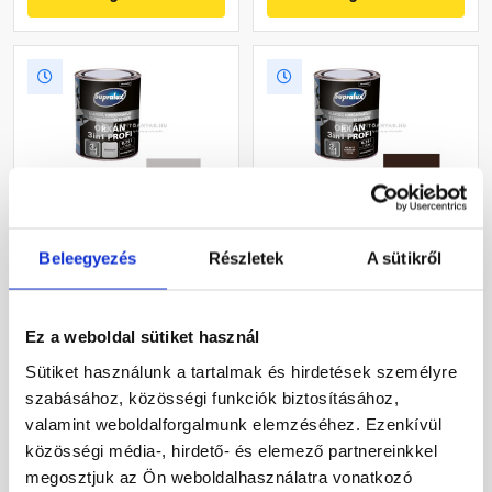
Supralux Orkán 3in1 Profi
Supralux Orkán 3in1 Profi
Beleegyezés
Részletek
A sütikről
zománcfesték fémre,
zománcfesték fémre,
selyemfényű alumínium
selyemfényű RAL 8017
0,75 l
csokoládébarna 0,75 l
Raktáron
Raktáron
Ez a weboldal sütiket használ
Sütiket használunk a tartalmak és hirdetések személyre
4 840 Ft
/ db
4 840 Ft
/ db
szabásához, közösségi funkciók biztosításához,
6 453 Ft / l
6 453 Ft / l
valamint weboldalforgalmunk elemzéséhez. Ezenkívül
közösségi média-, hirdető- és elemező partnereinkkel
Megnézem
Megnézem
megosztjuk az Ön weboldalhasználatra vonatkozó