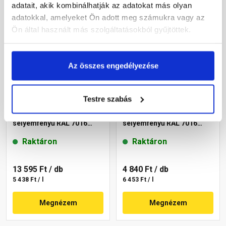
adatait, akik kombinálhatják az adatokat más olyan
adatokkal, amelyeket Ön adott meg számukra vagy az
Ön által használt más szolgáltatásokból gyűjtöttek.
Az összes engedélyezése
Testre szabás
Supralux Orkán 3in1 Profi
Supralux Orkán 3in1 Profi
zománcfesték fémre,
zománcfesték fémre,
selyemfényű RAL 7016
selyemfényű RAL 7016
antracit 2,5 l
antracit 0,75 l
Raktáron
Raktáron
13 595 Ft
/ db
4 840 Ft
/ db
5 438 Ft / l
6 453 Ft / l
Megnézem
Megnézem