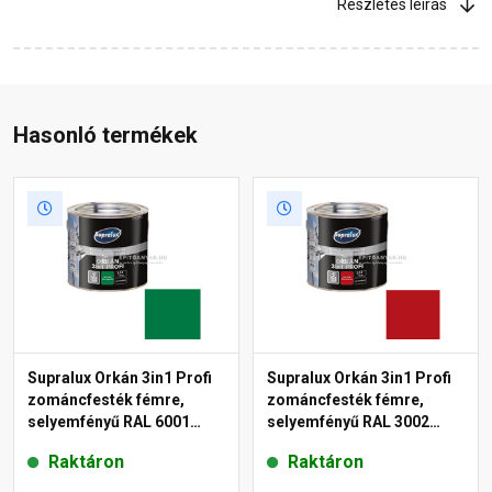
Részletes leírás
Hasonló termékek
Supralux Orkán 3in1 Profi
Supralux Orkán 3in1 Profi
zománcfesték fémre,
zománcfesték fémre,
selyemfényű RAL 6001
selyemfényű RAL 3002
smaragdzöld 2,5 l
vörös 2,5 l
Raktáron
Raktáron