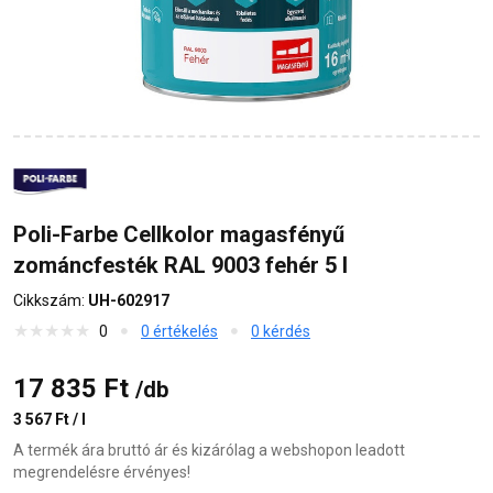
Poli-Farbe Cellkolor magasfényű
zománcfesték RAL 9003 fehér 5 l
Cikkszám:
UH-602917
0
0 értékelés
0 kérdés
17 835 Ft
/db
3 567 Ft / l
A termék ára bruttó ár és kizárólag a webshopon leadott
megrendelésre érvényes!