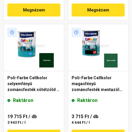
Megnézem
Megnézem
Poli-Farbe Cellkolor
Poli-Farbe Cellkolor
selyemfényű
magasfényű
zománcfesték sötétzöld 5
zománcfesték mentazöld
l
0,8 l
Raktáron
Raktáron
19 715 Ft
/ db
3 715 Ft
/ db
3 943 Ft / l
4 644 Ft / l