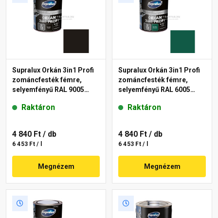
Supralux Orkán 3in1 Profi
Supralux Orkán 3in1 Profi
zománcfesték fémre,
zománcfesték fémre,
selyemfényű RAL 9005
selyemfényű RAL 6005
fekete 0,75 l
mohazöld 0,75 l
Raktáron
Raktáron
4 840 Ft
/ db
4 840 Ft
/ db
6 453 Ft / l
6 453 Ft / l
Megnézem
Megnézem