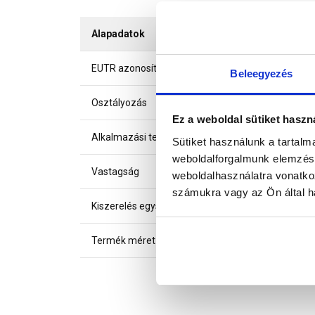
Alapadatok
EUTR azonosító
Beleegyezés
Osztályozás
Ez a weboldal sütiket haszn
Alkalmazási terület
Sütiket használunk a tartal
weboldalforgalmunk elemzésé
Vastagság
weboldalhasználatra vonatko
számukra vagy az Ön által ha
Kiszerelés egysége
Termék méret (szxh)