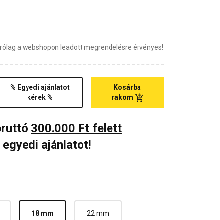
zárólag a webshopon leadott megrendelésre érvényes!
% Egyedi ajánlatot
Kosárba
kérek %
rakom
bruttó
300.000 Ft felett
 egyedi ajánlatot!
18 mm
22 mm