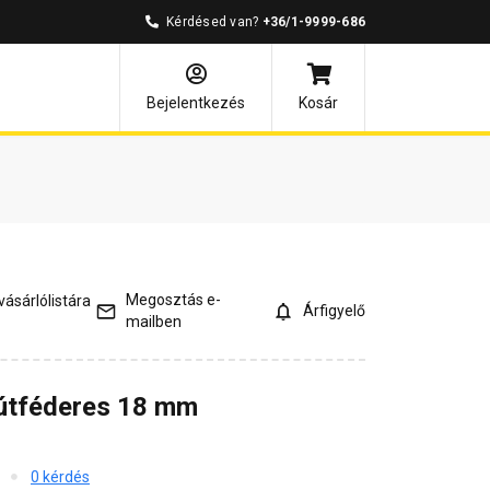
Kérdésed van?
+36/1-9999-686
ódó cikkek
Bejelentkezés
Kosár
Megosztás e-
ásárlólistára
Árfigyelő
mailben
útféderes 18 mm
0 kérdés