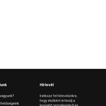
lunk
Hírlevél
 vagyunk?
Iratkozz fel hírlevelünkre,
hogy elsőként értesülj a
rhetőségeink
legújabb termékeinkről és