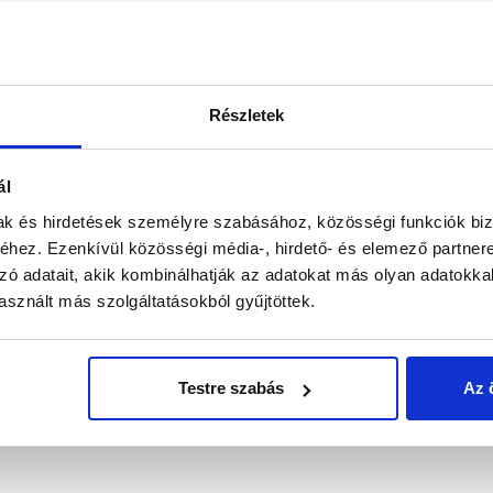
AA5845967
Részletek
I.osztály
ál
beltér, kültér
mak és hirdetések személyre szabásához, közösségi funkciók biz
hez. Ezenkívül közösségi média-, hirdető- és elemező partner
18 mm
zó adatait, akik kombinálhatják az adatokat más olyan adatokka
sznált más szolgáltatásokból gyűjtöttek.
tábla
67,5x250 cm
Testre szabás
Az 