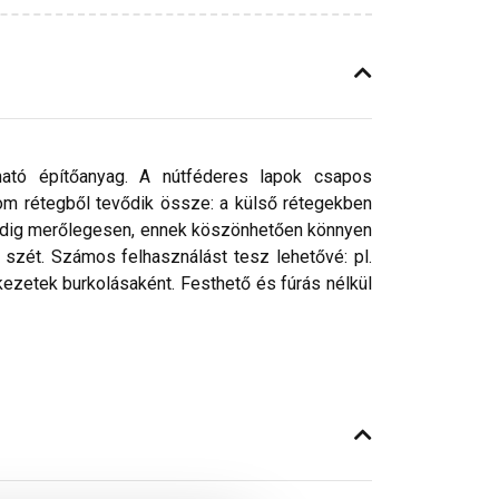
ható építőanyag. A nútféderes lapok csapos
rom rétegből tevődik össze: a külső rétegekben
pedig merőlegesen, ennek köszönhetően könnyen
zét. Számos felhasználást tesz lehetővé: pl.
kezetek burkolásaként. Festhető és fúrás nélkül