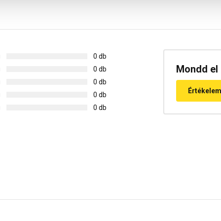
g
0 db
Mondd el 
g
0 db
g
0 db
Értékele
g
0 db
g
0 db