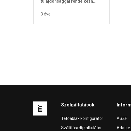
tulajdonsággal rendelkezn...
3 éve
Szolgáltatások
Infor
Tetőablak konfigurátor
ÁSZF
Szállítási díj kalkulátor
Adatkez