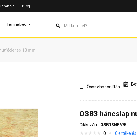
Garancia
Blog
máció
Vásárlói vélemények
Kérdések és válaszok
Kapcsol
Termékek
nútféderes 18 mm
Bev
Összehasonlítás
OSB3 háncslap n
Cikkszám:
OSB18NF675
0
0 értékelés