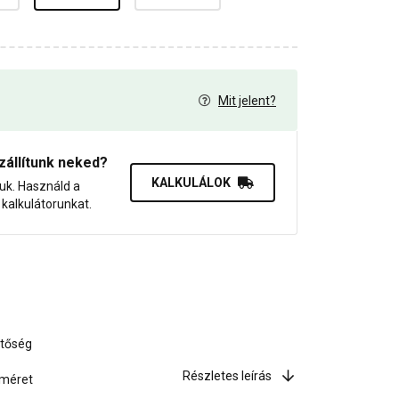
Mit jelent?
6
zállítunk neked?
KALKULÁLOK
juk. Használd a
dő kalkulátorunkat.
etőség
Részletes leírás
améret