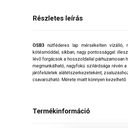
Részletes leírás
OSB3
nútféderes lap mérsékelten vízálló, 
kötésmóddal, síkban, nagy pontossággal illesz
lévő forgácsok a hosszoldallal párhuzamosan 
megmunkálható, nagyfokú szilárdsága révén a
járófelületek alátétszerkezeteként, zsaluzásho
csavarozható. Mérete miatt könnyen kezelhető.
Termékinformáció