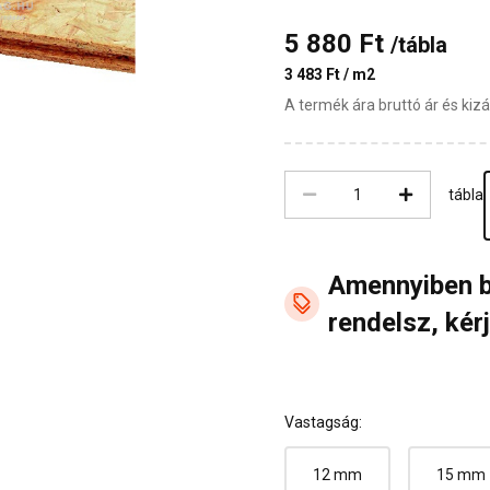
5 880 Ft
/tábla
3 483 Ft / m2
A termék ára bruttó ár és ki
tábla
Amennyiben 
rendelsz, kérj
Vastagság:
12 mm
15 mm