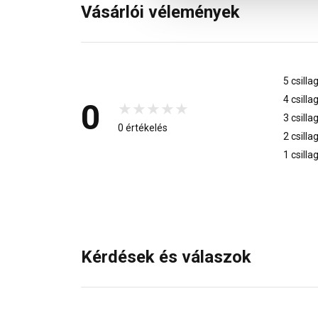
Vásárlói vélemények
5 csilla
4 csilla
0
3 csilla
0 értékelés
2 csilla
1 csilla
Kérdések és válaszok