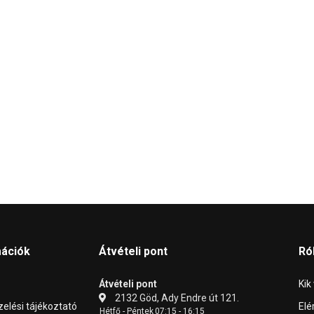
mációk
Átvételi pont
Ró
Átvételi pont
Kik
2132 Göd, Ady Endre út 121.
elési tájékoztató
Elé
Hétfő - Péntek
07:15 - 16:15