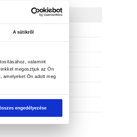
A sütikről
tosításához, valamint
einkkel megosztjuk az Ön
l, amelyeket Ön adott meg
összes engedélyezése