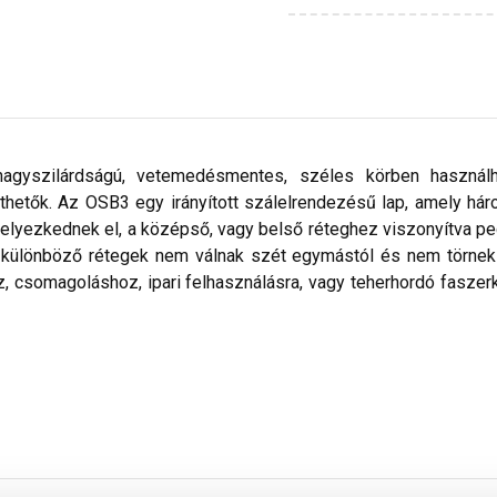
nagyszilárdságú, vetemedésmentes, széles körben használ
thetők. Az OSB3 egy irányított szálelrendezésű lap, amely há
helyezkednek el, a középső, vagy belső réteghez viszonyítva 
 különböző rétegek nem válnak szét egymástól és nem törnek s
z, csomagoláshoz, ipari felhasználásra, vagy teherhordó faszer