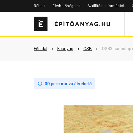
Rólunk
Elérhetőségeink
Szállítási információk
Részletes leírás
Termékinfor
Főoldal
Faanyag
OSB
OSB3 háncslap 
30 perc múlva átvehető