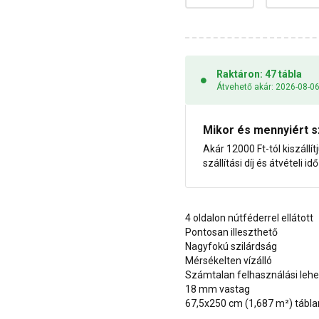
Raktáron: 47 tábla
Átvehető akár: 2026-08-0
Mikor és mennyiért s
Akár 12000 Ft-tól kiszállít
szállítási díj és átvételi i
4 oldalon nútféderrel ellátott
Pontosan illeszthető
Nagyfokú szilárdság
Mérsékelten vízálló
Számtalan felhasználási leh
18 mm vastag
67,5x250 cm (1,687 m²) tábl