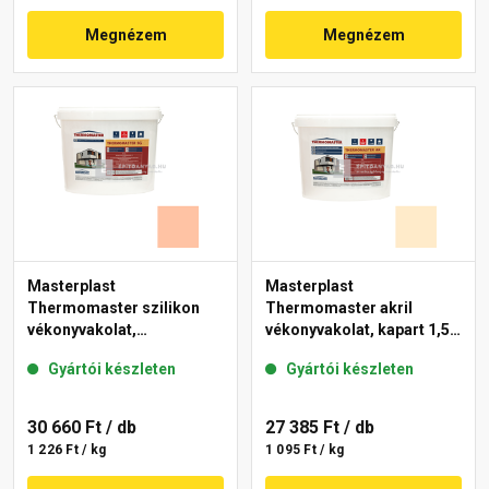
Megnézem
Megnézem
Masterplast
Masterplast
Thermomaster szilikon
Thermomaster akril
vékonyvakolat,
vékonyvakolat, kapart 1,5
gördülőszemcsés 2 mm
mm 01-F 25 kg
Gyártói készleten
Gyártói készleten
15-D 25 kg
30 660 Ft
/ db
27 385 Ft
/ db
1 226 Ft / kg
1 095 Ft / kg