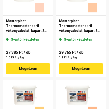
Masterplast
Masterplast
Thermomaster akril
Thermomaster akril
vékonyvakolat, kapart 2
vékonyvakolat, kapart 2
mm 15-E 25 kg
mm 10-D 25 kg
Gyártói készleten
Gyártói készleten
27 385 Ft
/ db
29 765 Ft
/ db
1 095 Ft / kg
1 191 Ft / kg
Megnézem
Megnézem