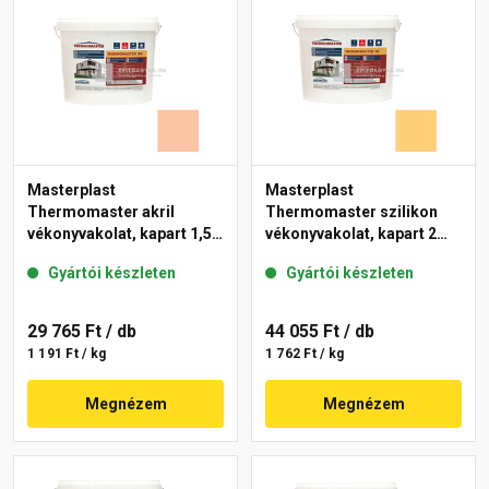
Masterplast
Masterplast
Thermomaster akril
Thermomaster szilikon
vékonyvakolat, kapart 1,5
vékonyvakolat, kapart 2
mm 11-D 25 kg
mm 01-C 25 kg
Gyártói készleten
Gyártói készleten
29 765 Ft
/ db
44 055 Ft
/ db
1 191 Ft / kg
1 762 Ft / kg
Megnézem
Megnézem