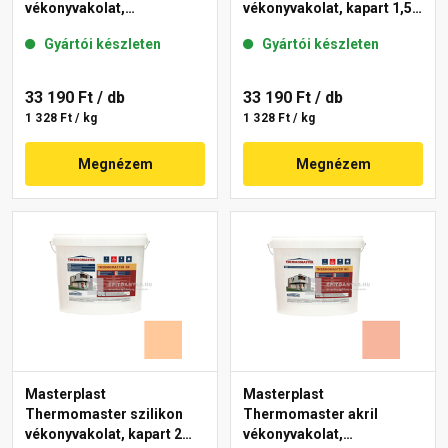
vékonyvakolat,
vékonyvakolat, kapart 1,5
gördülőszemcsés 2 mm
mm 15-C 25 kg
Gyártói készleten
Gyártói készleten
10-C 25 kg
33 190 Ft
/ db
33 190 Ft
/ db
1 328 Ft / kg
1 328 Ft / kg
Megnézem
Megnézem
Masterplast
Masterplast
Thermomaster szilikon
Thermomaster akril
vékonyvakolat, kapart 2
vékonyvakolat,