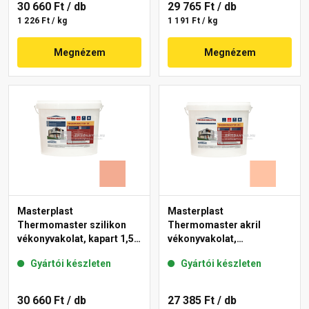
30 660 Ft
/ db
29 765 Ft
/ db
1 226 Ft / kg
1 191 Ft / kg
Megnézem
Megnézem
Masterplast
Masterplast
Thermomaster szilikon
Thermomaster akril
vékonyvakolat, kapart 1,5
vékonyvakolat,
mm 16-C 25 kg
gördülőszemcsés 2 mm
Gyártói készleten
Gyártói készleten
15-D 25 kg
30 660 Ft
/ db
27 385 Ft
/ db