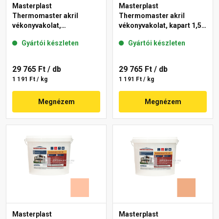
Masterplast
Masterplast
Thermomaster akril
Thermomaster akril
vékonyvakolat,
vékonyvakolat, kapart 1,5
gördülőszemcsés 2 mm
mm 07-D 25 kg
Gyártói készleten
Gyártói készleten
01-E 25 kg
29 765 Ft
/ db
29 765 Ft
/ db
1 191 Ft / kg
1 191 Ft / kg
Megnézem
Megnézem
Masterplast
Masterplast