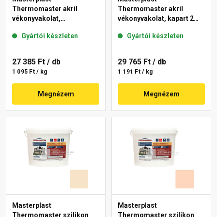
Thermomaster akril
Thermomaster akril
vékonyvakolat,
vékonyvakolat, kapart 2
gördülőszemcsés 2 mm
mm 10-C 25 kg
Gyártói készleten
Gyártói készleten
48-F 25 kg
27 385 Ft
/ db
29 765 Ft
/ db
1 095 Ft / kg
1 191 Ft / kg
Megnézem
Megnézem
Masterplast
Masterplast
Thermomaster szilikon
Thermomaster szilikon