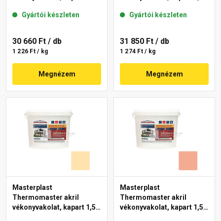
mm 47-D 25 kg
mm 06-D 25 kg
Gyártói készleten
Gyártói készleten
30 660 Ft
/ db
31 850 Ft
/ db
1 226 Ft / kg
1 274 Ft / kg
Megnézem
Megnézem
Masterplast
Masterplast
Thermomaster akril
Thermomaster akril
vékonyvakolat, kapart 1,5
vékonyvakolat, kapart 1,5
mm 01-E 25 kg
mm 16-C 25 kg