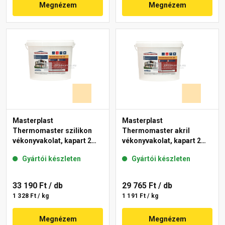
Megnézem
Megnézem
Masterplast
Masterplast
Thermomaster szilikon
Thermomaster akril
vékonyvakolat, kapart 2
vékonyvakolat, kapart 2
mm 01-E 25 kg
mm 01-E 25 kg
Gyártói készleten
Gyártói készleten
33 190 Ft
/ db
29 765 Ft
/ db
1 328 Ft / kg
1 191 Ft / kg
Megnézem
Megnézem