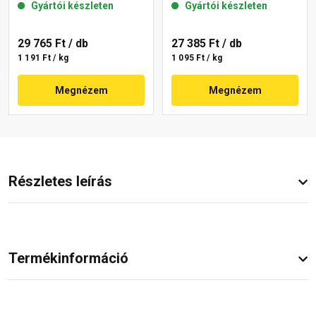
Gyártói készleten
Gyártói készleten
29 765 Ft
/ db
27 385 Ft
/ db
1 191 Ft / kg
1 095 Ft / kg
Megnézem
Megnézem
Részletes leírás
Termékinformáció