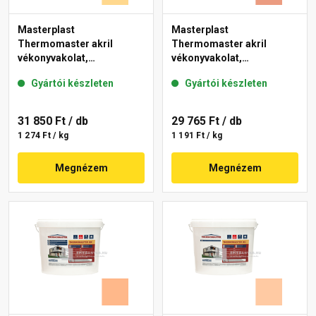
Masterplast
Masterplast
Thermomaster akril
Thermomaster akril
vékonyvakolat,
vékonyvakolat,
gördülőszemcsés 2 mm
gördülőszemcsés 2 mm
Gyártói készleten
Gyártói készleten
01-D 25 kg
17-C 25 kg
31 850 Ft
/ db
29 765 Ft
/ db
1 274 Ft / kg
1 191 Ft / kg
Megnézem
Megnézem