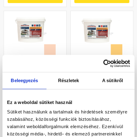
Masterplast
Masterplast
Thermomaster szilikon
Thermomaster akril
vékonyvakolat, kapart 2
vékonyvakolat, kapart 1,5
Beleegyezés
Részletek
A sütikről
mm 11-E 25 kg
mm 01-C 25 kg
Gyártói készleten
Gyártói készleten
Ez a weboldal sütiket használ
30 660 Ft
/ db
40 780 Ft
/ db
Sütiket használunk a tartalmak és hirdetések személyre
1 226 Ft / kg
1 631 Ft / kg
szabásához, közösségi funkciók biztosításához,
valamint weboldalforgalmunk elemzéséhez. Ezenkívül
Megnézem
Megnézem
közösségi média-, hirdető- és elemező partnereinkkel