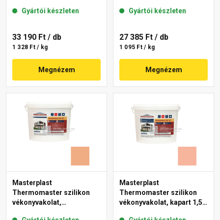
mm 07-D 25 kg
gördülőszemcsés 2 mm
Gyártói készleten
Gyártói készleten
17-D 25 kg
33 190 Ft
/ db
27 385 Ft
/ db
1 328 Ft / kg
1 095 Ft / kg
Megnézem
Megnézem
Masterplast
Masterplast
Thermomaster szilikon
Thermomaster szilikon
vékonyvakolat,
vékonyvakolat, kapart 1,5
gördülőszemcsés 2 mm
mm 17-D 25 kg