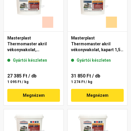
Masterplast
Masterplast
Thermomaster akril
Thermomaster akril
vékonyvakolat,
vékonyvakolat, kapart 1,5
gördülőszemcsés 2 mm
mm 01-D 25 kg
Gyártói készleten
Gyártói készleten
15-E 25 kg
27 385 Ft
/ db
31 850 Ft
/ db
1 095 Ft / kg
1 274 Ft / kg
Megnézem
Megnézem