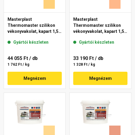
Masterplast
Masterplast
Thermomaster szilikon
Thermomaster szilikon
vékonyvakolat, kapart 1,5
vékonyvakolat, kapart 1,5
mm 01-C 25 kg
mm 10-C 25 kg
Gyártói készleten
Gyártói készleten
44 055 Ft
/ db
33 190 Ft
/ db
1 762 Ft / kg
1 328 Ft / kg
Megnézem
Megnézem