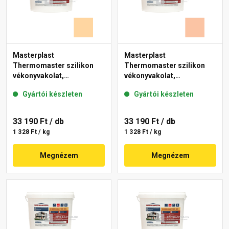
Masterplast
Masterplast
Thermomaster szilikon
Thermomaster szilikon
vékonyvakolat,
vékonyvakolat,
gördülőszemcsés 2 mm
gördülőszemcsés 2 mm
Gyártói készleten
Gyártói készleten
06-E 25 kg
11-D 25 kg
33 190 Ft
/ db
33 190 Ft
/ db
1 328 Ft / kg
1 328 Ft / kg
Megnézem
Megnézem