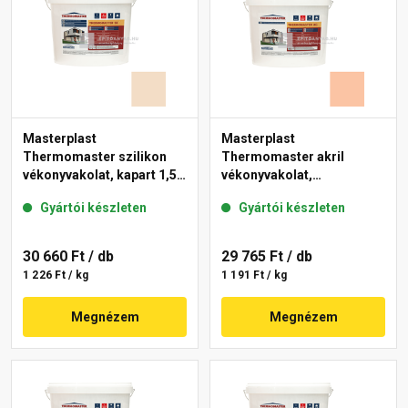
Masterplast
Masterplast
Thermomaster szilikon
Thermomaster akril
vékonyvakolat, kapart 1,5
vékonyvakolat,
mm 47-E 25 kg
gördülőszemcsés 2 mm
Gyártói készleten
Gyártói készleten
11-D 25 kg
30 660 Ft
/ db
29 765 Ft
/ db
1 226 Ft / kg
1 191 Ft / kg
Megnézem
Megnézem