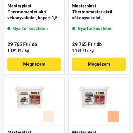
Masterplast
Masterplast
Thermomaster akril
Thermomaster akril
vékonyvakolat, kapart 1,5
vékonyvakolat,
mm 10-C 25 kg
gördülőszemcsés 2 mm
Gyártói készleten
Gyártói készleten
10-D 25 kg
29 765 Ft
/ db
29 765 Ft
/ db
1 191 Ft / kg
1 191 Ft / kg
Megnézem
Megnézem
Masterplast
Masterplast