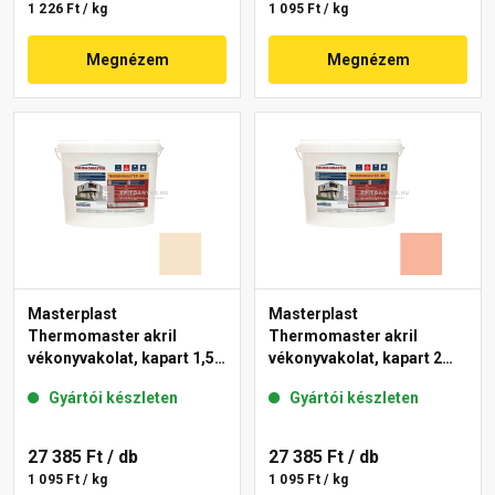
1 226 Ft / kg
1 095 Ft / kg
Megnézem
Megnézem
Masterplast
Masterplast
Thermomaster akril
Thermomaster akril
vékonyvakolat, kapart 1,5
vékonyvakolat, kapart 2
mm 48-E 25 kg
mm 17-D 25 kg
Gyártói készleten
Gyártói készleten
27 385 Ft
/ db
27 385 Ft
/ db
1 095 Ft / kg
1 095 Ft / kg