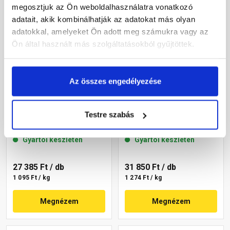
megosztjuk az Ön weboldalhasználatra vonatkozó
adatait, akik kombinálhatják az adatokat más olyan
adatokkal, amelyeket Ön adott meg számukra vagy az
Ön által használt más szolgáltatásokból gyűjtöttek.
Az összes engedélyezése
Masterplast
Masterplast
Thermomaster akril
Thermomaster akril
Testre szabás
vékonyvakolat,
vékonyvakolat,
gördülőszemcsés 2 mm
gördülőszemcsés 2 mm
Gyártói készleten
Gyártói készleten
16-C 25 kg
07-C 25 kg
27 385 Ft
/ db
31 850 Ft
/ db
1 095 Ft / kg
1 274 Ft / kg
Megnézem
Megnézem