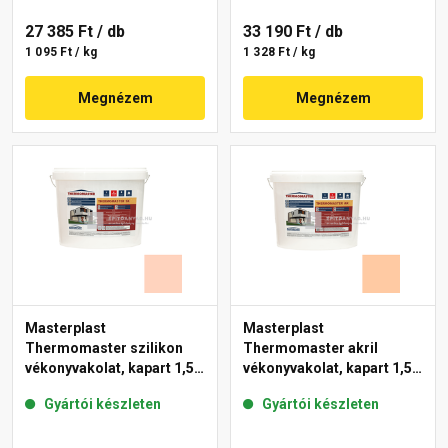
27 385 Ft
/ db
33 190 Ft
/ db
1 095 Ft / kg
1 328 Ft / kg
Megnézem
Megnézem
Masterplast
Masterplast
Thermomaster szilikon
Thermomaster akril
vékonyvakolat, kapart 1,5
vékonyvakolat, kapart 1,5
mm 15-E 25 kg
mm 10-D 25 kg
Gyártói készleten
Gyártói készleten