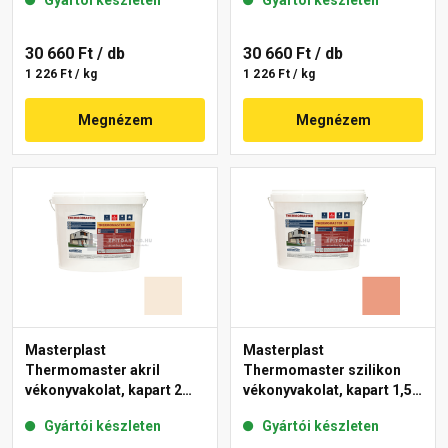
Gyártói készleten
Gyártói készleten
11-C 25 kg
30 660 Ft
/ db
30 660 Ft
/ db
1 226 Ft / kg
1 226 Ft / kg
Megnézem
Megnézem
Masterplast
Masterplast
Thermomaster akril
Thermomaster szilikon
vékonyvakolat, kapart 2
vékonyvakolat, kapart 1,5
mm 47-F 25 kg
mm 17-C 25 kg
Gyártói készleten
Gyártói készleten