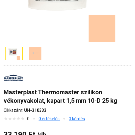
Masterplast Thermomaster szilikon
vékonyvakolat, kapart 1,5 mm 10-D 25 kg
Cikkszám:
UH-310333
0
0 értékelés
0 kérdés
33 190 Ft
/db