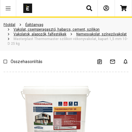
Keresés
Vásárlói vélemények
Kérdések és válaszok
Kapcsolódó cikkek
Főoldal
Építőanyag
Vakolat, csemperagasztó, habarcs, cement, szilikon
Vakolatok, alapozók, falfestékek
Nemesvakolat, színezővakolat
Masterplast Thermomaster szilikon vékonyvakolat, kapart 1,5 mm 10-
D 25 kg
Összehasonlítás