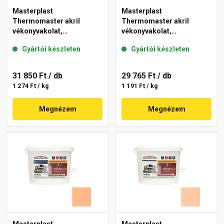
Masterplast
Masterplast
Thermomaster akril
Thermomaster akril
vékonyvakolat,
vékonyvakolat,
gördülőszemcsés 2 mm
gördülőszemcsés 2 mm
Gyártói készleten
Gyártói készleten
01-D 25 kg
17-C 25 kg
31 850 Ft
/ db
29 765 Ft
/ db
1 274 Ft / kg
1 191 Ft / kg
Megnézem
Megnézem