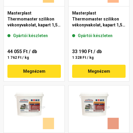
Masterplast
Masterplast
Thermomaster szilikon
Thermomaster szilikon
vékonyvakolat, kapart 1,5
vékonyvakolat, kapart 1,5
mm 01-C 25 kg
mm 10-C 25 kg
Gyártói készleten
Gyártói készleten
44 055 Ft
/ db
33 190 Ft
/ db
1 762 Ft / kg
1 328 Ft / kg
Megnézem
Megnézem