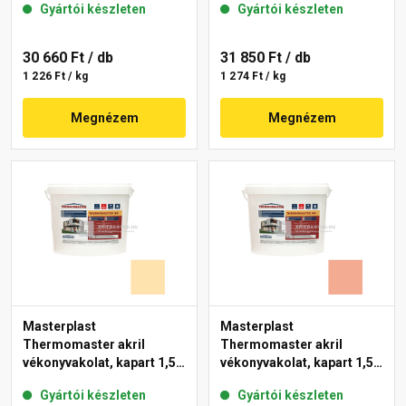
Gyártói készleten
Gyártói készleten
30 660 Ft
/ db
31 850 Ft
/ db
1 226 Ft / kg
1 274 Ft / kg
Megnézem
Megnézem
Masterplast
Masterplast
Thermomaster akril
Thermomaster akril
vékonyvakolat, kapart 1,5
vékonyvakolat, kapart 1,5
mm 01-E 25 kg
mm 16-C 25 kg
Gyártói készleten
Gyártói készleten