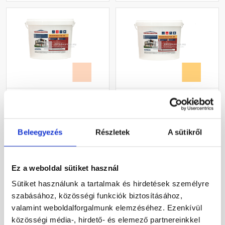
Masterplast
Masterplast
Thermomaster szilikon
Thermomaster akril
vékonyvakolat, kapart 2
vékonyvakolat, kapart 1,5
mm 11-E 25 kg
mm 01-C 25 kg
Beleegyezés
Részletek
A sütikről
Gyártói készleten
Gyártói készleten
30 660 Ft
/ db
40 780 Ft
/ db
Ez a weboldal sütiket használ
1 226 Ft / kg
1 631 Ft / kg
Sütiket használunk a tartalmak és hirdetések személyre
szabásához, közösségi funkciók biztosításához,
Megnézem
Megnézem
valamint weboldalforgalmunk elemzéséhez. Ezenkívül
közösségi média-, hirdető- és elemező partnereinkkel