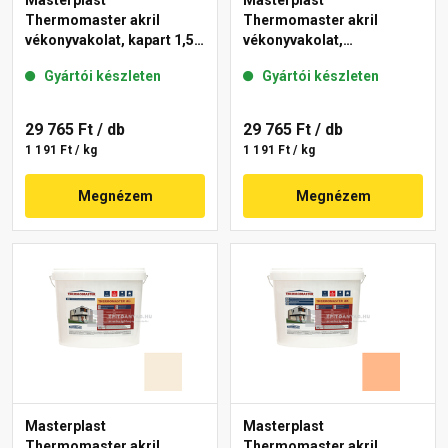
Masterplast
Masterplast
Thermomaster akril
Thermomaster akril
vékonyvakolat, kapart 1,5
vékonyvakolat,
mm 10-C 25 kg
gördülőszemcsés 2 mm
Gyártói készleten
Gyártói készleten
10-D 25 kg
29 765 Ft
/ db
29 765 Ft
/ db
1 191 Ft / kg
1 191 Ft / kg
Megnézem
Megnézem
Masterplast
Masterplast
Thermomaster akril
Thermomaster akril