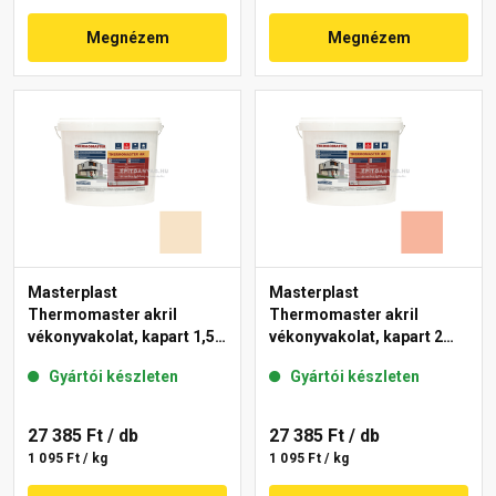
Megnézem
Megnézem
Masterplast
Masterplast
Thermomaster akril
Thermomaster akril
vékonyvakolat, kapart 1,5
vékonyvakolat, kapart 2
mm 48-E 25 kg
mm 17-D 25 kg
Gyártói készleten
Gyártói készleten
27 385 Ft
/ db
27 385 Ft
/ db
1 095 Ft / kg
1 095 Ft / kg