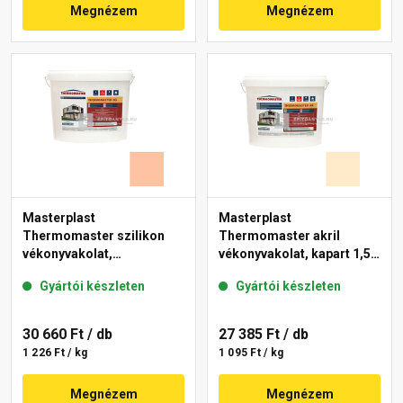
Megnézem
Megnézem
Masterplast
Masterplast
Thermomaster szilikon
Thermomaster akril
vékonyvakolat,
vékonyvakolat, kapart 1,5
gördülőszemcsés 2 mm
mm 01-F 25 kg
Gyártói készleten
Gyártói készleten
15-D 25 kg
30 660 Ft
/ db
27 385 Ft
/ db
1 226 Ft / kg
1 095 Ft / kg
Megnézem
Megnézem