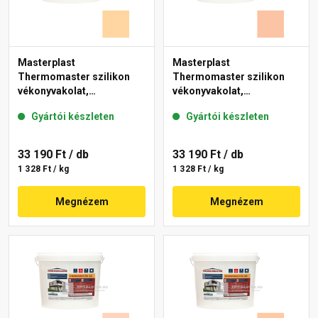
Masterplast
Masterplast
Thermomaster szilikon
Thermomaster szilikon
vékonyvakolat,
vékonyvakolat,
gördülőszemcsés 2 mm
gördülőszemcsés 2 mm
Gyártói készleten
Gyártói készleten
06-E 25 kg
11-D 25 kg
33 190 Ft
/ db
33 190 Ft
/ db
1 328 Ft / kg
1 328 Ft / kg
Megnézem
Megnézem