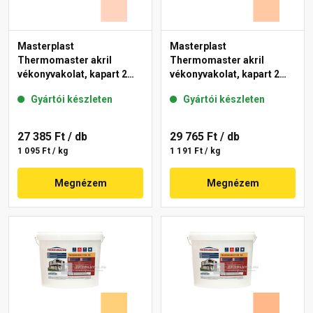
Masterplast
Masterplast
Thermomaster akril
Thermomaster akril
vékonyvakolat, kapart 2
vékonyvakolat, kapart 2
mm 15-E 25 kg
mm 10-D 25 kg
Gyártói készleten
Gyártói készleten
27 385 Ft
/ db
29 765 Ft
/ db
1 095 Ft / kg
1 191 Ft / kg
Megnézem
Megnézem