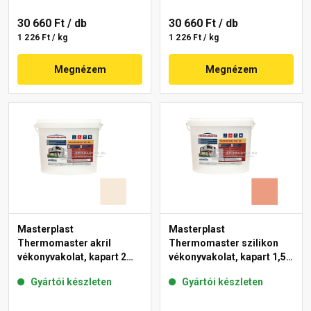
30 660 Ft
/ db
30 660 Ft
/ db
1 226 Ft / kg
1 226 Ft / kg
Megnézem
Megnézem
Masterplast
Masterplast
Thermomaster akril
Thermomaster szilikon
vékonyvakolat, kapart 2
vékonyvakolat, kapart 1,5
mm 47-F 25 kg
mm 17-C 25 kg
Gyártói készleten
Gyártói készleten