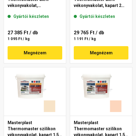
vékonyvakolat,
vékonyvakolat, kapart 2
gördülőszemcsés 2 mm
mm 10-C 25 kg
Gyártói készleten
Gyártói készleten
48-F 25 kg
27 385 Ft
/ db
29 765 Ft
/ db
1 095 Ft / kg
1 191 Ft / kg
Megnézem
Megnézem
Masterplast
Masterplast
Thermomaster szilikon
Thermomaster szilikon
vékonyvakolat, kapart 1,5
vékonyvakolat, kapart 1,5