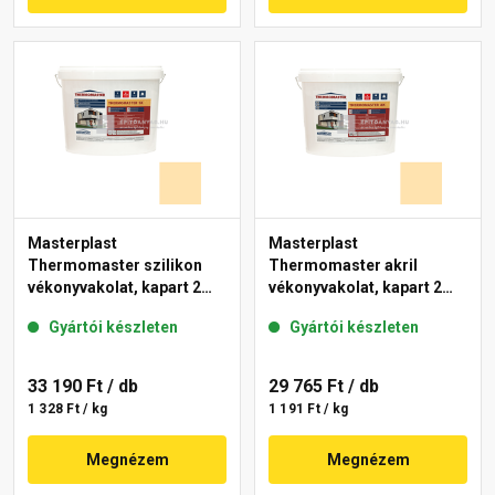
Masterplast
Masterplast
Thermomaster szilikon
Thermomaster akril
vékonyvakolat, kapart 2
vékonyvakolat, kapart 2
mm 01-E 25 kg
mm 01-E 25 kg
Gyártói készleten
Gyártói készleten
33 190 Ft
/ db
29 765 Ft
/ db
1 328 Ft / kg
1 191 Ft / kg
Megnézem
Megnézem