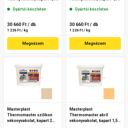
mm 48-E 25 kg
mm 11-E 25 kg
Gyártói készleten
Gyártói készleten
30 660 Ft
/ db
30 660 Ft
/ db
1 226 Ft / kg
1 226 Ft / kg
Megnézem
Megnézem
Masterplast
Masterplast
Thermomaster szilikon
Thermomaster akril
vékonyvakolat, kapart 2
vékonyvakolat, kapart 1,5
mm 47-D 25 kg
mm 06-D 25 kg