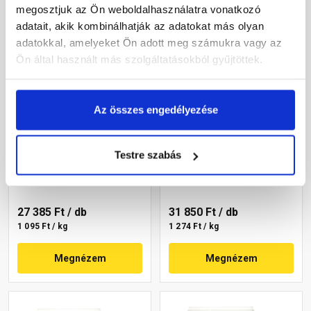
megosztjuk az Ön weboldalhasználatra vonatkozó
adatait, akik kombinálhatják az adatokat más olyan
adatokkal, amelyeket Ön adott meg számukra vagy az
Ön által használt más szolgáltatásokból gyűjtöttek.
Az összes engedélyezése
Masterplast
Masterplast
Thermomaster akril
Thermomaster akril
vékonyvakolat,
vékonyvakolat,
Testre szabás
gördülőszemcsés 2 mm
gördülőszemcsés 2 mm
Gyártói készleten
Gyártói készleten
16-C 25 kg
07-C 25 kg
27 385 Ft
/ db
31 850 Ft
/ db
1 095 Ft / kg
1 274 Ft / kg
Megnézem
Megnézem