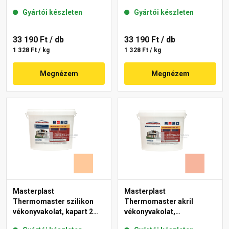
gördülőszemcsés 2 mm
mm 15-C 25 kg
Gyártói készleten
Gyártói készleten
10-C 25 kg
33 190 Ft
/ db
33 190 Ft
/ db
1 328 Ft / kg
1 328 Ft / kg
Megnézem
Megnézem
Masterplast
Masterplast
Thermomaster szilikon
Thermomaster akril
vékonyvakolat, kapart 2
vékonyvakolat,
mm 07-D 25 kg
gördülőszemcsés 2 mm