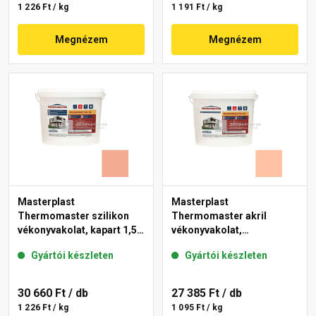
1 226 Ft / kg
1 191 Ft / kg
Megnézem
Megnézem
Masterplast
Masterplast
Thermomaster szilikon
Thermomaster akril
vékonyvakolat, kapart 1,5
vékonyvakolat,
mm 16-C 25 kg
gördülőszemcsés 2 mm
Gyártói készleten
Gyártói készleten
15-D 25 kg
30 660 Ft
/ db
27 385 Ft
/ db
1 226 Ft / kg
1 095 Ft / kg