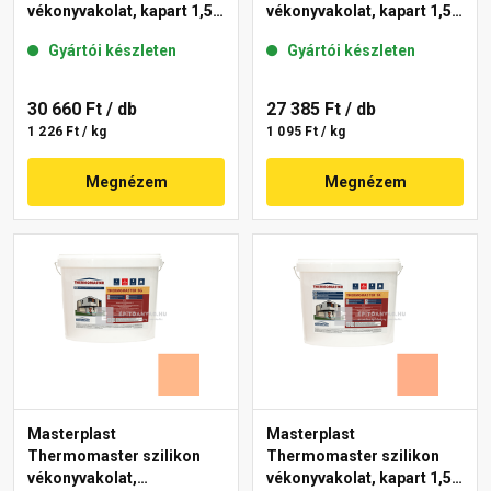
vékonyvakolat, kapart 1,5
vékonyvakolat, kapart 1,5
mm 15-D 25 kg
mm 11-C 25 kg
Gyártói készleten
Gyártói készleten
30 660 Ft
/ db
27 385 Ft
/ db
1 226 Ft / kg
1 095 Ft / kg
Megnézem
Megnézem
Masterplast
Masterplast
Thermomaster szilikon
Thermomaster szilikon
vékonyvakolat,
vékonyvakolat, kapart 1,5