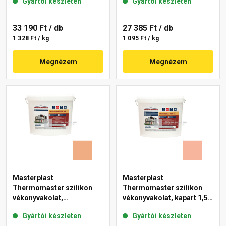
Gyártói készleten
Gyártói készleten
17-D 25 kg
33 190 Ft
/ db
27 385 Ft
/ db
1 328 Ft / kg
1 095 Ft / kg
Megnézem
Megnézem
Masterplast
Masterplast
Thermomaster szilikon
Thermomaster szilikon
vékonyvakolat,
vékonyvakolat, kapart 1,5
gördülőszemcsés 2 mm
mm 17-D 25 kg
Gyártói készleten
Gyártói készleten
11-C 25 kg