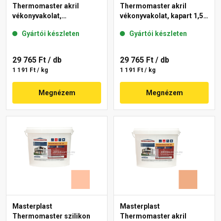
Thermomaster akril
Thermomaster akril
vékonyvakolat,
vékonyvakolat, kapart 1,5
gördülőszemcsés 2 mm
mm 07-D 25 kg
Gyártói készleten
Gyártói készleten
01-E 25 kg
29 765 Ft
/ db
29 765 Ft
/ db
1 191 Ft / kg
1 191 Ft / kg
Megnézem
Megnézem
Masterplast
Masterplast
Thermomaster szilikon
Thermomaster akril