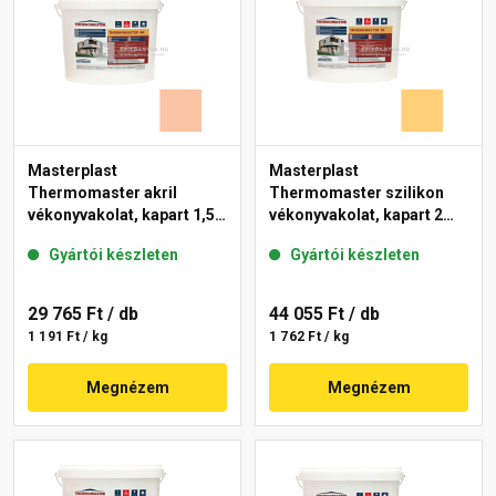
Masterplast
Masterplast
Thermomaster akril
Thermomaster szilikon
vékonyvakolat, kapart 1,5
vékonyvakolat, kapart 2
mm 11-D 25 kg
mm 01-C 25 kg
Gyártói készleten
Gyártói készleten
29 765 Ft
/ db
44 055 Ft
/ db
1 191 Ft / kg
1 762 Ft / kg
Megnézem
Megnézem