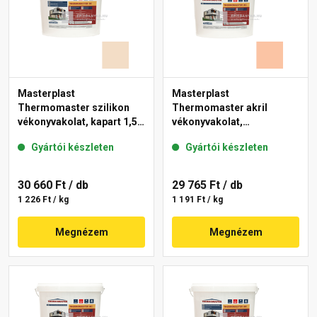
Masterplast
Masterplast
Thermomaster szilikon
Thermomaster akril
vékonyvakolat, kapart 1,5
vékonyvakolat,
mm 47-E 25 kg
gördülőszemcsés 2 mm
Gyártói készleten
Gyártói készleten
11-D 25 kg
30 660 Ft
/ db
29 765 Ft
/ db
1 226 Ft / kg
1 191 Ft / kg
Megnézem
Megnézem