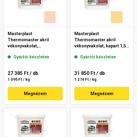
Masterplast
Masterplast
Thermomaster akril
Thermomaster akril
vékonyvakolat,
vékonyvakolat, kapart 1,5
gördülőszemcsés 2 mm
mm 01-D 25 kg
Gyártói készleten
Gyártói készleten
15-E 25 kg
27 385 Ft
/ db
31 850 Ft
/ db
1 095 Ft / kg
1 274 Ft / kg
Megnézem
Megnézem