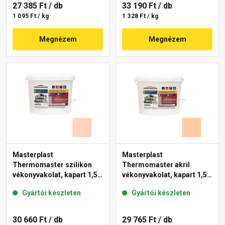
27 385 Ft
/ db
33 190 Ft
/ db
1 095 Ft / kg
1 328 Ft / kg
Megnézem
Megnézem
Masterplast
Masterplast
Thermomaster szilikon
Thermomaster akril
vékonyvakolat, kapart 1,5
vékonyvakolat, kapart 1,5
mm 15-E 25 kg
mm 10-D 25 kg
Gyártói készleten
Gyártói készleten
30 660 Ft
/ db
29 765 Ft
/ db