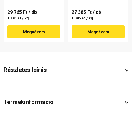
29 765 Ft
/ db
27 385 Ft
/ db
1 191 Ft / kg
1 095 Ft / kg
Megnézem
Megnézem
Részletes leírás
Termékinformáció