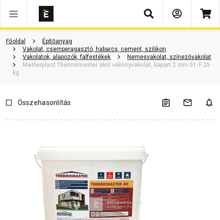
Keresés
Vásárlói vélemények
Kérdések és válaszok
Kapcsolódó cikkek
Főoldal
Építőanyag
Vakolat, csemperagasztó, habarcs, cement, szilikon
Vakolatok, alapozók, falfestékek
Nemesvakolat, színezővakolat
Masterplast Thermomaster akril vékonyvakolat, kapart 2 mm 01-F 25
kg
Összehasonlítás