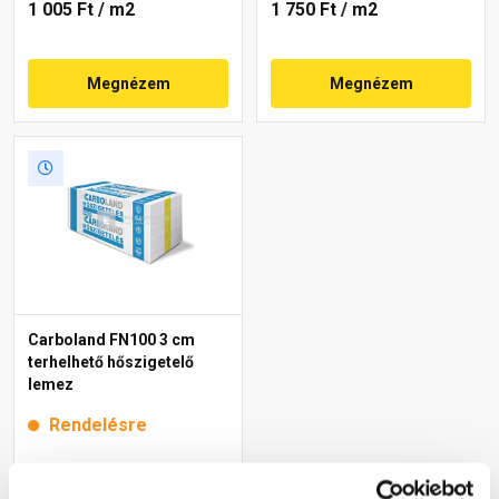
1 005 Ft
/ m2
1 750 Ft
/ m2
Megnézem
Megnézem
Carboland FN100 3 cm
terhelhető hőszigetelő
lemez
Rendelésre
1 090 Ft
/ m2