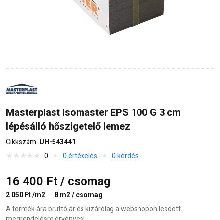
Masterplast Isomaster EPS 100 G 3 cm
lépésálló hőszigetelő lemez
Cikkszám:
UH-543441
0
0 értékelés
0 kérdés
16 400 Ft / csomag
2 050 Ft /m2
8 m2 / csomag
A termék ára bruttó ár és kizárólag a webshopon leadott
megrendelésre érvényes!