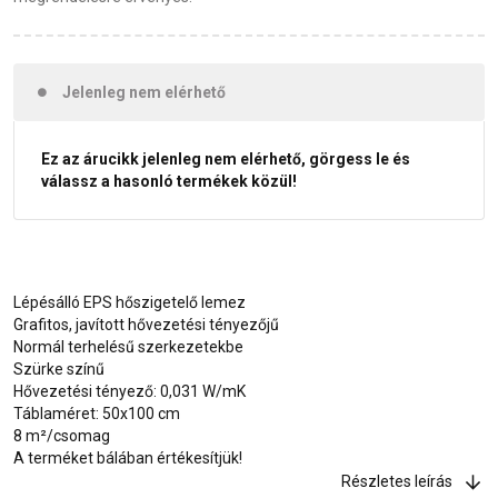
Jelenleg nem elérhető
Ez az árucikk jelenleg nem elérhető, görgess le és
válassz a hasonló termékek közül!
Lépésálló EPS hőszigetelő lemez
Grafitos, javított hővezetési tényezőjű
Normál terhelésű szerkezetekbe
Szürke színű
Hővezetési tényező: 0,031 W/mK
Táblaméret: 50x100 cm
8 m²/csomag
A terméket bálában értékesítjük!
Részletes leírás