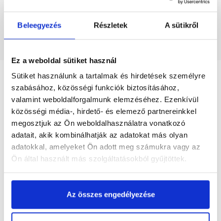
Beleegyezés
Részletek
A sütikről
Megnézem
Ez a weboldal sütiket használ
Sütiket használunk a tartalmak és hirdetések személyre
szabásához, közösségi funkciók biztosításához,
Szükséged lehet rá
valamint weboldalforgalmunk elemzéséhez. Ezenkívül
közösségi média-, hirdető- és elemező partnereinkkel
megosztjuk az Ön weboldalhasználatra vonatkozó
adatait, akik kombinálhatják az adatokat más olyan
Részletes leírás
adatokkal, amelyeket Ön adott meg számukra vagy az
Ön által használt más szolgáltatásokból gyűjtöttek.
Az összes engedélyezése
Termékinformáció