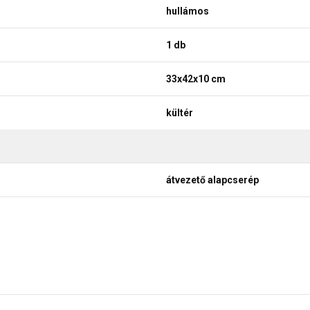
hullámos
1 db
33x42x10 cm
kültér
átvezető alapcserép