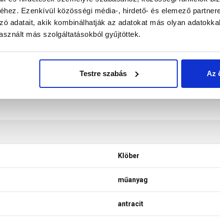
don biztosítani a termékeink színének a lehető leginkább val
hez. Ezenkívül közösségi média-, hirdető- és elemező partner
nek a legtöbb esetben nem tükrözik 100%-ban a valóságot, a ké
zó adatait, akik kombinálhatják az adatokat más olyan adatokka
sznált más szolgáltatásokból gyűjtöttek.
Testre szabás
Az 
Klöber
műanyag
antracit