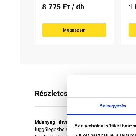
8 775 Ft
/ db
1
Megnézem
Részletes leírás
Beleegyezés
Műanyag átvezető alapcserép
antennakive
Ez a weboldal sütiket haszn
függőlegesbe állítható 20-50 fokos tetőhajlás kö
Sütiket használunk a tartal