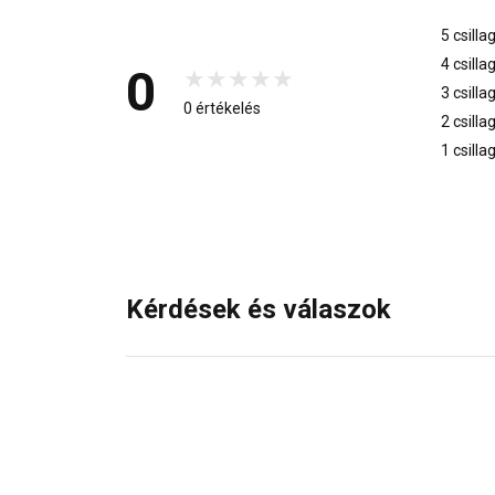
5 csilla
4 csilla
0
3 csilla
0 értékelés
2 csilla
1 csilla
Kérdések és válaszok