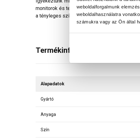
Igyekeztünk minden technikailag lehetséges mó
weboldalforgalmunk elemzésé
monitorok és telefonok kijelzőin megjelenő szí
weboldalhasználatra vonatko
a tényleges színektől.
számukra vagy az Ön által ha
Termékinformáció
Alapadatok
Gyártó
Anyaga
Szín