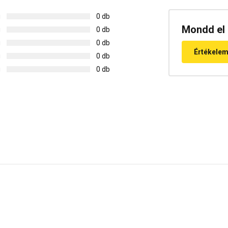
g
0 db
Mondd el 
g
0 db
g
0 db
Értékele
g
0 db
g
0 db