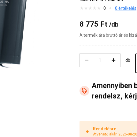
0
0 értékelés
8 775 Ft
/db
A termék ára bruttó ár és ki
db
Amennyiben 
rendelsz, kérj
Rendelésre
Átvehető akár: 2026-08-2