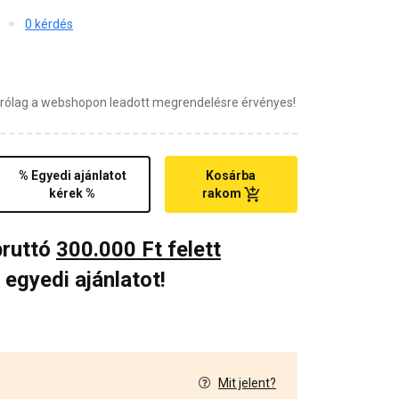
0 kérdés
zárólag a webshopon leadott megrendelésre érvényes!
% Egyedi ajánlatot
Kosárba
kérek %
rakom
bruttó
300.000 Ft felett
 egyedi ajánlatot!
Mit jelent?
0