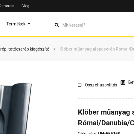
Garancia
Blog
leírás
Termékinformáció
Vásárlói vélemények
Kérdések 
Termékek
rép, tetőcserép kiegészítő
Klöber műanyag alapcserép Római/Da
Bev
Összehasonlítás
Klöber műanyag 
Római/Danubia/C
Cikkszám:
UH-555159