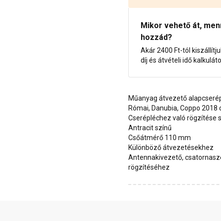
Mikor vehető át, menny
hozzád?
Akár 2400 Ft-tól kiszállítj
díj és átvételi idő kalkulát
Műanyag átvezető alapcseré
Római, Danubia, Coppo 2018
Cserépléchez való rögzítése
Antracit színű
Csőátmérő 110 mm
Különböző átvezetésekhez
Antennakivezető, csatornasze
rögzítéséhez