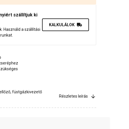
iért szállítjuk ki
KALKULÁLOK
uk. Használd a szállítási
orunkat.
p
 cseréphez
 szükséges
llőző, füstgázkivezető
Részletes leírás