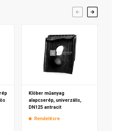
Előző
Következő
rép
Klöber műanyag
rös
alapcserép, univerzális,
DN125 antracit
Rendelésre