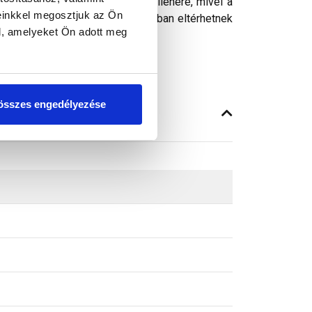
ósághű megjelenítését. Ennek ellenére, mivel a
einkkel megosztjuk az Ön
peken látható színek árnyalataikban eltérhetnek
l, amelyeket Ön adott meg
összes engedélyezése