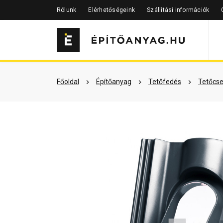
Rólunk
Elérhetőségeink
Szállítási információk
Szükséged lehet rá
Részletes 
Főoldal
Építőanyag
Tetőfedés
Tetőcse