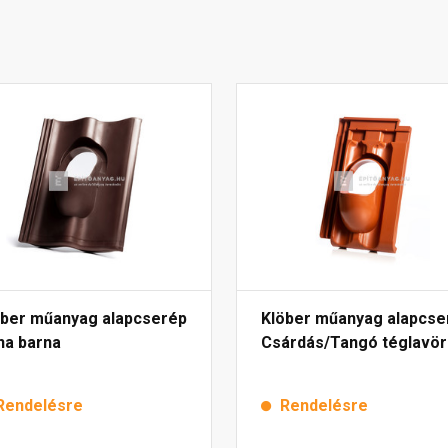
öber műanyag alapcserép
Klöber műanyag alapcse
na barna
Csárdás/Tangó téglavö
Rendelésre
Rendelésre