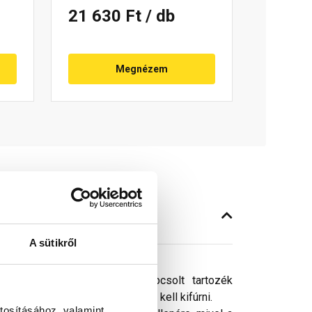
21 630 Ft
/ db
Megnézem
A sütikről
a és rögzítésére. A hozzá kapcsolt tartozék
A kapcsok helyét az adaptereken kell kifúrni.
tosításához, valamint