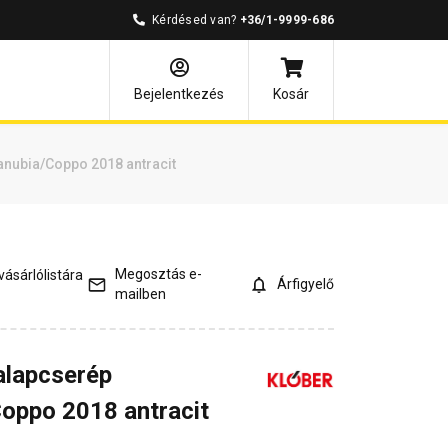
Kérdésed van?
+36/1-9999-686
és válaszok
Kapcsolódó cikkek
Bejelentkezés
Kosár
nubia/Coppo 2018 antracit
Megosztás e-
ásárlólistára
Árfigyelő
mailben
alapcserép
oppo 2018 antracit