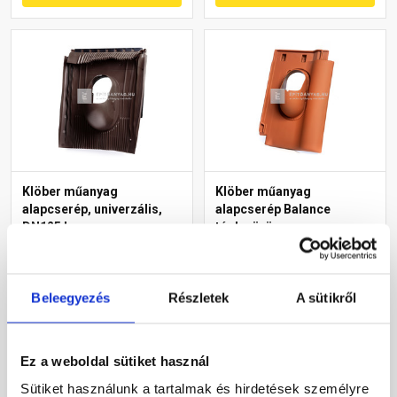
Klöber műanyag
Klöber műanyag
alapcserép, univerzális,
alapcserép Balance
DN125 barna
téglavörös
Rendelésre
Rendelésre
Beleegyezés
Részletek
A sütikről
22 485 Ft
/ db
56 875 Ft
/ db
Ez a weboldal sütiket használ
Megnézem
Megnézem
Sütiket használunk a tartalmak és hirdetések személyre