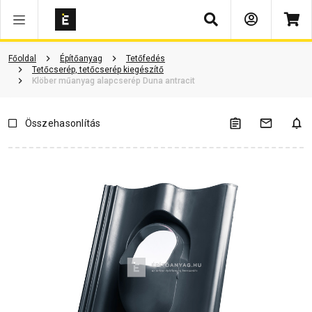
Keresés
Vásárlói vélemények
Kérdések és válaszok
Kapcsolódó cikkek
Főoldal
Építőanyag
Tetőfedés
Tetőcserép, tetőcserép kiegészítő
Klöber műanyag alapcserép Duna antracit
Összehasonlítás