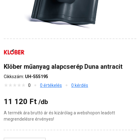
Klöber műanyag alapcserép Duna antracit
Cikkszám:
UH-555195
0
0 értékelés
0 kérdés
11 120 Ft
/db
A termék ára bruttó ár és kizárólag a webshopon leadott
megrendelésre érvényes!