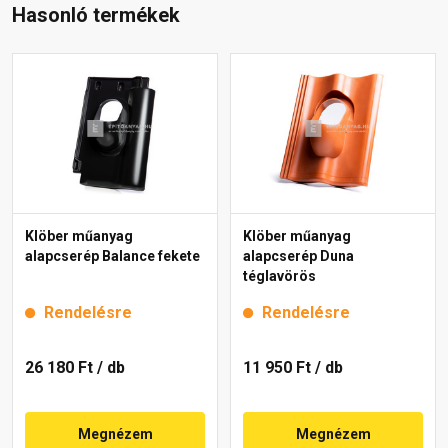
Hasonló termékek
Klöber műanyag
Klöber műanyag
alapcserép Balance fekete
alapcserép Duna
téglavörös
Rendelésre
Rendelésre
26 180 Ft
/ db
11 950 Ft
/ db
Megnézem
Megnézem