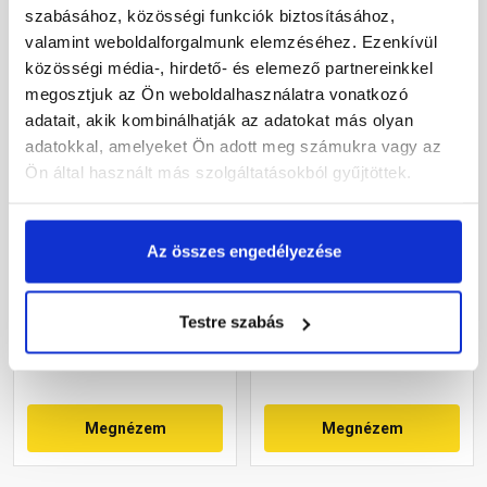
szabásához, közösségi funkciók biztosításához,
valamint weboldalforgalmunk elemzéséhez. Ezenkívül
közösségi média-, hirdető- és elemező partnereinkkel
megosztjuk az Ön weboldalhasználatra vonatkozó
adatait, akik kombinálhatják az adatokat más olyan
adatokkal, amelyeket Ön adott meg számukra vagy az
Ön által használt más szolgáltatásokból gyűjtöttek.
Klöber műanyag
Klöber műanyag
alapcserép
alapcserép XXL,
Az összes engedélyezése
Montero/Veneto fekete
univerzális, DN100 antracit
Rendelésre
Rendelésre
Testre szabás
8 775 Ft
/ db
38 315 Ft
/ db
Megnézem
Megnézem