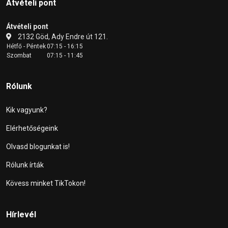
Átvételi pont
Átvételi pont
2132 Göd, Ady Endre út 121.
Hétfő - Péntek
07:15 - 16:15
Szombat
07:15 - 11:45
Rólunk
Kik vagyunk?
Elérhetőségeink
Olvasd blogunkat is!
Rólunk írták
Kövess minket TikTokon!
Hírlevél