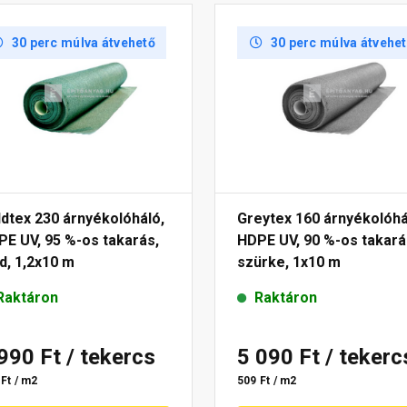
30 perc múlva átvehető
30 perc múlva átvehe
dtex 230 árnyékolóháló,
Greytex 160 árnyékolóhá
E UV, 95 %-os takarás,
HDPE UV, 90 %-os takará
d, 1,2x10 m
szürke, 1x10 m
Raktáron
Raktáron
 990 Ft
/ tekercs
5 090 Ft
/ tekerc
Ft / m2
509 Ft / m2