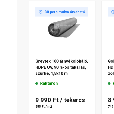
30 perc múlva átvehető
Greytex 160 árnyékolóháló,
Gol
HDPE UV, 90 %-os takarás,
HDP
szürke, 1,8x10 m
zöl
Raktáron
9 990 Ft
/ tekercs
8
555 Ft / m2
749 