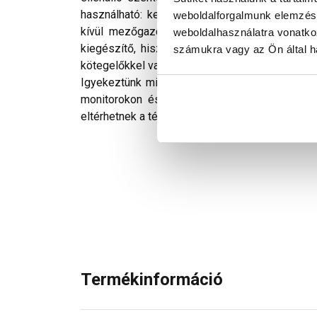
használható: kerítésen belátásgátlóként, tera
weboldalforgalmunk elemzésé
kívül mezőgazdasági célokra, például növény
weboldalhasználatra vonatko
kiegészítő, hiszen a kert ápolása mellett a 
számukra vagy az Ön által ha
kötegelőkkel vagy dróttal, így mindenki saját igé
Igyekeztünk minden technikailag lehetséges m
monitorokon és telefonok kijelzőin megjelen
eltérhetnek a tényleges színektől.
Termékinformáció