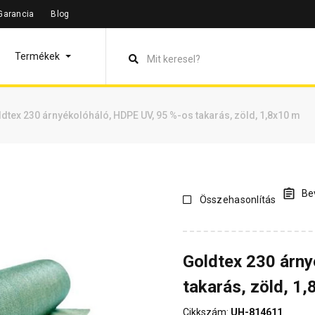
Garancia
Blog
leírás
Termékinformáció
Vásárlói vélemények
Kérdések 
Termékek
dtex 230 árnyékolóháló, HDPE UV, 95 %-os takarás, zöld, 1,8x10 m
Bev
Összehasonlítás
Goldtex 230 árny
takarás, zöld, 1
Cikkszám:
UH-814611