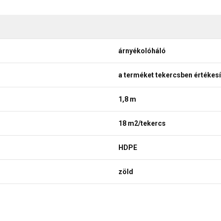
árnyékolóháló
a terméket tekercsben értékesí
1,8 m
18 m2/tekercs
HDPE
zöld