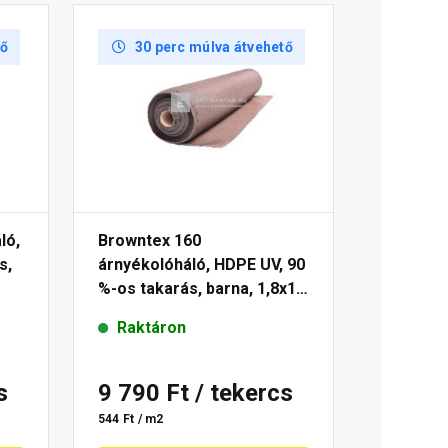
tő
30 perc múlva átvehető
ló,
Browntex 160
s,
árnyékolóháló, HDPE UV, 90
%-os takarás, barna, 1,8x10
m
Raktáron
s
9 790 Ft
/ tekercs
544 Ft / m2