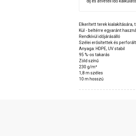
díj és átvételi idő kalkulát
Elkerített terek kialakítására,
Kül - beltérre egyaránt haszn
Rendkívül időjárásálló
Szélei erősítettek és perforál
Anyaga: HDPE, UV stabil
95 %-os takarás
Zöld színű
230 g/m²
1,8 m széles
10 m hosszú