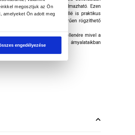
tkezéseknél védőhálóként is alkalmazható. Ezen
einkkel megosztjuk az Ön
lőtartók és locsolókannák mellé is praktikus
l, amelyeket Ön adott meg
dén méretre vágható, és egyszerűen rögzíthető
ósághű megjelenítését. Ennek ellenére mivel a
got, a képeken látható színek árnyalataikban
összes engedélyezése