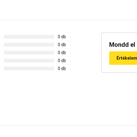
g
0 db
Mondd el 
g
0 db
g
0 db
Értékele
g
0 db
g
0 db