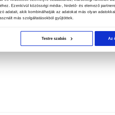
szokon napellenzőként, erkélyeken takaróhálóként, illetve épí
hez. Ezenkívül közösségi média-, hirdető- és elemező partner
ek árnyékolására vagy védelemre is ideális választás. Az töm
zó adatait, akik kombinálhatják az adatokat más olyan adatokka
komfortérzetet is jelentősen növeli. Az árnyékoló háló könnye
sznált más szolgáltatásokból gyűjtöttek.
nyeihez igazíthatja.
ódon biztosítani a termékeink színének a lehető leginkább val
ő színek a legtöbb esetben nem tükrözik 100%-ban a valósá
Testre szabás
Az 