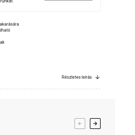
orunkat.
 takarására
álható
tak
Részletes leírás
Előző
Következő