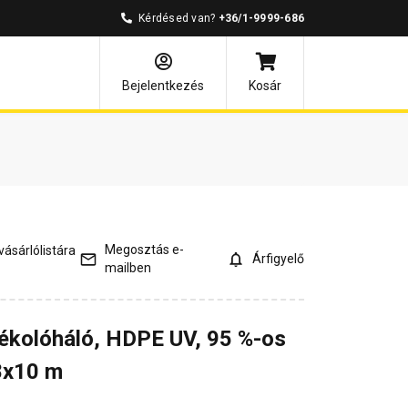
Kérdésed van?
+36/1-9999-686
és válaszok
Kapcsolódó cikkek
Bejelentkezés
Kosár
Megosztás e-
ásárlólistára
Árfigyelő
mailben
ékolóháló, HDPE UV, 95 %-os
,8x10 m