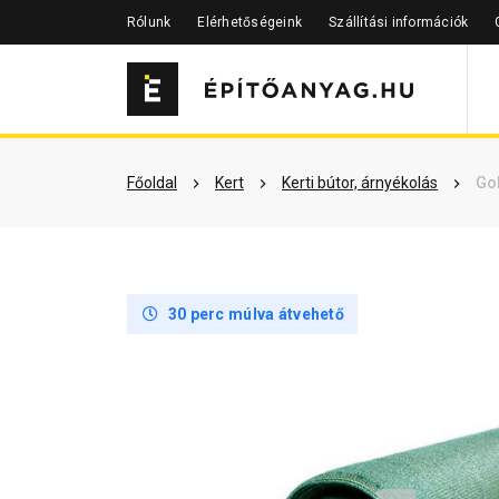
Rólunk
Elérhetőségeink
Szállítási információk
Szükséged lehet rá
Részletes 
Főoldal
Kert
Kerti bútor, árnyékolás
Gol
30 perc múlva átvehető