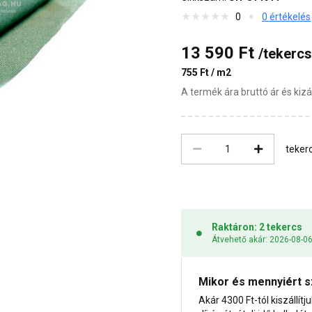
0
0 értékelés
13 590 Ft
/tekercs
755 Ft / m2
A termék ára bruttó ár és ki
teker
Raktáron: 2 tekercs
Átvehető akár: 2026-08-0
Mikor és mennyiért s
Akár 4300 Ft-tól kiszállítj