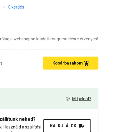
0 kérdés
zárólag a webshopon leadott megrendelésre érvényes!
cs
Kosárba rakom
Mit jelent?
6
zállítunk neked?
KALKULÁLOK
uk. Használd a szállítási