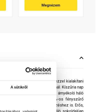
Megnézem
karni a kíváncsiskodk elől, és ezzel kialakítani
ú távon is tartós megoldást kínál. Kíszűria nap
A sütikről
ilyen környezetben. Ez a típusú árnyékoló háló
mozgás nem akadályozott. A 90%-os fényszűrő
ez vagy akár kültéri munkavégzéshez is. Erős,
 esztétikáját. Az árnyékoló háló sokoldalúan
tosításához, valamint