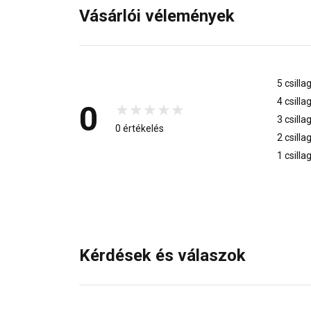
Vásárlói vélemények
5 csilla
4 csilla
0
3 csilla
0 értékelés
2 csilla
1 csilla
Kérdések és válaszok