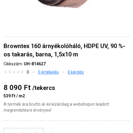
Browntex 160 árnyékolóháló, HDPE UV, 90 %-
os takarás, barna, 1,5x10 m
Cikkszám:
UH-814627
0
0 értékelés
0 kérdés
8 090 Ft
/tekercs
539 Ft / m2
A termék ára bruttó ár és kizárólag a webshopon leadott
megrendelésre érvényes!