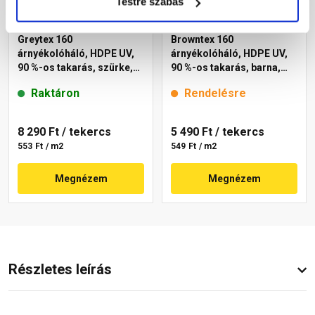
Testre szabás
Greytex 160
Browntex 160
árnyékolóháló, HDPE UV,
árnyékolóháló, HDPE UV,
90 %-os takarás, szürke,
90 %-os takarás, barna,
1,5x10 m
1x10 m
Raktáron
Rendelésre
8 290 Ft
/ tekercs
5 490 Ft
/ tekercs
553 Ft / m2
549 Ft / m2
Megnézem
Megnézem
Részletes leírás