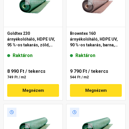
Goldtex 230
Browntex 160
árnyékolóháló, HDPE UV,
árnyékolóháló, HDPE UV,
95 %-os takarás, zöld,
90 %-os takarás, barna,
1,2x10 m
1,8x10 m
Raktáron
Raktáron
8 990 Ft
/ tekercs
9 790 Ft
/ tekercs
749 Ft / m2
544 Ft / m2
Megnézem
Megnézem