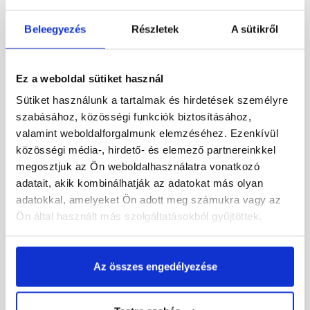
Beleegyezés
Részletek
A sütikről
Greytex 160
Greytex 160
árnyékolóháló, HDPE UV,
árnyékolóháló, HDPE UV,
Ez a weboldal sütiket használ
90 %-os takarás, szürke,
90 %-os takarás, szürke,
1,8x10 m
1x10 m
Sütiket használunk a tartalmak és hirdetések személyre
Raktáron
Raktáron
szabásához, közösségi funkciók biztosításához,
valamint weboldalforgalmunk elemzéséhez. Ezenkívül
9 990 Ft
/ tekercs
5 090 Ft
/ tekercs
közösségi média-, hirdető- és elemező partnereinkkel
555 Ft / m2
509 Ft / m2
megosztjuk az Ön weboldalhasználatra vonatkozó
adatait, akik kombinálhatják az adatokat más olyan
Megnézem
Megnézem
adatokkal, amelyeket Ön adott meg számukra vagy az
Ön által használt más szolgáltatásokból gyűjtöttek.
Az összes engedélyezése