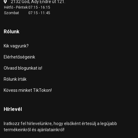
2132 Göd, Ady Endre út 121.
Hétfő - Péntek
07:15 - 16:15
Szombat
07:15 - 11:45
Rólunk
Kik vagyunk?
Elérhetőségeink
Olvasd blogunkat is!
Rólunk írták
Kövess minket TikTokon!
Hírlevél
Iratkozz fel hírlevelünkre, hogy elsőként értesülj a legújabb
termékeinkről és ajánlatainkról!