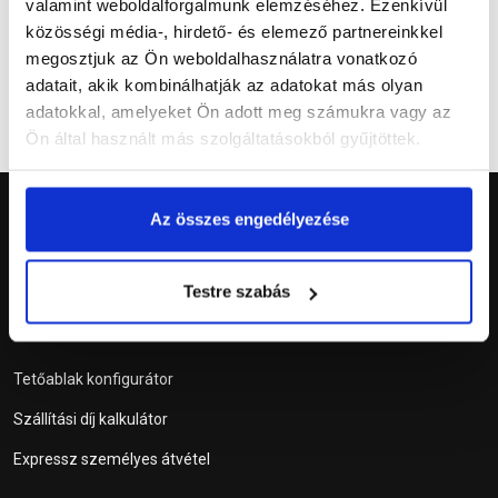
valamint weboldalforgalmunk elemzéséhez. Ezenkívül
közösségi média-, hirdető- és elemező partnereinkkel
megosztjuk az Ön weboldalhasználatra vonatkozó
adatait, akik kombinálhatják az adatokat más olyan
adatokkal, amelyeket Ön adott meg számukra vagy az
Ön által használt más szolgáltatásokból gyűjtöttek.
Az összes engedélyezése
Testre szabás
Szolgáltatások
Tetőablak konfigurátor
Szállítási díj kalkulátor
Expressz személyes átvétel