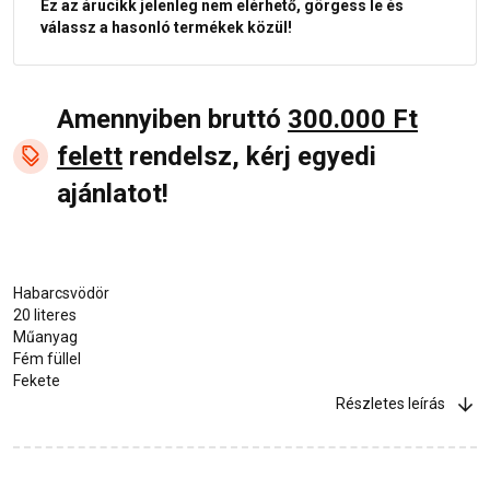
Ez az árucikk jelenleg nem elérhető, görgess le és
válassz a hasonló termékek közül!
Amennyiben bruttó
300.000 Ft
felett
rendelsz, kérj egyedi
ajánlatot!
Habarcsvödör
20 literes
Műanyag
Fém füllel
Fekete
Részletes leírás