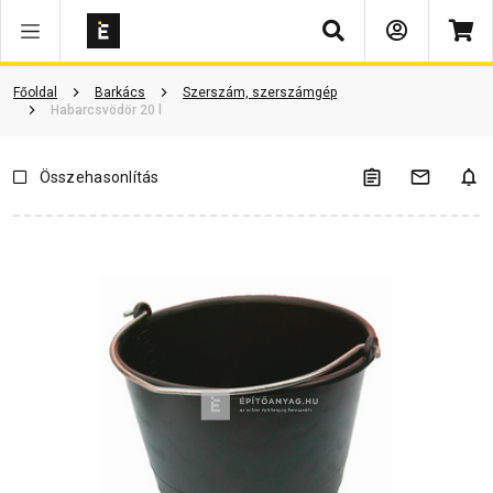
Keresés
Vásárlói vélemények
Kérdések és válaszok
Kapcsolódó cikkek
Főoldal
Barkács
Szerszám, szerszámgép
Habarcsvödör 20 l
Összehasonlítás