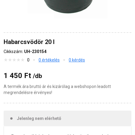
Habarcsvödör 20 l
Cikkszám:
UH-230154
0
0 értékelés
0 kérdés
1 450 Ft
/db
A termék ára bruttó ár és kizárólag a webshopon leadott
megrendelésre érvényes!
Jelenleg nem elérhető