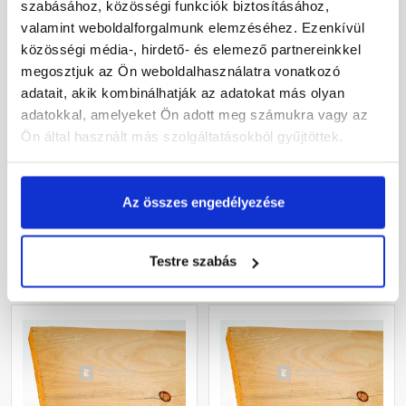
szabásához, közösségi funkciók biztosításához,
valamint weboldalforgalmunk elemzéséhez. Ezenkívül
közösségi média-, hirdető- és elemező partnereinkkel
megosztjuk az Ön weboldalhasználatra vonatkozó
Deszka 2,5x10 cm 4 m
Deszka 2,5x10 cm 5 m
adatait, akik kombinálhatják az adatokat más olyan
adatokkal, amelyeket Ön adott meg számukra vagy az
Ön által használt más szolgáltatásokból gyűjtöttek.
Raktáron
Raktáron
1 860 Ft
/ szál
2 330 Ft
/ szál
Az összes engedélyezése
Testre szabás
Megnézem
Megnézem