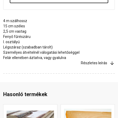
4 m szálhossz
15 cm széles
2,5 cm vastag
Fenyő fűrészáru
I. osztályú
Légszáraz (szabadban tárolt)
Személyes átvételnél válogatási lehetőséggel
Felár ellenében áztatva, vagy gyalulva
Részletes leírás
Hasonló termékek