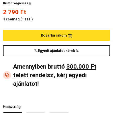
Bruttó végösszeg:
2 790 Ft
1
csomag (
1 szál
)
Kosárba rakom
% Egyedi ajánlatot kérek %
Amennyiben bruttó
300.000 Ft
felett
rendelsz, kérj egyedi
ajánlatot!
Hosszúság: