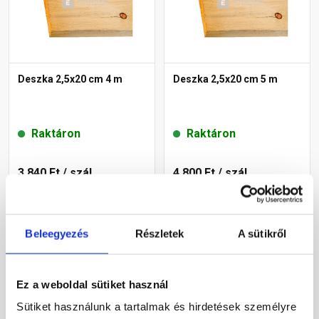
Deszka 2,5x20 cm 4 m
Deszka 2,5x20 cm 5 m
Raktáron
Raktáron
3 840 Ft
/ szál
4 800 Ft
/ szál
Megnézem
Megnézem
Beleegyezés
Részletek
A sütikről
Ez a weboldal sütiket használ
Sütiket használunk a tartalmak és hirdetések személyre