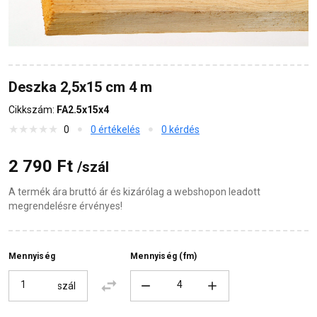
Deszka 2,5x15 cm 4 m
Cikkszám:
FA2.5x15x4
0
0 értékelés
0 kérdés
2 790 Ft
/szál
A termék ára bruttó ár és kizárólag a webshopon leadott
megrendelésre érvényes!
Mennyiség
Mennyiség (fm)
szál