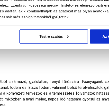
hez. Ezenkívül közösségi média-, hirdető- és elemező partner
zó adatait, akik kombinálhatják az adatokat más olyan adatokka
Megnézem
Megnézem
sznált más szolgáltatásokból gyűjtöttek.
Testre szabás
Az 
iából származó, gyalulatlan, fenyő fűrészáru. Faanyagaink sz
sénél, födém és látszó födém, valamint belső térelválasztók, ga
tal a környezeti tényezők és a természetes folyamatok hatáss
t, miközben a nyári meleg, napos idő hatására gyorsul az any
ete.