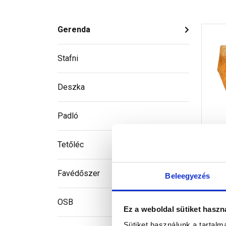
Gerenda
Stafni
Deszka
Padló
Ge
Tetőléc
Favédőszer
Beleegyezés
OSB
Ez a weboldal sütiket haszn
8
Sütiket használunk a tartal