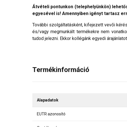
Átvételi pontunkon (telephelyünkön) lehető
egyesével is! Amennyiben igényt tartasz er
További szolgáltatásként, kifejezett vevői kérés
és/vagy megmunkált termékekre nem vonatkoz
tudod jelezni. Ekkor kollégánk egyedi árajánlato
Termékinformáció
Alapadatok
EUTR azonosító