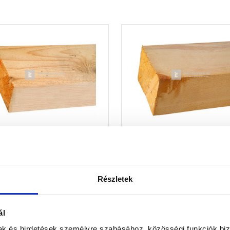
renda 7,5x15 cm 4 m
Gerenda 10x15 cm 5 m
Részletek
Raktáron
Raktáron
ál
 370 Ft
/ szál
13 960 Ft
/ szál
mak és hirdetések személyre szabásához, közösségi funkciók biz