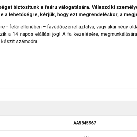
séget biztosítunk a faáru válogatására. Válaszd ki szemé
re a lehetőségre, kérjük, hogy ezt megrendeléskor, a megj
re - felár ellenében – favédőszerrel áztatva, vagy akár négy old
ik a 14 napos elállási jog! A fa kezelésére, megmunkálásár
t készít számodra.
AA5845967