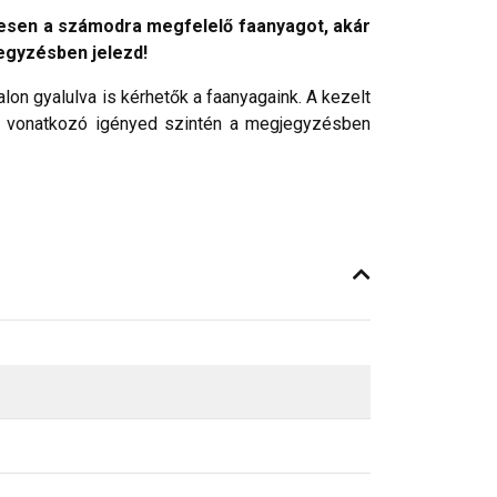
lyesen a számodra megfelelő faanyagot, akár
egyzésben jelezd!
alon gyalulva is kérhetők a faanyagaink. A kezelt
a vonatkozó igényed szintén a megjegyzésben