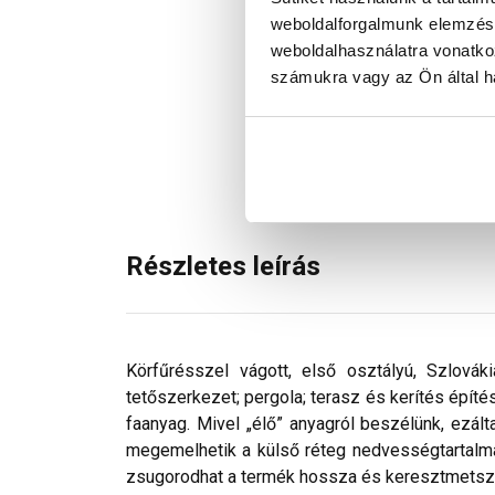
weboldalforgalmunk elemzésé
weboldalhasználatra vonatko
számukra vagy az Ön által ha
Részletes leírás
Körfűrésszel vágott, első osztályú, Szlovák
tetőszerkezet; pergola; terasz és kerítés építé
faanyag. Mivel „élő” anyagról beszélünk, ezál
megemelhetik a külső réteg nedvességtartalmá
zsugorodhat a termék hossza és keresztmetsz