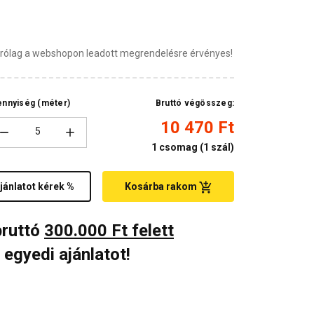
zárólag a webshopon leadott megrendelésre érvényes!
nnyiség (méter)
Bruttó végösszeg:
10 470 Ft
1
csomag (
1 szál
)
jánlatot kérek %
Kosárba rakom
bruttó
300.000 Ft felett
 egyedi ajánlatot!