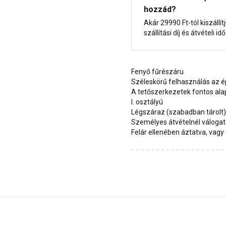
hozzád?
Akár 29990 Ft-tól kiszállít
szállítási díj és átvételi i
Fenyő fűrészáru
Széleskörű felhasználás az é
A tetőszerkezetek fontos al
I. osztályú
Légszáraz (szabadban tárolt)
Személyes átvételnél válogat
Felár ellenében áztatva, vagy