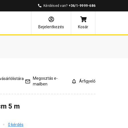
Kérdésed van?
+36/1-9999-686
mények
Kérdések és válaszok
Bejelentkezés
Kosár
Megosztás e-
ásárlólistára
Árfigyelő
mailben
cm 5 m
0 kérdés