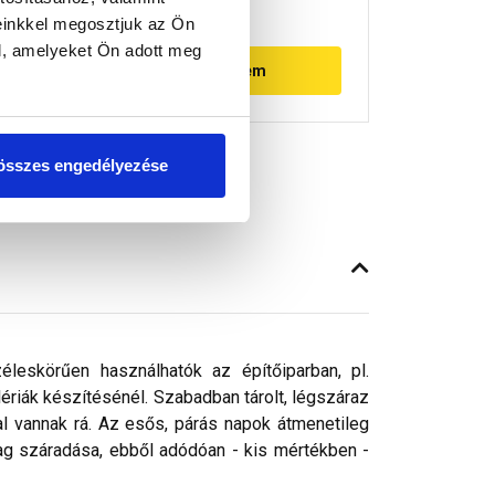
einkkel megosztjuk az Ön
l, amelyeket Ön adott meg
Megnézem
összes engedélyezése
éleskörűen használhatók az építőiparban, pl.
lériák készítésénél. Szabadban tárolt, légszáraz
al vannak rá. Az esős, párás napok átmenetileg
ag száradása, ebből adódóan - kis mértékben -