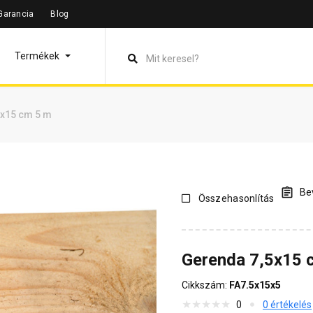
Garancia
Blog
leírás
Termékinformáció
Dokumentumok
Vásárlói véle
Termékek
5x15 cm 5 m
Bev
Összehasonlítás
Gerenda 7,5x15 
Cikkszám:
FA7.5x15x5
0
0 értékelés