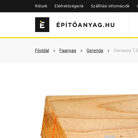
Rólunk
Elérhetőségeink
Szállítási információk
Szükséged lehet rá
Részletes 
Főoldal
Faanyag
Gerenda
Gerenda 7,