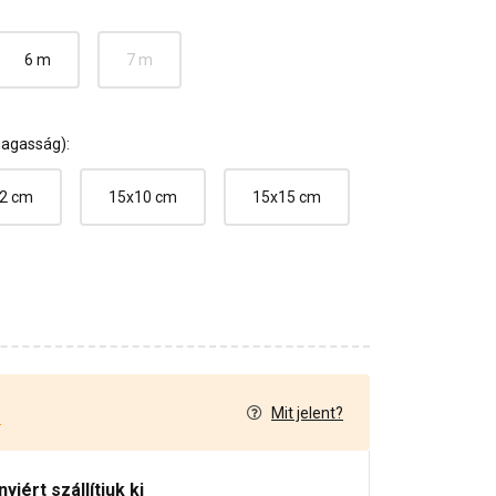
6 m
7 m
magasság):
2 cm
15x10 cm
15x15 cm
Mit jelent?
4
iért szállítjuk ki