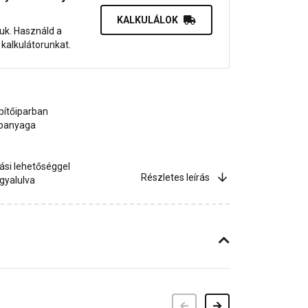
KALKULÁLOK
juk. Használd a
dő kalkulátorunkat.
pítőiparban
apanyaga
ási lehetőséggel
Részletes leírás
 gyalulva
Előző
Következő