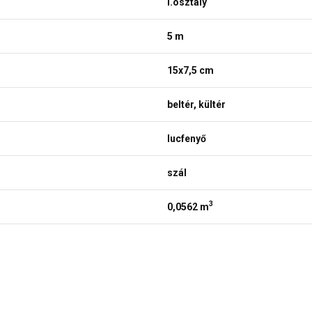
I.osztály
5 m
15x7,5 cm
beltér, kültér
lucfenyő
szál
3
0,0562 m