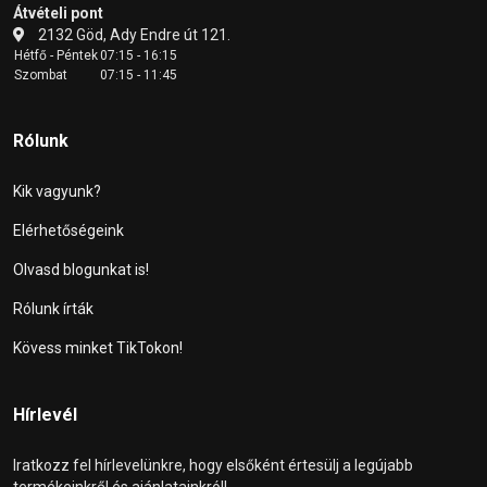
Átvételi pont
2132 Göd, Ady Endre út 121.
Hétfő - Péntek
07:15 - 16:15
Szombat
07:15 - 11:45
Rólunk
Kik vagyunk?
Elérhetőségeink
Olvasd blogunkat is!
Rólunk írták
Kövess minket TikTokon!
Hírlevél
Iratkozz fel hírlevelünkre, hogy elsőként értesülj a legújabb
termékeinkről és ajánlatainkról!