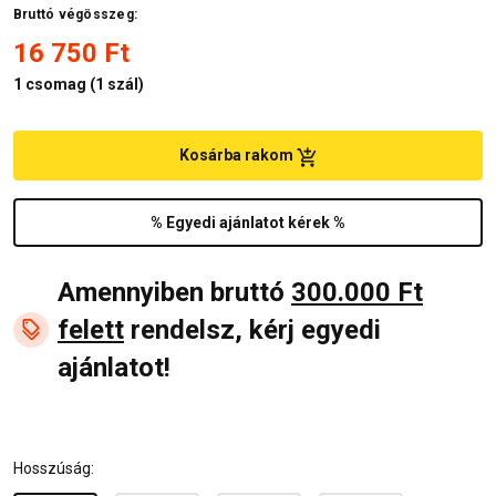
Bruttó végösszeg:
16 750 Ft
1
csomag (
1 szál
)
Kosárba rakom
% Egyedi ajánlatot kérek %
Amennyiben bruttó
300.000 Ft
felett
rendelsz, kérj egyedi
ajánlatot!
Hosszúság: