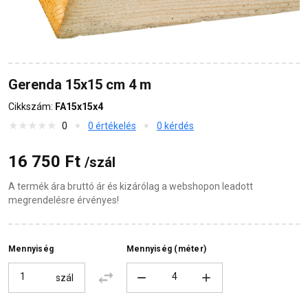
Gerenda 15x15 cm 4 m
Cikkszám:
FA15x15x4
0
0 értékelés
0 kérdés
16 750 Ft
/szál
A termék ára bruttó ár és kizárólag a webshopon leadott
megrendelésre érvényes!
Mennyiség
Mennyiség (méter)
szál