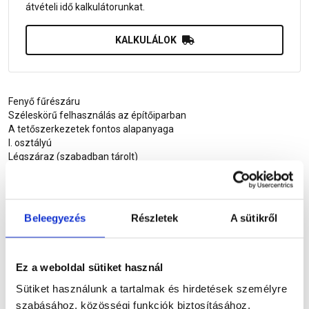
átvételi idő kalkulátorunkat.
KALKULÁLOK
Fenyő fűrészáru
Széleskörű felhasználás az építőiparban
A tetőszerkezetek fontos alapanyaga
I. osztályú
Légszáraz (szabadban tárolt)
Személyes átvételnél válogatási lehetőséggel
Felár ellenében áztatva, vagy gyalulva
Részletes leírás
Beleegyezés
Részletek
A sütikről
Szükséged lehet rá
Ez a weboldal sütiket használ
Sütiket használunk a tartalmak és hirdetések személyre
szabásához, közösségi funkciók biztosításához,