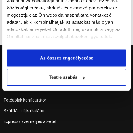
valamint weboldalforgalmunk elemzéséhez. Ezenkívül
közösségi média-, hirdető- és elemező partnereinkkel
megosztjuk az Ön weboldalhasználatra vonatkozó
adatait, akik kombinálhatják az adatokat más olyan
adatokkal, amelyeket Ön adott meg számukra vagy az
Ön által használt más szolgáltatásokból gyűjtöttek.
Az összes engedélyezése
Testre szabás
Szolgáltatások
Tetőablak konfigurátor
Szállítási díj kalkulátor
Expressz személyes átvétel