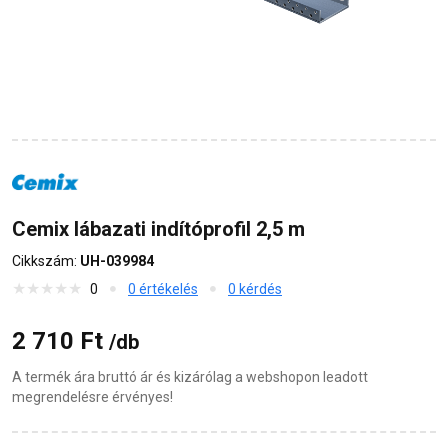
Cemix lábazati indítóprofil 2,5 m
Cikkszám:
UH-039984
0
0 értékelés
0 kérdés
2 710 Ft
/db
A termék ára bruttó ár és kizárólag a webshopon leadott
megrendelésre érvényes!