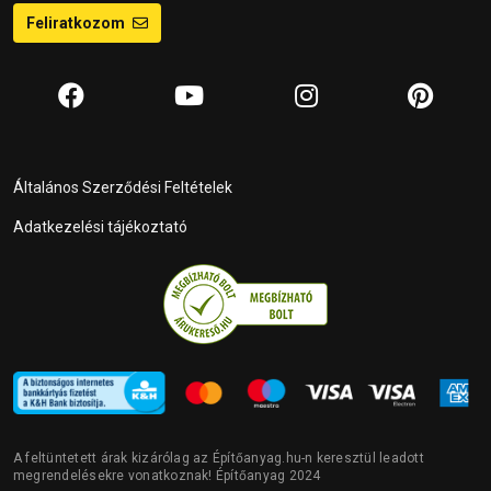
Feliratkozom
Általános Szerződési Feltételek
Adatkezelési tájékoztató
A feltüntetett árak kizárólag az Építőanyag.hu-n keresztül leadott
megrendelésekre vonatkoznak! Építőanyag 2024