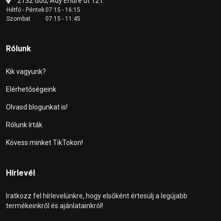
2132 Göd, Ady Endre út 121.
Hétfő - Péntek
07:15 - 16:15
Szombat
07:15 - 11:45
Rólunk
Kik vagyunk?
Elérhetőségeink
Olvasd blogunkat is!
Rólunk írták
Kövess minket TikTokon!
Hírlevél
Iratkozz fel hírlevelünkre, hogy elsőként értesülj a legújabb
termékeinkről és ajánlatainkról!