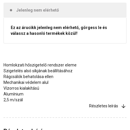
Jelenleg nem elérhető
Ez az árucikk jelenleg nem elérhető, görgess le és
válassz a hasonló termékek közül!
Homlokzati hőszigetelő rendszer eleme
Szigetelés alsó síkjának beállításához
Rágcsálók behatolása ellen
Mechanikai védelem alul
Vízorros kialakítású
Alumínium
2,5 m/szál
Részletes leírás