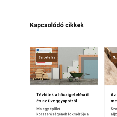
Kapcsolódó cikkek
Szigetelés
Sz
Tévhitek a hőszigetelésről
Az 
és az üveggyapotról
me
Ma egy épület
Sza
korszerűségének fokmérője a
alj