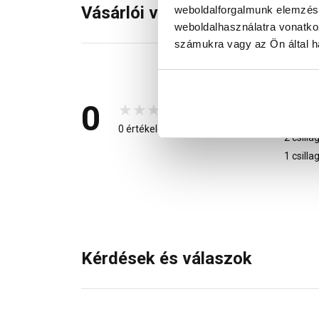
Vásárlói vélemények
weboldalforgalmunk elemzésé
weboldalhasználatra vonatko
számukra vagy az Ön által ha
5 csilla
4 csilla
0
3 csilla
0 értékelés
2 csilla
1 csilla
Kérdések és válaszok