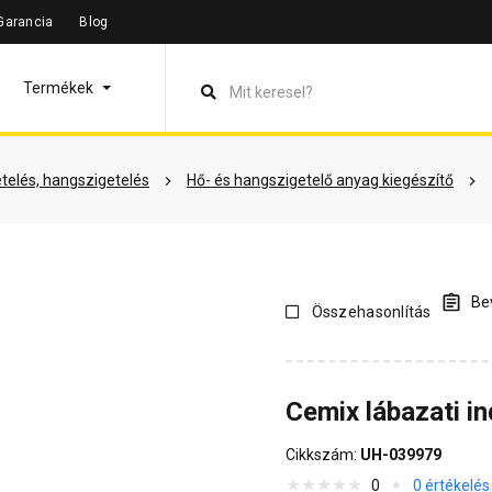
Garancia
Blog
máció
Vásárlói vélemények
Kérdések és válaszok
Kapcsol
Termékek
telés, hangszigetelés
Hő- és hangszigetelő anyag kiegészítő
Bev
Összehasonlítás
Cemix lábazati in
Cikkszám:
UH-039979
0
0 értékelés