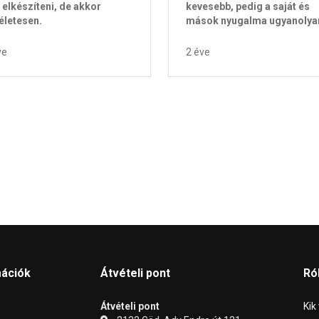
l elkészíteni, de akkor
kevesebb, pedig a saját és
életesen.
mások nyugalma ugyanolyan 
ve
2 éve
mációk
Átvételi pont
Ró
Átvételi pont
Kik