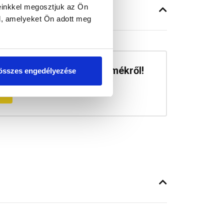
einkkel megosztjuk az Ön
l, amelyeket Ön adott meg
a véleményed erről a termékről!
összes engedélyezése
m