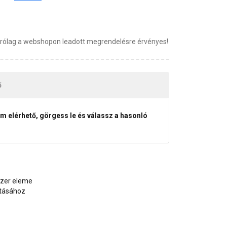
zárólag a webshopon leadott megrendelésre érvényes!
ő
em elérhető, görgess le és válassz a hasonló
szer eleme
ításához