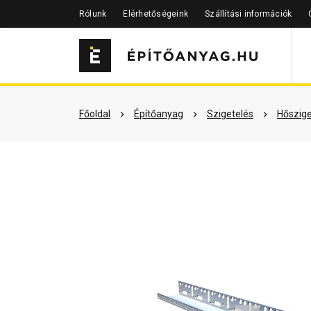
Rólunk
Elérhetőségeink
Szállítási információk
Részletes leírás
Termékinfor
Főoldal
Építőanyag
Szigetelés
Hőszige