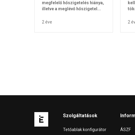
megfelelő hőszigetelés hiánya,
kel
illetve a meglévő hőszigetel...
tök
2 éve
2 é
Szolgáltatások
Infor
Tetőablak konfigurátor
ÁSZF