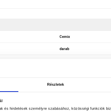
Cemix
darab
4x250 cm
Részletek
kültér
ál
mak és hirdetések személyre szabásához, közösségi funkciók biz