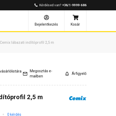
Kérdésed van?
+36/1-9999-686
ódó cikkek
Bejelentkezés
Kosár
Cemix lábazati indítóprofil 2,5 m
Megosztás e-
ásárlólistára
Árfigyelő
mailben
dítóprofil 2,5 m
0 kérdés