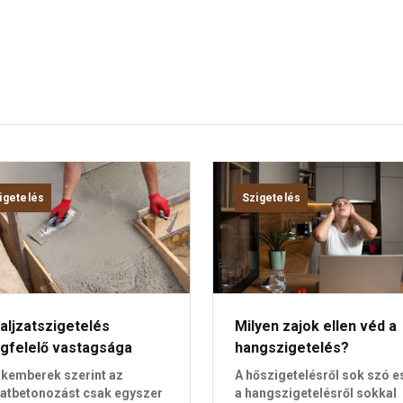
igetelés
Szigetelés
aljzatszigetelés
Milyen zajok ellen véd a
gfelelő vastagsága
hangszigetelés?
kemberek szerint az
A hőszigetelésről sok szó es
zatbetonozást csak egyszer
a hangszigetelésről sokkal