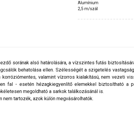
Alumínium
2,5 m/szál
ezdő sorának alsó határolására, a vízszintes futás biztosításár
ágcsálók behatolása ellen. Szélességét a szigetelés vastagság
s korróziómentes, valamint vízorros kialakítású, nem vezeti vi
n fal - esetén hézagkiegyenlítő elemekkel biztosítható a 
kéletesen megoldható a sarkok találkozásánál is.
m nem tartozék, azok külön megvásárolhatók.