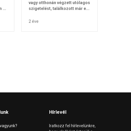
vagy otthonán végzett utólagos
...
szigetelést, találkozott már e...
2 éve
lunk
Hírlevél
 vagyunk?
Iratkozz fel hírlevelünkre,