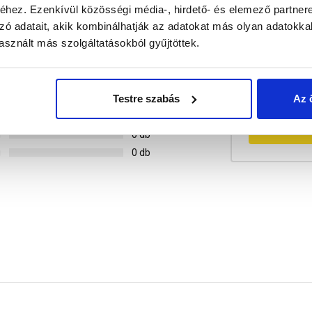
hez. Ezenkívül közösségi média-, hirdető- és elemező partner
zó adatait, akik kombinálhatják az adatokat más olyan adatokka
sznált más szolgáltatásokból gyűjtöttek.
g
0 db
Mondd el 
Testre szabás
Az 
g
0 db
g
0 db
Értékele
g
0 db
g
0 db