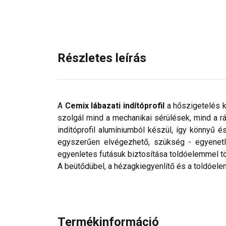
Részletes leírás
A
Cemix lábazati indítóprofil
a hőszigetelés k
szolgál mind a mechanikai sérülések, mind a r
indítóprofil alumíniumból készül, így könnyű é
egyszerűen elvégezhető, szükség - egyenetle
egyenletes futásuk biztosítása toldóelemmel tö
A beütődübel, a hézagkiegyenlítő és a toldóele
Termékinformáció