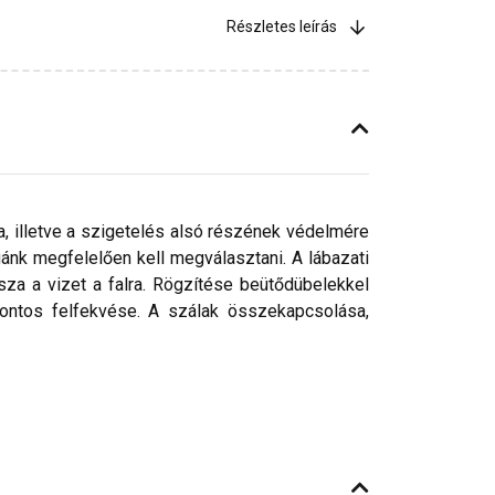
Részletes leírás
a, illetve a szigetelés alsó részének védelmére
ánk megfelelően kell megválasztani. A lábazati
ssza a vizet a falra. Rögzítése beütődübelekkel
pontos felfekvése. A szálak összekapcsolása,