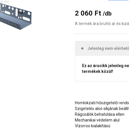
2 060 Ft
/db
A termék ára bruttó ár és ki
Jelenleg nem elérhet
Ez az árucikk jelenleg n
termékek közül!
Homlokzati hőszigetelő rend
Szigetelés alsó síkjának beáll
Rágcsálók behatolása ellen
Mechanikai védelem alul
Vízorros kialakítású