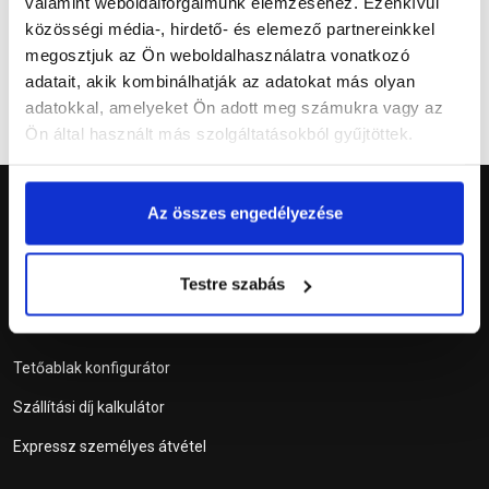
valamint weboldalforgalmunk elemzéséhez. Ezenkívül
közösségi média-, hirdető- és elemező partnereinkkel
megosztjuk az Ön weboldalhasználatra vonatkozó
adatait, akik kombinálhatják az adatokat más olyan
adatokkal, amelyeket Ön adott meg számukra vagy az
Ön által használt más szolgáltatásokból gyűjtöttek.
Az összes engedélyezése
Testre szabás
Szolgáltatások
Tetőablak konfigurátor
Szállítási díj kalkulátor
Expressz személyes átvétel