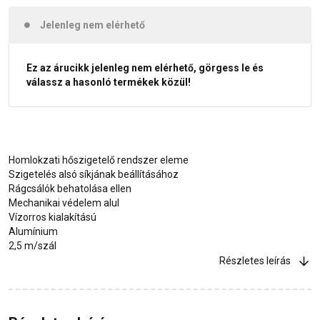
Jelenleg nem elérhető
Ez az árucikk jelenleg nem elérhető, görgess le és
válassz a hasonló termékek közül!
Homlokzati hőszigetelő rendszer eleme
Szigetelés alsó síkjának beállításához
Rágcsálók behatolása ellen
Mechanikai védelem alul
Vízorros kialakítású
Alumínium
2,5 m/szál
Részletes leírás