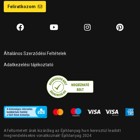
Feliratkozom
Általános Szerződési Feltételek
Adatkezelési tájékoztató
A feltüntetett árak kizárólag az Építőanyag.hu-n keresztül leadott
megrendelésekre vonatkoznak! Építőanyag 2024