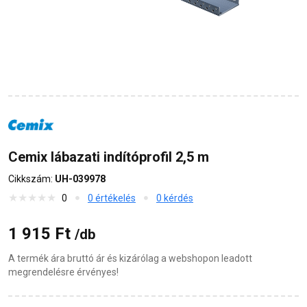
Cemix lábazati indítóprofil 2,5 m
Cikkszám:
UH-039978
0
0 értékelés
0 kérdés
1 915 Ft
/db
A termék ára bruttó ár és kizárólag a webshopon leadott
megrendelésre érvényes!