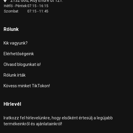
2132 Göd, Ady Endre út 121.
Hétfő - Péntek
07:15 - 16:15
Szombat
07:15 - 11:45
Rólunk
Kik vagyunk?
Elérhetőségeink
Olvasd blogunkat is!
Rólunk írták
Kövess minket TikTokon!
Hírlevél
Iratkozz fel hírlevelünkre, hogy elsőként értesülj a legújabb
termékeinkről és ajánlatainkról!