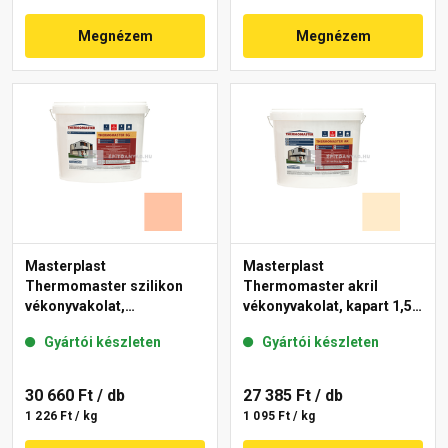
Megnézem
Megnézem
Masterplast
Masterplast
Thermomaster szilikon
Thermomaster akril
vékonyvakolat,
vékonyvakolat, kapart 1,5
gördülőszemcsés 2 mm
mm 01-F 25 kg
Gyártói készleten
Gyártói készleten
15-D 25 kg
30 660 Ft
/ db
27 385 Ft
/ db
1 226 Ft / kg
1 095 Ft / kg