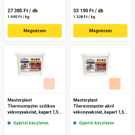
27 385 Ft
/ db
33 190 Ft
/ db
1 095 Ft / kg
1 328 Ft / kg
Megnézem
Megnézem
Masterplast
Masterplast
Thermomaster szilikon
Thermomaster akril
vékonyvakolat, kapart 1,5
vékonyvakolat, kapart 1,5
mm 15-E 25 kg
mm 10-D 25 kg
Gyártói készleten
Gyártói készleten