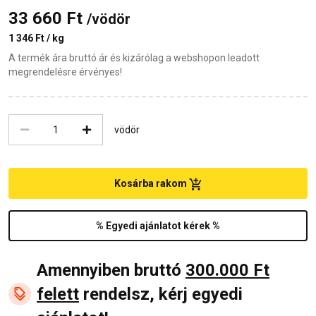
33 660 Ft
/vödör
1 346 Ft / kg
A termék ára bruttó ár és kizárólag a webshopon leadott
megrendelésre érvényes!
vödör
Kosárba rakom
% Egyedi ajánlatot kérek %
Amennyiben bruttó
300.000 Ft
felett
rendelsz, kérj egyedi