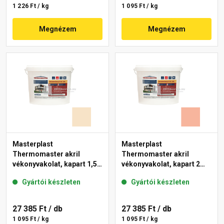
1 226 Ft / kg
1 095 Ft / kg
Megnézem
Megnézem
Masterplast
Masterplast
Thermomaster akril
Thermomaster akril
vékonyvakolat, kapart 1,5
vékonyvakolat, kapart 2
mm 48-E 25 kg
mm 17-D 25 kg
Gyártói készleten
Gyártói készleten
27 385 Ft
/ db
27 385 Ft
/ db
1 095 Ft / kg
1 095 Ft / kg