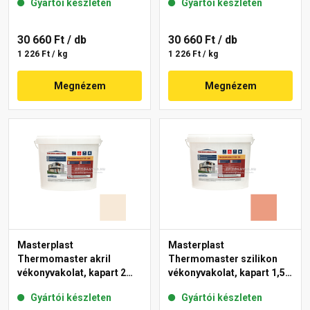
Gyártói készleten
Gyártói készleten
11-C 25 kg
30 660 Ft
/ db
30 660 Ft
/ db
1 226 Ft / kg
1 226 Ft / kg
Megnézem
Megnézem
Masterplast
Masterplast
Thermomaster akril
Thermomaster szilikon
vékonyvakolat, kapart 2
vékonyvakolat, kapart 1,5
mm 47-F 25 kg
mm 17-C 25 kg
Gyártói készleten
Gyártói készleten