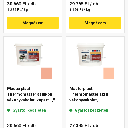
30 660 Ft
/ db
29 765 Ft
/ db
1 226 Ft / kg
1 191 Ft / kg
Megnézem
Megnézem
Masterplast
Masterplast
Thermomaster szilikon
Thermomaster akril
vékonyvakolat, kapart 1,5
vékonyvakolat,
mm 16-C 25 kg
gördülőszemcsés 2 mm
Gyártói készleten
Gyártói készleten
15-D 25 kg
30 660 Ft
/ db
27 385 Ft
/ db