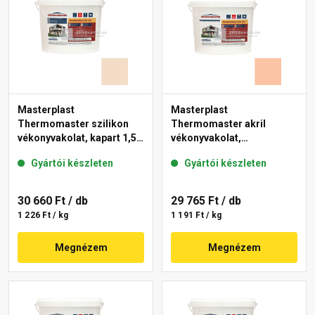
Masterplast
Masterplast
Thermomaster szilikon
Thermomaster akril
vékonyvakolat, kapart 1,5
vékonyvakolat,
mm 47-E 25 kg
gördülőszemcsés 2 mm
Gyártói készleten
Gyártói készleten
11-D 25 kg
30 660 Ft
/ db
29 765 Ft
/ db
1 226 Ft / kg
1 191 Ft / kg
Megnézem
Megnézem