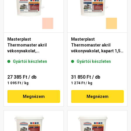
Masterplast
Masterplast
Thermomaster akril
Thermomaster akril
vékonyvakolat,
vékonyvakolat, kapart 1,5
gördülőszemcsés 2 mm
mm 01-D 25 kg
Gyártói készleten
Gyártói készleten
15-E 25 kg
27 385 Ft
/ db
31 850 Ft
/ db
1 095 Ft / kg
1 274 Ft / kg
Megnézem
Megnézem