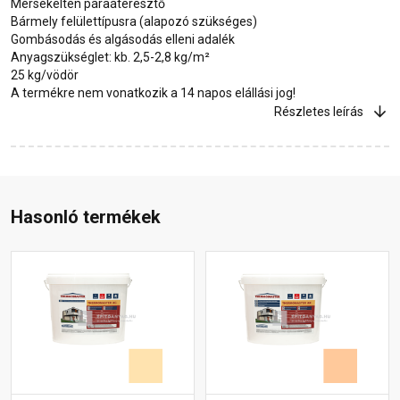
Mérsékelten páraáteresztő
Bármely felülettípusra (alapozó szükséges)
Gombásodás és algásodás elleni adalék
Anyagszükséglet: kb. 2,5-2,8 kg/m²
25 kg/vödör
A termékre nem vonatkozik a 14 napos elállási jog!
Részletes leírás
Hasonló termékek