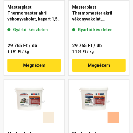
Masterplast
Masterplast
Thermomaster akril
Thermomaster akril
vékonyvakolat, kapart 1,5
vékonyvakolat,
mm 10-C 25 kg
gördülőszemcsés 2 mm
Gyártói készleten
Gyártói készleten
10-D 25 kg
29 765 Ft
/ db
29 765 Ft
/ db
1 191 Ft / kg
1 191 Ft / kg
Megnézem
Megnézem