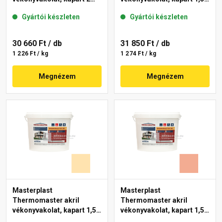
mm 47-D 25 kg
mm 06-D 25 kg
Gyártói készleten
Gyártói készleten
30 660 Ft
/ db
31 850 Ft
/ db
1 226 Ft / kg
1 274 Ft / kg
Megnézem
Megnézem
Masterplast
Masterplast
Thermomaster akril
Thermomaster akril
vékonyvakolat, kapart 1,5
vékonyvakolat, kapart 1,5
mm 01-E 25 kg
mm 16-C 25 kg