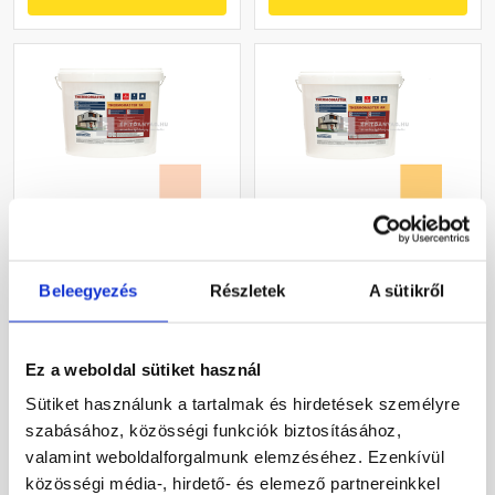
Masterplast
Masterplast
Thermomaster szilikon
Thermomaster akril
Beleegyezés
Részletek
A sütikről
vékonyvakolat, kapart 2
vékonyvakolat, kapart 1,5
mm 11-E 25 kg
mm 01-C 25 kg
Gyártói készleten
Gyártói készleten
Ez a weboldal sütiket használ
30 660 Ft
/ db
40 780 Ft
/ db
Sütiket használunk a tartalmak és hirdetések személyre
1 226 Ft / kg
1 631 Ft / kg
szabásához, közösségi funkciók biztosításához,
valamint weboldalforgalmunk elemzéséhez. Ezenkívül
Megnézem
Megnézem
közösségi média-, hirdető- és elemező partnereinkkel