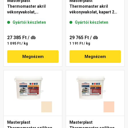
Masterplast
Masterplast
Thermomaster akril
Thermomaster akril
vékonyvakolat,
vékonyvakolat, kapart 2
gördülőszemcsés 2 mm
mm 10-C 25 kg
Gyártói készleten
Gyártói készleten
48-F 25 kg
27 385 Ft
/ db
29 765 Ft
/ db
1 095 Ft / kg
1 191 Ft / kg
Megnézem
Megnézem
Masterplast
Masterplast