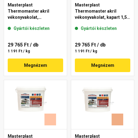
Masterplast
Masterplast
Thermomaster akril
Thermomaster akril
vékonyvakolat,
vékonyvakolat, kapart 1,5
gördülőszemcsés 2 mm
mm 07-D 25 kg
Gyártói készleten
Gyártói készleten
01-E 25 kg
29 765 Ft
/ db
29 765 Ft
/ db
1 191 Ft / kg
1 191 Ft / kg
Megnézem
Megnézem
Masterplast
Masterplast