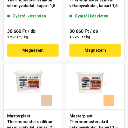
Thermomaster szilikon
Thermomaster szilikon
vékonyvakolat, kapart 1,5
vékonyvakolat, kapart 1,5
mm 48-E 25 kg
mm 11-E 25 kg
Gyártói készleten
Gyártói készleten
30 660 Ft
/ db
30 660 Ft
/ db
1 226 Ft / kg
1 226 Ft / kg
Megnézem
Megnézem
Masterplast
Masterplast
Thermomaster szilikon
Thermomaster akril
vékonyvakolat, kapart 2
vékonyvakolat, kapart 1,5