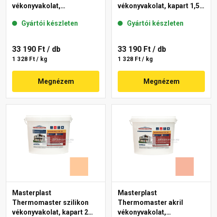
vékonyvakolat,
vékonyvakolat, kapart 1,5
gördülőszemcsés 2 mm
mm 15-C 25 kg
Gyártói készleten
Gyártói készleten
10-C 25 kg
33 190 Ft
/ db
33 190 Ft
/ db
1 328 Ft / kg
1 328 Ft / kg
Megnézem
Megnézem
Masterplast
Masterplast
Thermomaster szilikon
Thermomaster akril
vékonyvakolat, kapart 2
vékonyvakolat,