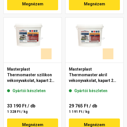
Megnézem
Megnézem
Masterplast
Masterplast
Thermomaster szilikon
Thermomaster akril
vékonyvakolat, kapart 2
vékonyvakolat, kapart 2
mm 01-E 25 kg
mm 01-E 25 kg
Gyártói készleten
Gyártói készleten
33 190 Ft
/ db
29 765 Ft
/ db
1 328 Ft / kg
1 191 Ft / kg
Megnézem
Megnézem