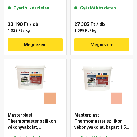
mm 07-D 25 kg
gördülőszemcsés 2 mm
Gyártói készleten
Gyártói készleten
17-D 25 kg
33 190 Ft
/ db
27 385 Ft
/ db
1 328 Ft / kg
1 095 Ft / kg
Megnézem
Megnézem
Masterplast
Masterplast
Thermomaster szilikon
Thermomaster szilikon
vékonyvakolat,
vékonyvakolat, kapart 1,5
gördülőszemcsés 2 mm
mm 17-D 25 kg