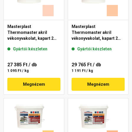
Masterplast
Masterplast
Thermomaster akril
Thermomaster akril
vékonyvakolat, kapart 2
vékonyvakolat, kapart 2
mm 15-E 25 kg
mm 10-D 25 kg
Gyártói készleten
Gyártói készleten
27 385 Ft
/ db
29 765 Ft
/ db
1 095 Ft / kg
1 191 Ft / kg
Megnézem
Megnézem