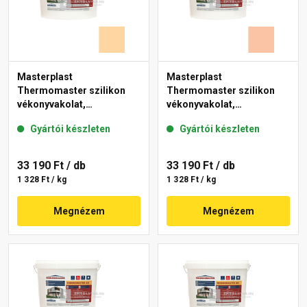
Masterplast
Masterplast
Thermomaster szilikon
Thermomaster szilikon
vékonyvakolat,
vékonyvakolat,
gördülőszemcsés 2 mm
gördülőszemcsés 2 mm
Gyártói készleten
Gyártói készleten
06-E 25 kg
11-D 25 kg
33 190 Ft
/ db
33 190 Ft
/ db
1 328 Ft / kg
1 328 Ft / kg
Megnézem
Megnézem