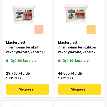
Masterplast
Masterplast
Thermomaster akril
Thermomaster szilikon
vékonyvakolat, kapart 1,5
vékonyvakolat, kapart 2
mm 11-D 25 kg
mm 01-C 25 kg
Gyártói készleten
Gyártói készleten
29 765 Ft
/ db
44 055 Ft
/ db
1 191 Ft / kg
1 762 Ft / kg
Megnézem
Megnézem