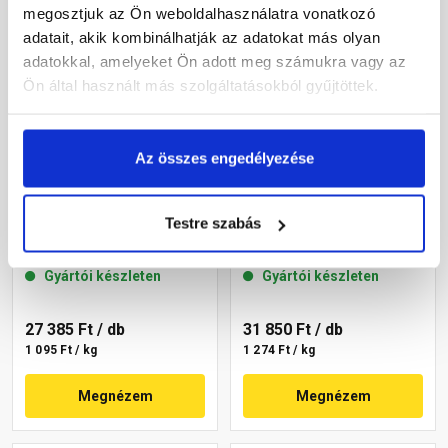
megosztjuk az Ön weboldalhasználatra vonatkozó
adatait, akik kombinálhatják az adatokat más olyan
adatokkal, amelyeket Ön adott meg számukra vagy az
Ön által használt más szolgáltatásokból gyűjtöttek.
Az összes engedélyezése
Masterplast
Masterplast
Thermomaster akril
Thermomaster akril
Testre szabás
vékonyvakolat,
vékonyvakolat,
gördülőszemcsés 2 mm
gördülőszemcsés 2 mm
Gyártói készleten
Gyártói készleten
16-C 25 kg
07-C 25 kg
27 385 Ft
/ db
31 850 Ft
/ db
1 095 Ft / kg
1 274 Ft / kg
Megnézem
Megnézem