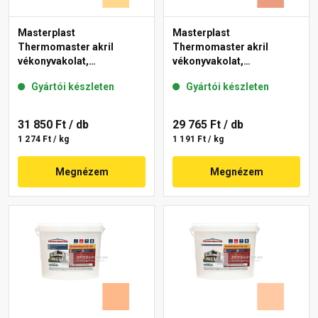
Masterplast
Masterplast
Thermomaster akril
Thermomaster akril
vékonyvakolat,
vékonyvakolat,
gördülőszemcsés 2 mm
gördülőszemcsés 2 mm
Gyártói készleten
Gyártói készleten
01-D 25 kg
17-C 25 kg
31 850 Ft
/ db
29 765 Ft
/ db
1 274 Ft / kg
1 191 Ft / kg
Megnézem
Megnézem