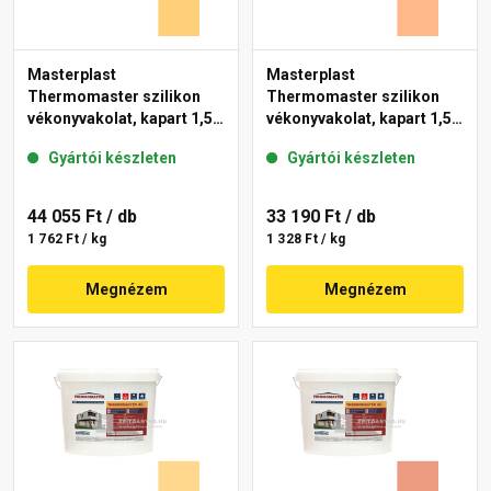
Masterplast
Masterplast
Thermomaster szilikon
Thermomaster szilikon
vékonyvakolat, kapart 1,5
vékonyvakolat, kapart 1,5
mm 01-C 25 kg
mm 10-C 25 kg
Gyártói készleten
Gyártói készleten
44 055 Ft
/ db
33 190 Ft
/ db
1 762 Ft / kg
1 328 Ft / kg
Megnézem
Megnézem