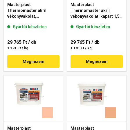
Masterplast
Masterplast
Thermomaster akril
Thermomaster akril
vékonyvakolat,
vékonyvakolat, kapart 1,5
gördülőszemcsés 2 mm
mm 07-D 25 kg
Gyártói készleten
Gyártói készleten
01-E 25 kg
29 765 Ft
/ db
29 765 Ft
/ db
1 191 Ft / kg
1 191 Ft / kg
Megnézem
Megnézem
Masterplast
Masterplast