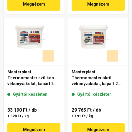
Megnézem
Megnézem
Masterplast
Masterplast
Thermomaster szilikon
Thermomaster akril
vékonyvakolat, kapart 2
vékonyvakolat, kapart 2
mm 01-E 25 kg
mm 01-E 25 kg
Gyártói készleten
Gyártói készleten
33 190 Ft
/ db
29 765 Ft
/ db
1 328 Ft / kg
1 191 Ft / kg
Megnézem
Megnézem