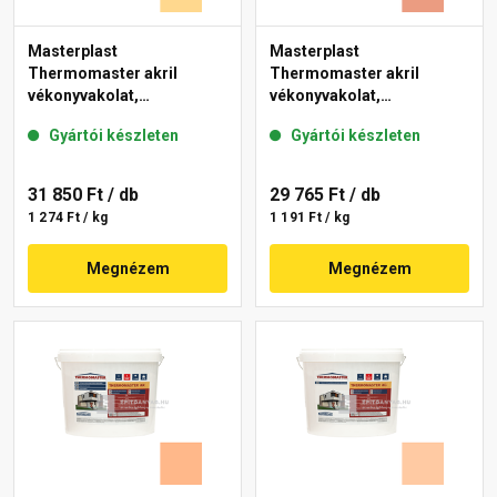
Masterplast
Masterplast
Thermomaster akril
Thermomaster akril
vékonyvakolat,
vékonyvakolat,
gördülőszemcsés 2 mm
gördülőszemcsés 2 mm
Gyártói készleten
Gyártói készleten
01-D 25 kg
17-C 25 kg
31 850 Ft
/ db
29 765 Ft
/ db
1 274 Ft / kg
1 191 Ft / kg
Megnézem
Megnézem