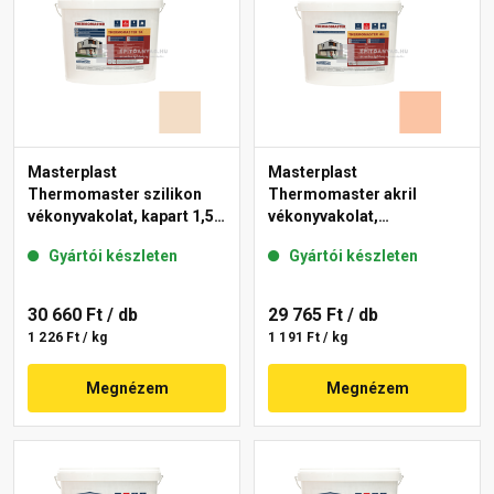
Masterplast
Masterplast
Thermomaster szilikon
Thermomaster akril
vékonyvakolat, kapart 1,5
vékonyvakolat,
mm 47-E 25 kg
gördülőszemcsés 2 mm
Gyártói készleten
Gyártói készleten
11-D 25 kg
30 660 Ft
/ db
29 765 Ft
/ db
1 226 Ft / kg
1 191 Ft / kg
Megnézem
Megnézem