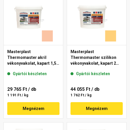
Masterplast
Masterplast
Thermomaster akril
Thermomaster szilikon
vékonyvakolat, kapart 1,5
vékonyvakolat, kapart 2
mm 11-D 25 kg
mm 01-C 25 kg
Gyártói készleten
Gyártói készleten
29 765 Ft
/ db
44 055 Ft
/ db
1 191 Ft / kg
1 762 Ft / kg
Megnézem
Megnézem