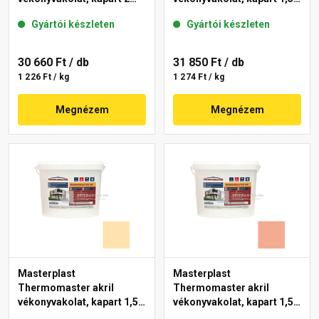
mm 47-D 25 kg
mm 06-D 25 kg
Gyártói készleten
Gyártói készleten
30 660 Ft
/ db
31 850 Ft
/ db
1 226 Ft / kg
1 274 Ft / kg
Megnézem
Megnézem
Masterplast
Masterplast
Thermomaster akril
Thermomaster akril
vékonyvakolat, kapart 1,5
vékonyvakolat, kapart 1,5
mm 01-E 25 kg
mm 16-C 25 kg