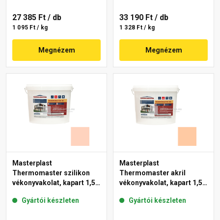
27 385 Ft
/ db
33 190 Ft
/ db
1 095 Ft / kg
1 328 Ft / kg
Megnézem
Megnézem
Masterplast
Masterplast
Thermomaster szilikon
Thermomaster akril
vékonyvakolat, kapart 1,5
vékonyvakolat, kapart 1,5
mm 15-E 25 kg
mm 10-D 25 kg
Gyártói készleten
Gyártói készleten