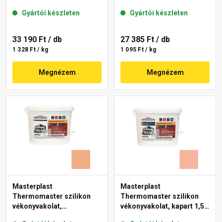
mm 07-D 25 kg
gördülőszemcsés 2 mm
Gyártói készleten
Gyártói készleten
17-D 25 kg
33 190 Ft
/ db
27 385 Ft
/ db
1 328 Ft / kg
1 095 Ft / kg
Megnézem
Megnézem
Masterplast
Masterplast
Thermomaster szilikon
Thermomaster szilikon
vékonyvakolat,
vékonyvakolat, kapart 1,5
gördülőszemcsés 2 mm
mm 17-D 25 kg