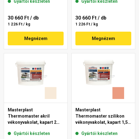
Gyártói készleten
Gyártói készleten
11-C 25 kg
30 660 Ft
/ db
30 660 Ft
/ db
1 226 Ft / kg
1 226 Ft / kg
Megnézem
Megnézem
Masterplast
Masterplast
Thermomaster akril
Thermomaster szilikon
vékonyvakolat, kapart 2
vékonyvakolat, kapart 1,5
mm 47-F 25 kg
mm 17-C 25 kg
Gyártói készleten
Gyártói készleten