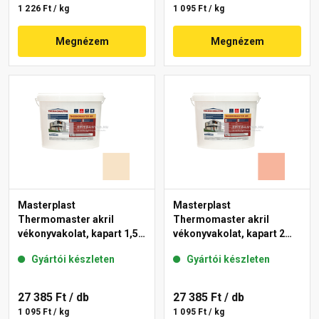
1 226 Ft / kg
1 095 Ft / kg
Megnézem
Megnézem
Masterplast
Masterplast
Thermomaster akril
Thermomaster akril
vékonyvakolat, kapart 1,5
vékonyvakolat, kapart 2
mm 48-E 25 kg
mm 17-D 25 kg
Gyártói készleten
Gyártói készleten
27 385 Ft
/ db
27 385 Ft
/ db
1 095 Ft / kg
1 095 Ft / kg