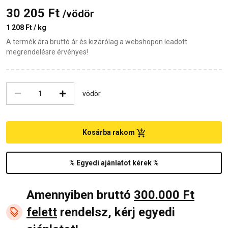
30 205 Ft
/vödör
1 208 Ft / kg
A termék ára bruttó ár és kizárólag a webshopon leadott
megrendelésre érvényes!
vödör
Kosárba rakom
% Egyedi ajánlatot kérek %
Amennyiben bruttó
300.000 Ft
felett
rendelsz, kérj egyedi