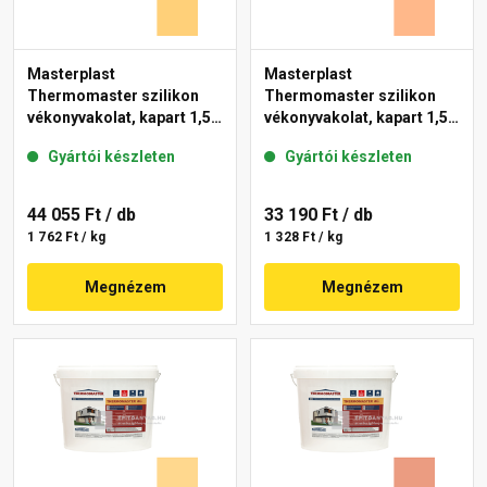
Masterplast
Masterplast
Thermomaster szilikon
Thermomaster szilikon
vékonyvakolat, kapart 1,5
vékonyvakolat, kapart 1,5
mm 01-C 25 kg
mm 10-C 25 kg
Gyártói készleten
Gyártói készleten
44 055 Ft
/ db
33 190 Ft
/ db
1 762 Ft / kg
1 328 Ft / kg
Megnézem
Megnézem