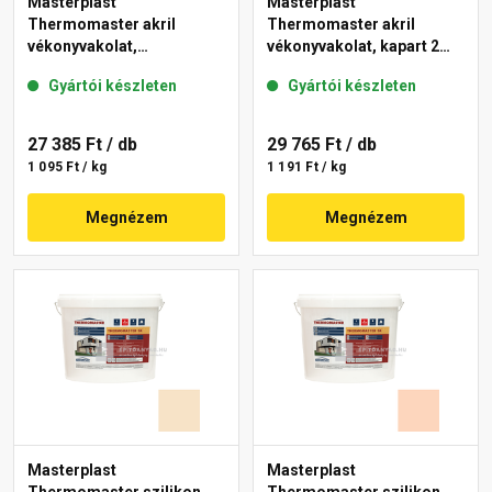
Masterplast
Masterplast
Thermomaster akril
Thermomaster akril
vékonyvakolat,
vékonyvakolat, kapart 2
gördülőszemcsés 2 mm
mm 10-C 25 kg
Gyártói készleten
Gyártói készleten
48-F 25 kg
27 385 Ft
/ db
29 765 Ft
/ db
1 095 Ft / kg
1 191 Ft / kg
Megnézem
Megnézem
Masterplast
Masterplast