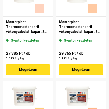
Masterplast
Masterplast
Thermomaster akril
Thermomaster akril
vékonyvakolat, kapart 2
vékonyvakolat, kapart 2
mm 15-E 25 kg
mm 10-D 25 kg
Gyártói készleten
Gyártói készleten
27 385 Ft
/ db
29 765 Ft
/ db
1 095 Ft / kg
1 191 Ft / kg
Megnézem
Megnézem