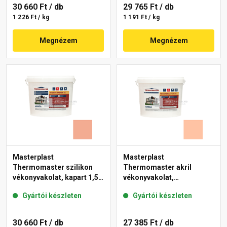
30 660 Ft
/ db
29 765 Ft
/ db
1 226 Ft / kg
1 191 Ft / kg
Megnézem
Megnézem
Masterplast
Masterplast
Thermomaster szilikon
Thermomaster akril
vékonyvakolat, kapart 1,5
vékonyvakolat,
mm 16-C 25 kg
gördülőszemcsés 2 mm
Gyártói készleten
Gyártói készleten
15-D 25 kg
30 660 Ft
/ db
27 385 Ft
/ db