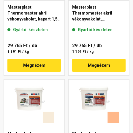
Masterplast
Masterplast
Thermomaster akril
Thermomaster akril
vékonyvakolat, kapart 1,5
vékonyvakolat,
mm 10-C 25 kg
gördülőszemcsés 2 mm
Gyártói készleten
Gyártói készleten
10-D 25 kg
29 765 Ft
/ db
29 765 Ft
/ db
1 191 Ft / kg
1 191 Ft / kg
Megnézem
Megnézem