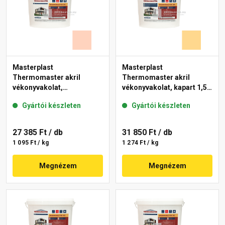
Masterplast
Masterplast
Thermomaster akril
Thermomaster akril
vékonyvakolat,
vékonyvakolat, kapart 1,5
gördülőszemcsés 2 mm
mm 01-D 25 kg
Gyártói készleten
Gyártói készleten
15-E 25 kg
27 385 Ft
/ db
31 850 Ft
/ db
1 095 Ft / kg
1 274 Ft / kg
Megnézem
Megnézem