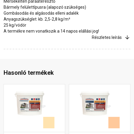
Mérsékelten páraáteresztő
Bármely felülettípusra (alapozó szükséges)
Gombásodás és algásodás elleni adalék
Anyagszükséglet: kb. 2,5-2,8 kg/m²
25 kg/vödör
A termékre nem vonatkozik a 14 napos elállási jog!
Részletes leírás
Hasonló termékek