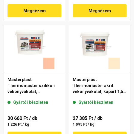
Megnézem
Megnézem
Masterplast
Masterplast
Thermomaster szilikon
Thermomaster akril
vékonyvakolat,
vékonyvakolat, kapart 1,5
gördülőszemcsés 2 mm
mm 01-F 25 kg
Gyártói készleten
Gyártói készleten
15-D 25 kg
30 660 Ft
/ db
27 385 Ft
/ db
1 226 Ft / kg
1 095 Ft / kg