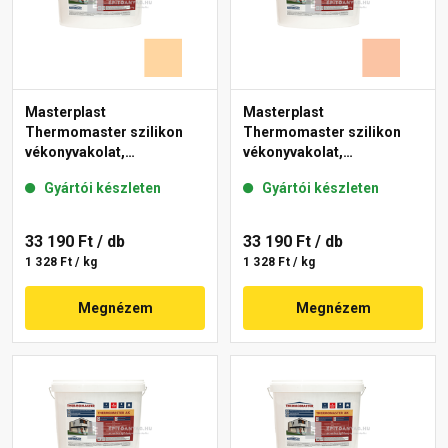
Masterplast
Masterplast
Thermomaster szilikon
Thermomaster szilikon
vékonyvakolat,
vékonyvakolat,
gördülőszemcsés 2 mm
gördülőszemcsés 2 mm
Gyártói készleten
Gyártói készleten
06-E 25 kg
11-D 25 kg
33 190 Ft
/ db
33 190 Ft
/ db
1 328 Ft / kg
1 328 Ft / kg
Megnézem
Megnézem