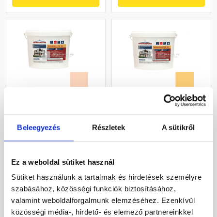
Masterplast
Masterplast
Thermomaster szilikon
Thermomaster akril
Beleegyezés
Részletek
A sütikről
vékonyvakolat, kapart 2
vékonyvakolat, kapart 1,5
mm 11-E 25 kg
mm 01-C 25 kg
Gyártói készleten
Gyártói készleten
Ez a weboldal sütiket használ
30 660 Ft
/ db
40 780 Ft
/ db
Sütiket használunk a tartalmak és hirdetések személyre
1 226 Ft / kg
1 631 Ft / kg
szabásához, közösségi funkciók biztosításához,
valamint weboldalforgalmunk elemzéséhez. Ezenkívül
Megnézem
Megnézem
közösségi média-, hirdető- és elemező partnereinkkel