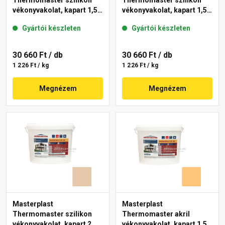
Thermomaster szilikon
Thermomaster szilikon
vékonyvakolat, kapart 1,5
vékonyvakolat, kapart 1,5
mm 48-E 25 kg
mm 11-E 25 kg
Gyártói készleten
Gyártói készleten
30 660 Ft
/ db
30 660 Ft
/ db
1 226 Ft / kg
1 226 Ft / kg
Megnézem
Megnézem
Masterplast
Masterplast
Thermomaster szilikon
Thermomaster akril
vékonyvakolat, kapart 2
vékonyvakolat, kapart 1,5