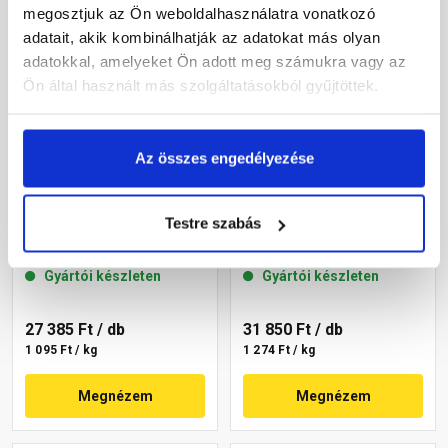
megosztjuk az Ön weboldalhasználatra vonatkozó
adatait, akik kombinálhatják az adatokat más olyan
adatokkal, amelyeket Ön adott meg számukra vagy az
Ön által használt más szolgáltatásokból gyűjtöttek.
Az összes engedélyezése
Masterplast
Masterplast
Thermomaster akril
Thermomaster akril
Testre szabás
vékonyvakolat,
vékonyvakolat,
gördülőszemcsés 2 mm
gördülőszemcsés 2 mm
Gyártói készleten
Gyártói készleten
16-C 25 kg
07-C 25 kg
27 385 Ft
/ db
31 850 Ft
/ db
1 095 Ft / kg
1 274 Ft / kg
Megnézem
Megnézem