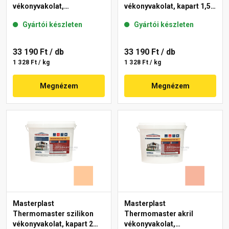
vékonyvakolat,
vékonyvakolat, kapart 1,5
gördülőszemcsés 2 mm
mm 15-C 25 kg
Gyártói készleten
Gyártói készleten
10-C 25 kg
33 190 Ft
/ db
33 190 Ft
/ db
1 328 Ft / kg
1 328 Ft / kg
Megnézem
Megnézem
Masterplast
Masterplast
Thermomaster szilikon
Thermomaster akril
vékonyvakolat, kapart 2
vékonyvakolat,