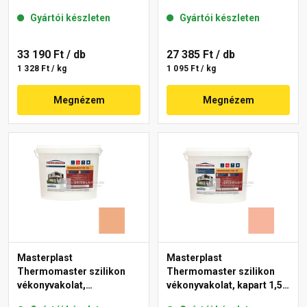
mm 07-D 25 kg
gördülőszemcsés 2 mm
Gyártói készleten
Gyártói készleten
17-D 25 kg
33 190 Ft
/ db
27 385 Ft
/ db
1 328 Ft / kg
1 095 Ft / kg
Megnézem
Megnézem
Masterplast
Masterplast
Thermomaster szilikon
Thermomaster szilikon
vékonyvakolat,
vékonyvakolat, kapart 1,5
gördülőszemcsés 2 mm
mm 17-D 25 kg