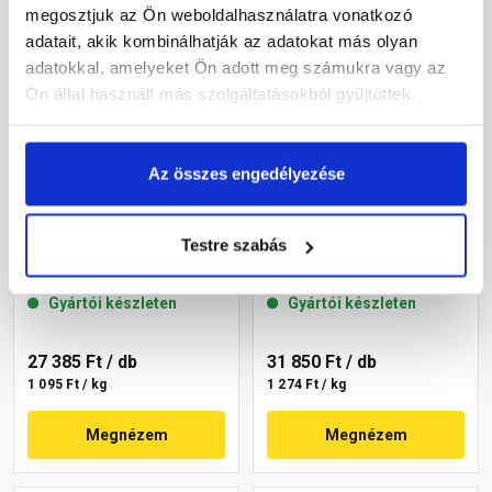
megosztjuk az Ön weboldalhasználatra vonatkozó
adatait, akik kombinálhatják az adatokat más olyan
adatokkal, amelyeket Ön adott meg számukra vagy az
Ön által használt más szolgáltatásokból gyűjtöttek.
Az összes engedélyezése
Masterplast
Masterplast
Thermomaster akril
Thermomaster akril
Testre szabás
vékonyvakolat,
vékonyvakolat,
gördülőszemcsés 2 mm
gördülőszemcsés 2 mm
Gyártói készleten
Gyártói készleten
16-C 25 kg
07-C 25 kg
27 385 Ft
/ db
31 850 Ft
/ db
1 095 Ft / kg
1 274 Ft / kg
Megnézem
Megnézem