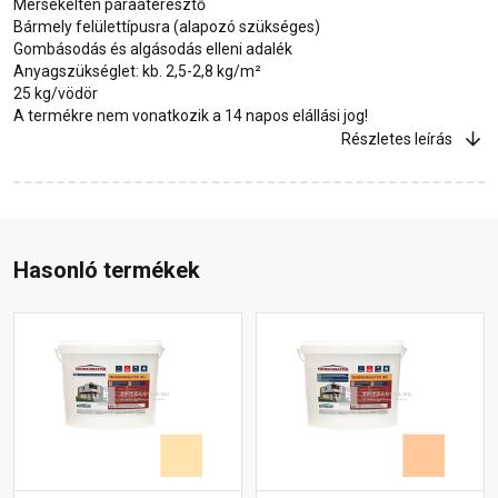
Mérsékelten páraáteresztő
Bármely felülettípusra (alapozó szükséges)
Gombásodás és algásodás elleni adalék
Anyagszükséglet: kb. 2,5-2,8 kg/m²
25 kg/vödör
A termékre nem vonatkozik a 14 napos elállási jog!
Részletes leírás
Hasonló termékek