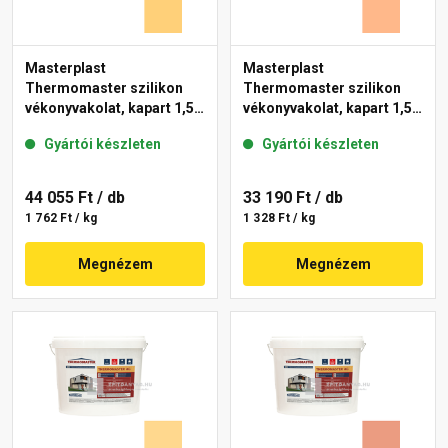
Masterplast
Masterplast
Thermomaster szilikon
Thermomaster szilikon
vékonyvakolat, kapart 1,5
vékonyvakolat, kapart 1,5
mm 01-C 25 kg
mm 10-C 25 kg
Gyártói készleten
Gyártói készleten
44 055 Ft
/ db
33 190 Ft
/ db
1 762 Ft / kg
1 328 Ft / kg
Megnézem
Megnézem