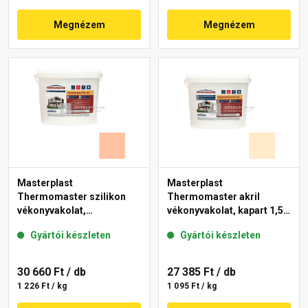
Megnézem
Megnézem
Masterplast
Masterplast
Thermomaster szilikon
Thermomaster akril
vékonyvakolat,
vékonyvakolat, kapart 1,5
gördülőszemcsés 2 mm
mm 01-F 25 kg
Gyártói készleten
Gyártói készleten
15-D 25 kg
30 660 Ft
/ db
27 385 Ft
/ db
1 226 Ft / kg
1 095 Ft / kg