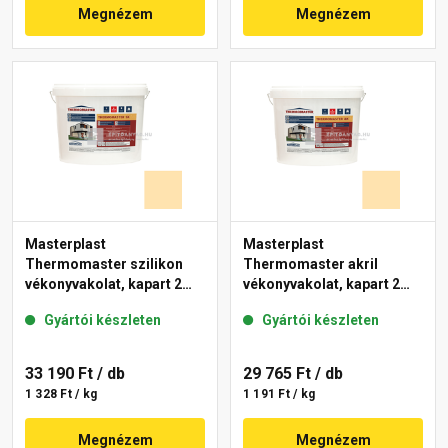
Megnézem
Megnézem
Masterplast
Masterplast
Thermomaster szilikon
Thermomaster akril
vékonyvakolat, kapart 2
vékonyvakolat, kapart 2
mm 01-E 25 kg
mm 01-E 25 kg
Gyártói készleten
Gyártói készleten
33 190 Ft
/ db
29 765 Ft
/ db
1 328 Ft / kg
1 191 Ft / kg
Megnézem
Megnézem