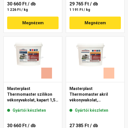
30 660 Ft
/ db
29 765 Ft
/ db
1 226 Ft / kg
1 191 Ft / kg
Megnézem
Megnézem
Masterplast
Masterplast
Thermomaster szilikon
Thermomaster akril
vékonyvakolat, kapart 1,5
vékonyvakolat,
mm 16-C 25 kg
gördülőszemcsés 2 mm
Gyártói készleten
Gyártói készleten
15-D 25 kg
30 660 Ft
/ db
27 385 Ft
/ db