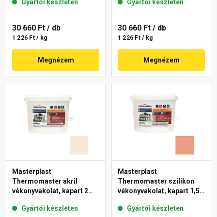
Gyártói készleten
Gyártói készleten
11-C 25 kg
30 660 Ft
/ db
30 660 Ft
/ db
1 226 Ft / kg
1 226 Ft / kg
Megnézem
Megnézem
Masterplast
Masterplast
Thermomaster akril
Thermomaster szilikon
vékonyvakolat, kapart 2
vékonyvakolat, kapart 1,5
mm 47-F 25 kg
mm 17-C 25 kg
Gyártói készleten
Gyártói készleten