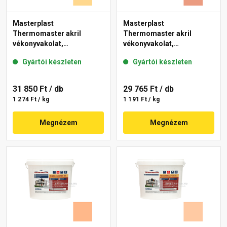
Masterplast
Masterplast
Thermomaster akril
Thermomaster akril
vékonyvakolat,
vékonyvakolat,
gördülőszemcsés 2 mm
gördülőszemcsés 2 mm
Gyártói készleten
Gyártói készleten
01-D 25 kg
17-C 25 kg
31 850 Ft
/ db
29 765 Ft
/ db
1 274 Ft / kg
1 191 Ft / kg
Megnézem
Megnézem