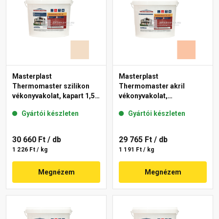
Masterplast
Masterplast
Thermomaster szilikon
Thermomaster akril
vékonyvakolat, kapart 1,5
vékonyvakolat,
mm 47-E 25 kg
gördülőszemcsés 2 mm
Gyártói készleten
Gyártói készleten
11-D 25 kg
30 660 Ft
/ db
29 765 Ft
/ db
1 226 Ft / kg
1 191 Ft / kg
Megnézem
Megnézem