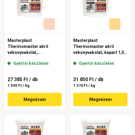
Masterplast
Masterplast
Thermomaster akril
Thermomaster akril
vékonyvakolat,
vékonyvakolat, kapart 1,5
gördülőszemcsés 2 mm
mm 01-D 25 kg
Gyártói készleten
Gyártói készleten
15-E 25 kg
27 385 Ft
/ db
31 850 Ft
/ db
1 095 Ft / kg
1 274 Ft / kg
Megnézem
Megnézem