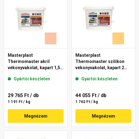
Masterplast
Masterplast
Thermomaster akril
Thermomaster szilikon
vékonyvakolat, kapart 1,5
vékonyvakolat, kapart 2
mm 11-D 25 kg
mm 01-C 25 kg
Gyártói készleten
Gyártói készleten
29 765 Ft
/ db
44 055 Ft
/ db
1 191 Ft / kg
1 762 Ft / kg
Megnézem
Megnézem