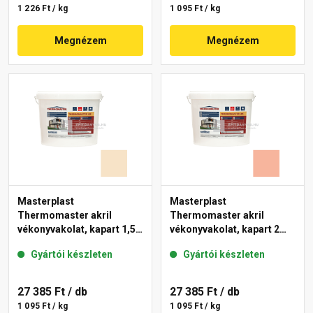
1 226 Ft / kg
1 095 Ft / kg
Megnézem
Megnézem
Masterplast
Masterplast
Thermomaster akril
Thermomaster akril
vékonyvakolat, kapart 1,5
vékonyvakolat, kapart 2
mm 48-E 25 kg
mm 17-D 25 kg
Gyártói készleten
Gyártói készleten
27 385 Ft
/ db
27 385 Ft
/ db
1 095 Ft / kg
1 095 Ft / kg