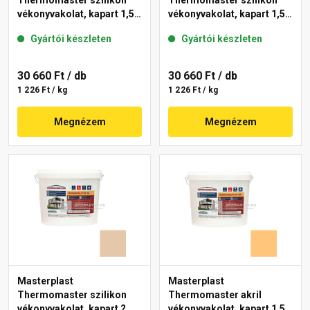
Thermomaster szilikon
Thermomaster szilikon
vékonyvakolat, kapart 1,5
vékonyvakolat, kapart 1,5
mm 48-E 25 kg
mm 11-E 25 kg
Gyártói készleten
Gyártói készleten
30 660 Ft
/ db
30 660 Ft
/ db
1 226 Ft / kg
1 226 Ft / kg
Megnézem
Megnézem
Masterplast
Masterplast
Thermomaster szilikon
Thermomaster akril
vékonyvakolat, kapart 2
vékonyvakolat, kapart 1,5