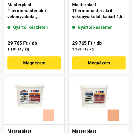
Masterplast
Masterplast
Thermomaster akril
Thermomaster akril
vékonyvakolat,
vékonyvakolat, kapart 1,5
gördülőszemcsés 2 mm
mm 07-D 25 kg
Gyártói készleten
Gyártói készleten
01-E 25 kg
29 765 Ft
/ db
29 765 Ft
/ db
1 191 Ft / kg
1 191 Ft / kg
Megnézem
Megnézem
Masterplast
Masterplast