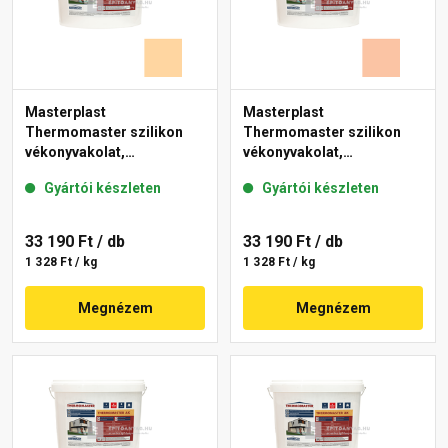
Masterplast
Masterplast
Thermomaster szilikon
Thermomaster szilikon
vékonyvakolat,
vékonyvakolat,
gördülőszemcsés 2 mm
gördülőszemcsés 2 mm
Gyártói készleten
Gyártói készleten
06-E 25 kg
11-D 25 kg
33 190 Ft
/ db
33 190 Ft
/ db
1 328 Ft / kg
1 328 Ft / kg
Megnézem
Megnézem