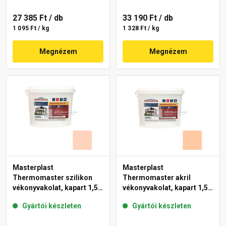
27 385 Ft
/ db
33 190 Ft
/ db
1 095 Ft / kg
1 328 Ft / kg
Megnézem
Megnézem
Masterplast
Masterplast
Thermomaster szilikon
Thermomaster akril
vékonyvakolat, kapart 1,5
vékonyvakolat, kapart 1,5
mm 15-E 25 kg
mm 10-D 25 kg
Gyártói készleten
Gyártói készleten