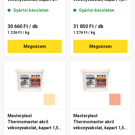
mm 47-D 25 kg
mm 06-D 25 kg
Gyártói készleten
Gyártói készleten
30 660 Ft
/ db
31 850 Ft
/ db
1 226 Ft / kg
1 274 Ft / kg
Megnézem
Megnézem
Masterplast
Masterplast
Thermomaster akril
Thermomaster akril
vékonyvakolat, kapart 1,5
vékonyvakolat, kapart 1,5
mm 01-E 25 kg
mm 16-C 25 kg