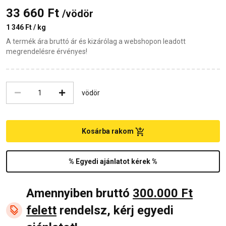
33 660 Ft
/vödör
1 346 Ft / kg
A termék ára bruttó ár és kizárólag a webshopon leadott
megrendelésre érvényes!
vödör
Kosárba rakom
% Egyedi ajánlatot kérek %
Amennyiben bruttó
300.000 Ft
felett
rendelsz, kérj egyedi