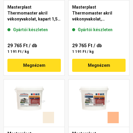
Masterplast
Masterplast
Thermomaster akril
Thermomaster akril
vékonyvakolat, kapart 1,5
vékonyvakolat,
mm 10-C 25 kg
gördülőszemcsés 2 mm
Gyártói készleten
Gyártói készleten
10-D 25 kg
29 765 Ft
/ db
29 765 Ft
/ db
1 191 Ft / kg
1 191 Ft / kg
Megnézem
Megnézem