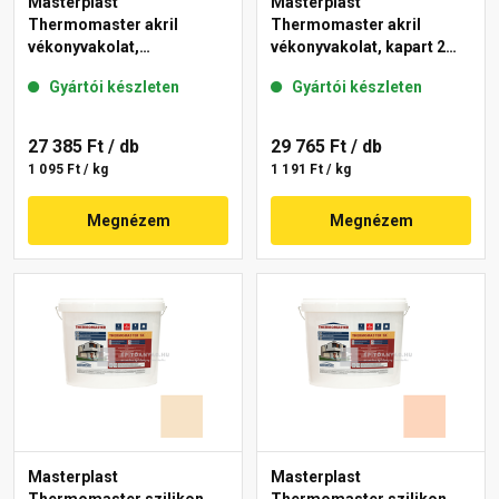
Masterplast
Masterplast
Thermomaster akril
Thermomaster akril
vékonyvakolat,
vékonyvakolat, kapart 2
gördülőszemcsés 2 mm
mm 10-C 25 kg
Gyártói készleten
Gyártói készleten
48-F 25 kg
27 385 Ft
/ db
29 765 Ft
/ db
1 095 Ft / kg
1 191 Ft / kg
Megnézem
Megnézem
Masterplast
Masterplast