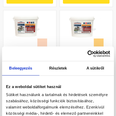
Masterplast
Masterplast
Thermomaster szilikon
Thermomaster akril
Beleegyezés
Részletek
A sütikről
vékonyvakolat, kapart 2
vékonyvakolat, kapart 1,5
mm 11-E 25 kg
mm 01-C 25 kg
Gyártói készleten
Gyártói készleten
Ez a weboldal sütiket használ
30 660 Ft
/ db
40 780 Ft
/ db
Sütiket használunk a tartalmak és hirdetések személyre
1 226 Ft / kg
1 631 Ft / kg
szabásához, közösségi funkciók biztosításához,
valamint weboldalforgalmunk elemzéséhez. Ezenkívül
Megnézem
Megnézem
közösségi média-, hirdető- és elemező partnereinkkel