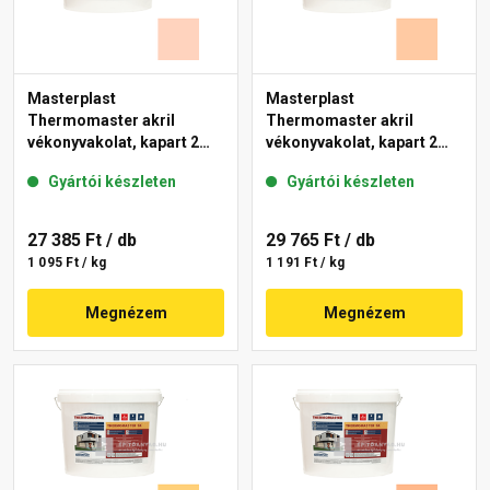
Masterplast
Masterplast
Thermomaster akril
Thermomaster akril
vékonyvakolat, kapart 2
vékonyvakolat, kapart 2
mm 15-E 25 kg
mm 10-D 25 kg
Gyártói készleten
Gyártói készleten
27 385 Ft
/ db
29 765 Ft
/ db
1 095 Ft / kg
1 191 Ft / kg
Megnézem
Megnézem