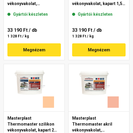
vékonyvakolat,
vékonyvakolat, kapart 1,5
gördülőszemcsés 2 mm
mm 15-C 25 kg
Gyártói készleten
Gyártói készleten
10-C 25 kg
33 190 Ft
/ db
33 190 Ft
/ db
1 328 Ft / kg
1 328 Ft / kg
Megnézem
Megnézem
Masterplast
Masterplast
Thermomaster szilikon
Thermomaster akril
vékonyvakolat, kapart 2
vékonyvakolat,