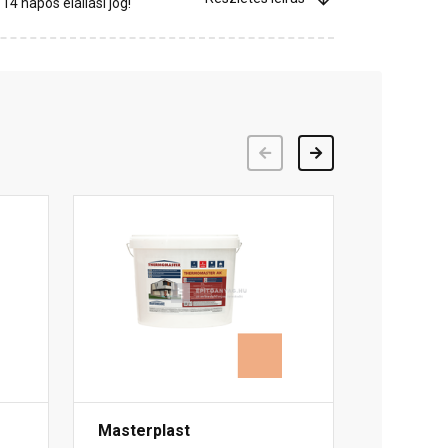
4 napos elállási jog!
Előző
Következő
Masterplast