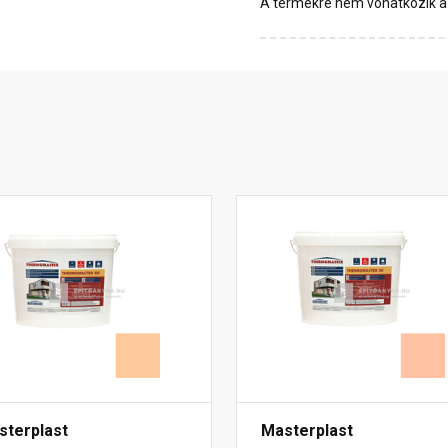
A termékre nem vonatkozik a 1
sterplast
Masterplast