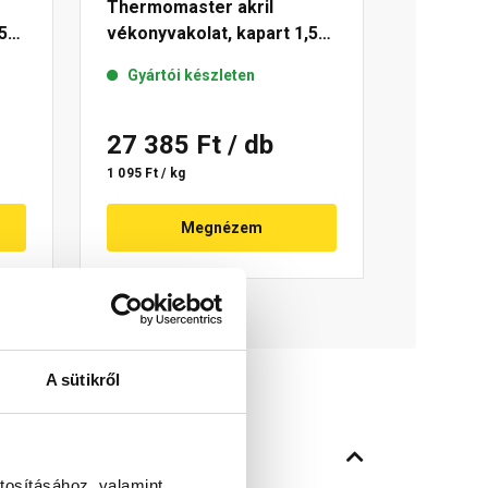
Thermomaster akril
5
vékonyvakolat, kapart 1,5
mm 11-C 25 kg
Gyártói készleten
27 385 Ft
/ db
1 095 Ft / kg
Megnézem
A sütikről
tosításához, valamint