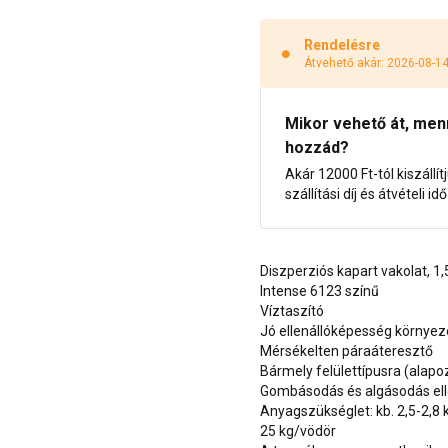
Rendelésre
Átvehető akár: 2026-08-1
Mikor vehető át, menny
hozzád?
Akár 12000 Ft-tól kiszállít
szállítási díj és átvételi i
Diszperziós kapart vakolat, 
Intense 6123 színű
Víztaszító
Jó ellenállóképesség környe
Mérsékelten páraáteresztő
Bármely felülettípusra (alap
Gombásodás és algásodás ell
Anyagszükséglet: kb. 2,5-2,8
25 kg/vödör