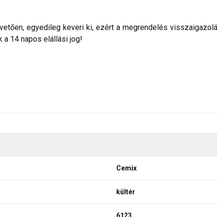
etően, egyedileg keveri ki, ezért a megrendelés visszaigazolása 
a 14 napos elállási jog!
Cemix
kültér
6123