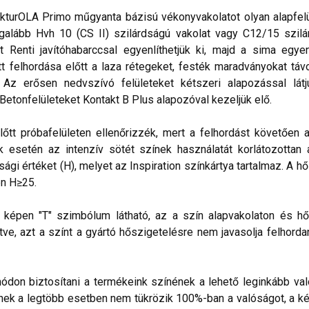
kturOLA Primo műgyanta bázisú vékonyvakolatot olyan alapfelül
alább Hvh 10 (CS II) szilárdságú vakolat vagy C12/15 szilá
t Renti javítóhabarccsal egyenlíthetjük ki, majd a sima egye
 felhordása előtt a laza rétegeket, festék maradványokat távo
. Az erősen nedvszívó felületeket kétszeri alapozással lá
 Betonfelületeket Kontakt B Plus alapozóval kezeljük elő.
lőtt próbafelületen ellenőrizzék, mert a felhordást követően 
esetén az intenzív sötét színek használatát korlátozottan ajá
sági értéket (H), melyet az Inspiration színkártya tartalmaz. A h
n H≥25.
lő képen "T" szimbólum látható, az a szín alapvakolaton és hő
ve, azt a színt a gyártó hőszigetelésre nem javasolja felhorda
don biztosítani a termékeink színének a lehető leginkább val
nek a legtöbb esetben nem tükrözik 100%-ban a valóságot, a ké