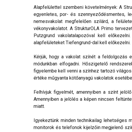
Alapfelülettel szembeni követelmények: A Stru
egyenletes, por- és szennyeződésmentes, leg
nemesvakolat megfelelően szilárd, a felülete
vékonyvakolatot. A StrukturOLA Primo tervezett
Putzgrund vakolatalapozóval kell előkezelni
alapfelületeket Tiefengrund-dal kell előkezelni.
Kérjük, hogy a vakolat színét a feldolgozás e
módunkban elfogadni. Hőszigetelő rendszerek 
figyelembe kell venni a színhez tartozó világos
értéke műgyanta kötőanyagú vakolatok esetébe
Felhívjuk figyelmét, amennyiben a színt jelö
Amennyiben a jelölés a képen nincsen feltüntet
miatt.
Igyekeztünk minden technikailag lehetséges mó
monitorok és telefonok kijelzőin megjelenő szí