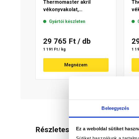
Thermomaster akril
Th
vékonyvakolat,
vék
gördülőszemcsés 2 mm 01-
mm
Gyártói készleten
E 25 kg
29 765 Ft
/ db
2
1 191 Ft / kg
1 19
Megnézem
Beleegyezés
Részletes leírás
Ez a weboldal sütiket haszn
Sütiket használunk a tartal