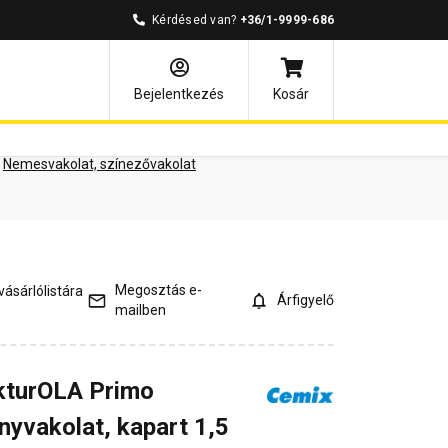
Kérdésed van?
+36/1-9999-686
ények
Kérdések és válaszok
Bejelentkezés
Kosár
Nemesvakolat, színezővakolat
Megosztás e-
ásárlólistára
Árfigyelő
mailben
kturOLA Primo
nyvakolat, kapart 1,5