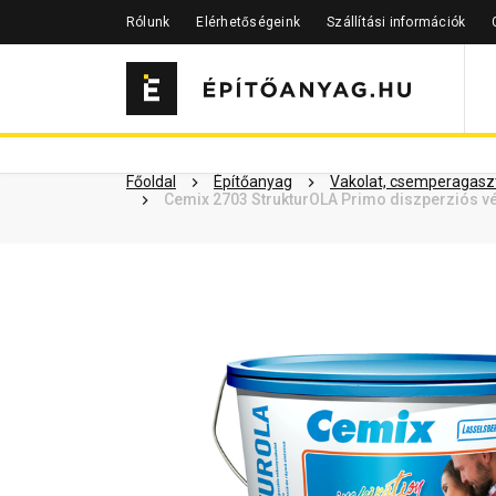
Rólunk
Elérhetőségeink
Szállítási információk
Szükséged lehet rá
Részletes 
Kapcsolódó cikkek
Főoldal
Építőanyag
Vakolat, csemperagaszt
Cemix 2703 StrukturOLA Primo diszperziós vé