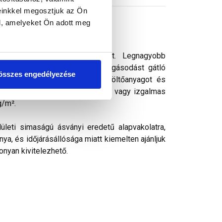
einkkel megosztjuk az Ön
l, amelyeket Ön adott meg
 vékonyvakolat. vékonyvakolat. Legnagyobb
ek kedvelt színezővakolata. Algásodást gátló
összes engedélyezése
rásálló pigmenteket, ásványi töltőanyagot és
k, ezáltal kellemes színharmónia vagy izgalmas
g/m².
ületi simaságú ásványi eredetű alapvakolatra,
ya, és időjárásállósága miatt kiemelten ajánljuk
onyan kivitelezhető.