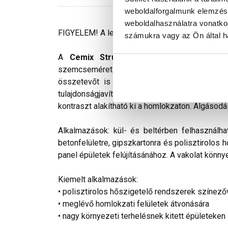
weboldalforgalmunk elemzésé
weboldalhasználatra vonatko
FIGYELEM! A leírás végén fontos információkat t
számukra vagy az Ön által ha
A
Cemix StrukturOLA Primo
gyárilag el
szemcseméret: 1,5 mm. Viszonylag könnyen ki
összetevőt is tartalmaz. Az anyag gyakorlat
tulajdonságjavító adalékokat tartalmaz. Színv
kontraszt alakítható ki a homlokzaton. Algásodá
Alkalmazások: kül- és beltérben felhasználha
betonfelületre, gipszkartonra és polisztirolos 
panel épületek felújításánához. A vakolat könnye
Kiemelt alkalmazások:
• polisztirolos hőszigetelő rendszerek színező
• meglévő homlokzati felületek átvonására
• nagy környezeti terhelésnek kitett épületeken