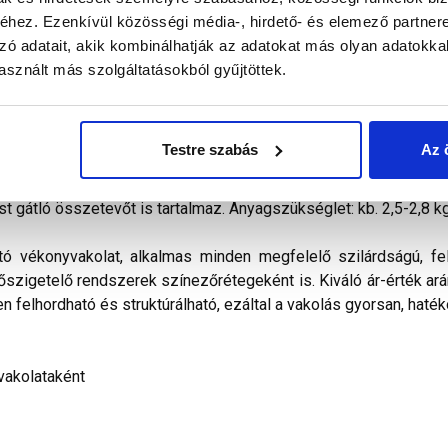
hez. Ezenkívül közösségi média-, hirdető- és elemező partner
zó adatait, akik kombinálhatják az adatokat más olyan adatokka
alál a termékkel kapcsolatban. Kérjük, figyelmesen olvassa el!
sznált más szolgáltatásokból gyűjtöttek.
őkevert, kapart hatású diszperziós bázisú, ﬁnomszemcsés
vitelezhető és az ára miatt is a polisztirolos hőszigetelés
Testre szabás
Az 
ilag nem páraáteresztő. Vizes diszperziós kötőanyagot, időjá
álasztékában pasztell és intenzív színek egyaránt megtalálható
st gátló összetevőt is tartalmaz. Anyagszükséglet: kb. 2,5-2,8 k
tó vékonyvakolat, alkalmas minden megfelelő szilárdságú, fel
hőszigetelő rendszerek színezőrétegeként is. Kiváló ár-érték arán
n felhordható és struktúrálható, ezáltal a vakolás gyorsan, haték
vakolataként