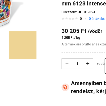
mm 6123 intense
Cikkszám:
UH-039393
0
0 értékelés
30 205 Ft
/vödör
1 208 Ft / kg
A termék ára bruttó ár és ki
vödör
Amennyiben 
rendelsz, kérj