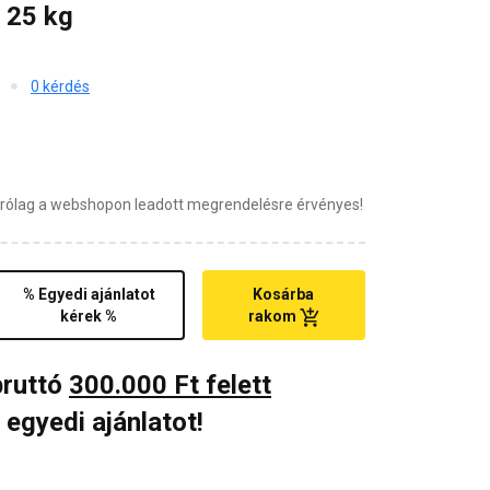
 25 kg
0 kérdés
zárólag a webshopon leadott megrendelésre érvényes!
% Egyedi ajánlatot
Kosárba
kérek %
rakom
bruttó
300.000 Ft felett
 egyedi ajánlatot!