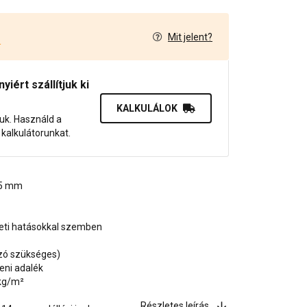
Mit jelent?
4
iért szállítjuk ki
KALKULÁLOK
juk. Használd a
dő kalkulátorunkat.
1,5 mm
zeti hatásokkal szemben
ozó szükséges)
eni adalék
 kg/m²
Részletes leírás