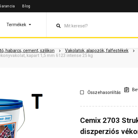
Garancia
Blog
leírás
Termékinformáció
Dokumentumok
Vásárlói vélem
Termékek
ó, habarcs, cement, szilikon
Vakolatok, alapozók, falfestékek
konyvakolat, kapart 1,5 mm 6123 intense 25 kg
Bev
Összehasonlítás
Cemix 2703 Stru
diszperziós véko