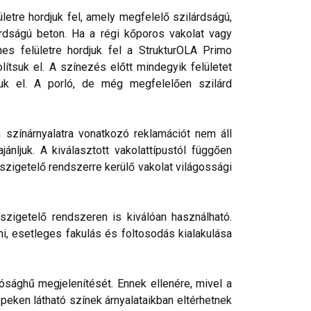
etre hordjuk fel, amely megfelelő szilárdságú,
rdságú beton. Ha a régi kőporos vakolat vagy
nes felületre hordjuk fel a StrukturOLA Primo
lítsuk el. A színezés előtt mindegyik felületet
tjuk el. A porló, de még megfelelően szilárd
a színárnyalatra vonatkozó reklamációt nem áll
nljuk. A kiválasztott vakolattípustól függően
őszigetelő rendszerre kerülő vakolat világossági
szigetelő rendszeren is kiválóan használható.
ni, esetleges fakulás és foltosodás kialakulása
ósághű megjelenítését. Ennek ellenére, mivel a
peken látható színek árnyalataikban eltérhetnek