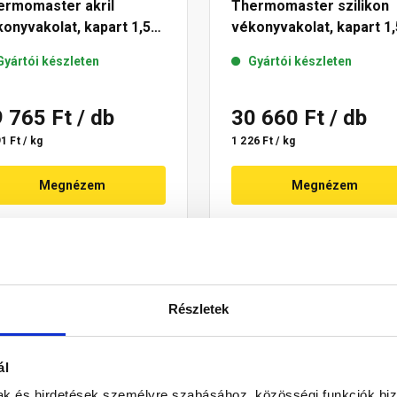
ermomaster akril
Thermomaster szilikon
onyvakolat, kapart 1,5
vékonyvakolat, kapart 1,
 07-D 25 kg
mm 15-D 25 kg
Gyártói készleten
Gyártói készleten
9 765 Ft
/ db
30 660 Ft
/ db
1 Ft / kg
1 226 Ft / kg
Megnézem
Megnézem
Részletek
ál
mak és hirdetések személyre szabásához, közösségi funkciók biz